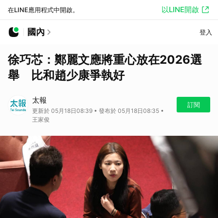
以LINE開啟
在LINE應用程式中開啟。
國內
登入
徐巧芯：鄭麗文應將重心放在2026選
舉 比和趙少康爭執好
太報
訂閱
更新於 05月18日08:39 • 發布於 05月18日08:35 •
王家俊