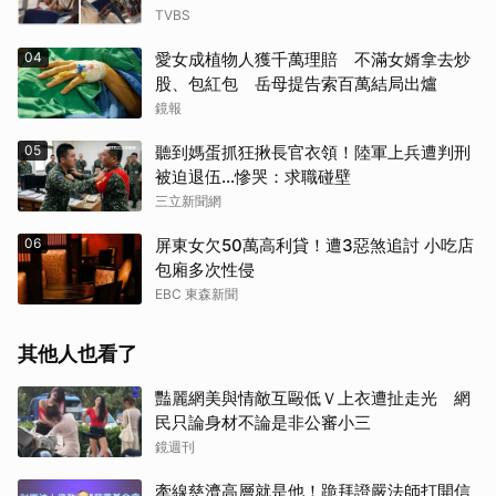
TVBS
04
愛女成植物人獲千萬理賠 不滿女婿拿去炒
股、包紅包 岳母提告索百萬結局出爐
鏡報
05
聽到媽蛋抓狂揪長官衣領！陸軍上兵遭判刑
被迫退伍…慘哭：求職碰壁
三立新聞網
06
屏東女欠50萬高利貸！遭3惡煞追討 小吃店
包廂多次性侵
EBC 東森新聞
其他人也看了
豔麗網美與情敵互毆低Ｖ上衣遭扯走光 網
民只論身材不論是非公審小三
鏡週刊
牽線慈濟高層就是他！跪拜證嚴法師打開信