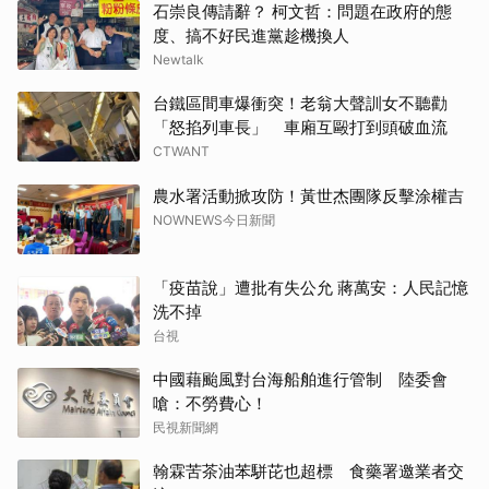
石崇良傳請辭？ 柯文哲：問題在政府的態
度、搞不好民進黨趁機換人
Newtalk
台鐵區間車爆衝突！老翁大聲訓女不聽勸
「怒掐列車長」 車廂互毆打到頭破血流
CTWANT
農水署活動掀攻防！黃世杰團隊反擊涂權吉
NOWNEWS今日新聞
「疫苗說」遭批有失公允 蔣萬安：人民記憶
洗不掉
台視
中國藉颱風對台海船舶進行管制 陸委會
嗆：不勞費心！
民視新聞網
翰霖苦茶油苯駢芘也超標 食藥署邀業者交