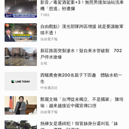
影音／毒駕酒駕案+3！無照男撞加油站洗車
機「想逃」秒遭攔
TVBS
自由觀點》漢光部隊跨區增援 就是要讓敵軍
猜不透！
自由電子報
新莊路面突裂滲水！疑自來水管破裂 702
戶停水搶修
台視
西螺農會揪200名親子下田趣 體驗水稻一
生
中央通訊社
鄭麗文稱「台灣從未獨立、不是國家」 陳培
瑜：越來越接近中國宣傳口徑
自由電子報
熱褲女是通緝犯！假冒姊身分還叫尪「妹