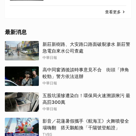
查看更多
最新消息
新莊新樹路、大安路口路面破裂滲水 新莊警
急電自來水公司查處
中華日報
高中同窗酒後談時事意見不合 街頭「摔角
較勁」警方依法送辦
中華日報
五股坑溪慘遭染白！環保局火速溯源揪污 最
高罰300萬
中華日報
影音／花蓮暑假攜手《航海王》火舞噴發全
場嗨翻 搭天鵝船換「千陽號登船證」
TVBS