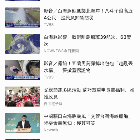
影音／白海豚颱風襲北海岸！八斗子浪高近
4公尺 漁民急卸貨防災
TVBS
白海豚影響 取消離島船班39航次、63架
次
NOWNEWS今日新聞
影音／露餡！宜蘭男菸彈掉出包包「趁亂丟
水構」 警掀蓋撈證物
TVBS
父親節跑多區活動 蘇巧慧重申長輩福利、照
護政見
自由電子報
中國藉口白海豚颱風「交管台灣海峽船舶」
陸委會轟無知：極其可笑
Newtalk