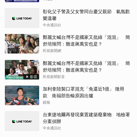
彰化父子警及父女警同台慶父親節 氣氛歡
樂溫馨
中央通訊社
鄭麗文喊台灣不是國家又批綠「混混」 簡
舒培辣問：難道蔣萬安也是？
民視新聞網
鄭麗文喊台灣不是國家又批綠「混混」 簡
舒培辣問：難道蔣萬安也是？
影音
民視新聞影音
加利拿陸製口罩混充「免還近1億」 徵用
款 衛福部告輸原因出爐
鏡報
台東捷地爾再發現棄置建築廢棄物 地檢署
分案偵辦
中央通訊社