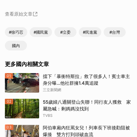
查看原始文章
#徐巧芯
#國民黨
#立委
#民進黨
#台灣
國內
更多國內相關文章
01
擋下「暴衝特斯拉」救了很多人！賓士車主
身分曝…他社群擁1.4萬追蹤
三立新聞網
02
55歲婦八通關登山失聯！同行友人獲救 家
屬急喊：剩媽媽沒找到
TVBS
03
阿伯車廂內狂罵女兒！列車長下班後勸阻被
爆揍 雙方打到頭破血流