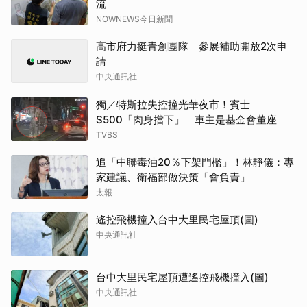
流
NOWNEWS今日新聞
高市府力挺青創團隊 參展補助開放2次申
請
中央通訊社
獨／特斯拉失控撞光華夜市！賓士
S500「肉身擋下」 車主是基金會董座
TVBS
追「中聯毒油20％下架門檻」！林靜儀：專
家建議、衛福部做決策「會負責」
太報
遙控飛機撞入台中大里民宅屋頂(圖)
中央通訊社
台中大里民宅屋頂遭遙控飛機撞入(圖)
中央通訊社