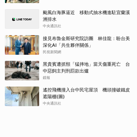
颱風白海豚逼近 移動式抽水機進駐宜蘭溪
洲排水
中央通訊社
接見布魯金斯研究院訪團 林佳龍：盼台美
深化AI「共生夥伴關係」
民視新聞網
黑貴賓遭抓頸「猛摔地」當天傷重死亡 台
中惡飼主判刑罰款出爐
鏡報
遙控飛機撞入台中民宅屋頂 機頭撞破鐵皮
遮陽棚(圖)
中央通訊社