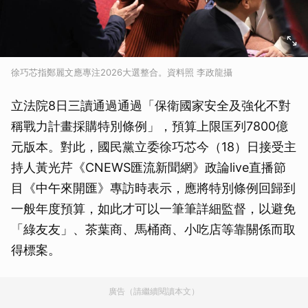
徐巧芯指鄭麗文應專注2026大選整合。資料照 李政龍攝
立法院8日三讀通過通過「保衛國家安全及強化不對
稱戰力計畫採購特別條例」，預算上限匡列7800億
元版本。對此，國民黨立委徐巧芯今（18）日接受主
持人黃光芹《CNEWS匯流新聞網》政論live直播節
目《中午來開匯》專訪時表示，應將特別條例回歸到
一般年度預算，如此才可以一筆筆詳細監督，以避免
「綠友友」、茶葉商、馬桶商、小吃店等靠關係而取
得標案。
廣告（請繼續閱讀本文）