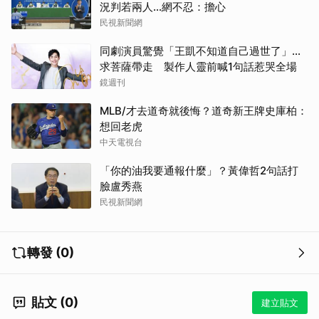
況判若兩人…網不忍：擔心
民視新聞網
同劇演員驚覺「王凱不知道自己過世了」...
求菩薩帶走 製作人靈前喊1句話惹哭全場
鏡週刊
MLB/才去道奇就後悔？道奇新王牌史庫柏：
想回老虎
中天電視台
「你的油我要通報什麼」？黃偉哲2句話打
臉盧秀燕
民視新聞網
轉發 (0)
貼文 (0)
建立貼文