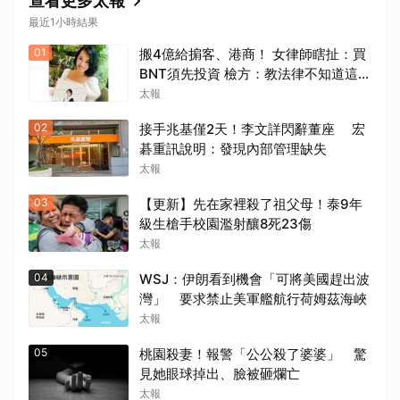
查看更多太報
最近1小時結果
01
搬4億給掮客、港商！ 女律師瞎扯：買
BNT須先投資 檢方：教法律不知道這是
洗錢？
太報
02
接手兆基僅2天！李文詳閃辭董座 宏
碁重訊說明：發現內部管理缺失
太報
03
【更新】先在家裡殺了祖父母！泰9年
級生槍手校園濫射釀8死23傷
太報
04
WSJ：伊朗看到機會「可將美國趕出波
灣」 要求禁止美軍艦航行荷姆茲海峽
太報
05
桃園殺妻！報警「公公殺了婆婆」 驚
見她眼球掉出、臉被砸爛亡
太報