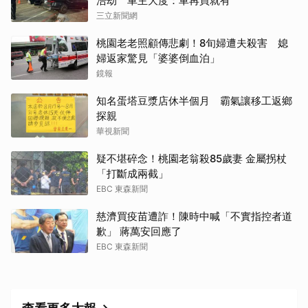
浩劫 車主大度：車再買就有
三立新聞網
桃園老老照顧傳悲劇！8旬婦遭夫殺害 媳
婦返家驚見「婆婆倒血泊」
鏡報
知名蛋塔豆漿店休半個月 霸氣讓移工返鄉
探親
華視新聞
疑不堪碎念！桃園老翁殺85歲妻 金屬拐杖
「打斷成兩截」
EBC 東森新聞
慈濟買疫苗遭詐！陳時中喊「不實指控者道
歉」 蔣萬安回應了
EBC 東森新聞