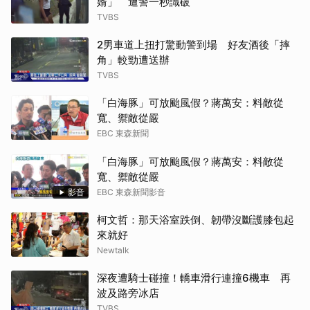
婿」 遭警一秒識破
TVBS
2男車道上扭打驚動警到場 好友酒後「摔
角」較勁遭送辦
TVBS
「白海豚」可放颱風假？蔣萬安：料敵從
寬、禦敵從嚴
EBC 東森新聞
「白海豚」可放颱風假？蔣萬安：料敵從
寬、禦敵從嚴
影音
EBC 東森新聞影音
柯文哲：那天浴室跌倒、韌帶沒斷護膝包起
來就好
Newtalk
深夜遭騎士碰撞！轎車滑行連撞6機車 再
波及路旁冰店
TVBS