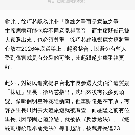
廣告（請繼續閱讀本文）
對此，徐巧芯認為此非「路線之爭而是意氣之爭」，
主席應盡可能包容不同意見與聲音；而主席既然已被
大家選出來，也必須尊重。徐巧芯建議鄭麗文應將重
心放在2026年底選舉上，趕緊整合，以避免有些人
受到傷害或是有分裂的可能，比起跟趙少康爭執更
好。
此外，對於民進黨提名台北市長參選人沈伯洋遭質疑
「抹紅」里長，徐巧芯指出，沈出來後有很多剪頭
髮、像哪個明星等花邊新聞，但重點還是在市政，有
許多里長只因去大陸旅遊就被調查，而基隆之前有位
里長只因帶團赴陸旅遊，就被依《反滲透法》、《總
統副總統選舉罷免法》等罪起訴，被羈押長達23