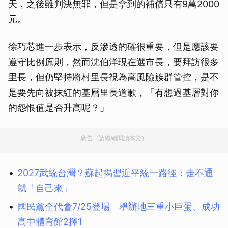
天，之後雖判決無罪，但是拿到的補償只有9萬2000
元。
徐巧芯進一步表示，反滲透的確很重要，但是應該要
遵守比例原則，然而沈伯洋現在選市長，要拜訪很多
里長，但仍堅持將村里長視為高風險族群管控，是不
是要先向被抹紅的基層里長道歉，「有想過基層對你
的怨恨值是否升高呢？」
廣告（請繼續閱讀本文）
2027武統台灣？蘇起揭習近平統一路徑：走不通
就「自己來」
國民黨全代會7/25登場 舉辦地三重小巨蛋、成功
高中體育館2擇1