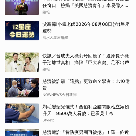
任窗口 檢揭「美國慈濟青年」李易儒人脈
網絡
鏡報
父親節!小孟老師2026年08月08日(六)星座
運勢
清水孟星座塔羅
快訊／台玻夫人徐莉玲回應了！還原長子徐
子翔離世真相 痛陷「巨大哀傷」足不出戶
鏡報
慈濟被詐騙「這點」更致命？學者：比10億
貴
NOWNEWS今日新聞
剃毛變聖光儀式！西伯利亞貓閉眼站立宛如
升天 9500萬人看傻：已看見上帝
Styletc
慈濟遭詐「昔防疫男團再被挖」！羅一鈞近