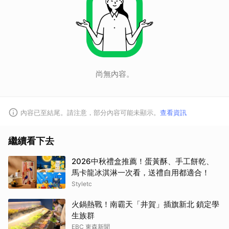
尚無內容。
內容已至結尾。請注意，部分內容可能未顯示。
查看資訊
繼續看下去
2026中秋禮盒推薦！蛋黃酥、手工餅乾、
馬卡龍冰淇淋一次看，送禮自用都適合！
Styletc
火鍋熱戰！南霸天「井賀」插旗新北 鎖定學
生族群
EBC 東森新聞