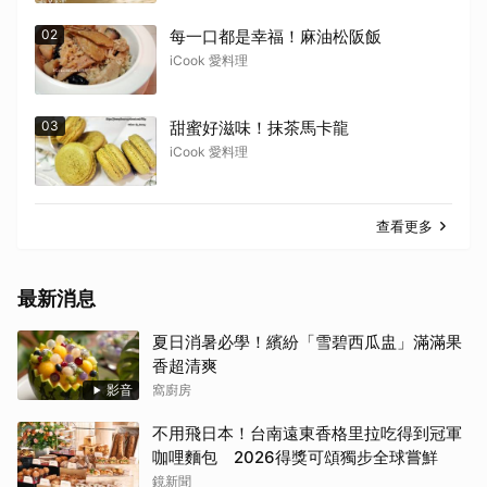
02
每一口都是幸福！麻油松阪飯
iCook 愛料理
03
甜蜜好滋味！抹茶馬卡龍
iCook 愛料理
查看更多
最新消息
夏日消暑必學！繽紛「雪碧西瓜盅」滿滿果
香超清爽
影音
窩廚房
不用飛日本！台南遠東香格里拉吃得到冠軍
咖哩麵包 2026得獎可頌獨步全球嘗鮮
鏡新聞