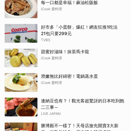
每一口都是幸福！麻油松阪飯
iCook 愛料理
好市多「小蛋餅」爆紅！網友狂推1吃法
21包只要299元
TVBS
甜蜜好滋味！抹茶馬卡龍
iCook 愛料理
滑嫩無比好綿密！電鍋蒸水蛋
iCook 愛料理
連納豆也有？！觀光客超驚訝的日本吃到飽
二三事～
LIVE JAPAN
勝博殿不一樣了！天母店搶先開賣3大新