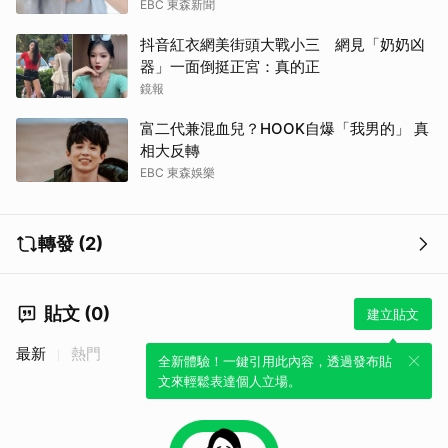
EBC 東森新聞
抖音紅衣網美街頭大戰小三 網見「奶奶凶
器」一面倒挺正宮：真的正
鏡報
富二代兼混血兒？HOOK自爆「我男的」 真
相大反轉
EBC 東森娛樂
轉發 (2)
貼文 (0)
建立貼文
最新
熱門
全新體驗！一鍵引用此內容，透過發布貼
文來輕鬆表達個人立場。