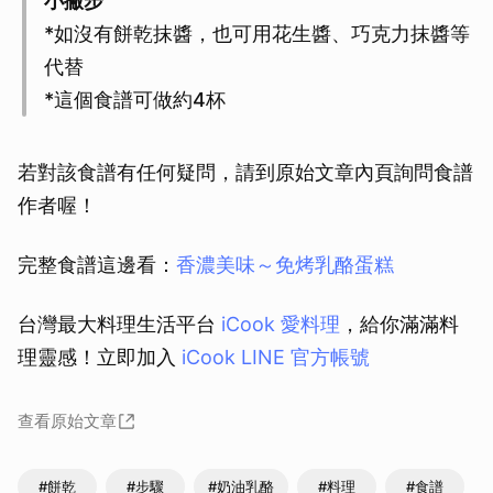
小撇步
*如沒有餅乾抹醬，也可用花生醬、巧克力抹醬等
代替
*這個食譜可做約4杯
若對該食譜有任何疑問，請到原始文章內頁詢問食譜
作者喔！
完整食譜這邊看：
香濃美味～免烤乳酪蛋糕
台灣最大料理生活平台
iCook 愛料理
，給你滿滿料
理靈感！立即加入
iCook LINE 官方帳號
查看原始文章
#餅乾
#步驟
#奶油乳酪
#料理
#食譜