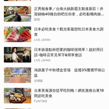
正男報食事／台南火鍋新霸主殺進新莊！井
賀鍋物40種自助吧任你拿，必吃黏嘴肉燥
飯、現做棉花糖
鏡報
日本必吃美食？觀光客最想吃日本美食大調
查
LIVE JAPAN
日本旅遊點杯想要的咖啡很簡單！超好用日
語-咖啡店常見單字&簡單會話
LIVE JAPAN
鴻鼎菓子中秋禮盒登場 提撥3%響應罕病公
益
信傳媒
台東美食讓你從早吃到晚！網友激推台東19
間必吃美食
FUNTIME