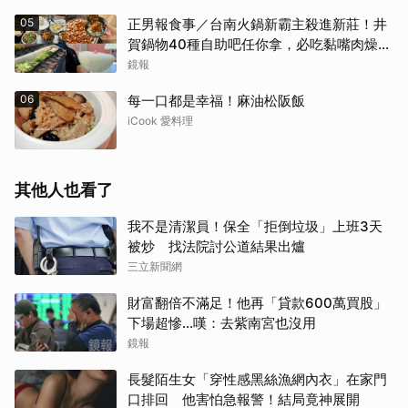
05
正男報食事／台南火鍋新霸主殺進新莊！井
賀鍋物40種自助吧任你拿，必吃黏嘴肉燥
飯、現做棉花糖
鏡報
06
每一口都是幸福！麻油松阪飯
iCook 愛料理
其他人也看了
我不是清潔員！保全「拒倒垃圾」上班3天
被炒 找法院討公道結果出爐
三立新聞網
財富翻倍不滿足！他再「貸款600萬買股」
下場超慘...嘆：去紫南宮也沒用
鏡報
長髮陌生女「穿性感黑絲漁網內衣」在家門
口排回 他害怕急報警！結局竟神展開