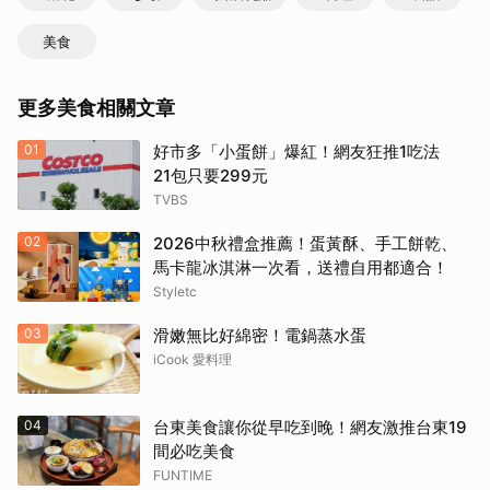
美食
更多美食相關文章
01
好市多「小蛋餅」爆紅！網友狂推1吃法
21包只要299元
TVBS
02
2026中秋禮盒推薦！蛋黃酥、手工餅乾、
馬卡龍冰淇淋一次看，送禮自用都適合！
Styletc
03
滑嫩無比好綿密！電鍋蒸水蛋
iCook 愛料理
04
台東美食讓你從早吃到晚！網友激推台東19
取消
間必吃美食
FUNTIME