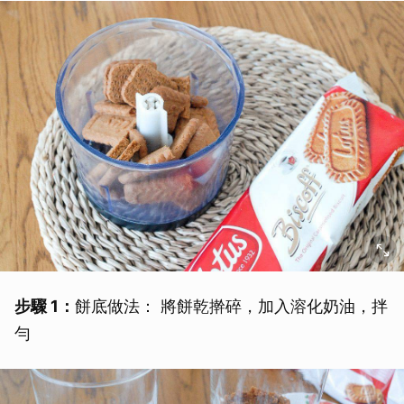
步驟 1：
餅底做法： 將餅乾擀碎，加入溶化奶油，拌
勻