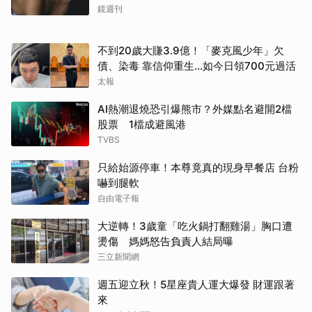
鏡週刊
不到20歲大賺3.9億！「麥克風少年」欠
債、染毒 靠信仰重生...如今日領700元過活
太報
AI熱潮退燒恐引爆熊市？外媒點名避開2檔
股票 1檔成避風港
TVBS
只給始源停車！本尊竟真的現身早餐店 台粉
嚇到腿軟
自由電子報
大逆轉！3歲童「吃火鍋打翻雞湯」胸口遭
燙傷 媽媽怒告負責人結局曝
三立新聞網
週五迎立秋！5星座貴人運大爆發 財運跟著
來