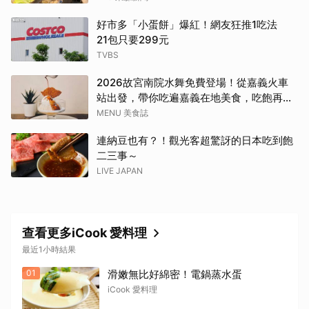
好市多「小蛋餅」爆紅！網友狂推1吃法
21包只要299元
TVBS
2026故宮南院水舞免費登場！從嘉義火車
站出發，帶你吃遍嘉義在地美食，吃飽再去
看夜間展演，這周末就這樣安排吧！
MENU 美食誌
連納豆也有？！觀光客超驚訝的日本吃到飽
二三事～
LIVE JAPAN
查看更多iCook 愛料理
最近1小時結果
01
滑嫩無比好綿密！電鍋蒸水蛋
iCook 愛料理