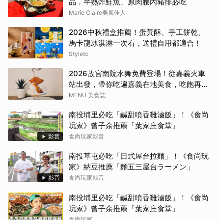
品，半熟炸鮭魚、原肉腰內豬排必吃
Marie Claire美麗佳人
2026中秋禮盒推薦！蛋黃酥、手工餅乾、
馬卡龍冰淇淋一次看，送禮自用都適合！
Styletc
2026故宮南院水舞免費登場！從嘉義火車
站出發，帶你吃遍嘉義在地美食，吃飽再去
看夜間展演，這周末就這樣安排吧！
MENU 美食誌
南投埔里必吃「鹹甜噴香雞滷飯」！《食尚
玩家》曾子余推薦「葉家庄食堂」
影音
食尚玩家影音
南投草屯必吃「日式屋台拉麵」！《食尚玩
家》納豆推薦「麵五三屋台ラーメン」
影音
食尚玩家影音
南投埔里必吃「鹹甜噴香雞滷飯」！《食尚
玩家》曾子余推薦「葉家庄食堂」
食尚玩家