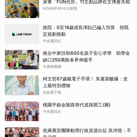
屏東「FUN光所」11文創品牌在文博會亮相
NOWNEWS今日新聞
政院：0至18歲成長津貼已編入預算 按既
定規劃推動
中央通訊社
南台中家扶助600名孩子安心求學 助學金
缺口250萬盼各界伸援手
中廣新聞網
柯文哲67歲戴電子手環！ 朱蕙蓉酸爆：史
上最特別禮物
自由電子報
桃園平鎮金陵路替代道路開工(圖)
中央通訊社
批蔣萬安團隊動用行政資源出征 吳沛憶：不