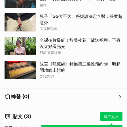
到逃家
鏡報
兒子「GG大不大」爸媽誰決定？醫：答案超
意外
民視新聞網
全裸拍片爆紅！甜美校花「放送福利」下身
沒穿好看光光
EBC 東森娛樂
故宮《龍藏經》特展第二檔推預約制 明起
開放線上預約
CTWANT
轉發 (0)
貼文 (3)
建立貼文