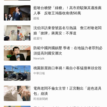
藍嗆台糖變「綠糖」！高市府駁陳其邁推薦
人事 反嗆王鴻薇收南僑50萬
鏡報
沈伯洋訪東發號簽名引熱議 詹江村嗆老闆
娘「掀牌」蔣萬安：不厚道
鏡週刊
防範中國跨國鎮壓 學者：在地協力者罪刑必
須提高到國安層次
Newtalk
桃園新屋路口車禍！兩自小客猛撞車頭全毀
中華日報
電商老闆不倫女主管！正宮翻出「超色道具
包」崩潰
民視新聞網