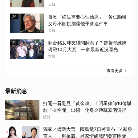
逃法網
太報
04
自嘲「終生需要心理治療」 黃仁勳曝
父母不斷挑剔讓他學會這件事
太報
05
郭台銘女球友緋聞翻頁了？曾馨瑩練舞
備戰10月大賽 一家最新近況曝光
太報
查看更多
最新消息
打開一看驚見「黃金牆」！明星律師10億贓
款「省空間」出招 化身金磚藏豪宅這裡
鏡報
獨家／備戰大選 國民黨7日將宣布「4新發
言人」 柳采葳、呂家愷組戰鬥發言團隊