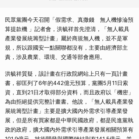
民眾黨團今天召開「假需求、真撒錢 無人機慘淪預
算提款機 」記者會，洪毓祥首先澄清，「無人載具
產業發展統籌型計畫」屬於商規無人機，並不是軍
規，所以跟國安一點關聯都沒有，主要由經濟部主
責，涉及農業、環境、交通等部會應用。
洪毓祥質疑，該計畫在行政院網站上只有一頁計畫
書，卻匡列了6年的442億元預算，黨團5月11日索
資，直到21日才取得部分資料，而且政府以「機密」
為由拒絕提供完整計畫書。他說，「無人載具產業發
展統籌型計畫」主要是擴大國內外需求引導產業發
展，但是所有買家都是中華民國政府，都是民進黨執
政的政府，擴大國內外需求引導產業發展相關預算有
101.9億元，技術開發與國際鏈結則有141.5億元，並