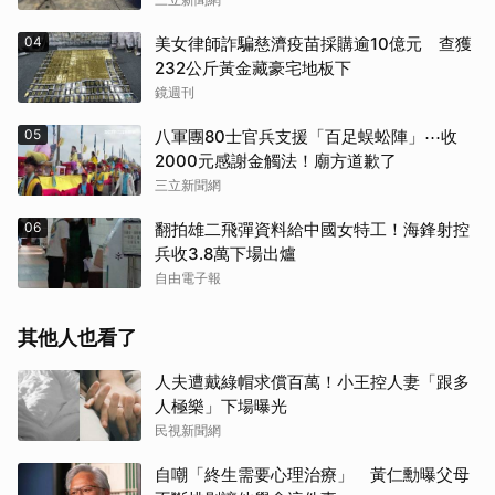
04
美女律師詐騙慈濟疫苗採購逾10億元 查獲
232公斤黃金藏豪宅地板下
鏡週刊
05
八軍團80士官兵支援「百足蜈蚣陣」⋯收
2000元感謝金觸法！廟方道歉了
三立新聞網
06
翻拍雄二飛彈資料給中國女特工！海鋒射控
兵收3.8萬下場出爐
自由電子報
其他人也看了
人夫遭戴綠帽求償百萬！小王控人妻「跟多
人極樂」下場曝光
民視新聞網
自嘲「終生需要心理治療」 黃仁勳曝父母