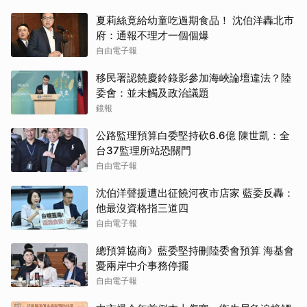
夏莉絲竟給幼童吃過期食品！ 沈伯洋轟北市
府：通報不理才一個個爆
自由電子報
移民署認饒慶鈴錄影參加海峽論壇違法？陸
委會：並未觸及政治議題
鏡報
公路監理預算白委堅持砍6.6億 陳世凱：全
台37監理所站恐關門
自由電子報
沈伯洋聲援遭出征饒河夜市店家 藍委反轟：
他最沒資格指三道四
自由電子報
總預算協商》藍委堅持刪陸委會預算 海基會
憂兩岸中介事務停擺
自由電子報