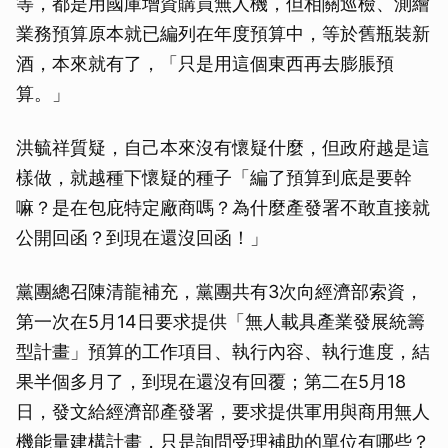
等，都是用國庫增資購買無人機，但相關巡檢、測繪
業務預算原本就已編列在年度預算中，等於舊瓶裝新
酒，本來就有了，「只是用這個東西再去膨脹預
算。」
洪毓祥質疑，自己本來沒有懷疑什麼，但政府越是這
樣做，就越種下懷疑的種子「編了預算到底是要幹
嘛？是在包庇特定廠商嗎？為什麼產發署不敢直接就
公開回函？到現在還沒回函！」
黨團總召陳清龍補充，黨團共有3次向經濟部索資，
第一次在5月14日要求提供「無人載具產業發展統籌
型計畫」預算的工作項目、執行內容、執行進度，結
果半個多月了，到現在還沒有回覆；第二在5月18
日，發文給經濟部產發署，要求提供軍用與商用無人
機能量建構計畫，只是詢問受理補助的單位有哪些？