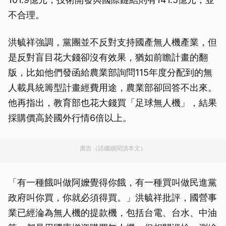
不合理。
洪毓祥強調，黨團並不反對支持國產無人機產業，但
是反對盲目花大錢卻沒有效果，猶如前瞻計畫的翻
版，比如他們發函給農業部詢問115年度分配到的無
人載具統籌型計畫經費用途，農業部卻回答不出來。
他再指出，教育部也花大錢買「足球無人機」，結果
採購價高於國外行情6倍以上。
廣告（請繼續閱讀本文）
「有一種餓叫做阿嬤覺得你餓，有一種買叫做民進黨
政府叫你買，你就必須得買。」洪毓祥批評，國營事
業已經淪為無人機的提款機，包括台電、台水、中油