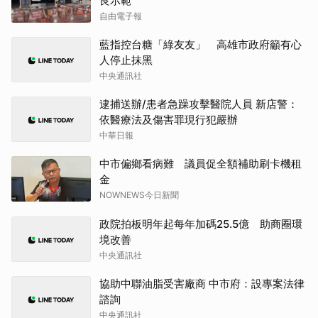
良示範
自由電子報
藍指控台糖「綠友友」 高雄市政府籲有心
人停止抹黑
中央通訊社
逮捕送辦/患者急躁攻擊醫院人員 新店警：
依醫療法及傷害罪現行犯嚴辦
中華日報
中市偏鄉看病難 議員促全額補助刷卡機租
金
NOWNEWS今日新聞
政院拍板明年起每年加碼25.5億 助商圈環
境改善
中央通訊社
協助中聯油脂受害廠商 中市府：設專案法律
諮詢
中央通訊社