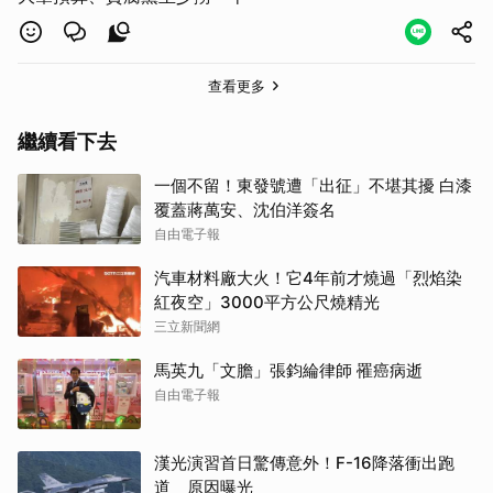
查看更多
繼續看下去
一個不留！東發號遭「出征」不堪其擾 白漆
覆蓋蔣萬安、沈伯洋簽名
自由電子報
汽車材料廠大火！它4年前才燒過「烈焰染
紅夜空」3000平方公尺燒精光
三立新聞網
馬英九「文膽」張鈞綸律師 罹癌病逝
自由電子報
漢光演習首日驚傳意外！F-16降落衝出跑
道 原因曝光