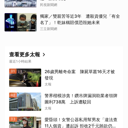
民視新聞網
獨家／雙親苦等近3年 遭殺資優兒「有全
名了」！乾妹稱賠償恐毀她未來
三立新聞網
查看更多太報
最近1小時結果
01
26歲男離奇命案 陳屍草叢16天才被
發現
太報
02
警界楷模涉貪！鑽吊牌漏洞助業者領牌
圖利738萬 上訴遭駁回
太報
03
愛昏頭！女警公器私用幫男友「違法查
11人個資」遭起訴 拒收2千元賄款仍難