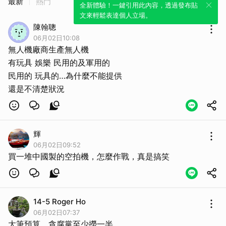
最新
熱門
全新體驗！一鍵引用此內容，透過發布貼
文來輕鬆表達個人立場。
陳翰聰
06月02日10:08
無人機廠商生產無人機
有玩具 娛樂 民用的及軍用的
民用的 玩具的…為什麼不能提供
還是不清楚狀況
輝
06月02日09:52
買一堆中國製的空拍機，怎麼作戰，真是搞笑
14-5 Roger Ho
06月02日07:37
取消
大筆預算、貪腐黨至少撈一半