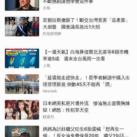
不斷挑剔讓他學會這件事
太報
宏都拉斯傻眼了！斷交台灣竟害「這產業」
大崩盤 國會議長急出1大招
民視新聞網
【一週天氣】白海豚侵襲北北基等6縣市機
率逾5成 週末全台風雨一次看
上報
「趁還能走趕快走」！星學者解讀中國入出
境管理新規 倒數45天不能再「潤」
Newtalk
日本網美私密片遭外流 慘淪無止盡襲胸煉
獄！網怒：性犯罪天堂
鏡週刊
媽媽為討好繼父狂生6胎還喊「想再生一
個」！長女淪免費保母20年 繼父1句話嚇