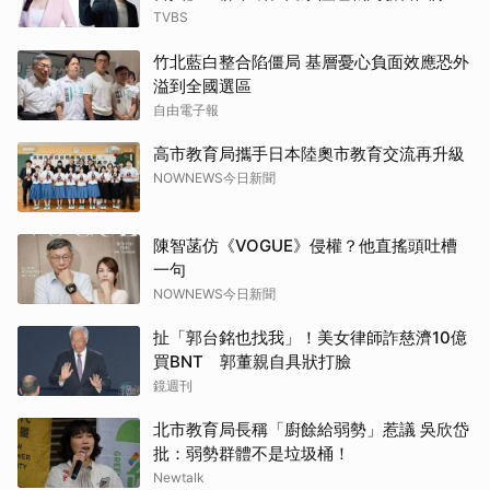
TVBS
竹北藍白整合陷僵局 基層憂心負面效應恐外
溢到全國選區
自由電子報
高市教育局攜手日本陸奧市教育交流再升級
NOWNEWS今日新聞
陳智菡仿《VOGUE》侵權？他直搖頭吐槽
一句
NOWNEWS今日新聞
扯「郭台銘也找我」！美女律師詐慈濟10億
買BNT 郭董親自具狀打臉
鏡週刊
北市教育局長稱「廚餘給弱勢」惹議 吳欣岱
批：弱勢群體不是垃圾桶！
Newtalk