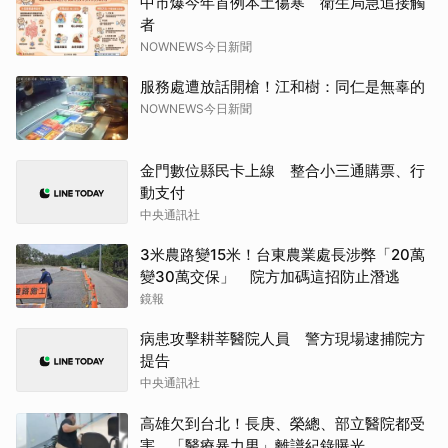
中市爆今年首例本土傷寒 衛生局急追接觸
者
NOWNEWS今日新聞
服務處遭放話開槍！江和樹：同仁是無辜的
NOWNEWS今日新聞
金門數位縣民卡上線 整合小三通購票、行
動支付
中央通訊社
3米農路變15米！台東農業處長涉弊「20萬
變30萬交保」 院方加碼這招防止潛逃
鏡報
病患攻擊耕莘醫院人員 警方現場逮捕院方
提告
中央通訊社
高雄欠到台北！長庚、榮總、部立醫院都受
害 「醫療暴力男」離譜紀錄曝光