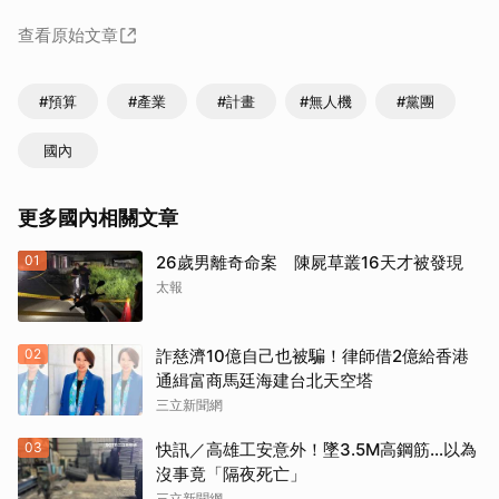
查看原始文章
#預算
#產業
#計畫
#無人機
#黨團
國內
更多國內相關文章
01
26歲男離奇命案 陳屍草叢16天才被發現
太報
02
詐慈濟10億自己也被騙！律師借2億給香港
通緝富商馬廷海建台北天空塔
三立新聞網
03
快訊／高雄工安意外！墜3.5M高鋼筋…以為
沒事竟「隔夜死亡」
三立新聞網