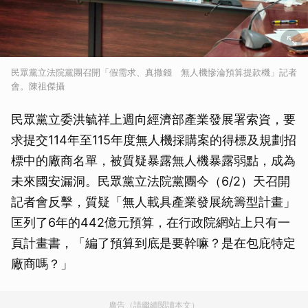
民眾黨立法院黨團召開「假需求、真撒錢 無人機慘淪預算提款機」記者
會。陳祖傑攝
民眾黨立委洪毓祥上週向經濟部產業發展署索資，要
求提交114年至115年度無人機採購案的得標及規劃招
標中的廠商名單，被質疑暴露無人機暴露弱點，成為
未來國安漏洞。民眾黨立法院黨團今（6/2）天召開
記者會反擊，質疑「無人載具產業發展統籌型計畫」
匡列了6年的442億元預算，在行政院網站上只有一
頁計畫書，「編了預算到底是要幹嘛？是在包庇特定
廠商嗎？」
廣告（請繼續閱讀本文）