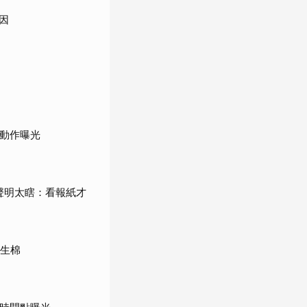
因
步動作曝光
轟聲明太瞎：看報紙才
衛生棉