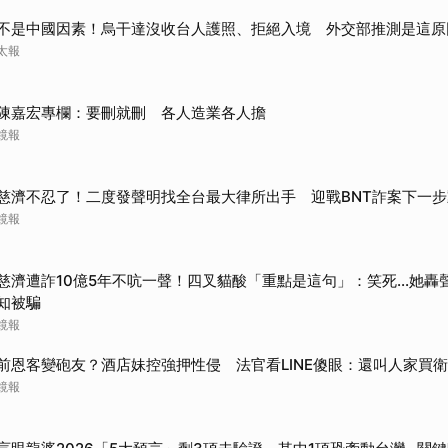
取消
不是中國因素！烏干達沒收台人護照、拒絕入境 外交部推測是這原
太報
陳嘉宏專欄：要刪就刪 各人造業各人擔
鏡報
慈濟不忍了！二度發聲明找全台最大律所出手 迎戰BNT詐案下一
鏡報
慈濟遭詐10億5年不吭一聲！四叉貓酸「重點是這句」：笑死...她
知被騙
鏡報
前恩客變砲友？酒店妹控強押性侵 法官看LINE傻眼：還叫人家買
鏡報