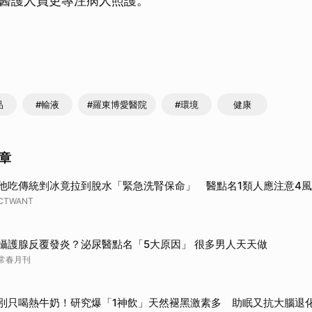
醫護人員更專注病人照護。
品
#輸液
#羅東博愛醫院
#環境
健康
章
他吃傳統剉冰竟拉到脫水「緊急洗腎保命」 醫點名1類人應注意4
CTWANT
攝護腺反覆發炎？泌尿醫點名「5大原因」 很多男人天天做
常春月刊
別只喝熱牛奶！研究爆「1神飲」天然褪黑激素多 助眠又抗大腦退