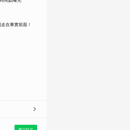
鍵時間點曝光
場走在事實前面！
建立貼文