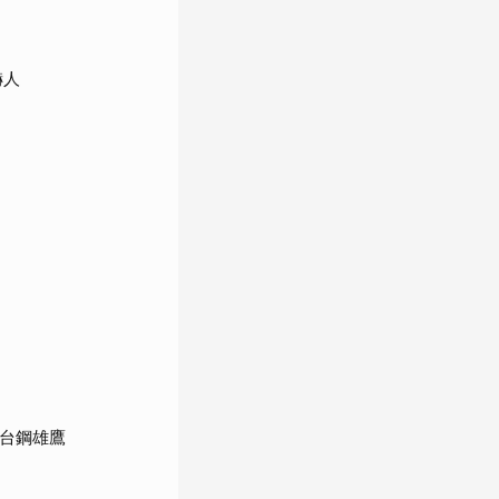
嚇人
館台鋼雄鷹