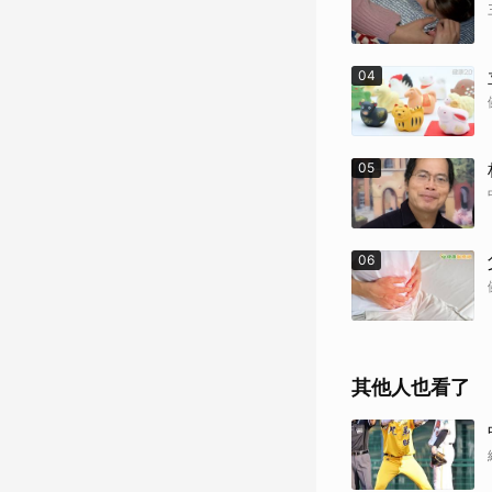
04
05
06
其他人也看了