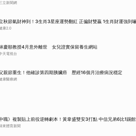
三立新聞網
立秋節氣財神到！3生肖3星座運勢翻紅 正偏財雙贏 1生肖財運強到
健康2.0
林慶順教授4月意外離世 女兒證實保留養生網站
中天電視台
父親節重生！他確診第四期胰臟癌 歷經16個月治療病況穩定
健康醫療網
中職》複製貼上前役逆轉劇本！黃韋盛雙安3打點 中信兄弟6比1踢
緯來體育新聞