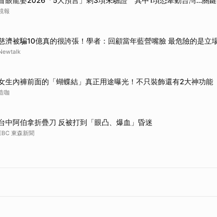
盲眼龍婆2026「5大預言」剩3項未驗證 其中1項恐牽動台灣...關
鏡報
慈濟被騙10億真的很誇張！學者：回顧當年藍營嘴臉 最危險的是立
Newtalk
女生內褲前面的「蝴蝶結」真正用途曝光！不只裝飾還有2大神功能
造咖
台中阿伯拿折疊刀 反被打到「眼凸、爆血」昏迷
EBC 東森新聞