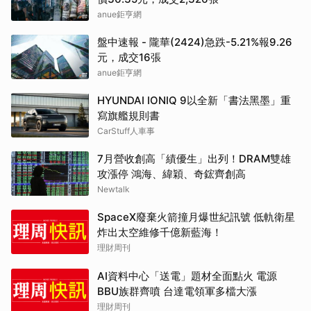
anue鉅亨網
盤中速報 - 隴華(2424)急跌-5.21%報9.26
元，成交16張
anue鉅亨網
HYUNDAI IONIQ 9以全新「書法黑墨」重
寫旗艦規則書
CarStuff人車事
7月營收創高「績優生」出列！DRAM雙雄
攻漲停 鴻海、緯穎、奇鋐齊創高
Newtalk
SpaceX廢棄火箭撞月爆世紀訊號 低軌衛星
炸出太空維修千億新藍海！
理財周刊
AI資料中心「送電」題材全面點火 電源
BBU族群齊噴 台達電領軍多檔大漲
理財周刊