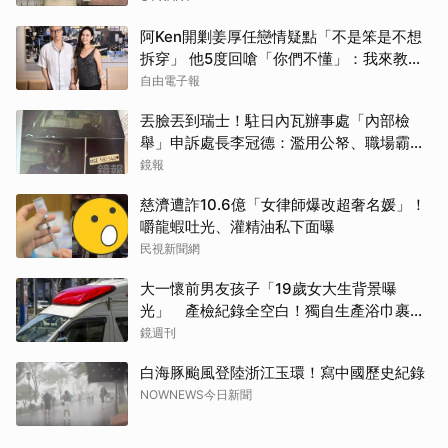
阿Ken開剿姜厚任戀情疑點「不是笨是不想
拆穿」 他5度回嗆「你們不懂」：我來教育
你們
自由電子報
丟臉丟到瑞士！駐日內瓦辦事處「內部檢
舉」申訴處長李冠德：濫用公帑、職場霸
凌、超速仔拒繳罰單 外交部要查了
鏡報
慈濟遭詐10.6億「女律師爆改超奢名媛」！
嚼龍蝦吐光、灌精油私下面曝
民視新聞網
大一懷前男友孩子「19歲女大生背景曝
光」 產檢紀錄全空白！獨自生產浴巾裹嬰
屍藏家5天
鏡週刊
白海豚颱風登陸浙江玉環！寫中國歷史紀錄
NOWNEWS今日新聞