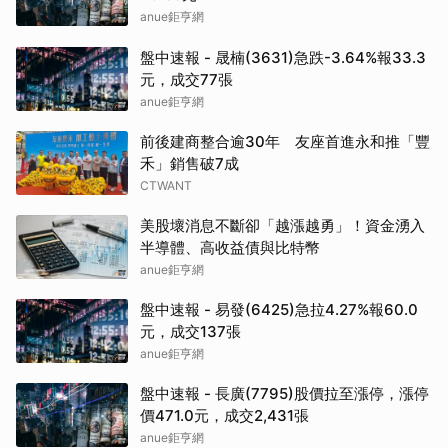
anue鉅亨網
盤中速報 - 晟楠(3631)急跌-3.64%報33.3
元，成交77張
anue鉅亨網
前後建商整合逾30年 友座首進永和推「豐
禾」銷售破7成
CTWANT
美股壞消息不斷卻「越漲越勇」！資金湧入
半導體、高收益債與比特幣
anue鉅亨網
盤中速報 - 易發(6425)急拉4.27%報60.0
元，成交137張
anue鉅亨網
盤中速報 - 長廣(7795)股價拉至漲停，漲停
價471.0元，成交2,431張
anue鉅亨網