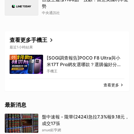
勢
中央通訊社
查看更多手機王
最近1小時結果
01
[SOGI調查報告]POCO F8 Ultra與小
米17T Pro網友選哪款？選購偏好分析
一次看
手機王
查看更多
最新消息
盤中速報 - 隴華(2424)急拉7.3%報9.18元，
成交17張
anue鉅亨網