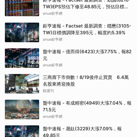
TW)EPS預估下修至48.85元，預估目標價
為1600元
anue鉅亨網
鉅亨速報 - Factset 最新調查：穩懋(3105-
TW)目標價調降至395元，幅度約5.39%
anue鉅亨網
盤中速報 - 億而得(6423)大漲7.75%，報82
元
anue鉅亨網
三商壽下市倒數！8/19後停止買賣 6.4萬
名股東將迎換股
鏡週刊
盤中速報 - 有成精密(4949)大漲7.04%，報
71.5元
anue鉅亨網
盤中速報 - 晟鈦(3229)大漲7.09%，報
49.85元