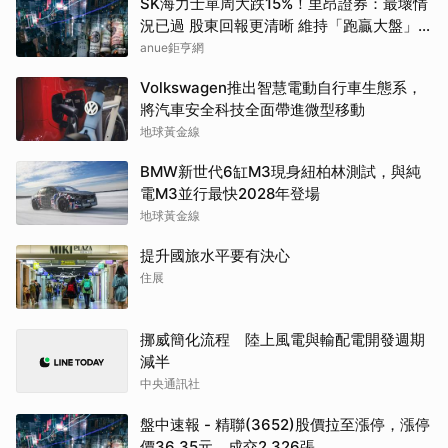
SK海力士單周大跌15%！里昂證券：最壞情
況已過 股東回報更清晰 維持「跑贏大盤」
評等
anue鉅亨網
Volkswagen推出智慧電動自行車生態系，
將汽車安全科技全面帶進微型移動
地球黃金線
BMW新世代6缸M3現身紐柏林測試，與純
電M3並行最快2028年登場
地球黃金線
提升國旅水平要有決心
住展
挪威簡化流程 陸上風電與輸配電開發週期
減半
中央通訊社
盤中速報 - 精聯(3652)股價拉至漲停，漲停
價36.35元，成交2,326張