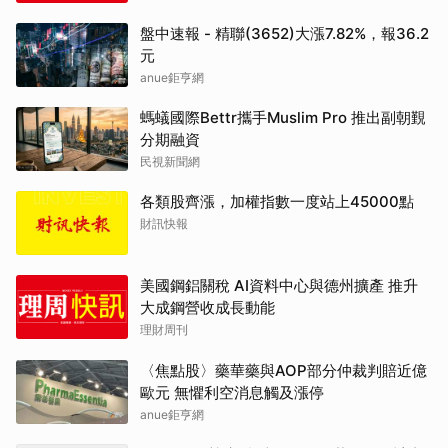
盤中速報 - 精聯(3652)大漲7.82%，報36.2
元
anue鉅亨網
螞蟻國際Bettr攜手Muslim Pro 推出副朝覲
分期融資
民視新聞網
各類股齊漲，加權指數一度站上45000點
財訊快報
美國鋼鋁關稅 AI資料中心與德州擴產 推升
大成鋼營收成長動能
理財周刊
〈焦點股〉藥華藥與AOP部分仲裁判賠近億
歐元 無懼利空消息觸及漲停
anue鉅亨網