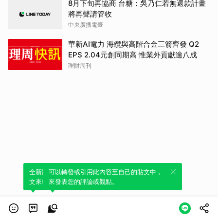
8月下旬再協商 台糖：吳乃仁若無還款計畫
將再聲請管收
中央廣播電臺
華新AI電力 海纜與高階合金三箭齊發 Q2
EPS 2.04元創同期高 惟業外貢獻逾八成
理財周刊
全新體驗！一鍵引用此內容，透過發布貼
可以轉發或引用此內容至自己的貼文中，
文來輕鬆表達個人立場。
來發表您的評論或觀點。