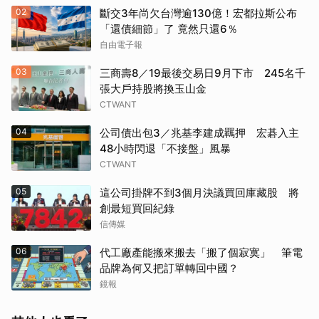
02
斷交3年尚欠台灣逾130億！宏都拉斯公布
「還債細節」了 竟然只還6％
自由電子報
03
三商壽8／19最後交易日9月下市 245名千
張大戶持股將換玉山金
CTWANT
04
公司債出包3／兆基李建成羈押 宏碁入主
48小時閃退「不接盤」風暴
CTWANT
05
這公司掛牌不到3個月決議買回庫藏股 將
創最短買回紀錄
信傳媒
06
代工廠產能搬來搬去「搬了個寂寞」 筆電
品牌為何又把訂單轉回中國？
鏡報