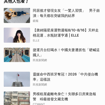
其他人也看了
同居後才發現女友「一驚人習慣」 男子崩
潰：每天都在突破我的結界
鏡報
【唐綺陽星座運勢週報8/10-8/16】天秤走
桃花運，水瓶財運亨通 | ELLE
ELLE
捷運月台狂喝水！中國夫妻遭抓包「硬喊這
國人」
民視新聞網
靈媒命中西班牙奪冠！2026「中共侵台機
率」這樣說
民視新聞網
男模租屋處離奇身亡！失聯多日房東急報
警 IG最後發文藏玄機
CTWANT