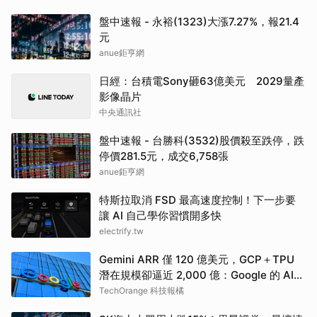
盤中速報 - 永裕(1323)大漲7.27%，報21.4
元
anue鉅亨網
日經：台積電Sony砸63億美元 2029量產
影像晶片
中央通訊社
盤中速報 - 台勝科(3532)股價殺至跌停，跌
停價281.5元，成交6,758張
anue鉅亨網
特斯拉取消 FSD 最高速度控制！下一步要
讓 AI 自己學你習慣開多快
electrify.tw
Gemini ARR 僅 120 億美元，GCP＋TPU
潛在規模卻逼近 2,000 億：Google 的 AI
商業重心正在位移
TechOrange 科技報橘