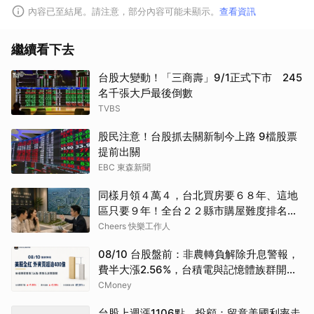
內容已至結尾。請注意，部分內容可能未顯示。
查看資訊
繼續看下去
台股大變動！「三商壽」9/1正式下市 245
名千張大戶最後倒數
TVBS
股民注意！台股抓去關新制今上路 9檔股票
提前出關
EBC 東森新聞
同樣月領４萬４，台北買房要６８年、這地
區只要９年！全台２２縣市購屋難度排名一
次看
Cheers 快樂工作人
08/10 台股盤前：非農轉負解除升息警報，
費半大漲2.56%，台積電與記憶體族群開高
能守住嗎
CMoney
台股上週漲1106點 投顧：留意美國利率走