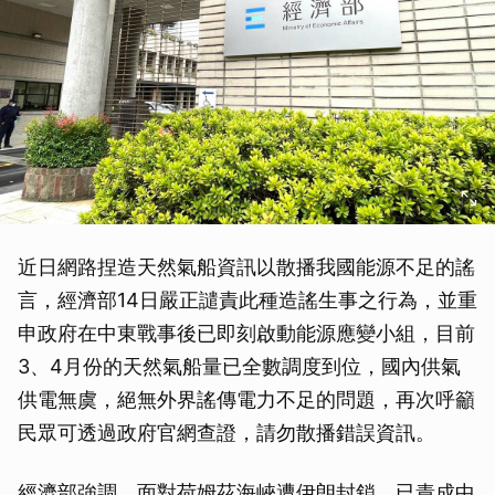
近日網路捏造天然氣船資訊以散播我國能源不足的謠
言，經濟部14日嚴正譴責此種造謠生事之行為，並重
申政府在中東戰事後已即刻啟動能源應變小組，目前
3、4月份的天然氣船量已全數調度到位，國內供氣
供電無虞，絕無外界謠傳電力不足的問題，再次呼籲
民眾可透過政府官網查證，請勿散播錯誤資訊。
經濟部強調，面對荷姆茲海峽遭伊朗封鎖，已責成中