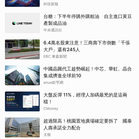
科技新報
台糖：下半年停購外購粗油 自主進口黃豆
產製成品油
中央通訊社
6.4萬名股東注意！三商壽下市倒數「千張
大戶」還有245人
EBC 東森新聞
中國晶圓代工趁勢崛起！中芯、華虹、晶合
集成擠進全球前10
anue鉅亨網
大盤反彈 11%，經理人加碼最兇的是這兩
檔！
CMoney
超過限高！桃園置地廣場確定要拆了 國泰
人壽承諾全力配合
太報