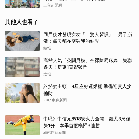
三立新聞網
其他人也看了
同居後才發現女友「一驚人習慣」 男子崩
潰：每天都在突破我的結界
鏡報
高雄人氣「公關男模」全裸陳屍床緣 失聯
多天！房東1直覺破門
太報
終於熬出頭！4星座好運爆棚 準備迎貴人接
偏財
EBC 東森新聞
中職》中信兄弟18安火力全開 羅戈8局僅
失1分 本季首度橫掃3連勝
緯來體育新聞