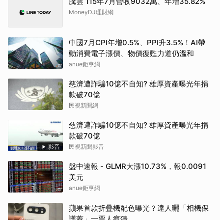
騰雲 115年7月營收9032萬、年增35.82%
MoneyDJ理財網
中國7月CPI年增0.5%、PPI升3.5%！AI帶
動消費電子漲價、物價復甦力道仍溫和
anue鉅亨網
慈濟遭詐騙10億不自知? 雄厚資產曝光年捐
款破70億
民視新聞網
慈濟遭詐騙10億不自知? 雄厚資產曝光年捐
款破70億
影音
民視新聞影音
盤中速報 - GLMR大漲10.73%，報0.0091
美元
anue鉅亨網
蘋果首款折疊機配色曝光？達人曬「相機保
護蓋」一票人瘋猜