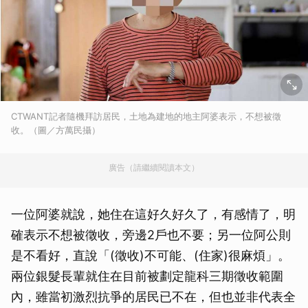
CTWANT記者隨機拜訪居民，土地為建地的地主阿婆表示，不想被徵
收。（圖／方萬民攝）
廣告（請繼續閱讀本文）
一位阿婆就說，她住在這好久好久了，有感情了，明
確表示不想被徵收，旁邊2戶也不要；另一位阿公則
是不看好，直說「(徵收)不可能、(住家)很麻煩」。
兩位銀髮長輩就住在目前被劃定龍科三期徵收範圍
內，雖當初激烈抗爭的居民已不在，但也並非代表全