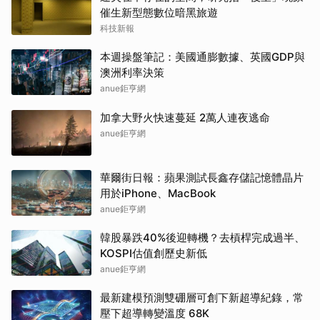
催生新型態數位暗黑旅遊
科技新報
本週操盤筆記：美國通膨數據、英國GDP與
澳洲利率決策
anue鉅亨網
加拿大野火快速蔓延 2萬人連夜逃命
anue鉅亨網
華爾街日報：蘋果測試長鑫存儲記憶體晶片
用於iPhone、MacBook
anue鉅亨網
韓股暴跌40%後迎轉機？去槓桿完成過半、
KOSPI估值創歷史新低
anue鉅亨網
最新建模預測雙硼層可創下新超導紀錄，常
壓下超導轉變溫度 68K