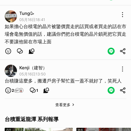
Tung🥳
05月16日18:41
如果擔心台積電的晶片被鑒價賣走的話買或者買走的話在市
場會毫無價值的話，建議你們把台積電的晶片鎖死把它買走
不要讓他留在市場上面
Kenji（建智）
05月16日13:50
台積賺這麼多，搬遷戶房子幫忙蓋一蓋不就好了，笑死人
2
1
查看更多
台積重返龍潭 系列報導
02
03