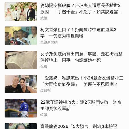
婆媳隔空撕破臉？台玻夫人還原長子離世2
原因 「手機千金」不忍了：如其說還需要
離開嗎？
鏡報
柯文哲爆粗口了！拒向陳時中道歉還罵3
字 一旁盧秀燕反應曝
民視新聞網
女子穿免洗內褲出門竟「解體」走在街頭整
件掉地上 同事一句話讓她社死
鏡報
「愛露奶」私訊流出！小24歲女友爆當小三
「大鬧病房氣孕婦」 姜厚任不忍回應了
鏡週刊
22億守護神頻放火！連2天關門失敗 道奇
主帥賽後說重話
鏡報
盲眼龍婆2026「5大預言」剩3項未驗證