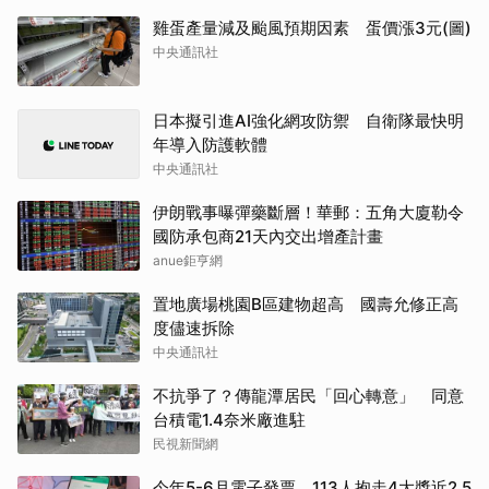
雞蛋產量減及颱風預期因素 蛋價漲3元(圖)
中央通訊社
日本擬引進AI強化網攻防禦 自衛隊最快明
年導入防護軟體
中央通訊社
伊朗戰事曝彈藥斷層！華郵：五角大廈勒令
國防承包商21天內交出增產計畫
anue鉅亨網
置地廣場桃園B區建物超高 國壽允修正高
度儘速拆除
中央通訊社
不抗爭了？傳龍潭居民「回心轉意」 同意
台積電1.4奈米廠進駐
民視新聞網
今年5-6月電子發票 113人抱走4大獎近2.5