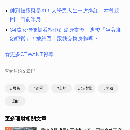
帥到被懷疑是AI！大學男大生一夕爆紅 本尊親
回：目前單身
34歲女偶像被看板砸到終身癱瘓 遭酸「坐著賺
錢輕鬆」！她怒回：跟我交換身體嗎？
看更多CTWANT報導
查看原始文章
#居民
#範圍
#土地
#台積電
#面積
理財
更多理財相關文章
01