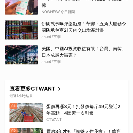
億
NOWNEWS今日新聞
伊朗戰事曝彈藥斷層！華郵：五角大廈勒令
國防承包商21天內交出增產計畫
anue鉅亨網
美國、中國AI投資收益有限！台灣、南韓、
日本成最大贏家？
anue鉅亨網
查看更多CTWANT
最近1小時結果
01
蛋價再漲3元！批發價每斤49元登近2
年高點 4因素一次引爆
CTWANT
02
買房3年才知「蜘蛛人住我家」！華裔