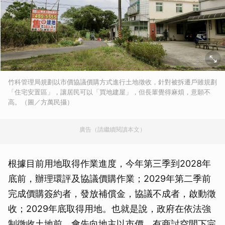
竹科管理局規劃以市價協議價購方式進行土地徵收，針對被拆遷戶雖規劃
「住宅安置區」，讓居民可以「買地建屋」，但長輩覺得麻煩，意願不
高。（圖／方萬民攝）
廣告（請繼續閱讀本文）
根據目前用地取得作業進度，今年第三季到2028年
底前，辦理環評及協議價購作業；2029年第二季前
完成價購簽約者，發放補償金，協議不成者，啟動徵
收；2029年底取得用地。也就是說，政府在依法強
制徵收土地前，會先向地主以市價、有商討空間下完