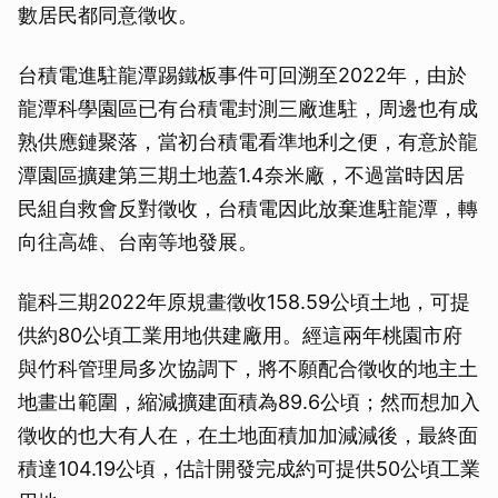
數居民都同意徵收。
台積電進駐龍潭踢鐵板事件可回溯至2022年，由於
龍潭科學園區已有台積電封測三廠進駐，周邊也有成
熟供應鏈聚落，當初台積電看準地利之便，有意於龍
潭園區擴建第三期土地蓋1.4奈米廠，不過當時因居
民組自救會反對徵收，台積電因此放棄進駐龍潭，轉
向往高雄、台南等地發展。
龍科三期2022年原規畫徵收158.59公頃土地，可提
供約80公頃工業用地供建廠用。經這兩年桃園市府
與竹科管理局多次協調下，將不願配合徵收的地主土
地畫出範圍，縮減擴建面積為89.6公頃；然而想加入
徵收的也大有人在，在土地面積加加減減後，最終面
積達104.19公頃，估計開發完成約可提供50公頃工業