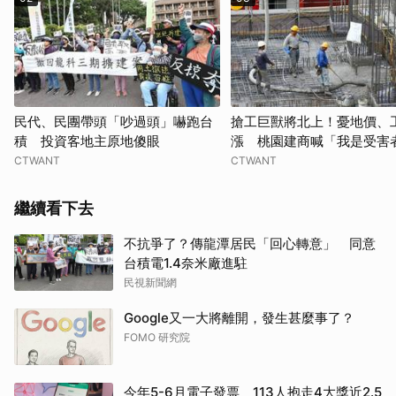
民代、民團帶頭「吵過頭」嚇跑台
搶工巨獸將北上！憂地價、
積 投資客地主原地傻眼
漲 桃園建商喊「我是受害
CTWANT
CTWANT
繼續看下去
不抗爭了？傳龍潭居民「回心轉意」 同意
台積電1.4奈米廠進駐
民視新聞網
Google又一大將離開，發生甚麼事了？
FOMO 研究院
今年5-6月電子發票 113人抱走4大獎近2.5