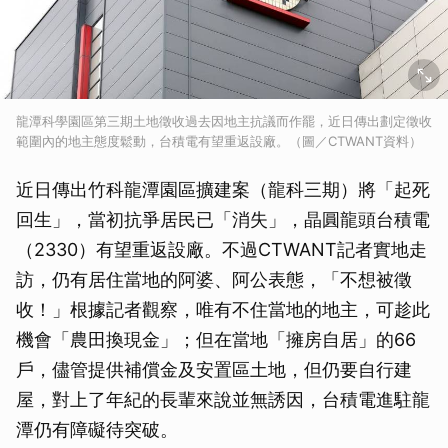
龍潭科學園區第三期土地徵收過去因地主抗議而作罷，近日傳出劃定徵收
範圍內的地主態度鬆動，台積電有望重返設廠。（圖／CTWANT資料）
近日傳出竹科龍潭園區擴建案（龍科三期）將「起死
回生」，當初抗爭居民已「消失」，晶圓龍頭台積電
（2330）有望重返設廠。不過CTWANT記者實地走
訪，仍有居住當地的阿婆、阿公表態，「不想被徵
收！」根據記者觀察，唯有不住當地的地主，可趁此
機會「農田換現金」；但在當地「擁房自居」的66
戶，儘管提供補償金及安置區土地，但仍要自行建
屋，對上了年紀的長輩來說並無誘因，台積電進駐龍
潭仍有障礙待突破。