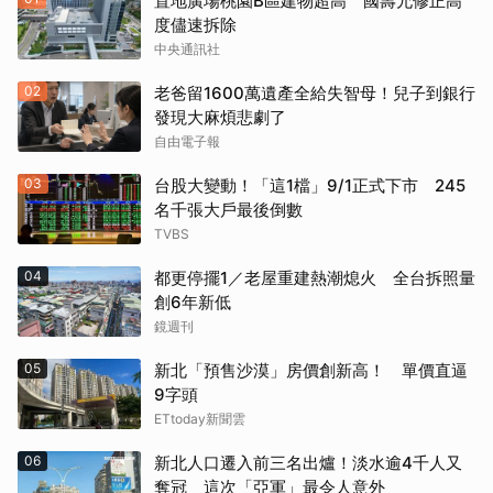
置地廣場桃園B區建物超高 國壽允修正高
度儘速拆除
中央通訊社
02
老爸留1600萬遺產全給失智母！兒子到銀行
發現大麻煩悲劇了
自由電子報
03
台股大變動！「這1檔」9/1正式下市 245
名千張大戶最後倒數
TVBS
04
都更停擺1／老屋重建熱潮熄火 全台拆照量
創6年新低
鏡週刊
05
新北「預售沙漠」房價創新高！ 單價直逼
9字頭
ETtoday新聞雲
06
新北人口遷入前三名出爐！淡水逾4千人又
奪冠 這次「亞軍」最令人意外