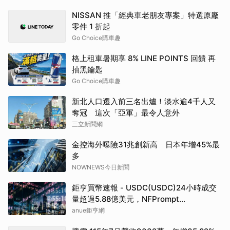
NISSAN 推「經典車老朋友專案」特選原廠
零件 1 折起
Go Choice購車趣
格上租車暑期享 8% LINE POINTS 回饋 再
抽黑鑰匙
Go Choice購車趣
新北人口遷入前三名出爐！淡水逾4千人又
奪冠 這次「亞軍」最令人意外
三立新聞網
金控海外曝險31兆創新高 日本年增45%最
多
NOWNEWS今日新聞
鉅亨買幣速報 - USDC(USDC)24小時成交
量超過5.88億美元，NFPrompt
Token(NFP)24小時漲幅達66.2%
anue鉅亨網