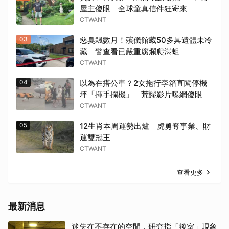
屋主傻眼 全球童真信件狂寄來
CTWANT
03
惡臭飄數月！殯儀館藏50多具遺體未冷
藏 警查看已嚴重腐爛爬滿蛆
CTWANT
04
以為在搭公車？2女拖行李箱直闖停機
坪「揮手攔機」 荒謬影片曝網傻眼
CTWANT
05
12生肖本周運勢出爐 虎勇奪事業、財
運雙冠王
CTWANT
查看更多
最新消息
迷失在不存在的空間，研究指「後室」現象