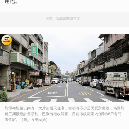
用地。
廣告（請繼續閱讀本文）
龍潭梅龍路以南有一大片的透天住宅，當初有不少居民反對徵收，為讓龍
科三期擴建計畫順利，已劃出徵收範圍，目前徵收範圍內僅剩66戶有門
牌住家。（圖／方萬民攝）