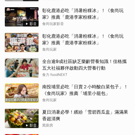
彰化鹿港必吃「消暑粉粿冰」！《食尚玩
家》推薦「鹿港李家粉粿冰」
影音
食尚玩家影音
彰化鹿港必吃「消暑粉粿冰」！《食尚玩
家》推薦「鹿港李家粉粿冰」
食尚玩家
全台逾9成社區缺乏樂齡營養知識！佳格攜
五大社福夥伴啟動四大營養行動
食力 foodNEXT
南投埔里必吃「日賣２小時酸白菜包子」！
《食尚玩家》推薦「埔里小籠包」
食尚玩家
夏日消暑必學！繽紛「雪碧西瓜盅」滿滿果
香超清爽
影音
窩廚房