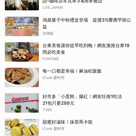
語-咖啡店常見單字&簡單會話
LIVE JAPAN
鴻鼎菓子中秋禮盒登場 提撥3%響應罕病公
益
信傳媒
台東美食讓你從早吃到晚！網友激推台東19
間必吃美食
FUNTIME
每一口都是幸福！麻油松阪飯
iCook 愛料理
好市多「小蛋餅」爆紅！網友狂推1吃法
21包只要299元
TVBS
甜蜜好滋味！抹茶馬卡龍
iCook 愛料理