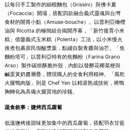
以每日手工製作的細棍麵包（Grissini）與佛卡夏
（Focaccia）開場，搭配四款融合義式靈魂與台灣
食材的開胃小點（Amuse-bouche）。以普利亞橄欖
油與 Ricotta 的極簡組合揭開序幕，「新竹復育小米
糕」借鑒義式玉米糕（Polenta）工法，以小米慢火
推煮包裹原民假酸漿葉，點綴自製青醬與油芒。「焦
麵粉塔可」以普利亞特有的焦麵粉（Farina Grano
Arso）製作碳焙酥脆外殼，內餡以發酵花椰菜梗與
鹹蛋黃奶醬層疊，體現職人的全食利用精神。「風乾
火腿鴨肉版」則是 Chef Yen 以精湛熟成技術，將鴨
胸轉化為具備火腿質地的珍饈。
蔬食敘事：鹽烤西瓜蘿蔔
低溫鹽烤後甜味更加集中的西瓜蘿蔔，搭配羽衣甘藍