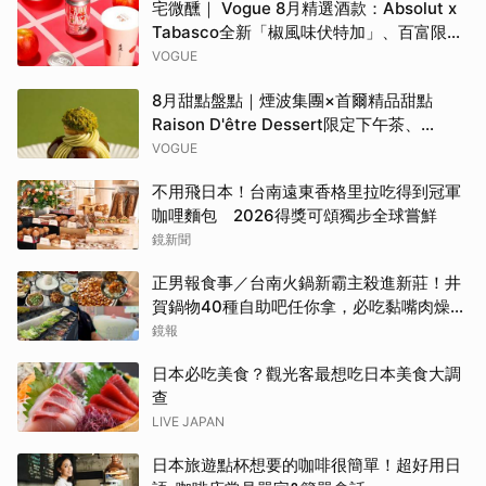
宅微醺｜ Vogue 8月精選酒款：Absolut x
Tabasco全新「椒風味伏特加」、百富限定
「花時心藝限量禮盒」、WAT x 萬波「紅蘋
VOGUE
島嶼氣泡雞尾酒」……品味盛夏質感微醺
8月甜點盤點｜煙波集團×首爾精品甜點
Raison D'être Dessert限定下午茶、
Gelato pique cafe辻利茶舗聯名可麗餅、
VOGUE
台南「開心果地圖」集齊37款綠色甜點
不用飛日本！台南遠東香格里拉吃得到冠軍
咖哩麵包 2026得獎可頌獨步全球嘗鮮
鏡新聞
正男報食事／台南火鍋新霸主殺進新莊！井
賀鍋物40種自助吧任你拿，必吃黏嘴肉燥
飯、現做棉花糖
鏡報
日本必吃美食？觀光客最想吃日本美食大調
查
LIVE JAPAN
日本旅遊點杯想要的咖啡很簡單！超好用日