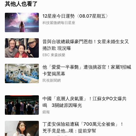
其他人也看了
12星座今日運勢〈08.07星期五〉
科技紫微網每日星座
昔與台玻總裁爆豪門恩怨！女星未婚生女又
捲詐欺 現況曝
EBC 東森娛樂
他「愛愛一半暴斃」遭強摘器官！家屬1招喊
卡驚揭黑幕
民視新聞網
中國「底層人戾氣重」！江蘇女PO文爆共
鳴 3關鍵原因曝光
鏡報
丁柔安保險箱遭竊「700萬元全被偷」！
兇手竟是他...嘆：提前穿幫