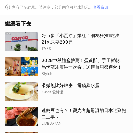
內容已至結尾。請注意，部分內容可能未顯示。
查看資訊
繼續看下去
好市多「小蛋餅」爆紅！網友狂推1吃法
21包只要299元
TVBS
2026中秋禮盒推薦！蛋黃酥、手工餅乾、
馬卡龍冰淇淋一次看，送禮自用都適合！
Styletc
滑嫩無比好綿密！電鍋蒸水蛋
iCook 愛料理
連納豆也有？！觀光客超驚訝的日本吃到飽
二三事～
LIVE JAPAN