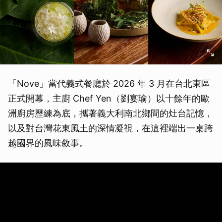
「Nove」當代義式餐廳於 2026 年 3 月在台北東區
正式開幕，主廚 Chef Yen（劉宴瑜）以十餘年的歐
洲廚房歷練為底，攜著義大利南北鄉間的灶台記憶，
以及對台灣花東風土的深情凝視，在這裡端出一桌跨
越國界的風味敘事。