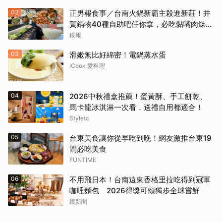
02
正男報食事／台南火鍋新霸主殺進新莊！井
賀鍋物40種自助吧任你拿，必吃黏嘴肉燥
飯、現做棉花糖
鏡報
03
滑嫩無比好綿密！電鍋蒸水蛋
iCook 愛料理
04
2026中秋禮盒推薦！蛋黃酥、手工餅乾、
馬卡龍冰淇淋一次看，送禮自用都適合！
Styletc
05
台東美食讓你從早吃到晚！網友激推台東19
間必吃美食
FUNTIME
06
不用飛日本！台南遠東香格里拉吃得到冠軍
咖哩麵包 2026得獎可頌獨步全球嘗鮮
鏡新聞