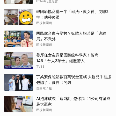
ETtoday星光雲
韓國瑜協商講一半「司法正義女神」突喊2
字！他秒傻眼
民視新聞網
國民黨台東有變數？媒體人指若是「這結
局」不意外
民視新聞網
姜厚任女友竟是國際級科學家！智商
146「台大3碩士」經歷驚人
TVBS
丁柔安保險箱數百萬現金遭竊 大咖兇手被抓
包認了：偷自己的錢
自由電子報
AI泡沫破裂「這2檔」恐慘跌！1公司有望成
最大贏家
民視新聞網