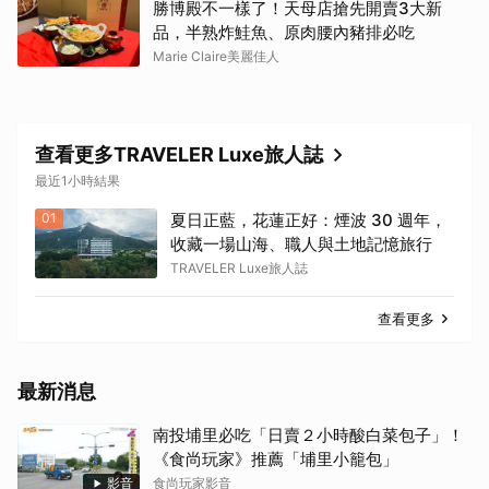
勝博殿不一樣了！天母店搶先開賣3大新
品，半熟炸鮭魚、原肉腰內豬排必吃
Marie Claire美麗佳人
查看更多TRAVELER Luxe旅人誌
最近1小時結果
01
夏日正藍，花蓮正好：煙波 30 週年，
收藏一場山海、職人與土地記憶旅行
TRAVELER Luxe旅人誌
查看更多
最新消息
南投埔里必吃「日賣２小時酸白菜包子」！
《食尚玩家》推薦「埔里小籠包」
影音
食尚玩家影音