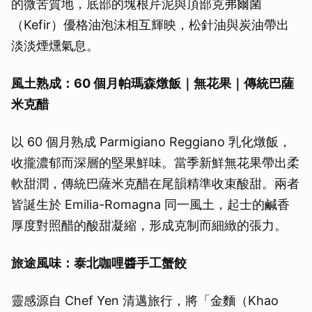
的微苦質地，底部的塊根芹泥與頂部克弗爾菌
（Kefir）優格油泡沫相互輝映，松針油與炭油帶出
淡淡煙燻氣息。
風土熟成：60 個月帕瑪森燉飯｜無花果｜傳統巴薩
米克醋
以 60 個月熟成 Parmigiano Reggiano 乳化燉飯，
收攏濃郁而深層的堅果鮮味。當季新鮮無花果帶出柔
軟甜潤，傳統巴薩米克醋在尾韻精準收束酸甜。兩者
皆誕生於 Emilia-Romagna 同一風土，起士的鹹香
厚度對照醋的酸甜凝縮，形成克制而細緻的張力。
旅途風味：泰北咖哩醬手工蟹餃
靈感源自 Chef Yen 清邁旅行，將「金麵（Khao