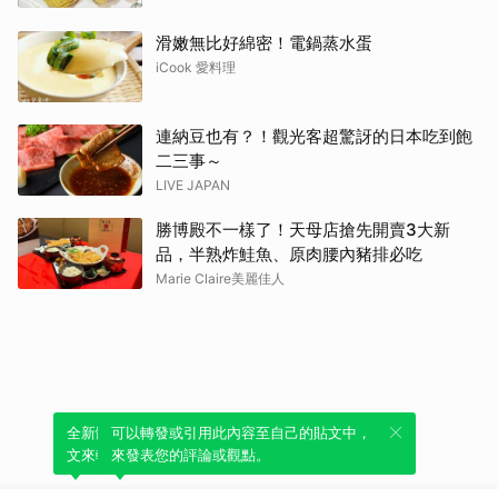
滑嫩無比好綿密！電鍋蒸水蛋
iCook 愛料理
連納豆也有？！觀光客超驚訝的日本吃到飽
二三事～
LIVE JAPAN
勝博殿不一樣了！天母店搶先開賣3大新
品，半熟炸鮭魚、原肉腰內豬排必吃
Marie Claire美麗佳人
全新體驗！一鍵引用此內容，透過發布貼
可以轉發或引用此內容至自己的貼文中，
文來輕鬆表達個人立場。
來發表您的評論或觀點。