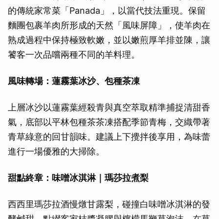
的傳統家常菜「Panada」，以當代技法重現。保留
麵團包裹羊肉所形成的天然「風味屏障」，使羊肉在
熟成過程中保持極致軟嫩，並以嫩煎厚羊排並陳，讓
饕客一次品嚐兩種不同的羊料理。
風味轉場：蓮霧葉冰沙、包種茶凍
上層冰沙以蓮霧葉經殺青與真空萃取精準捕捉清甜香
氣，底部以平林包種茶茶凍搭配季節青梅，交織帶著
青草綠意的回甘韻味。建議上下攪拌後享用，為味蕾
進行一場優雅的大掃除。
甜點終章：味噌冰淇淋｜瑪莎拉煮梨
西西里瑪莎拉酒慢燉甘露梨，碰撞白味噌冰淇淋的發
酵鹹甜，點綴客家桔醬凝膠與檸檬馬鞭草泡沫，在草