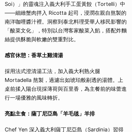
Soi）」的靈魂注入義大利手工蛋黃餃（Tortelli）中
——細緻蟹肉拌入 Ricotta 起司，浸潤在親自熬製的
南洋咖哩醬汁裡。洞察到泰北料理受華人移民影響的
「酸菜文化」，特別以台灣客家酸菜入餡，搭配炸麵
絲提供酥脆與軟嫩的雙重對比。
感官休憩：香草土雞清湯
採用法式澄清湯工法，加入義大利熟火腿
取消
Mortadella 熬製，過濾出如琥珀般剔透的湯體。上
桌前揉入陽台現採薄荷與百里香，為主餐前的味蕾進
行一場優雅的風味轉折。
亮點主食：薩丁尼亞島「羊毛毯」羊排
Chef Yen 深入義大利薩丁尼亞島（Sardinia）習得