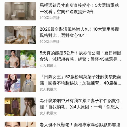
馬桶選錯尺寸廁所直接變小！5大選購重點
一次看，空間舒適度提升2倍
100室內設計
2026最全裝潢風格懶人包！10大實用美觀
風格對比，選對省心10年
100室內設計
5天真的能瘦5公斤！辰亦儒公開「夏日輕斷
食法」減肥超有感，網驚：難怪45歲還是男
神
女人我最大
「日劇女王」52歲松嶋菜菜子凍齡美貌掀熱
議！回春不垮臉秘訣：加強練背、40歲後飲
食是關鍵！
女人我最大
為什麼婚姻中只有我在累？妻子在伴侶關係
裡「自我消耗」的4大原因：一句「你想太
多」讓人無奈
女人我最大
老人斑不只顯老！面相專家曝恐默默影響運