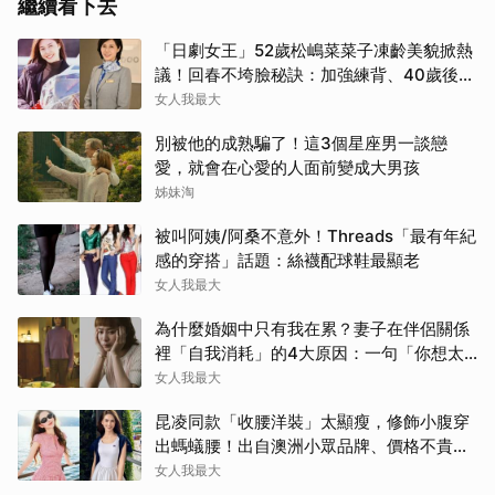
繼續看下去
「日劇女王」52歲松嶋菜菜子凍齡美貌掀熱
議！回春不垮臉秘訣：加強練背、40歲後飲
食是關鍵！
女人我最大
別被他的成熟騙了！這3個星座男一談戀
愛，就會在心愛的人面前變成大男孩
姊妹淘
被叫阿姨/阿桑不意外！Threads「最有年紀
感的穿搭」話題：絲襪配球鞋最顯老
女人我最大
為什麼婚姻中只有我在累？妻子在伴侶關係
裡「自我消耗」的4大原因：一句「你想太
多」讓人無奈
女人我最大
昆凌同款「收腰洋裝」太顯瘦，修飾小腹穿
出螞蟻腰！出自澳洲小眾品牌、價格不貴還
寄台灣
女人我最大