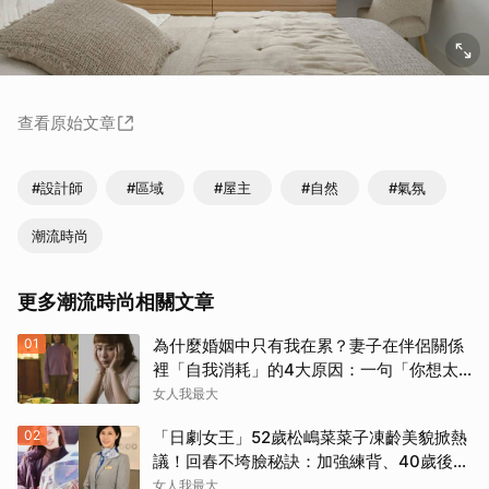
查看原始文章
#設計師
#區域
#屋主
#自然
#氣氛
潮流時尚
更多潮流時尚相關文章
01
為什麼婚姻中只有我在累？妻子在伴侶關係
裡「自我消耗」的4大原因：一句「你想太
多」讓人無奈
女人我最大
02
「日劇女王」52歲松嶋菜菜子凍齡美貌掀熱
議！回春不垮臉秘訣：加強練背、40歲後飲
食是關鍵！
女人我最大