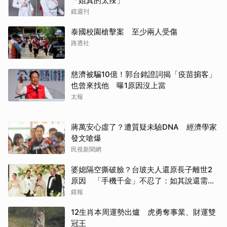
「姐真的太辣」
鏡週刊
泰國校園槍擊案 至少兩人受傷
路透社
慈濟被騙10億！郭台銘證詞揭「疫苗掮客」
也曾來找他 曝1原因沒上當
太報
蔣萬安心虛了？遭質疑未驗DNA 經濟學家
發文嗆爆
民視新聞網
婆媳隔空撕破臉？台玻夫人還原長子離世2
原因 「手機千金」不忍了：如其說還需要
離開嗎？
鏡報
12生肖本周運勢出爐 虎勇奪事業、財運雙
冠王