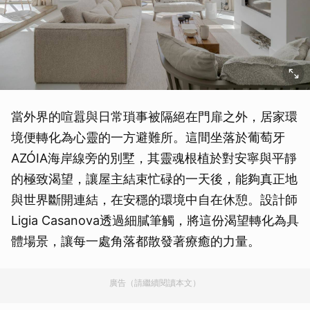
當外界的喧囂與日常瑣事被隔絕在門扉之外，居家環
境便轉化為心靈的一方避難所。這間坐落於葡萄牙
AZÓIA海岸線旁的別墅，其靈魂根植於對安寧與平靜
的極致渴望，讓屋主結束忙碌的一天後，能夠真正地
與世界斷開連結，在安穩的環境中自在休憩。設計師
Ligia Casanova透過細膩筆觸，將這份渴望轉化為具
體場景，讓每一處角落都散發著療癒的力量。
廣告（請繼續閱讀本文）