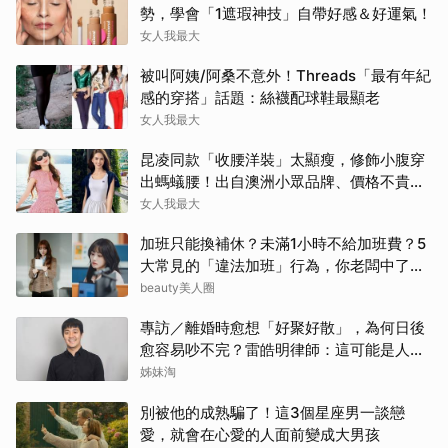
勢，學會「1遮瑕神技」自帶好感＆好運氣！
女人我最大
被叫阿姨/阿桑不意外！Threads「最有年紀
感的穿搭」話題：絲襪配球鞋最顯老
女人我最大
昆凌同款「收腰洋裝」太顯瘦，修飾小腹穿
出螞蟻腰！出自澳洲小眾品牌、價格不貴還
寄台灣
女人我最大
加班只能換補休？未滿1小時不給加班費？5
大常見的「違法加班」行為，你老闆中了幾
項？
beauty美人圈
專訪／離婚時愈想「好聚好散」，為何日後
愈容易吵不完？雷皓明律師：這可能是人生
最貴的一份協議書
姊妹淘
別被他的成熟騙了！這3個星座男一談戀
愛，就會在心愛的人面前變成大男孩