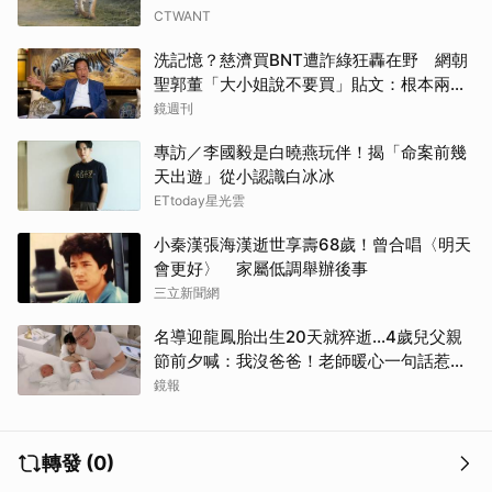
CTWANT
洗記憶？慈濟買BNT遭詐綠狂轟在野 網朝
聖郭董「大小姐說不要買」貼文：根本兩碼
事
鏡週刊
專訪／李國毅是白曉燕玩伴！揭「命案前幾
天出遊」從小認識白冰冰
ETtoday星光雲
小秦漢張海漢逝世享壽68歲！曾合唱〈明天
會更好〉 家屬低調舉辦後事
三立新聞網
名導迎龍鳳胎出生20天就猝逝...4歲兒父親
節前夕喊：我沒爸爸！老師暖心一句話惹哭
遺孀
鏡報
轉發 (0)