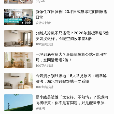
Styletc
就像住在日雜裡! 20坪日式無印宅刻劃療癒
日常
影音
設計家影音
分離式冷氣不只省電？2026年新標準這5點
安裝沒做好，冷暖空調效果差3倍
100室內設計
一坪到底有多大？最簡單換算公式+實用布
局，空間活用增2倍！
100室內設計
冷氣滴水別只擦地！5大常見原因＋精準解
決法，漏水恐毀牆毀地一文看懂
100室內設計
從小總是被說「太安靜、不熱情」？認識內
向者特質：你不是有問題，只是能量來源不
同
姊妹淘