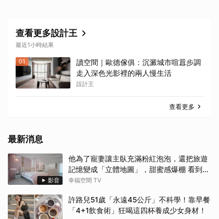
查看更多設計王
最近1小時結果
01
讀空間｜歐德傢俱：沉澱城市喧囂步調
走入深色光影裡的兩人慢生活
設計王
查看更多
最新消息
他為了寵妻讓主臥充滿粉紅泡泡，還把旅遊
記憶變成「立體地圖」，甜蜜感爆棚 看到這
間誰不嫁？！
影音
幸福空間 TV
許路兒51歲「永遠45公斤」不科學！靠早餐
「4+1飲食術」狂喝這四杯養成少女身材！