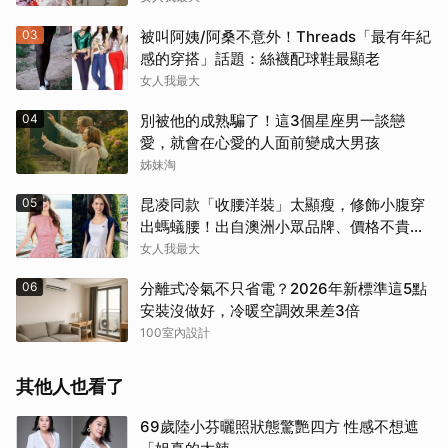
03
被叫阿姨/阿桑不意外！Threads「最有年紀
感的穿搭」話題：絲襪配球鞋最顯老
女人我最大
04
別被他的成熟騙了！這3個星座男一談戀
愛，就會在心愛的人面前變成大男孩
姊妹淘
05
昆凌同款「收腰洋裝」太顯瘦，修飾小腹穿
出螞蟻腰！出自澳洲小眾品牌、價格不貴還
寄台灣
女人我最大
06
分離式冷氣不只省電？2026年新標準這5點
安裝沒做好，冷暖空調效果差3倍
100室內設計
其他人也看了
69歲陸小芬曬照狀態驚艷四方 性感不想遮