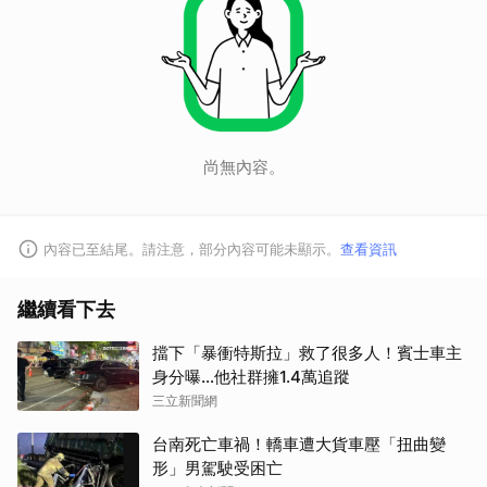
尚無內容。
內容已至結尾。請注意，部分內容可能未顯示。
查看資訊
繼續看下去
擋下「暴衝特斯拉」救了很多人！賓士車主
身分曝…他社群擁1.4萬追蹤
三立新聞網
台南死亡車禍！轎車遭大貨車壓「扭曲變
形」男駕駛受困亡