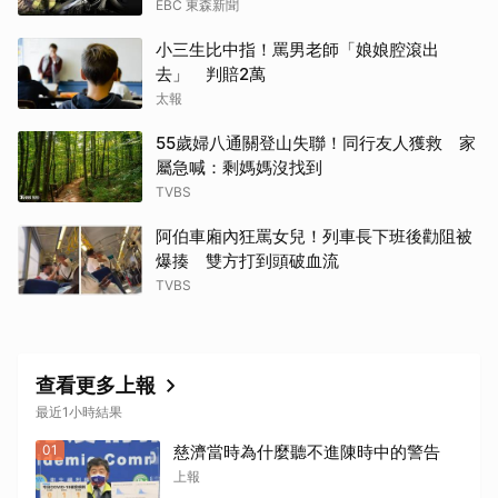
EBC 東森新聞
小三生比中指！罵男老師「娘娘腔滾出
去」 判賠2萬
太報
55歲婦八通關登山失聯！同行友人獲救 家
屬急喊：剩媽媽沒找到
TVBS
阿伯車廂內狂罵女兒！列車長下班後勸阻被
爆揍 雙方打到頭破血流
TVBS
取消
查看更多上報
最近1小時結果
01
慈濟當時為什麼聽不進陳時中的警告
上報