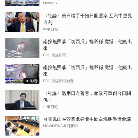
Newtalk
〈社論〉美日聯手干預日圓匯率 互利中更見
自利
中華日報
南投無照翁「切西瓜」撞爺孫 竟辯：他衝出
來
EBC 東森新聞
南投無照翁「切西瓜」撞爺孫 竟辯：他衝出
來
影音
EBC 東森新聞影音
〈社論〉濫用日方善意，賴政府重創台日關
係！
中華日報
台電鳳山區營業處召開中颱白海豚整備會議
NOWNEWS今日新聞