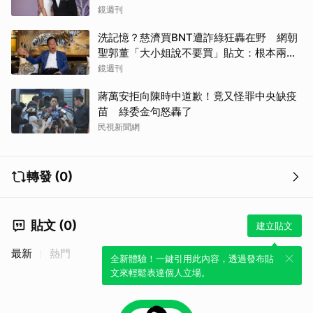
鏡週刊
洗記憶？慈濟買BNT遭詐綠狂轟在野 網朝
聖郭董「大小姐說不要買」貼文：根本兩碼
事
鏡週刊
蔣萬安拒向陳時中道歉！竟又怪罪中央缺疫
苗 綠委金句怒轟了
民視新聞網
轉發 (0)
貼文 (0)
建立貼文
最新
熱門
全新體驗！一鍵引用此內容，透過發布貼
文來輕鬆表達個人立場。