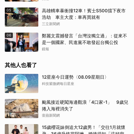
05
高雄轎車暴衝撞12車！賓士S500擋下夜市
浩劫 車主大度：車再買就有
三立新聞網
06
鄭麗文震撼發言「台灣沒獨立過」：從來不
是一個國家、民進黨不敢發起台獨公投
鏡報
其他人也看了
12星座今日運勢〈08.09星期日〉
科技紫微網每日星座
颱風接近硬闖海邊觀浪「4口家-1」 9歲兒
捲入海裡消失了
壹蘋新聞網
15歲櫻花妹倒追大12歲男！「交往1月就懷
孕」36歲升格當阿嬤 婚後得知「這秘密」