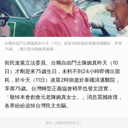
台獨自由鬥士陳婉真於今天（11日）凌晨2時病逝於泰國清邁醫院，享壽
75歲。（圖片取自陳婉真臉書）
前民進黨立法委員、台獨自由鬥士陳婉真昨天（10
日）才剛迎來75歲生日，未料不到24小時即傳出噩
耗，於今天（11日）凌晨2時病逝於泰國清邁醫院，
享壽75歲。台灣轉型正義協會稍早也發文證實，
「敬悼本會創會元老陳婉真女士。」消息震撼政壇，
各界紛紛追悼台灣民主先驅。
廣告（請繼續閱讀本文）