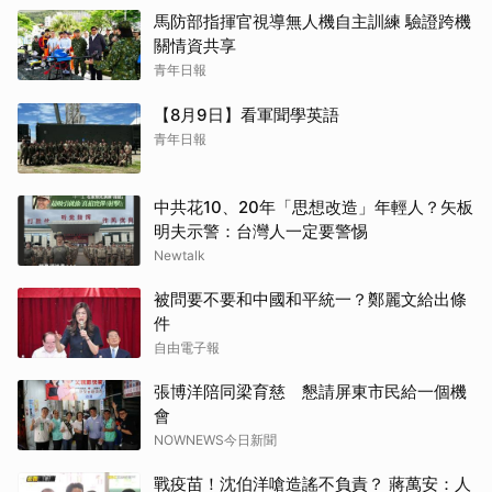
馬防部指揮官視導無人機自主訓練 驗證跨機
關情資共享
青年日報
【8月9日】看軍聞學英語
青年日報
中共花10、20年「思想改造」年輕人？矢板
明夫示警：台灣人一定要警惕
Newtalk
被問要不要和中國和平統一？鄭麗文給出條
件
自由電子報
張博洋陪同梁育慈 懇請屏東市民給一個機
會
NOWNEWS今日新聞
戰疫苗！沈伯洋嗆造謠不負責？ 蔣萬安：人