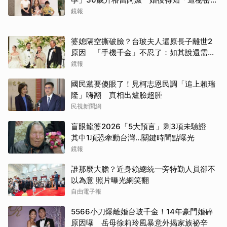
傻眼了
鏡報
婆媳隔空撕破臉？台玻夫人還原長子離世2
原因 「手機千金」不忍了：如其說還需要
離開嗎？
鏡報
國民黨要傻眼了！見柯志恩民調「追上賴瑞
隆」嗨翻 真相出爐臉超腫
民視新聞網
盲眼龍婆2026「5大預言」剩3項未驗證
其中1項恐牽動台灣...關鍵時間點曝光
鏡報
誰那麼大膽？近身賴總統一旁特勤人員卻不
以為意 照片曝光網笑翻
自由電子報
5566小刀爆離婚台玻千金！14年豪門婚碎
原因曝 岳母徐莉玲風暴意外揭家族祕辛