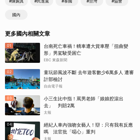
#陳婉真
#民進黨
#泰國
#台灣
#協會
國內
更多國內相關文章
01
台南死亡車禍！轎車遭大貨車壓「扭曲變
形」男駕駛受困亡
EBC 東森新聞
02
童玩節風波不斷 去年遊客數少6萬多人 遭審
計部檢討
自由電子報
03
小三生比中指！罵男老師「娘娘腔滾出
去」 判賠2萬
太報
04
經紀人車內強吻女藝人！辯：只有我有反應
嗎 法官批「噁心」重判
太報