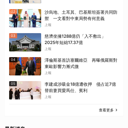
02
沙烏地、土耳其、巴基斯坦簽署共同防
禦 一文看對中東局勢有何意義
上報
03
慈濟坐擁1288億仍「入不敷出」
2025年短絀17.37億
上報
04
澤倫斯基首訪塞爾維亞 再曝俄羅斯對
東歐影響力漸式微
上報
05
李建成涉吸金18億遭收押 侵占近7億
替前妻買愛馬仕、賓利
上報
查看更多