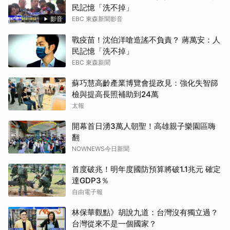
民記憶「洗不掉」
影音
EBC 東森新聞影音
戰疫苗！沈伯洋嗆造謠不負責？ 蔣萬安：人
民記憶「洗不掉」
EBC 東森新聞
蘇巧慧高齡產業博覽會提政見：強化失智篩
檢與提高長照補助到24萬
太報
開幕首日湧3萬人朝聖！高雄親子樂園區嗨
翻
NOWNEWS今日新聞
首度破兆！明年度國防預算將破1.1兆元 確定
達GDP3％
自由電子報
林保華觀點》胡說九道：台灣沒有獨立過？
台灣從來不是一個國家？