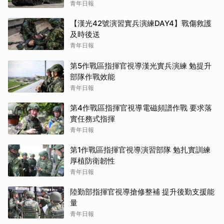
青年日報
【漢光42號演習實兵演練DAY4】戰傷救護
及時後送
青年日報
第5作戰區指揮官視導漢光實兵演練 勉提升
部隊作戰效能
青年日報
第4作戰區指揮官視導電磁頻譜作戰 要求落
實任務式指揮
青年日報
第1作戰區指揮官視導演習部隊 勉扎實訓練
厚植防衛韌性
青年日報
陸勤部指揮官視導搶修整補 提升後勤支援能
量
青年日報