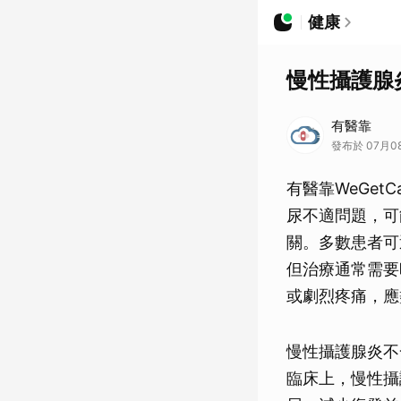
健康
慢性攝護腺
有醫靠
發布於 07月0
有醫靠WeGe
尿不適問題，可
關。多數患者可
但治療通常需要
或劇烈疼痛，應
慢性攝護腺炎不
臨床上，慢性攝