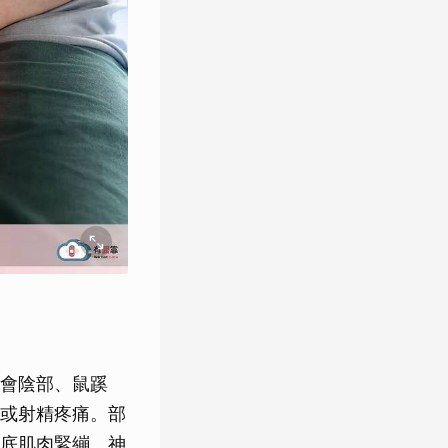
會陰部、鼠蹊
或射精疼痛。部
底肌肉緊繃、神