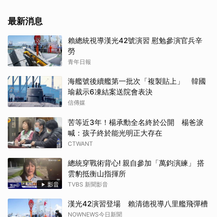
最新消息
賴總統視導漢光42號演習 慰勉參演官兵辛
勞
青年日報
海艦號後續艦第一批次「複製貼上」 韓國
瑜裁示6凍結案送院會表決
信傳媒
苦等近3年！楊承勳全名終於公開 楊爸淚
喊：孩子終於能光明正大存在
CTWANT
總統穿戰術背心! 親自參加「萬鈞演練」 搭
雲豹抵衡山指揮所
影音
TVBS 新聞影音
漢光42演習登場 賴清德視導八里艦飛彈槽
NOWNEWS今日新聞