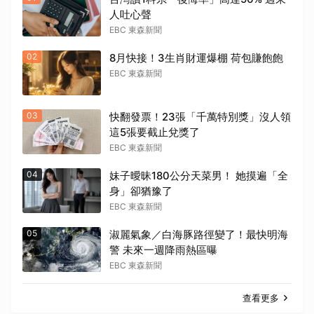
人吐心聲
EBC 東森新聞
02
8月快接！3生肖財運爆棚 荷包賺飽飽
EBC 東森新聞
03
快翻發票！23張「千萬特別獎」沒人領
這5張要截止兌獎了
EBC 東森新聞
04
妹子曖昧180公分天菜男！ 她摸遍「全
身」卻猶豫了
EBC 東森新聞
05
淑麗氣象／白海豚路徑變了！最快明海
警 未來一週降雨熱區曝
EBC 東森新聞
查看更多