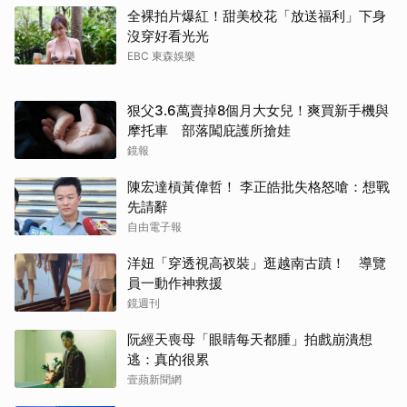
全裸拍片爆紅！甜美校花「放送福利」下身
沒穿好看光光
EBC 東森娛樂
狠父3.6萬賣掉8個月大女兒！爽買新手機與
摩托車 部落闖庇護所搶娃
鏡報
陳宏達槓黃偉哲！ 李正皓批失格怒嗆：想戰
先請辭
自由電子報
洋妞「穿透視高衩裝」逛越南古蹟！ 導覽
員一動作神救援
鏡週刊
阮經天喪母「眼睛每天都腫」拍戲崩潰想
逃：真的很累
壹蘋新聞網