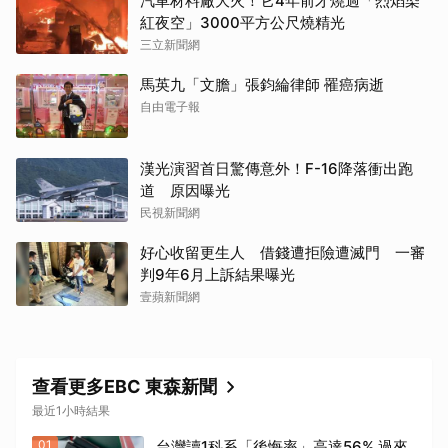
汽車材料廠大火！它4年前才燒過「烈焰染
紅夜空」3000平方公尺燒精光
三立新聞網
馬英九「文膽」張鈞綸律師 罹癌病逝
自由電子報
漢光演習首日驚傳意外！F-16降落衝出跑
道 原因曝光
民視新聞網
好心收留更生人 借錢遭拒險遭滅門 一審
判9年6月上訴結果曝光
壹蘋新聞網
查看更多EBC 東森新聞
最近1小時結果
01
台灣讀1科系「後悔率」高達56% 過來