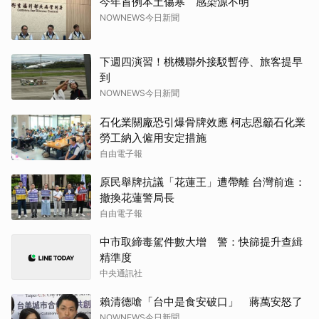
今年首例本土傷寒 感染源不明
NOWNEWS今日新聞
下週四演習！桃機聯外接駁暫停、旅客提早
到
NOWNEWS今日新聞
石化業關廠恐引爆骨牌效應 柯志恩籲石化業
勞工納入僱用安定措施
自由電子報
原民舉牌抗議「花蓮王」遭帶離 台灣前進：
撤換花蓮警局長
自由電子報
中市取締毒駕件數大增 警：快篩提升查緝
精準度
中央通訊社
賴清德嗆「台中是食安破口」 蔣萬安怒了
NOWNEWS今日新聞