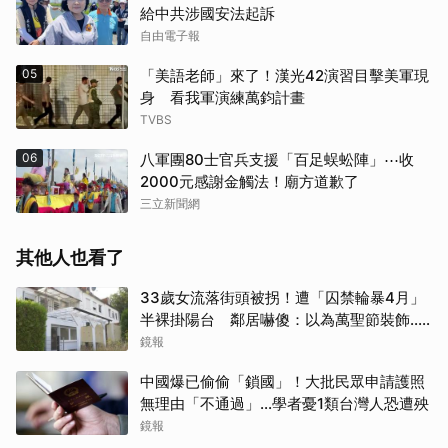
給中共涉國安法起訴
自由電子報
05
「美語老師」來了！漢光42演習目擊美軍現
身 看我軍演練萬鈞計畫
TVBS
06
八軍團80士官兵支援「百足蜈蚣陣」⋯收
2000元感謝金觸法！廟方道歉了
三立新聞網
其他人也看了
33歲女流落街頭被拐！遭「囚禁輪暴4月」
半裸掛陽台 鄰居嚇傻：以為萬聖節裝飾...
主謀竟與妻小同住
鏡報
中國爆已偷偷「鎖國」！大批民眾申請護照
無理由「不通過」...學者憂1類台灣人恐遭殃
鏡報