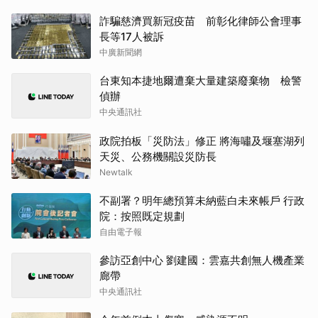
詐騙慈濟買新冠疫苗 前彰化律師公會理事
長等17人被訴
中廣新聞網
台東知本捷地爾遭棄大量建築廢棄物 檢警
偵辦
中央通訊社
政院拍板「災防法」修正 將海嘯及堰塞湖列
天災、公務機關設災防長
Newtalk
不副署？明年總預算未納藍白未來帳戶 行政
院：按照既定規劃
自由電子報
參訪亞創中心 劉建國：雲嘉共創無人機產業
廊帶
中央通訊社