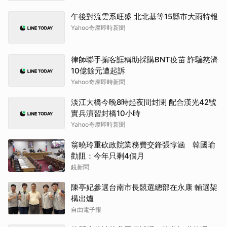
午後對流雲系旺盛 北北基等15縣市大雨特報
Yahoo奇摩即時新聞
律師聯手掮客誆稱助採購BNT疫苗 詐騙慈濟
10億餘元遭起訴
Yahoo奇摩即時新聞
淡江大橋今晚8時起夜間封閉 配合漢光42號
實兵演習封橋10小時
Yahoo奇摩即時新聞
翁曉玲重砍政院業務費交鋒張惇涵 韓國瑜
勸阻：今年只剩4個月
鏡新聞
陳亭妃參選台南市長競選總部在永康 輔選架
構出爐
自由電子報