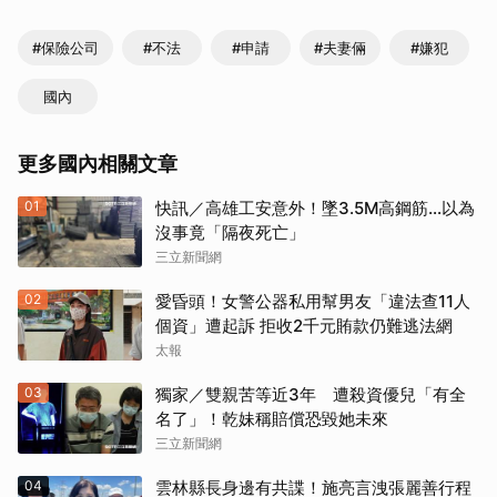
#保險公司
#不法
#申請
#夫妻倆
#嫌犯
國內
更多國內相關文章
01
快訊／高雄工安意外！墜3.5M高鋼筋…以為
沒事竟「隔夜死亡」
三立新聞網
02
愛昏頭！女警公器私用幫男友「違法查11人
個資」遭起訴 拒收2千元賄款仍難逃法網
太報
03
獨家／雙親苦等近3年 遭殺資優兒「有全
名了」！乾妹稱賠償恐毀她未來
三立新聞網
04
雲林縣長身邊有共諜！施亮言洩張麗善行程