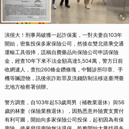
演很大！刑事局破獲一起詐保案，一對夫妻自103年
開始，密集投保多家保險公司，然後在雙北搭乘交通
運輸工具假摔，謊稱自費藥品向保險公司申請保險
金，經查10年下來不法金額高達5,504萬，警方日前
收網逮人，查扣260條金鑽條塊，中醫診所印章、手
機等贓證物，訊後依詐欺罪及洗錢防制法移送臺灣臺
北地方檢察署偵辦。
警方調查，自103年起53歲周男（補教業退休）與56
歲的林妻（保險業務退休），因熟悉意外險實支實付
有利可圖，開始向多家保險公司投保，起初因為有保
壽險，後來發現壽險無法退保，乾脆開始大量找尋各