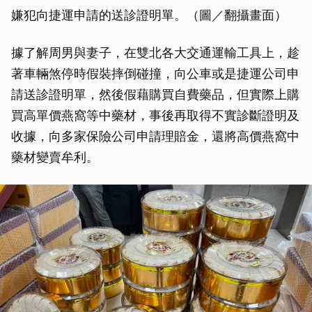
嫌犯向捷運申請的送診證明單。（圖／翻攝畫面）
據了解周男與妻子，在雙北各大交通運輸工具上，趁
著車輛煞停時假裝摔倒碰撞，向公車或是捷運公司申
請送診證明單，然後假藉購買自費藥品，但實際上購
買高單價燕窩等中藥材，事後再取得不實診斷證明及
收據，向多家保險公司申請理賠金，還將高價燕窩中
藥材變賣牟利。