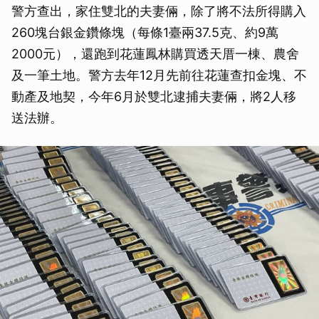
警方查出，家住雙北的夫妻倆，除了將不法所得購入
260塊台銀金鑽條塊（每條1臺兩37.5克、約9萬
2000元），還跑到花蓮鳳林購買透天厝一棟、農舍
及一筆土地。警方去年12月先前往花蓮查扣金塊、不
動產及地契，今年6月於雙北逮捕夫妻倆，將2人移
送法辦。