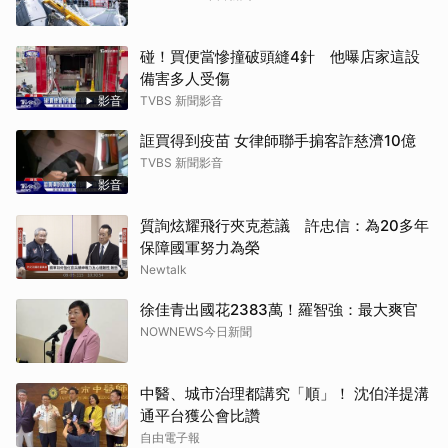
碰！買便當慘撞破頭縫4針 他曝店家這設
備害多人受傷
影音
TVBS 新聞影音
誆買得到疫苗 女律師聯手掮客詐慈濟10億
TVBS 新聞影音
影音
質詢炫耀飛行夾克惹議 許忠信：為20多年
保障國軍努力為榮
Newtalk
徐佳青出國花2383萬！羅智強：最大爽官
NOWNEWS今日新聞
中醫、城市治理都講究「順」！ 沈伯洋提溝
通平台獲公會比讚
自由電子報