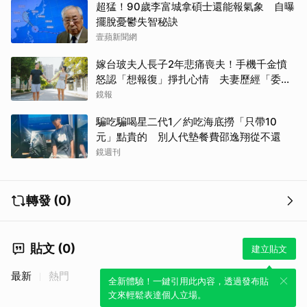
超猛！90歲李富城拿碩士還能報氣象 自曝
擺脫憂鬱失智秘訣
壹蘋新聞網
嫁台玻夫人長子2年悲痛喪夫！手機千金憤
怒認「想報復」掙扎心情 夫妻歷經「委屈
與不平」只能安靜
鏡報
騙吃騙喝星二代1／約吃海底撈「只帶10
元」點貴的 別人代墊餐費邵逸翔從不還
鏡週刊
轉發 (0)
取消
貼文 (0)
建立貼文
最新
熱門
全新體驗！一鍵引用此內容，透過發布貼
文來輕鬆表達個人立場。