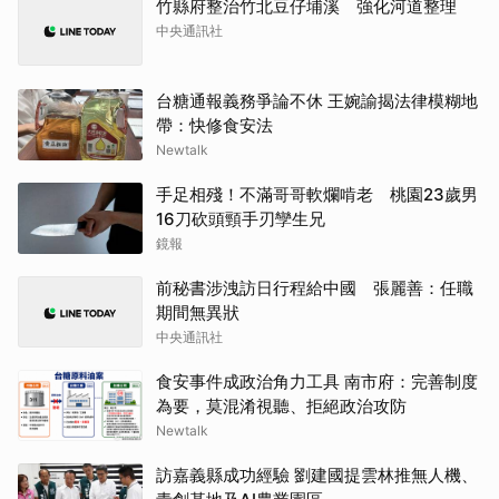
竹縣府整治竹北豆仔埔溪 強化河道整理
中央通訊社
台糖通報義務爭論不休 王婉諭揭法律模糊地
帶：快修食安法
Newtalk
手足相殘！不滿哥哥軟爛啃老 桃園23歲男
16刀砍頭頸手刃孿生兄
鏡報
前秘書涉洩訪日行程給中國 張麗善：任職
期間無異狀
中央通訊社
食安事件成政治角力工具 南市府：完善制度
為要，莫混淆視聽、拒絕政治攻防
Newtalk
訪嘉義縣成功經驗 劉建國提雲林推無人機、