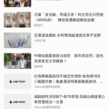
才爆「皮克敏」爭議又來！柯文哲生日照撞
《VOGUE》 陳智菡遭轟侵權急改圖
鏡週刊
交通違規露餡 永和警識破逮面交車手送辦
中華日報
中聯油脂案掀政治攻防 南市府反問：誰先
混淆食安主管權責？
鏡新聞
白海豚颱風路徑不確定性增加 鯨魚將消失
三颱難共舞｜氣象署說明最新颱風路徑、影
響範圍
Yahoo奇摩即時新聞
城鎮韌性演習8/7-8/13登場 高鐵台鐵捷運公
車營運情況一次看
Yahoo奇摩即時新聞