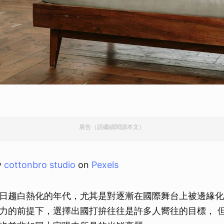
廣告（請繼續閱讀本文）
y
cottonbro studio
on
Pexels
日趨白熱化的年代，尤其是對逐漸在國際舞台上被邊緣化
力的前提下，選擇出國打拚往往是許多人嚮往的目標， 