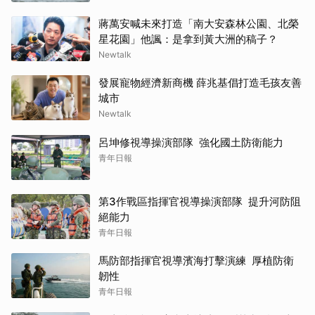
蔣萬安喊未來打造「南大安森林公園、北榮
星花園」他諷：是拿到黃大洲的稿子？
Newtalk
發展寵物經濟新商機 薛兆基倡打造毛孩友善
城市
Newtalk
呂坤修視導操演部隊 強化國土防衛能力
青年日報
第3作戰區指揮官視導操演部隊 提升河防阻
絕能力
青年日報
馬防部指揮官視導濱海打擊演練 厚植防衛
韌性
青年日報