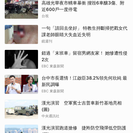
高雄光華夜市轎車暴衝 撞毀6車釀3傷、附
近600戶一度停電
台視
一句「請回去坐好」 特教生持斷掃把戳女代
課老師眼睛大失血近失明
鏡週刊
錯過「末班車」留宿男網友家！ 她慘遭性侵
2次
EBC 東森新聞
台中市長選情！江啟臣38.2%領先何欣純 最
新民調曝
EBC 東森新聞
漢光演習 空軍賓士吉普車新竹基地亮相
(圖)
中央通訊社
漢光演習跑道搶修 捷羚防空飛彈低空防護