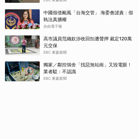
中國假借颱風「台海交管」 海委會譴責：假
執法真擴權
自由電子報
高市議員范織欽涉收回扣遭聲押 裁定120萬
元交保
EBC 東森新聞
獨家／鄰控鴿舍「找惡煞站崗」又毀電眼！
業者駁：不認識
EBC 東森新聞