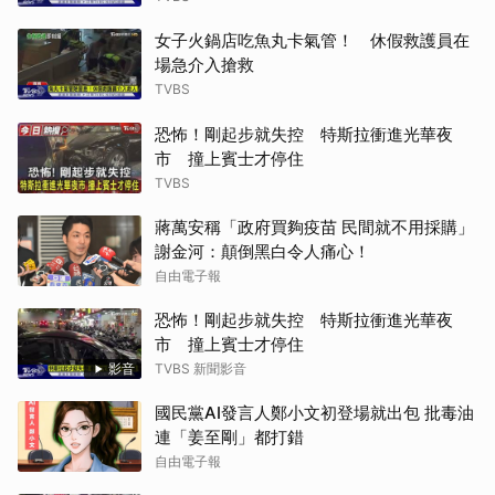
女子火鍋店吃魚丸卡氣管！ 休假救護員在
場急介入搶救
TVBS
恐怖！剛起步就失控 特斯拉衝進光華夜
市 撞上賓士才停住
TVBS
蔣萬安稱「政府買夠疫苗 民間就不用採購」
謝金河：顛倒黑白令人痛心！
自由電子報
恐怖！剛起步就失控 特斯拉衝進光華夜
市 撞上賓士才停住
影音
TVBS 新聞影音
國民黨AI發言人鄭小文初登場就出包 批毒油
連「姜至剛」都打錯
自由電子報