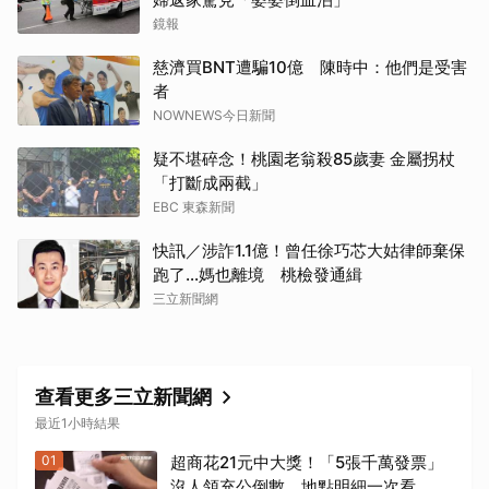
鏡報
慈濟買BNT遭騙10億 陳時中：他們是受害
取消
者
NOWNEWS今日新聞
疑不堪碎念！桃園老翁殺85歲妻 金屬拐杖
「打斷成兩截」
EBC 東森新聞
快訊／涉詐1.1億！曾任徐巧芯大姑律師棄保
跑了…媽也離境 桃檢發通緝
三立新聞網
查看更多三立新聞網
最近1小時結果
01
超商花21元中大獎！「5張千萬發票」
沒人領充公倒數 地點明細一次看