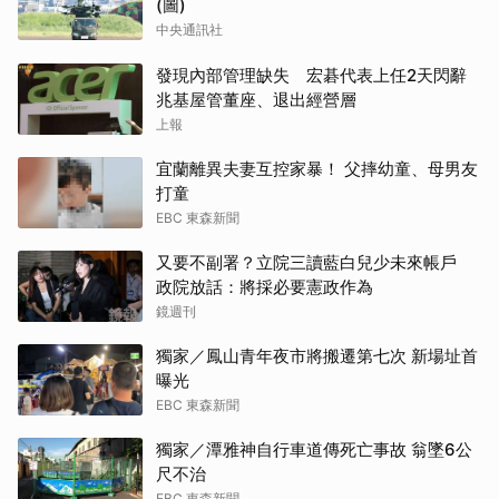
(圖)
中央通訊社
發現內部管理缺失 宏碁代表上任2天閃辭
兆基屋管董座、退出經營層
上報
宜蘭離異夫妻互控家暴！ 父摔幼童、母男友
打童
EBC 東森新聞
又要不副署？立院三讀藍白兒少未來帳戶
政院放話：將採必要憲政作為
鏡週刊
獨家／鳳山青年夜市將搬遷第七次 新場址首
曝光
EBC 東森新聞
獨家／潭雅神自行車道傳死亡事故 翁墜6公
尺不治
EBC 東森新聞