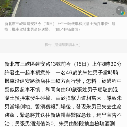
新北市三峽區建安路今（15日）上午一輛機車和混凝土預拌車發生碰
撞，機車駕駛朱男命危送醫。（圖／翻攝畫面）
廣告（請繼續閱讀本文）
新北市三峽區建安路13號前今（15日）上午8時39分
許發生一起車禍意外，一名46歲的朱姓男子當時騎
機車沿建安路新店往三峽方向行駛，怎料，於過程中
疑似因超車不慎，和同向由50歲張姓男子駕駛的混
凝土預拌車發生碰撞。由於撞擊力道相當大，導致朱
男當場倒地。警消獲報到場後，發現朱男已失去生命
跡象，緊急將其送往新店耕莘醫院急救，稍早宣告不
治；另張男酒測值為0、朱男由醫院抽血檢驗酒測