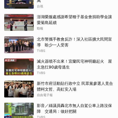
萬
台視
澎湖榮服處感謝希望種子基金會捐助學金讓
愛菊島延續
勁報
北市警攜手教會反詐！深入社區擴大民間宣
導 盼少一人受害
TVBS
滅火器噴不出來！宜蘭民宅神明廳起火 屋
主急扛90歲母逃生
TVBS
新竹市府活動貼行政中立 民眾黨參選人竟合
體柯文哲、高虹安入場
自由電子報
影音／綠議員轟北市無人自駕公車上路沒保
障 交通局：做好把關
TVBS