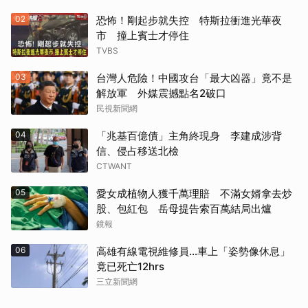
02
恐怖！剛起步就失控 特斯拉衝進光華夜
市 撞上賓士才停住
TVBS
03
台灣人危險！中國攻台「最大凶器」竟不是
解放軍 外媒震撼點名2破口
民視新聞網
04
「兆基百億債」主角終現身 李建成涉背
信、侵占移送北檢
CTWANT
05
愛女成植物人獲千萬理賠 不滿女婿拿去炒
股、包紅包 岳母提告索百萬結局出爐
鏡報
06
高雄有線電視維修員…車上「姿勢像休息」
竟已死亡12hrs
三立新聞網