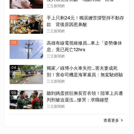
三立新聞網
02
手上只剩24元！獨居嬤苦撐堅持不動存
款 背後原因惹鼻酸
三立新聞網
03
高雄有線電視維修員…車上「姿勢像休
息」竟已死亡12hrs
三立新聞網
04
獨家／綠博小火車失控…害夫妻成死
別！害命司機是海軍雇員：無駕駛經驗
三立新聞網
05
聽到媽蛋抓狂揪長官衣領！陸軍上兵遭
判刑被迫退伍…慘哭：求職碰壁
三立新聞網
查看更多