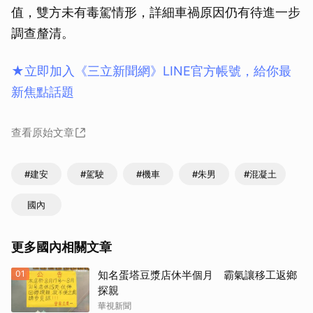
值，雙方未有毒駕情形，詳細車禍原因仍有待進一步
調查釐清。
★立即加入《三立新聞網》LINE官方帳號，給你最
新焦點話題
查看原始文章
#建安
#駕駛
#機車
#朱男
#混凝土
國內
更多國內相關文章
01
知名蛋塔豆漿店休半個月 霸氣讓移工返鄉
探親
華視新聞