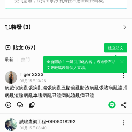
受到驚嚇，並指出事故的責任不應全歸於司機。
轉發 (3)
貼文 (57)
建立貼文
最新
熱門
全新體驗！一鍵引用此內容，透過發布貼
文來輕鬆表達個人立場。
Tiger 3333
06月15日10:26
病戲假病亂張病亂濃張病亂丑賭偷亂賭渣病亂張賭病亂濃張
病亂渣賭病亂車賭病亂丑渣病亂渣亂病丑渣
誠峻鷹架工程-0905018292
06月15日08:40