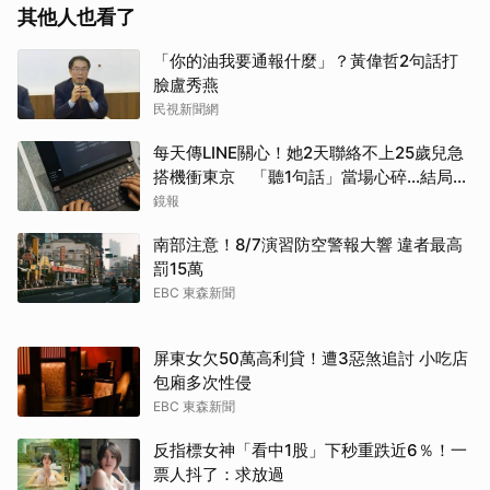
其他人也看了
「你的油我要通報什麼」？黃偉哲2句話打
臉盧秀燕
民視新聞網
每天傳LINE關心！她2天聯絡不上25歲兒急
搭機衝東京 「聽1句話」當場心碎...結局看
哭網
鏡報
南部注意！8/7演習防空警報大響 違者最高
罰15萬
EBC 東森新聞
屏東女欠50萬高利貸！遭3惡煞追討 小吃店
包廂多次性侵
EBC 東森新聞
反指標女神「看中1股」下秒重跌近6％！一
票人抖了：求放過