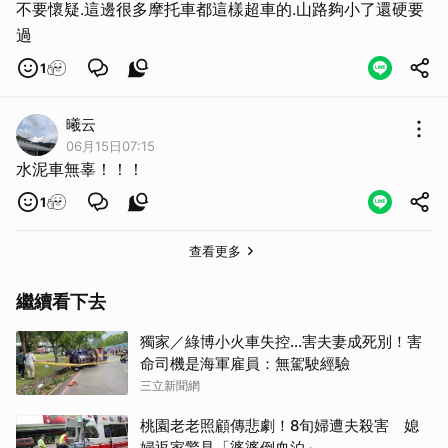
不要懷疑.這邊很多摩托車都這樣超車的.山路夠小了還硬要
過
1
曦云
06月15日07:15
水泥車無辜！！！
1
查看更多
繼續看下去
獨家／綠博小火車失控…害夫妻成死別！害
命司機是海軍雇員：無駕駛經驗
三立新聞網
桃園老老照顧傳悲劇！8旬婦遭夫殺害 媳
婦返家驚見「婆婆倒血泊」