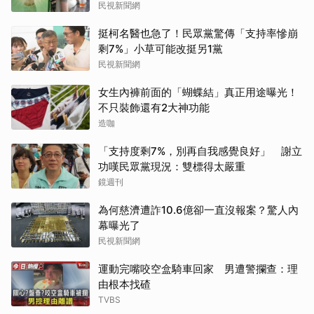
民視新聞網
挺柯名醫也急了！民眾黨驚傳「支持率慘崩
剩7%」小草可能改挺另1黨
民視新聞網
女生內褲前面的「蝴蝶結」真正用途曝光！
不只裝飾還有2大神功能
造咖
「支持度剩7%，別再自我感覺良好」 謝立
功嘆民眾黨現況：雙標得太嚴重
鏡週刊
為何慈濟遭詐10.6億卻一直沒報案？驚人內
幕曝光了
民視新聞網
運動完嘴咬空盒騎車回家 男遭警攔查：理
由根本找碴
TVBS