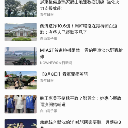
屏東後備旅瑪家鄉山地連教召訓練 強化火
力支援效能
青年日報
慈濟遭詐10.6億！周軒嘆沒在期待藍白道
歉：有些人已經聽不見了
自由電子報
M1A2T首進桃機阻敵 雲豹甲車淡水野戰搶
修
NOWNEWS今日新聞
【8月8日】看軍聞學英語
青年日報
酸王惠美不挺魏平政？鄭麗文：她專心縣政
還沒開始輔選
自由電子報
賴總統合體沈伯洋 喊話國家要順、月薪破3