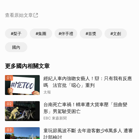
查看原始文章
#梨子
#集團
#伴手禮
#首獎
#文創
國內
更多國內相關文章
01
經紀人車內強吻女藝人！辯：只有我有反應
嗎 法官批「噁心」重判
太報
02
台南死亡車禍！轎車遭大貨車壓「扭曲變
形」男駕駛受困亡
EBC 東森新聞
03
童玩節風波不斷 去年遊客數少6萬多人 遭審
計部檢討