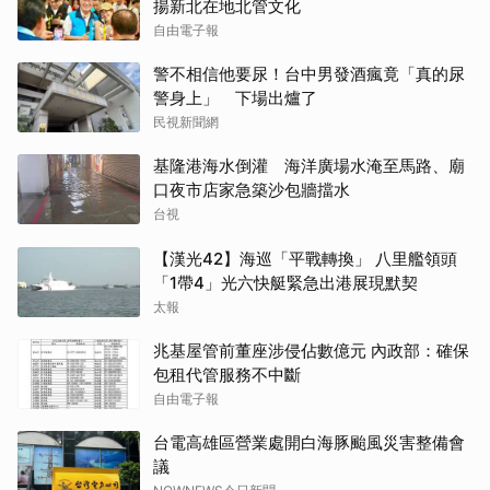
揚新北在地北管文化
自由電子報
警不相信他要尿！台中男發酒瘋竟「真的尿
警身上」 下場出爐了
民視新聞網
基隆港海水倒灌 海洋廣場水淹至馬路、廟
口夜市店家急築沙包牆擋水
台視
【漢光42】海巡「平戰轉換」 八里艦領頭
「1帶4」光六快艇緊急出港展現默契
太報
兆基屋管前董座涉侵佔數億元 內政部：確保
包租代管服務不中斷
自由電子報
台電高雄區營業處開白海豚颱風災害整備會
議