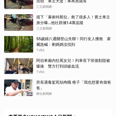
浩劫 車主大度：車再買就有
三立新聞網
擋下「暴衝特斯拉」救了很多人！賓士車主
身分曝…他社群擁1.4萬追蹤
三立新聞網
55歲婦八通關登山失聯！同行友人獲救 家
屬急喊：剩媽媽沒找到
TVBS
阿伯車廂內狂罵女兒！列車長下班後勸阻被
爆揍 雙方打到頭破血流
TVBS
所長遇毒駕死劫殉職 稚子「我也想要有個爸
爸」
聯合新聞網