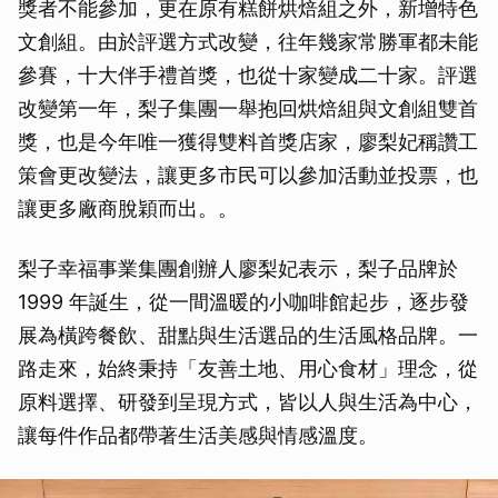
獎者不能參加，更在原有糕餅烘焙組之外，新增特色
文創組。由於評選方式改變，往年幾家常勝軍都未能
參賽，十大伴手禮首獎，也從十家變成二十家。評選
改變第一年，梨子集團一舉抱回烘焙組與文創組雙首
獎，也是今年唯一獲得雙料首獎店家，廖梨妃稱讚工
策會更改變法，讓更多市民可以參加活動並投票，也
讓更多廠商脫穎而出。。
梨子幸福事業集團創辦人廖梨妃表示，梨子品牌於
1999 年誕生，從一間溫暖的小咖啡館起步，逐步發
展為橫跨餐飲、甜點與生活選品的生活風格品牌。一
路走來，始終秉持「友善土地、用心食材」理念，從
原料選擇、研發到呈現方式，皆以人與生活為中心，
讓每件作品都帶著生活美感與情感溫度。