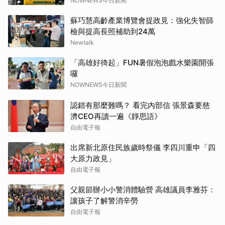
NOWNEWS今日新聞
蘇巧慧高齡產業博覽會提政見：強化失智篩
檢與提高長照補助到24萬
Newtalk
「高雄好徛起」FUN暑假泡泡戲水樂園開張
囉
NOWNEWS今日新聞
認錯有那麼難嗎？ 看完內部信 張景森要慈
濟CEO再讀一遍《靜思語》
自由電子報
出席新北原住民族歲時祭儀 李四川重申「四
大原力政見」
自由電子報
父親節辦小小警消體驗營 高雄議員李雅芬：
讓孩子了解警消辛勞
自由電子報