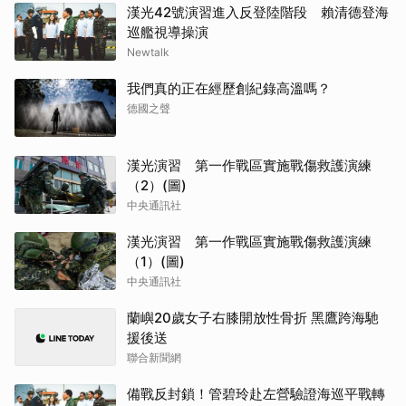
漢光42號演習進入反登陸階段 賴清德登海
巡艦視導操演
Newtalk
我們真的正在經歷創紀錄高溫嗎？
德國之聲
漢光演習 第一作戰區實施戰傷救護演練
（2）(圖)
中央通訊社
漢光演習 第一作戰區實施戰傷救護演練
（1）(圖)
中央通訊社
蘭嶼20歲女子右膝開放性骨折 黑鷹跨海馳
援後送
聯合新聞網
備戰反封鎖！管碧玲赴左營驗證海巡平戰轉