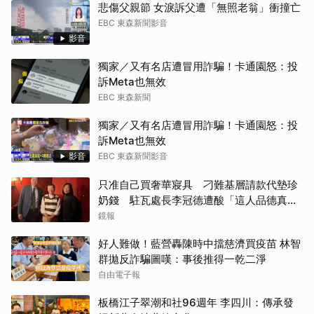
悲傷父親節 女淚訴父遭「無照老翁」衝撞亡
EBC 東森新聞影音
影音
獨家／又有名店遭冒用詐騙！卡通園怒：投
訴Meta也無效
EBC 東森新聞
獨家／又有名店遭冒用詐騙！卡通園怒：投
訴Meta也無效
影音
EBC 東森新聞影音
只准自己買奢華寢具 刁難基層請款代墊珍
奶錢 駐瓦處長李冠德遭酸「這人品德真的
冠軍」
鏡報
好人難做！藍營轟陳時中擋慈濟買疫苗 林智
群拋反詐騙圖嘆：事後推得一乾二淨
自由電子報
板橋江子翠潮和社96週年 李四川：傳承發