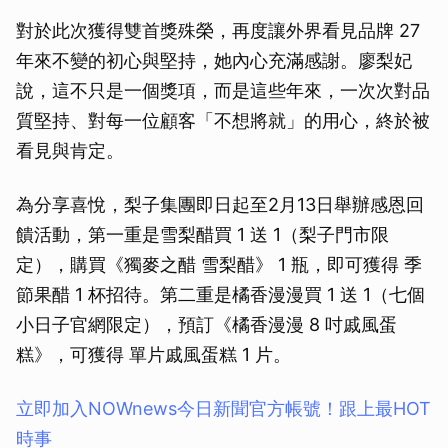
對於此次獲得雙首獎殊榮，再度讓外界看見品牌 27
年來不變的初心與堅持，她內心充滿感謝。廖梨妃
說，這不只是一個獎項，而是這些年來，一次次對品
質堅持、對每一位顧客「不想將就」的用心，終於被
看見與肯定。
為分享喜悅，梨子集團即日起至2月13日舉辦感恩回
饋活動，第一重是雪梨醋買 1 送 1（梨子門市限
定），購買《獨麥之醋 雪梨醋》 1 瓶，即可獲得 季
節果醋 1 杯招待。第二重是橘香漫漫買 1 送 1（七個
小日子官網限定），預訂《橘香漫漫 8 吋戚風蛋
糕》，可獲得 單片戚風蛋糕 1 片。
立即加入NOWnews今⽇新聞官⽅帳號！跟上最HOT
時事