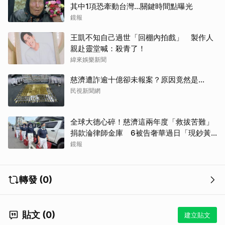
其中1項恐牽動台灣...關鍵時間點曝光
鏡報
王凱不知自己過世「回棚內拍戲」 製作人
親赴靈堂喊：殺青了！
緯來娛樂新聞
取消
慈濟遭詐逾十億卻未報案？原因竟然是...
民視新聞網
全球大德心碎！慈濟這兩年度「救拔苦難」
捐款淪律師金庫 6被告奢華過日「現鈔黃
金淹腳目」
鏡報
轉發 (0)
貼文 (0)
建立貼文