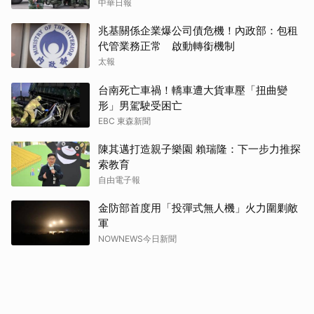
中華日報
兆基關係企業爆公司債危機！內政部：包租
代管業務正常 啟動轉銜機制
太報
台南死亡車禍！轎車遭大貨車壓「扭曲變
形」男駕駛受困亡
EBC 東森新聞
陳其邁打造親子樂園 賴瑞隆：下一步力推探
索教育
自由電子報
金防部首度用「投彈式無人機」火力圍剿敵
軍
NOWNEWS今日新聞