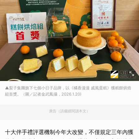
▲梨子集團旗下七個小日子品牌，以《橘香漫漫 戚風蛋糕》獲糕餅烘焙
組首獎。（圖／記者金武鳳攝，2026.1.20)
廣告（請繼續閱讀本文）
十大伴手禮評選機制今年大改變，不僅規定三年內獲