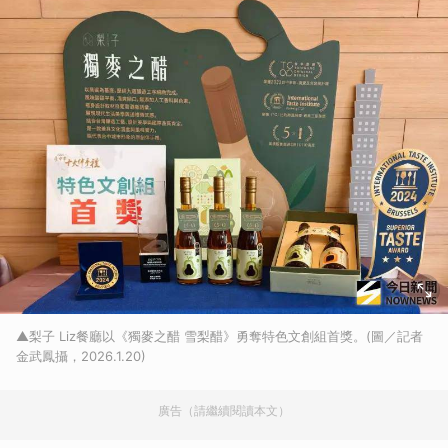
▲梨子 Liz餐廳以《獨麥之醋 雪梨醋》勇奪特色文創組首獎。(圖／記者
金武鳳攝，2026.1.20)
廣告（請繼續閱讀本文）