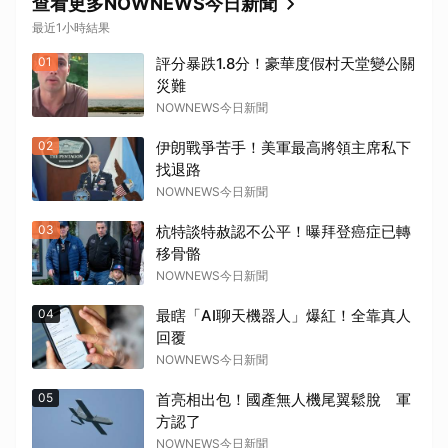
查看更多NOWNEWS今日新聞
最近1小時結果
01
評分暴跌1.8分！豪華度假村天堂變公關
災難
NOWNEWS今日新聞
02
伊朗戰爭苦手！美軍最高將領主席私下
找退路
NOWNEWS今日新聞
03
杭特談特赦認不公平！曝拜登癌症已轉
移骨骼
NOWNEWS今日新聞
04
最瞎「AI聊天機器人」爆紅！全靠真人
回覆
NOWNEWS今日新聞
05
首亮相出包！國產無人機尾翼鬆脫 軍
方認了
NOWNEWS今日新聞