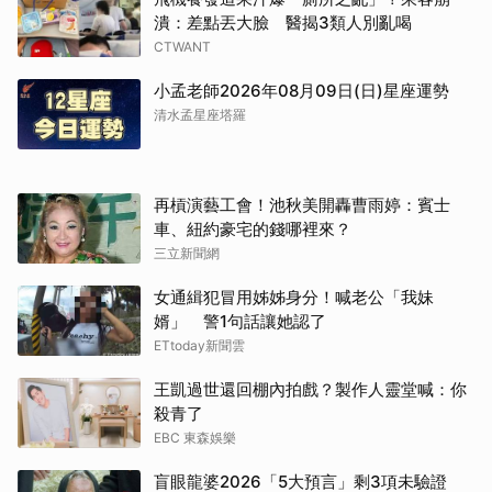
潰：差點丟大臉 醫揭3類人別亂喝
CTWANT
小孟老師2026年08月09日(日)星座運勢
清水孟星座塔羅
再槓演藝工會！池秋美開轟曹雨婷：賓士
車、紐約豪宅的錢哪裡來？
三立新聞網
女通緝犯冒用姊姊身分！喊老公「我妹
婿」 警1句話讓她認了
ETtoday新聞雲
王凱過世還回棚內拍戲？製作人靈堂喊：你
殺青了
EBC 東森娛樂
盲眼龍婆2026「5大預言」剩3項未驗證