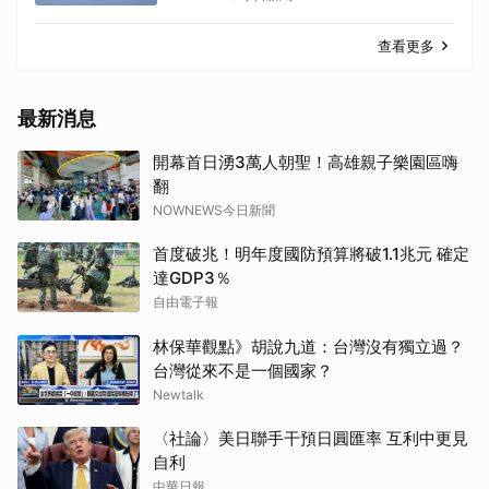
查看更多
最新消息
開幕首日湧3萬人朝聖！高雄親子樂園區嗨
翻
NOWNEWS今日新聞
首度破兆！明年度國防預算將破1.1兆元 確定
達GDP3％
自由電子報
林保華觀點》胡說九道：台灣沒有獨立過？
台灣從來不是一個國家？
Newtalk
〈社論〉美日聯手干預日圓匯率 互利中更見
自利
中華日報