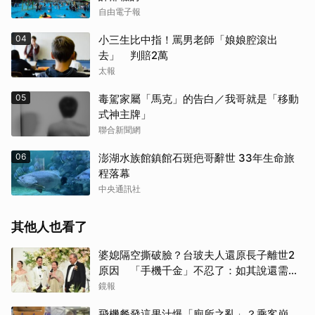
自由電子報
04
小三生比中指！罵男老師「娘娘腔滾出
去」 判賠2萬
太報
05
毒駕家屬「馬克」的告白／我哥就是「移動
式神主牌」
聯合新聞網
06
澎湖水族館鎮館石斑疤哥辭世 33年生命旅
程落幕
中央通訊社
其他人也看了
婆媳隔空撕破臉？台玻夫人還原長子離世2
原因 「手機千金」不忍了：如其說還需要
離開嗎？
鏡報
飛機餐發這果汁爆「廁所之亂」？乘客崩