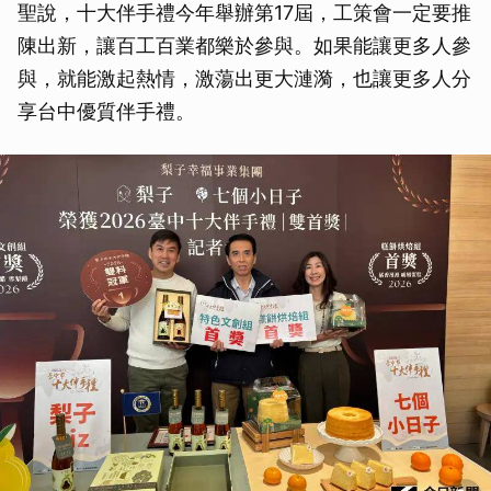
聖說，十大伴手禮今年舉辦第17屆，工策會一定要推
陳出新，讓百工百業都樂於參與。如果能讓更多人參
與，就能激起熱情，激蕩出更大漣漪，也讓更多人分
享台中優質伴手禮。