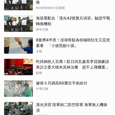
換
NOWNEWS今日新聞
海巡署配合「漢光42號實兵演習」驗證平戰
轉換機制
青年日報
8童擠4坪房！澎湖母疑為領補助狂生又惡意
棄養 「小孩照顧小孩」
太報
吃掉納稅人百萬！駐日內瓦處長李冠德豪請
來訪立委大啖米其林法餐 趕不上飛機重買
商務艙全民買單
鏡報
健保９月調高90重症手術給付
中華日報
漢光演習 陸軍劍二防空部署 海軍無人機操
演