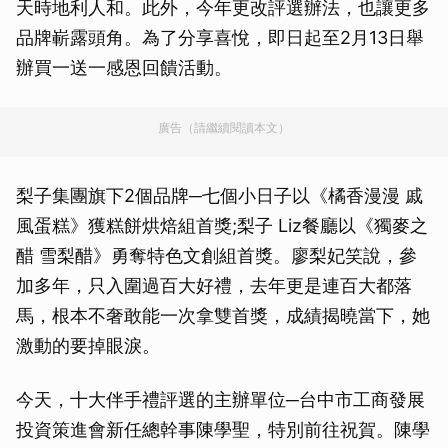
天時地利人和。此外，今年更改評選辦法，也讓更多
品牌嶄露頭角。為了分享喜悅，即日起至2月13日舉
辦買一送一感恩回饋活動。
廣告（請繼續閱讀本文）
梨子集團旗下2個品牌─七個小日子以《橘香漫漫 戚
風蛋糕》獲糕餅烘焙組首獎;梨子 Liz餐廳以《獨麥之
醋 雪梨醋》勇奪特色文創組首獎。廖梨妃笑說，參
加多年，只入圍過百大好禮，去年更是連百大都落
馬，根本不奢敢能一次拿雙首獎，成績揭曉當下，她
激動的要掉眼淚。
今天，十大伴手禮評選的主辦單位─台中市工商發展
投資策進會新任總幹事陳學聖，特別前往祝賀。陳學