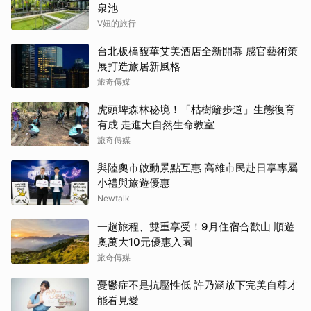
泉池
V妞的旅行
台北板橋馥華艾美酒店全新開幕 感官藝術策
展打造旅居新風格
旅奇傳媒
虎頭埤森林秘境！「枯樹籬步道」生態復育
有成 走進大自然生命教室
旅奇傳媒
與陸奧市啟動景點互惠 高雄市民赴日享專屬
小禮與旅遊優惠
Newtalk
一趟旅程、雙重享受！9月住宿合歡山 順遊
奧萬大10元優惠入園
旅奇傳媒
憂鬱症不是抗壓性低 許乃涵放下完美自尊才
能看見愛