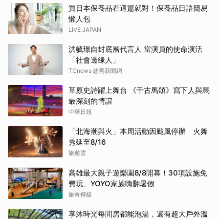
買日本保養品看這篇就對！保養品日語簡易
懶人包
LIVE JAPAN
洪毓璟自封底層代言人 當演員的使命演活
「社會邊緣人」
TCnews 慈善新聞網
草原史詩躍上舞台 《千古馬頌》寫下人與馬
最深刻的情誼
中華日報
「北海潮與火」本周活動因颱風停辦 火舞
秀延至8/16
旅遊雲
高雄最大親子遊樂園8/8開幕！30項設施免
費玩、YOYO家族嗨翻暑假
旅奇傳媒
享沐時光每間房都能泡湯，還有超大戶外溫