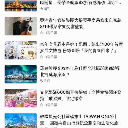
時開搶，長榮全航線83折有感降價…燃油稅
8/9調漲早買早省
今周刊
亞洲青年管弦樂團大提琴手李易修來自嘉義
8/16帶給家鄉交響盛宴
自由電子報
當年文具霸主是她！凱西．陳出道30年首度
參展文博會 粉絲直呼「我的青春回來了」
自由電子報
羅弗敦極光攻略：為什麼全球攝影師都追到
北挪威海岸線？
致旅程
文化幣滿600點直接解鎖！文博會快閃任務
搶「啾啾妹」限定徽章
自由電子報
韓國觀光公社重磅推出TAIWAN ONLY計
畫 團體與自由行雙軌企劃引領生活化旅遊