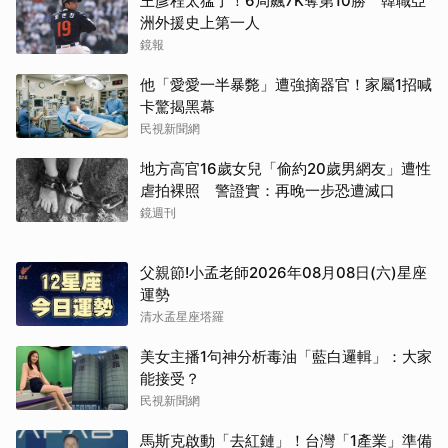
取消
王彥程太猛了！6局飆7K奪第10勝 韓職亞
洲外援史上第一人
鏡報
他「愛愛一半暴斃」遭強摘器官！家屬1招喊
卡驚揭黑幕
民視新聞網
地方高官16歲女兒「偷約20歲男網友」遭性
虐拍裸照 警證實：再晚一步恐遭滅口
鏡週刊
父親節!小孟老師2026年08月08日(六)星座
運勢
清水孟星座塔羅
美女主播1句神分析毒油「藍白邏輯」：大家
能接受？
民視新聞網
馬斯克啟動「去紅鏈」！台灣「1產業」準備