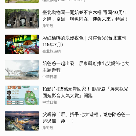
奢華
臺北動物園一開始並不在木柵 遷園40周年
之際，舉辧「與象同在、迎象未來」特展！
旅遊經
彩虹橋畔的浪漫夜色｜河岸食光(台北畫刊
115年7月)
臺北旅遊網
陪爸爸一起出發 屏東縣府推出父親節七大
主題遊程
中華日報
拍影片把5萬元帶回家！ 鵬管處「屏東觀光
圈短影音人氣大賞」開跑
中華日報
父親節「屏」招手 七大遊程，邀您陪爸爸一
起過節「趣」！
旅遊經