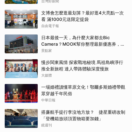
新風潮
台灣好新聞
文博會怎麼逛最划算？最好逛4大亮點一次
看 滿1000元送限定提袋
自由電子報
日本最後一天，為什麼大家都去Bic
Camera？MOOK幫你整理最新優惠券，行
前趕快存手機，結帳直接用，最高省10%
景點家
慢步閩東風情 探索戰地秘境 馬祖島嶼淨行
推全新旅程 達人帶路體驗深度慢旅
大媒體
一場婚禮讀懂草原文化！鄂爾多斯婚禮帶觀
眾穿越千年民俗
中華日報
搭廉航手提行李沒地方放？ 捷星重磅改制
「登機箱放頭頂置物箱要加錢」
鏡週刊