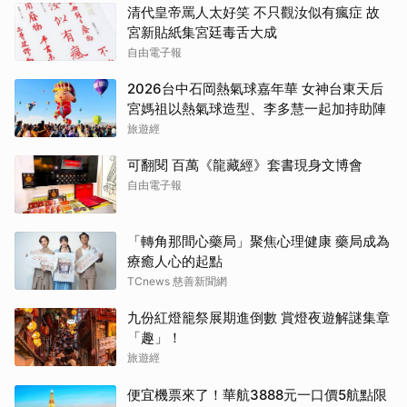
清代皇帝罵人太好笑 不只觀汝似有瘋症 故
宮新貼紙集宮廷毒舌大成
自由電子報
2026台中石岡熱氣球嘉年華 女神台東天后
宮媽祖以熱氣球造型、李多慧一起加持助陣
旅遊經
可翻閱 百萬《龍藏經》套書現身文博會
自由電子報
「轉角那間心藥局」聚焦心理健康 藥局成為
療癒人心的起點
TCnews 慈善新聞網
九份紅燈籠祭展期進倒數 賞燈夜遊解謎集章
「趣」！
旅遊經
便宜機票來了！華航3888元一口價5航點限