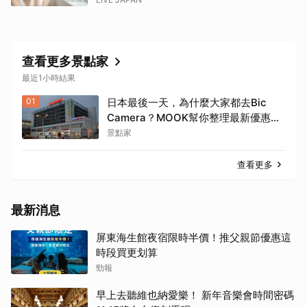
查看更多景點家
最近1小時結果
01
日本最後一天，為什麼大家都去Bic
Camera？MOOK幫你整理最新優惠
券，行前趕快存手機，結帳直接用，最
景點家
高省10%
查看更多
最新消息
屏東海生館夜宿限時半價！推父親節優惠這
時段買更划算
勁報
早上去聽維也納愛樂！ 新年音樂會時間密碼