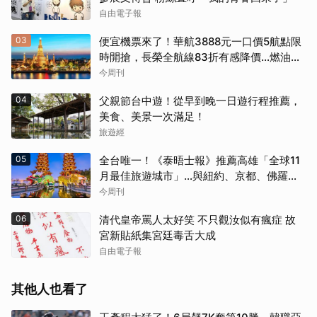
自由電子報
03
便宜機票來了！華航3888元一口價5航點限
時開搶，長榮全航線83折有感降價…燃油稅
8/9調漲早買早省
今周刊
04
父親節台中遊！從早到晚一日遊行程推薦，
美食、美景一次滿足！
旅遊經
05
全台唯一！《泰晤士報》推薦高雄「全球11
月最佳旅遊城市」…與紐約、京都、佛羅倫
斯共同入榜，理由曝光
今周刊
06
清代皇帝罵人太好笑 不只觀汝似有瘋症 故
宮新貼紙集宮廷毒舌大成
自由電子報
其他人也看了