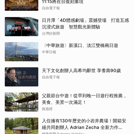
11:15將在台復刻重現
自由電子報
日月潭「4D體感劇場」震撼登場 打造五感
沉浸式旅遊 智慧觀光新體驗
台灣好新聞
〈中華旅遊〉新溪口、淡江雙橋兩日遊
中華日報
天下文化創辦人高希均辭世 享耆壽90歲
自由電子報
父親節台中遊！從早到晚一日遊行程推薦，
美食、美景一次滿足！
旅遊經
入住擁有130年歷史的小岩井農場！開箱安
縵共同創辦人 Adrian Zecha 全新力作
「AZUMA FARM KOIWAI」體驗最高級的
極致假期 Extreme Holiday