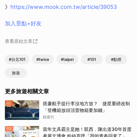
》
https://www.mook.com.tw/article/39053
加入景點+好友
查看原始文章
#台北101
#twice
#taipei
#101
#點燈
旅遊
更多旅遊相關文章
01
搭廉航手提行李沒地方放？ 捷星重磅改制
「登機箱放頭頂置物箱要加錢」
鏡週刊
02
當年文具霸主是她！凱西．陳出道30年首度
參展文博會 粉絲直呼「我的青春回來了」