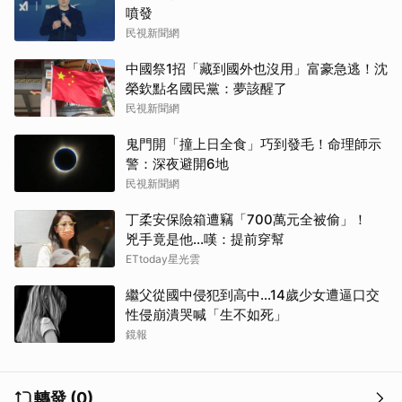
噴發
民視新聞網
中國祭1招「藏到國外也沒用」富豪急逃！沈
榮欽點名國民黨：夢該醒了
民視新聞網
鬼門開「撞上日全食」巧到發毛！命理師示
警：深夜避開6地
民視新聞網
丁柔安保險箱遭竊「700萬元全被偷」！
兇手竟是他...嘆：提前穿幫
ETtoday星光雲
繼父從國中侵犯到高中…14歲少女遭逼口交
性侵崩潰哭喊「生不如死」
鏡報
轉發 (0)