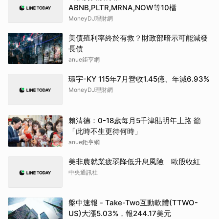
ABNB,PLTR,MRNA,NOW等10檔
MoneyDJ理財網
美債殖利率終於有救？財政部暗示可能減發
長債
anue鉅亨網
環宇-KY 115年7月營收1.45億、年減6.93%
MoneyDJ理財網
賴清德：0-18歲每月5千津貼明年上路 籲
「此時不生更待何時」
anue鉅亨網
美非農就業疲弱降低升息風險 歐股收紅
中央通訊社
盤中速報 - Take-Two互動軟體(TTWO-
US)大漲5.03%，報244.17美元