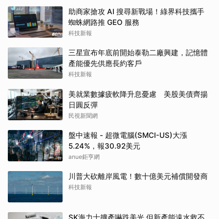
助商家搶攻 AI 搜尋新戰場！綠界科技攜手
蜘蛛網路推 GEO 服務
科技新報
三星宣布年底前開始泰勒二廠興建，記憶體
產能優先供應長約客戶
科技新報
美就業數據疲軟降升息憂慮 美股美債齊揚
日圓反彈
民視新聞網
盤中速報 - 超微電腦(SMCI-US)大漲
5.24%，報30.92美元
anue鉅亨網
川普大砍離岸風電！數十億美元補償開發商
科技新報
SK海力士擴產嚇跌美光 但新產能遠水救不