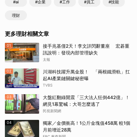
#ai
#企業
#工作
#員工
#技能
理財
更多理財相關文章
01
接手兆基僅2天！李文詳閃辭董座 宏碁重
訊說明：發現內部管理缺失
太報
02
川湖科技躍升萬金股！ 「兩根鐵滑軌」扛
起AI產業鏈關鍵秘密曝
TVBS
03
大盤紅翻綠開震「三大法人狂倒442億」！
網見1幕驚喊：大哥怎麼逃了
民視新聞網
04
獨家／金價衝高！1公斤金塊值458萬 較1個
月前增近28萬
EBC 東森新聞