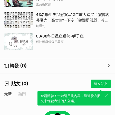
壹蘋新聞網
43名學生失蹤懸案...12年重大進展！震撼內
幕曝光 高官當年下令「銷毀監視器」今遭
逮
鏡週刊
08/08每日星座運勢-獅子座
科技紫微網每日星座
轉發 (0)
貼文 (0)
建立貼文
最新
熱門
全新體驗！一鍵引用此內容，透過發布貼
文來輕鬆表達個人立場。