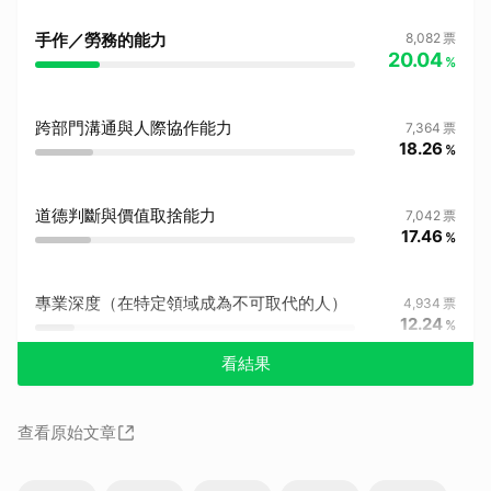
手作／勞務的能力
8,082
票
20.04
%
跨部門溝通與人際協作能力
7,364
票
18.26
%
道德判斷與價值取捨能力
7,042
票
17.46
%
專業深度（在特定領域成為不可取代的人）
4,934
票
12.24
%
看結果
查看原始文章