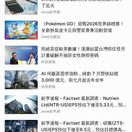
了近火
anue鉅亨網
《Pokémon GO》迎戰2026世界錦標賽！
全新扮裝皮卡丘與豐富賽事活動登場
Zeek玩家誌
拒絕盲從歐美數據！漢康結盟台灣癌症登月
計畫破解不抽菸女性肺癌密碼
科技新報
AI 伺服器需求強勁，緯創 7 月營收站穩
3,000 億元、前七月超去年全年
科技新報
鉅亨速報 - Factset 最新調查：Nutrien
Ltd(NTR-US)EPS預估下修至5.33元，預估
目標價為80.00元
anue鉅亨網
鉅亨速報 - Factset 最新調查：碩騰(ZTS-
US)EPS預估下修至6.5元，預估目標價為