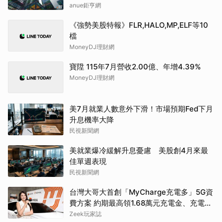
anue鉅亨網
《強勢美股特報》FLR,HALO,MP,ELF等10
檔
MoneyDJ理財網
寶陞 115年7月營收2.00億、年增4.39%
MoneyDJ理財網
美7月就業人數意外下滑！市場預期Fed下月
升息機率大降
民視新聞網
美就業爆冷緩解升息憂慮 美股創4月來最
佳單週表現
民視新聞網
台灣大哥大首創「MyCharge充電多」5G資
費方案 約期最高領1.68萬元充電金、充電最
高89折
Zeek玩家誌