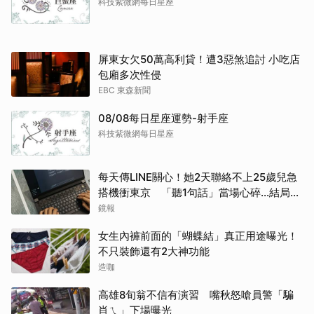
科技紫微網每日星座
屏東女欠50萬高利貸！遭3惡煞追討 小吃店
包廂多次性侵
EBC 東森新聞
08/08每日星座運勢-射手座
科技紫微網每日星座
每天傳LINE關心！她2天聯絡不上25歲兒急
搭機衝東京 「聽1句話」當場心碎...結局看
哭網
鏡報
女生內褲前面的「蝴蝶結」真正用途曝光！
取消
不只裝飾還有2大神功能
造咖
高雄8旬翁不信有演習 嘴秋怒嗆員警「騙
肖ㄟ」下場曝光