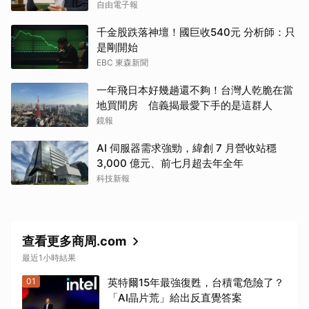
自由電子報
千金股跌落神壇！國巨收540元 分析師：只
是剛開始
EBC 東森新聞
一年飛日本好幾趟還不夠！台灣人乾脆在當
地買間房 信義揭最愛下手的是這群人
鏡報
AI 伺服器需求強勁，緯創 7 月營收站穩
3,000 億元、前七月超去年全年
科技新報
查看更多商周.com
最近1小時結果
01
英特爾15年最強復甦，台積電危險了？
「AI晶片荒」給出反直覺答案