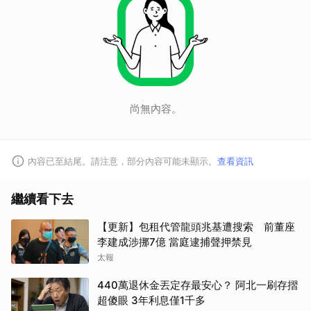
尚無內容。
內容已至結尾。請注意，部分內容可能未顯示。
查看資訊
繼續看下去
【更新】包租代管龍頭兆基遭搜索 前董座
李建成涉挪7億 當庭逮捕聲押禁見
太報
440萬退休金丟定存最安心？ 阿北一刷存摺
超傻眼 3年利息僅1千多