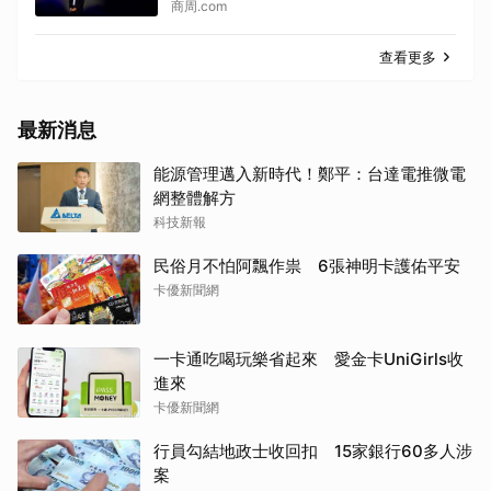
商周.com
查看更多
最新消息
能源管理邁入新時代！鄭平：台達電推微電
網整體解方
科技新報
民俗月不怕阿飄作祟 6張神明卡護佑平安
卡優新聞網
一卡通吃喝玩樂省起來 愛金卡UniGirls收
進來
卡優新聞網
行員勾結地政士收回扣 15家銀行60多人涉
案