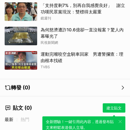
「支持度剩7%，別再自我感覺良好」 謝立
功嘆民眾黨現況：雙標得太嚴重
鏡週刊
為何慈濟遭詐10.6億卻一直沒報案？驚人內
幕曝光了
民視新聞網
運動完嘴咬空盒騎車回家 男遭警攔查：理
由根本找碴
TVBS
轉發 (0)
貼文 (0)
建立貼文
最新
熱門
全新體驗！一鍵引用此內容，透過發布貼
文來輕鬆表達個人立場。