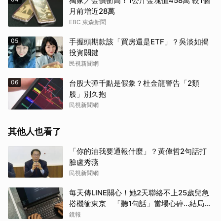
獨家／金價衝高！1公斤金塊值458萬 較1個
月前增近28萬
EBC 東森新聞
05
手握頭期款該「買房還是ETF」？吳淡如揭
投資關鍵
民視新聞網
06
台股大彈千點是假象？杜金龍警告「2類
股」別久抱
民視新聞網
其他人也看了
「你的油我要通報什麼」？黃偉哲2句話打
臉盧秀燕
民視新聞網
每天傳LINE關心！她2天聯絡不上25歲兒急
搭機衝東京 「聽1句話」當場心碎...結局看
哭網
鏡報