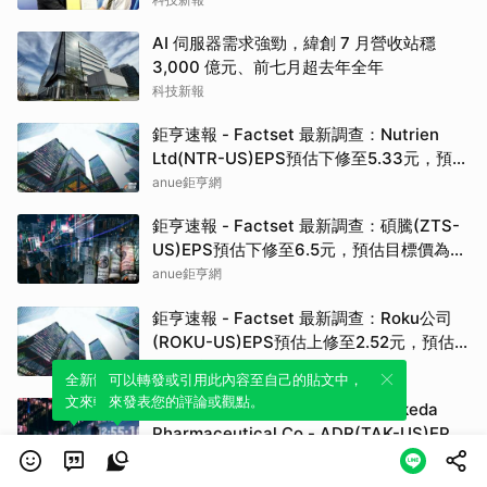
AI 伺服器需求強勁，緯創 7 月營收站穩
3,000 億元、前七月超去年全年
科技新報
鉅亨速報 - Factset 最新調查：Nutrien
Ltd(NTR-US)EPS預估下修至5.33元，預估
目標價為80.00元
anue鉅亨網
鉅亨速報 - Factset 最新調查：碩騰(ZTS-
US)EPS預估下修至6.5元，預估目標價為
90.00元
anue鉅亨網
鉅亨速報 - Factset 最新調查：Roku公司
(ROKU-US)EPS預估上修至2.52元，預估
目標價為160.00元
anue鉅亨網
全新體驗！一鍵引用此內容，透過發布貼
可以轉發或引用此內容至自己的貼文中，
文來輕鬆表達個人立場。
來發表您的評論或觀點。
鉅亨速報 - Factset 最新調查：Takeda
Pharmaceutical Co - ADR(TAK-US)EPS
預估上修至0.37元，預估目標價為19.82元
anue鉅亨網