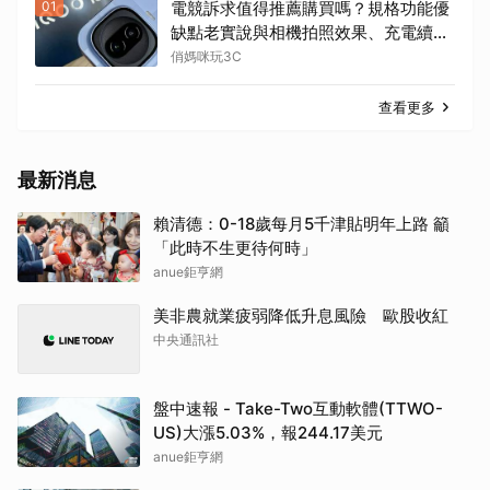
01
電競訴求值得推薦購買嗎？規格功能優
缺點老實說與相機拍照效果、充電續航
效能表現評測，iQOO 15R 開箱實測心
俏媽咪玩3C
得分享！
查看更多
最新消息
賴清德：0-18歲每月5千津貼明年上路 籲
「此時不生更待何時」
anue鉅亨網
美非農就業疲弱降低升息風險 歐股收紅
中央通訊社
盤中速報 - Take-Two互動軟體(TTWO-
US)大漲5.03%，報244.17美元
anue鉅亨網