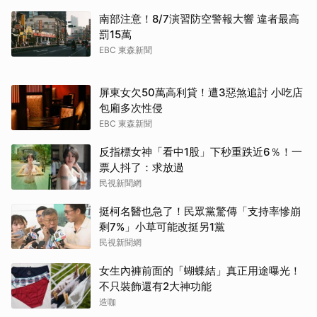
南部注意！8/7演習防空警報大響 違者最高
罰15萬
EBC 東森新聞
屏東女欠50萬高利貸！遭3惡煞追討 小吃店
包廂多次性侵
EBC 東森新聞
反指標女神「看中1股」下秒重跌近6％！一
票人抖了：求放過
民視新聞網
挺柯名醫也急了！民眾黨驚傳「支持率慘崩
剩7%」小草可能改挺另1黨
民視新聞網
女生內褲前面的「蝴蝶結」真正用途曝光！
不只裝飾還有2大神功能
造咖