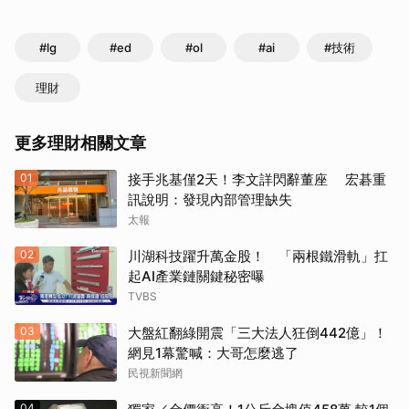
#lg
#ed
#ol
#ai
#技術
理財
更多理財相關文章
01
接手兆基僅2天！李文詳閃辭董座 宏碁重
訊說明：發現內部管理缺失
太報
02
川湖科技躍升萬金股！ 「兩根鐵滑軌」扛
起AI產業鏈關鍵秘密曝
TVBS
03
大盤紅翻綠開震「三大法人狂倒442億」！
網見1幕驚喊：大哥怎麼逃了
民視新聞網
04