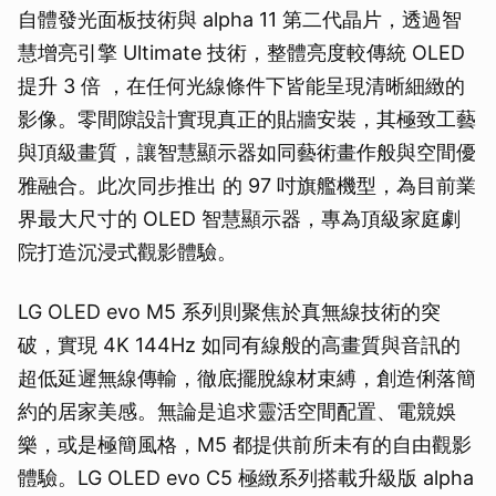
自體發光面板技術與 alpha 11 第二代晶片，透過智
慧增亮引擎 Ultimate 技術，整體亮度較傳統 OLED
提升 3 倍 ，在任何光線條件下皆能呈現清晰細緻的
影像。零間隙設計實現真正的貼牆安裝，其極致工藝
與頂級畫質，讓智慧顯示器如同藝術畫作般與空間優
雅融合。此次同步推出 的 97 吋旗艦機型，為目前業
界最大尺寸的 OLED 智慧顯示器，專為頂級家庭劇
院打造沉浸式觀影體驗。
LG OLED evo M5 系列則聚焦於真無線技術的突
破，實現 4K 144Hz 如同有線般的高畫質與音訊的
超低延遲無線傳輸，徹底擺脫線材束縛，創造俐落簡
約的居家美感。無論是追求靈活空間配置、電競娛
樂，或是極簡風格，M5 都提供前所未有的自由觀影
體驗。LG OLED evo C5 極緻系列搭載升級版 alpha