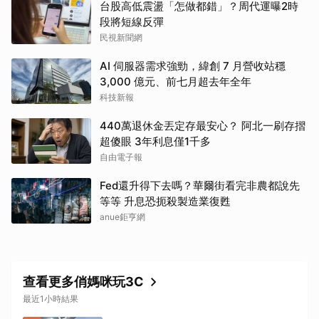
台股高低震盪「怎做都錯」？周代運曝2時
段將短線反彈
民視新聞網
AI 伺服器需求強勁，緯創 7 月營收站穩
3,000 億元、前七月超去年全年
科技新報
440萬退休金丟定存最安心？ 阿北一刷存摺
超傻眼 3年利息僅1千多
自由電子報
Fed還升得下去嗎？華爾街看完非農都說先
等等 升息恐扼殺製造業復甦
anue鉅亨網
查看更多俏媽咪玩3C
最近1小時結果