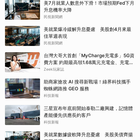
美7月就業人數意外下滑！市場預期Fed下月
升息機率大降
民視新聞網
美就業爆冷緩解升息憂慮 美股創4月來最
佳單週表現
民視新聞網
台灣大哥大首創「MyCharge充電多」5G資
費方案 約期最高領1.68萬元充電金、充電最
高89折
Zeek玩家誌
助商家搶攻 AI 搜尋新戰場！綠界科技攜手
蜘蛛網路推 GEO 服務
科技新報
三星宣布年底前開始泰勒二廠興建，記憶體
產能優先供應長約客戶
科技新報
美就業數據疲軟降升息憂慮 美股美債齊揚