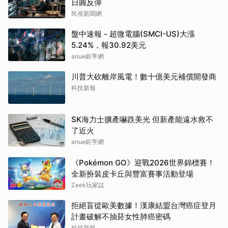
日圓反彈
民視新聞網
盤中速報 - 超微電腦(SMCI-US)大漲
5.24%，報30.92美元
anue鉅亨網
川普大砍離岸風電！數十億美元補償開發商
科技新報
SK海力士擴產嚇跌美光 但新產能遠水救不
了近火
anue鉅亨網
《Pokémon GO》迎戰2026世界錦標賽！
全新扮裝皮卡丘與豐富賽事活動登場
Zeek玩家誌
拒絕盲從歐美數據！漢康結盟台灣癌症登月
計畫破解不抽菸女性肺癌密碼
科技新報