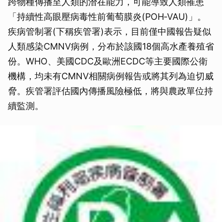
跨物種傳播至人類的潛在能力，可能導致人類罹患
「持續性高眼壓病毒性前葡萄膜炎(POH‑VAU)」。
疾病管制署(下稱疾管署)表示，目前僅中國報告疑似
人類感染CMNV病例，分布於該國18個高水產養殖省
份。WHO、美國CDC及歐洲ECDC等主要國際公衛
機構，均未有CMNV相關病例報告或將其列為迫切威
脅。疾管署評估國內傳播風險極低，將與農政單位持
續監測。