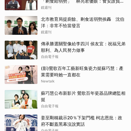
「剩食給弱勢」 林亮君傻眼：食安誰負
責？
鏡週刊
北市教育局提廚餘、剩食送弱勢挨轟 沈伯
洋：非常不恰當發言
鏡週刊
傳承勝選關聖像給李四川 侯友宜：祝福兄弟
順利、為人民努力做事
自由電子報
(影)鶯歌百年工藝新旺集瓷力挺蘇巧慧：產
業需要時她一直都在
Newtalk
蘇巧慧公布新影片 鶯歌百年瓷器品牌總監相
挺
自由電子報
姜至剛稱裁示20％下架門檻 柯志恩批：政
府不斷蓋黑幕沒說實話
自由電子報