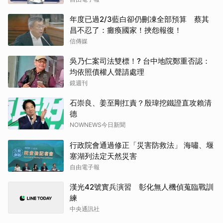
年度已過2/3藍白卻仍刪凍全部預算 蔡其
昌不忍了：癱瘓國家！挾怨報復！
信傳媒
吳乃仁案司法雙標！? 台中地院鄭重否認：
均依照債權人聲請處理
鏡週刊
石崇良、姜至剛扛責？殷瑋挖鐵證直攻賴清
德
NOWNEWS今日新聞
行政院會通過修正「災害防救法」 海嘯、堰
塞湖列法定天然災害
自由電子報
漢光42號實兵演習 彰化無人機偵蒐臨戰訓
練
中央通訊社