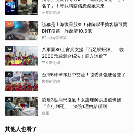
名了」！乾妹稱賠償恐毀她未來
三立新聞網
03
謊稱是上海復星股東！律師聯手掮客騙可買
BNT疫苗 詐慈濟10.6億
ETtoday新聞雲
04
八軍團80士官兵支援「百足蜈蚣陣」⋯收
2000元感謝金觸法！廟方道歉了
三立新聞網
05
台灣6棒球隊赴中交流！陸委會強硬發聲了
民視新聞網
06
凌晨3點病患沒氣！女護理師跳過值班醫
「自行判死」 法院1理由給緩刑
鏡報
其他人也看了