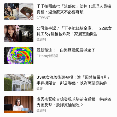
千千拍照總把「這部位」塗掉！護理人員揭
真相：避免惹來不必要麻煩
CTWANT
公司董事認了「下令把錢放金庫」 22歲女
員工5分鐘後被炸死！家屬悲慟擬告
鏡週刊
最新預測！ 白海豚颱風要減速了
ETtoday新聞雲
33歲女流落街頭被拐！遭「囚禁輪暴4月」
半裸掛陽台 鄰居嚇傻：以為萬聖節裝飾...
主謀竟與妻小同住
鏡報
盧秀燕緊咬台糖發現苯駢芘沒通報 林靜儀
秀圖反擊：脫膠原油能吃？
鏡週刊