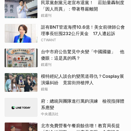
民眾黨創黨元老宣布退黨！ 莊貽量轟制度
「因人而異」：帶著尊嚴離開
鏡週刊
誆有BNT管道海撈10.6億！美女前律師公會
理事長狂囤232公斤黃金 17人遭起訴
CTWANT
台中市府公告驚見中央變「中國國徽」 他
傻眼：這是真的嗎？
鏡週刊
模特經紀人談合約變黑道尋仇？Cosplay展
演爆糾紛 竟當街持槍押人
鏡報
府：總統與團隊進行萬鈞演練 檢視指揮體
系應變
中央通訊社
北市免費營養午餐廚餘倍增！教育局長提