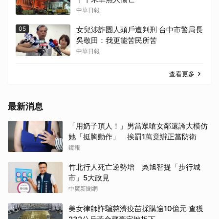
中華日報
05
女兒涉詐團人頭戶遭判刑 台中市警局長
吳敬田：我更能苦民所苦
中華日報
查看更多
最新消息
「用奶子頂人！」男當眾嗆女鄰還誇大模仿
她「挺胸動作」 挨罰1萬竟辯正當防衛
鏡報
竹北行人死亡逆勢增 吳旭智提「步行城
市」5大政見
中廣新聞網
美女律師詐騙慈濟疫苗採購逾10億元 查獲