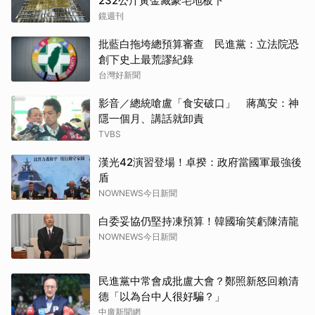
232公斤黃金藏豪宅地板下
鏡週刊
批藍白拖垮總預算審查 民進黨：立法院恐
創下史上最荒謬紀錄
台灣好新聞
影音／總統嗆盧「食安破口」 蔣萬安：神
隱一個月、講話就卸責
TVBS
漢光42演習登場！卓揆：政府當國軍最強後
盾
NOWNEWS今日新聞
白委妥協仍堅持凍預算！韓國瑜笑虧陳清龍
NOWNEWS今日新聞
民進黨中常會成批盧大會？鄭照新怒回賴清
德「以為台中人很好騙？」
中廣新聞網