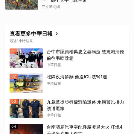
里 癱坐太平竹林生還
三立新聞網
查看更多中華日報
最近1小時結果
01
台中市議員楊典忠之妻病逝 總統賴清德
前往弔唁致意
中華日報
02
吃隔夜海鮮麵 他送ICU洗腎1週
中華日報
03
九歲童徒步尋爺爺險迷路 永康警民接力
護送返家
中華日報
04
台南關廟汽車零配件廠凌晨大火 狂燒4
千平米幸無人傷亡