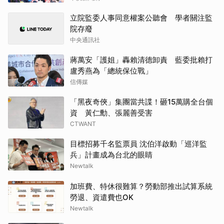
立院監委人事同意權案公聽會 學者關注監
院存廢
中央通訊社
蔣萬安「護姐」轟賴清德卸責 藍委批賴打
盧秀燕為「總統保位戰」
信傳媒
「黑夜奇俠」集團當共諜！砸15萬購全台個
資 黃仁勳、張麗善受害
CTWANT
目標招募千名監票員 沈伯洋啟動「巡洋監
兵」計畫成為台北的眼睛
Newtalk
加班費、特休很難算？勞動部推出試算系統
勞退、資遣費也OK
Newtalk