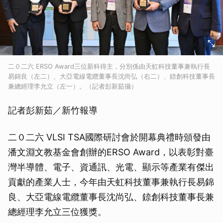
二０二六 ERSO Award三位新科得主，分別係由天虹科技董事兼執行長
易錦良（左二）、大亞電線電纜董事長沈尚弘（右二）、錼創科技董事長
兼總經理李允立（左一）。（記者彭新茹攝）
記者彭新茹／新竹報導
二０二六 VLSI TSA國際研討會於開幕典禮時頒發由
潘文淵文教基金會創辦的ERSO Award，以表彰對臺
灣半導體、電子、資通訊、光電、顯示等產業有傑出
貢獻的產業人士，今年由天虹科技董事兼執行長易錦
良、大亞電線電纜董事長沈尚弘、錼創科技董事長兼
總經理李允立三位獲獎。