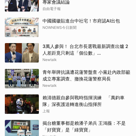
專家會議結論
自由電子報
中國國徽貼進台中社宅！市府認AI出包
NOWNEWS今日新聞
3萬人參與！ 台北市長選戰最新調查出爐 2
人差距竟只剩這「個位數」...
Newtalk
青年舉牌抗議遭花蓮警盤查 小黨赴內政部籲
成立專案調查、撤換花蓮警察局長
Newtalk
賴清德親自參與戰時指揮演練 「萬鈞車
隊」深夜護送轉進衡山指揮所
上報
揭台糖董事都是賴潘子弟兵 王鴻薇：不是
「好寶寶」是「綠寶寶」