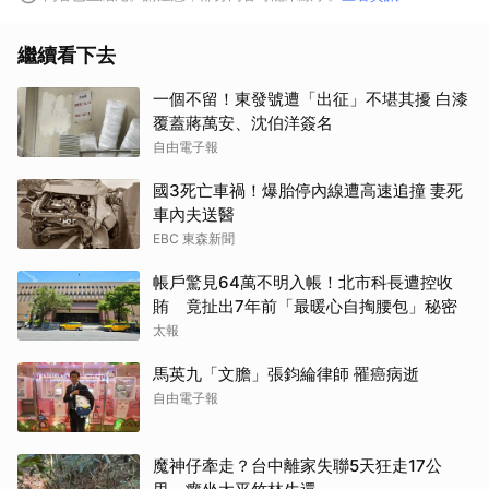
繼續看下去
一個不留！東發號遭「出征」不堪其擾 白漆
覆蓋蔣萬安、沈伯洋簽名
自由電子報
國3死亡車禍！爆胎停內線遭高速追撞 妻死
車內夫送醫
EBC 東森新聞
帳戶驚見64萬不明入帳！北市科長遭控收
賄 竟扯出7年前「最暖心自掏腰包」秘密
太報
馬英九「文膽」張鈞綸律師 罹癌病逝
自由電子報
取消
魔神仔牽走？台中離家失聯5天狂走17公