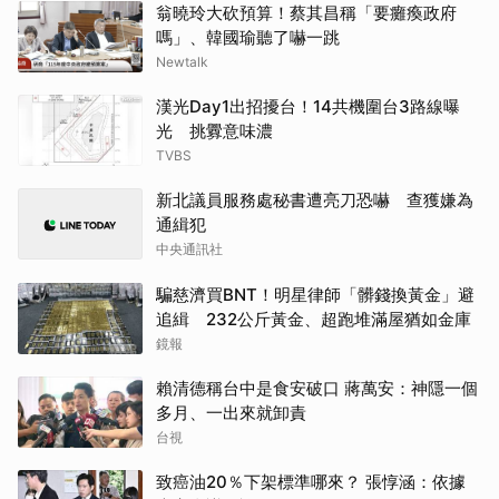
翁曉玲大砍預算！蔡其昌稱「要癱瘓政府
嗎」、韓國瑜聽了嚇一跳
Newtalk
漢光Day1出招擾台！14共機圍台3路線曝
光 挑釁意味濃
TVBS
新北議員服務處秘書遭亮刀恐嚇 查獲嫌為
通緝犯
中央通訊社
騙慈濟買BNT！明星律師「髒錢換黃金」避
追緝 232公斤黃金、超跑堆滿屋猶如金庫
鏡報
賴清德稱台中是食安破口 蔣萬安：神隱一個
多月、一出來就卸責
台視
致癌油20％下架標準哪來？ 張惇涵：依據