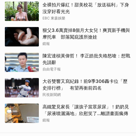
全裸拍片爆紅！甜美校花「放送福利」下身
沒穿好看光光
EBC 東森娛樂
狠父3.6萬賣掉8個月大女兒！爽買新手機與
摩托車 部落闖庇護所搶娃
鏡報
陳宏達槓黃偉哲！ 李正皓批失格怒嗆：想戰
先請辭
自由電子報
大谷雙響又寫紀錄！前9季306轟卡位「歷
史排行榜」 有望再衝前四名
民視新聞網
高鐵驚見家長「讓孩子當眾尿尿」！奶奶見
「尿液噴灑滿地」欣慰笑了…離譜畫面瘋傳
鏡報