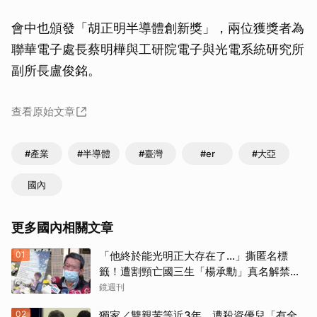
會中也頒發「胡正明半導體創新獎」，兩位獲獎者為
聯華電子處長蔡明樺與工研院電子與光電系統研究所
副所長盧俊銘。
查看原始文章
#產業
#半導體
#臺灣
#er
#大亞
國內
更多國內相關文章
01
「他終於能光明正大存在了...」撕匿名標
籤！遭割頸亡國三生「楊承勳」真名解禁
乾妹法庭抗辯引眾怒
鏡週刊
02
獨家／雙親苦等近3年 遭殺資優兒「有全