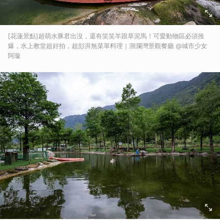
[花蓮景點]超萌水豚君出沒，還有笑笑羊跟草泥馬！可愛動物區必須推
爆，水上教堂超好拍，超彭湃無菜單料理｜洄瀾灣景觀餐廳 @城市少女
阿璇