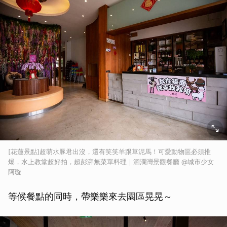
[花蓮景點]超萌水豚君出沒，還有笑笑羊跟草泥馬！可愛動物區必須推
爆，水上教堂超好拍，超彭湃無菜單料理｜洄瀾灣景觀餐廳 @城市少女
阿璇
等候餐點的同時，帶樂樂來去園區晃晃～