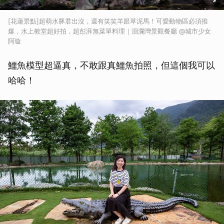
[花蓮景點]超萌水豚君出沒，還有笑笑羊跟草泥馬！可愛動物區必須推
爆，水上教堂超好拍，超彭湃無菜單料理｜洄瀾灣景觀餐廳 @城市少女
阿璇
鱷魚模型超逼真，不敢跟真鱷魚拍照，但這個我可以
哈哈！