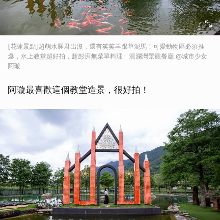
取消
[花蓮景點]超萌水豚君出沒，還有笑笑羊跟草泥馬！可愛動物區必須推
爆，水上教堂超好拍，超彭湃無菜單料理｜洄瀾灣景觀餐廳 @城市少女
阿璇
阿璇最喜歡這個教堂造景，很好拍！