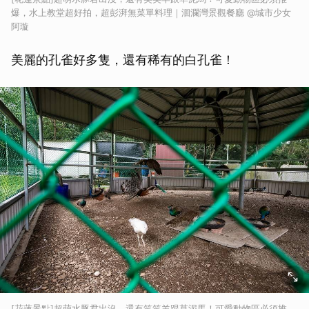
爆，水上教堂超好拍，超彭湃無菜單料理｜洄瀾灣景觀餐廳 @城市少女
阿璇
美麗的孔雀好多隻，還有稀有的白孔雀！
[花蓮景點]超萌水豚君出沒，還有笑笑羊跟草泥馬！可愛動物區必須推