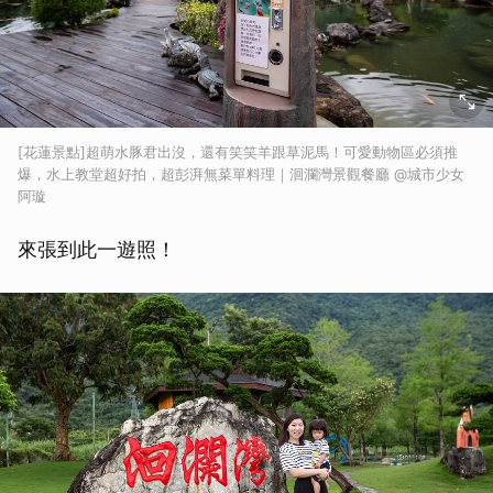
[花蓮景點]超萌水豚君出沒，還有笑笑羊跟草泥馬！可愛動物區必須推
爆，水上教堂超好拍，超彭湃無菜單料理｜洄瀾灣景觀餐廳 @城市少女
阿璇
來張到此一遊照！