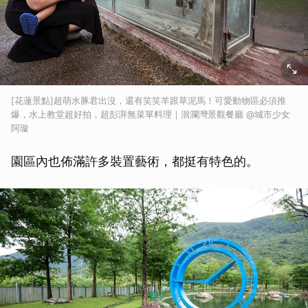
[花蓮景點]超萌水豚君出沒，還有笑笑羊跟草泥馬！可愛動物區必須推
爆，水上教堂超好拍，超彭湃無菜單料理｜洄瀾灣景觀餐廳 @城市少女
阿璇
園區內也佈滿許多裝置藝術，都挺有特色的。