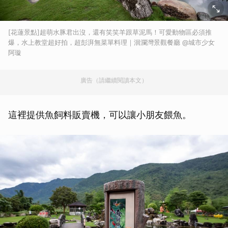
[花蓮景點]超萌水豚君出沒，還有笑笑羊跟草泥馬！可愛動物區必須推
爆，水上教堂超好拍，超彭湃無菜單料理｜洄瀾灣景觀餐廳 @城市少女
阿璇
廣告（請繼續閱讀本文）
這裡提供魚飼料販賣機，可以讓小朋友餵魚。