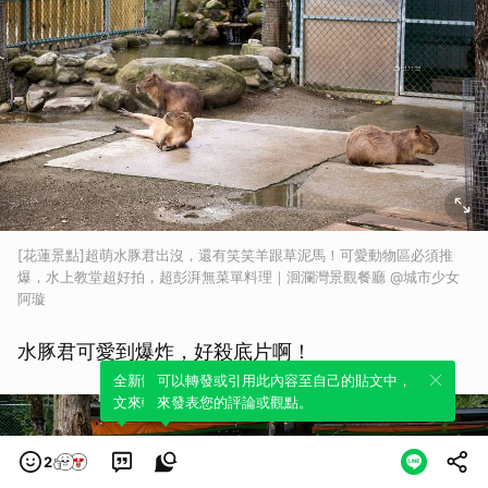
[花蓮景點]超萌水豚君出沒，還有笑笑羊跟草泥馬！可愛動物區必須推
爆，水上教堂超好拍，超彭湃無菜單料理｜洄瀾灣景觀餐廳 @城市少女
阿璇
水豚君可愛到爆炸，好殺底片啊！
全新體驗！一鍵引用此內容，透過發布貼
可以轉發或引用此內容至自己的貼文中，
文來輕鬆表達個人立場。
來發表您的評論或觀點。
2