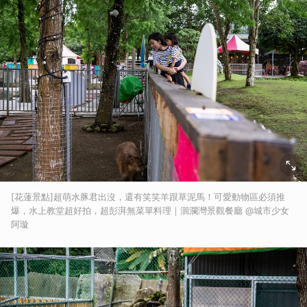
[花蓮景點]超萌水豚君出沒，還有笑笑羊跟草泥馬！可愛動物區必須推
爆，水上教堂超好拍，超彭湃無菜單料理｜洄瀾灣景觀餐廳 @城市少女
阿璇