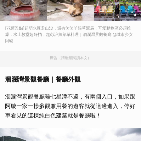
[花蓮景點]超萌水豚君出沒，還有笑笑羊跟草泥馬！可愛動物區必須推
爆，水上教堂超好拍，超彭湃無菜單料理｜洄瀾灣景觀餐廳 @城市少女
阿璇
廣告（請繼續閱讀本文）
洄瀾灣景觀餐廳｜餐廳外觀
洄瀾灣景觀餐廳離七星潭不遠，有兩個入口，如果跟
阿璇一家一樣參觀兼用餐的遊客就從這邊進入，停好
車看見的這棟純白色建築就是餐廳啦！