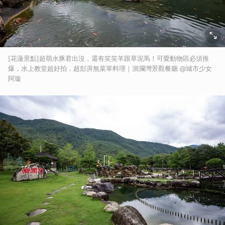
[花蓮景點]超萌水豚君出沒，還有笑笑羊跟草泥馬！可愛動物區必須推
爆，水上教堂超好拍，超彭湃無菜單料理｜洄瀾灣景觀餐廳 @城市少女
阿璇