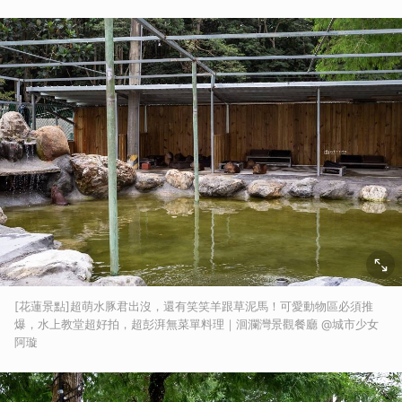
[花蓮景點]超萌水豚君出沒，還有笑笑羊跟草泥馬！可愛動物區必須推
爆，水上教堂超好拍，超彭湃無菜單料理｜洄瀾灣景觀餐廳 @城市少女
阿璇