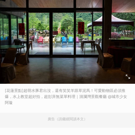
[花蓮景點]超萌水豚君出沒，還有笑笑羊跟草泥馬！可愛動物區必須推
爆，水上教堂超好拍，超彭湃無菜單料理｜洄瀾灣景觀餐廳 @城市少女
阿璇
廣告（請繼續閱讀本文）