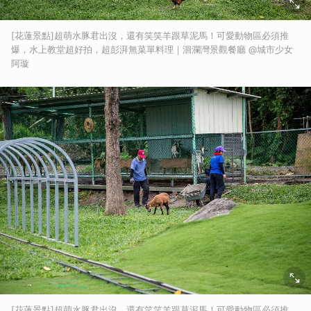
[花蓮景點]超萌水豚君出沒，還有笑笑羊跟草泥馬！可愛動物區必須推
爆，水上教堂超好拍，超彭湃無菜單料理｜洄瀾灣景觀餐廳 @城市少女
阿璇
[花蓮景點]超萌水豚君出沒，還有笑笑羊跟草泥馬！可愛動物區必須推