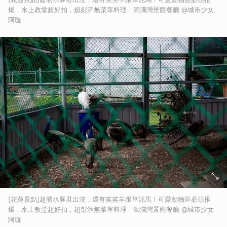
爆，水上教堂超好拍，超彭湃無菜單料理｜洄瀾灣景觀餐廳 @城市少女
阿璇
[花蓮景點]超萌水豚君出沒，還有笑笑羊跟草泥馬！可愛動物區必須推
爆，水上教堂超好拍，超彭湃無菜單料理｜洄瀾灣景觀餐廳 @城市少女
阿璇