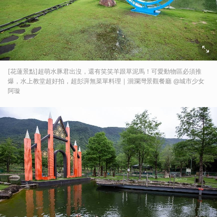
[花蓮景點]超萌水豚君出沒，還有笑笑羊跟草泥馬！可愛動物區必須推
爆，水上教堂超好拍，超彭湃無菜單料理｜洄瀾灣景觀餐廳 @城市少女
阿璇