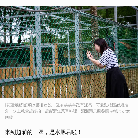
[花蓮景點]超萌水豚君出沒，還有笑笑羊跟草泥馬！可愛動物區必須推
爆，水上教堂超好拍，超彭湃無菜單料理｜洄瀾灣景觀餐廳 @城市少女
阿璇
來到超萌的一區，是水豚君啦！