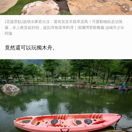
[花蓮景點]超萌水豚君出沒，還有笑笑羊跟草泥馬！可愛動物區必須推
爆，水上教堂超好拍，超彭湃無菜單料理｜洄瀾灣景觀餐廳 @城市少女
阿璇
竟然還可以玩獨木舟。