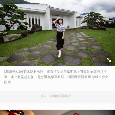
[花蓮景點]超萌水豚君出沒，還有笑笑羊跟草泥馬！可愛動物區必須推
爆，水上教堂超好拍，超彭湃無菜單料理｜洄瀾灣景觀餐廳 @城市少女
阿璇
廣告（請繼續閱讀本文）