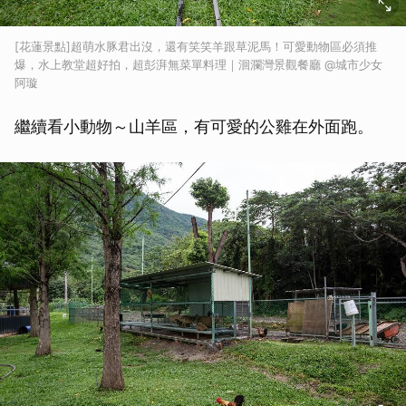
[花蓮景點]超萌水豚君出沒，還有笑笑羊跟草泥馬！可愛動物區必須推
爆，水上教堂超好拍，超彭湃無菜單料理｜洄瀾灣景觀餐廳 @城市少女
阿璇
繼續看小動物～山羊區，有可愛的公雞在外面跑。