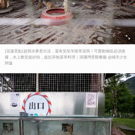
[花蓮景點]超萌水豚君出沒，還有笑笑羊跟草泥馬！可愛動物區必須推
爆，水上教堂超好拍，超彭湃無菜單料理｜洄瀾灣景觀餐廳 @城市少女
阿璇