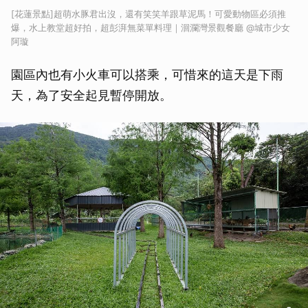
[花蓮景點]超萌水豚君出沒，還有笑笑羊跟草泥馬！可愛動物區必須推
爆，水上教堂超好拍，超彭湃無菜單料理｜洄瀾灣景觀餐廳 @城市少女
阿璇
園區內也有小火車可以搭乘，可惜來的這天是下雨
天，為了安全起見暫停開放。