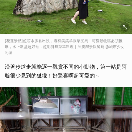
[花蓮景點]超萌水豚君出沒，還有笑笑羊跟草泥馬！可愛動物區必須推
爆，水上教堂超好拍，超彭湃無菜單料理｜洄瀾灣景觀餐廳 @城市少女
阿璇
沿著步道走就能逐一觀賞不同的小動物，第一站是阿
璇很少見到的狐獴！好驚喜啊超可愛的～