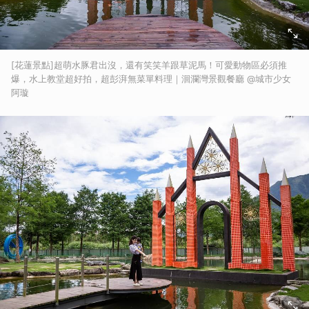
[花蓮景點]超萌水豚君出沒，還有笑笑羊跟草泥馬！可愛動物區必須推
爆，水上教堂超好拍，超彭湃無菜單料理｜洄瀾灣景觀餐廳 @城市少女
阿璇