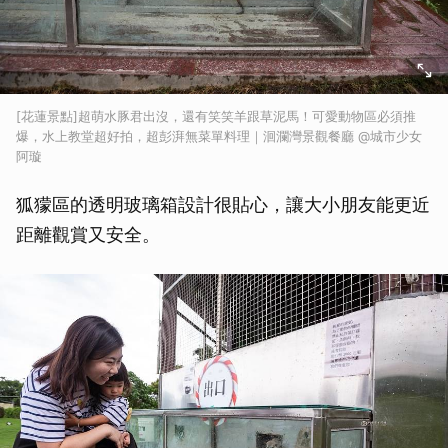
[花蓮景點]超萌水豚君出沒，還有笑笑羊跟草泥馬！可愛動物區必須推
爆，水上教堂超好拍，超彭湃無菜單料理｜洄瀾灣景觀餐廳 @城市少女
阿璇
狐獴區的透明玻璃箱設計很貼心，讓大小朋友能更近
距離觀賞又安全。