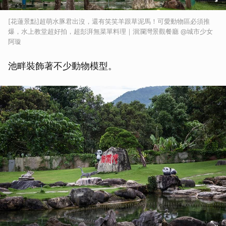
[花蓮景點]超萌水豚君出沒，還有笑笑羊跟草泥馬！可愛動物區必須推
爆，水上教堂超好拍，超彭湃無菜單料理｜洄瀾灣景觀餐廳 @城市少女
阿璇
池畔裝飾著不少動物模型。