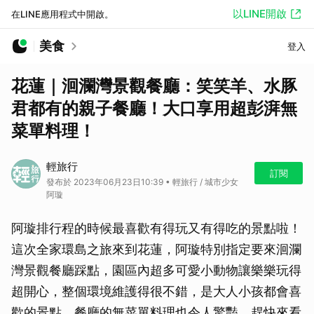
以LINE開啟
在LINE應用程式中開啟。
美食
登入
花蓮｜洄瀾灣景觀餐廳：笑笑羊、水豚
君都有的親子餐廳！大口享用超彭湃無
菜單料理！
輕旅行
訂閱
發布於 2023年06月23日10:39 • 輕旅行 / 城市少女
阿璇
阿璇排行程的時候最喜歡有得玩又有得吃的景點啦！
這次全家環島之旅來到花蓮，阿璇特別指定要來洄瀾
灣景觀餐廳踩點，園區內超多可愛小動物讓樂樂玩得
超開心，整個環境維護得很不錯，是大人小孩都會喜
歡的景點，餐廳的無菜單料理也令人驚豔，趕快來看