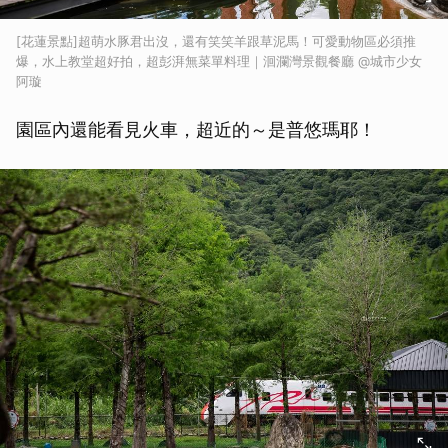
[花蓮景點]超萌水豚君出沒，還有笑笑羊跟草泥馬！可愛動物區必須推
爆，水上教堂超好拍，超彭湃無菜單料理｜洄瀾灣景觀餐廳 @城市少女
阿璇
園區內還能看見火車，超近的～是普悠瑪耶！