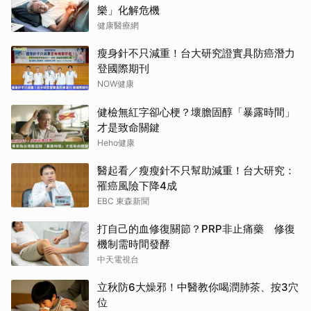
樂」化解危機
健康醫療網
瘦身針不只減重！台大研究證實具防癌潛力
登國際期刊
NOW健康
健檢無紅字卻心梗？壞膽固醇「暴露時間」
才是致命關鍵
Heho健康
醫起看／瘦瘦針不只幫助減重！台大研究：
罹癌風險下降4成
EBC 東森新聞
打自己的血修復關節？PRP非止痛藥 修復
機制需時間發酵
中天電視台
立秋防6大燥邪！中醫教你喝潤肺茶、按3穴
位