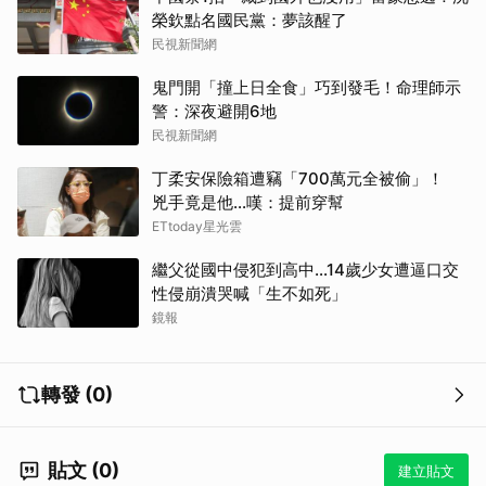
榮欽點名國民黨：夢該醒了
民視新聞網
鬼門開「撞上日全食」巧到發毛！命理師示
警：深夜避開6地
民視新聞網
丁柔安保險箱遭竊「700萬元全被偷」！
兇手竟是他...嘆：提前穿幫
ETtoday星光雲
繼父從國中侵犯到高中…14歲少女遭逼口交
性侵崩潰哭喊「生不如死」
鏡報
轉發 (0)
貼文 (0)
建立貼文