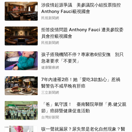
涉疫情起源爭議 美參議院小組投票指控
Anthony Fauci藐視國會
民視新聞網
拒答疫情問題 Anthony Fauci 遭美參院委
員會控藐視國會
民視新聞網
孩子搭飛機鬧不停？專家教6招安撫 別只
急著要求「不要哭」
健康醫療網
7年內連罹2癌！她「愛吃3款點心」惹禍
醫警告不戒早晚有肝癌
三立新聞網
「爸」氣守護！ 臺南醫院舉辦「勇.健父親
節」癌篩暨健康促進活動
台灣好新聞
咳一聲就漏尿？尿失禁是老化自然現象？醫