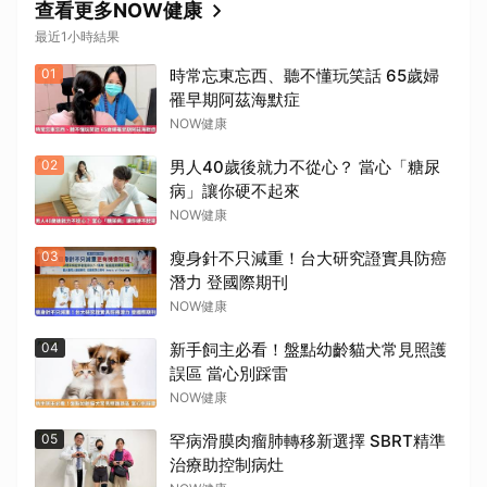
查看更多NOW健康
最近1小時結果
01
時常忘東忘西、聽不懂玩笑話 65歲婦
罹早期阿茲海默症
NOW健康
02
男人40歲後就力不從心？ 當心「糖尿
病」讓你硬不起來
NOW健康
03
瘦身針不只減重！台大研究證實具防癌
潛力 登國際期刊
NOW健康
04
新手飼主必看！盤點幼齡貓犬常見照護
誤區 當心別踩雷
NOW健康
05
罕病滑膜肉瘤肺轉移新選擇 SBRT精準
治療助控制病灶