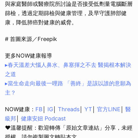
與家庭醫師或醫療院所討論是否接受低劑量電腦斷層
篩檢，透過定期篩檢與健康管理，及早守護肺部健
康，降低肺癌對健康的威脅。
# 首圖來源／Freepik
更多NOW健康報導
▸春天溫差大惱人鼻水、鼻塞揮之不去 醫揭根本解決
之道
▸當生命走向最後一哩路 「善終」是該以誰的意願為
主？
NOW健康：
FB
│
IG
│
Threads
│
YT
│
官方LINE
│
醫
級邦
│
健康安妞 Podcast
❤溫馨提醒：歡迎轉傳「原始文章連結」分享，未經
授權，請勿複製圖文轉貼本文。