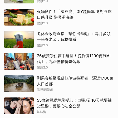
健康2.0
火鍋良伴！「凍豆腐」DIY超簡單 選對豆腐
口感升級 變吸湯海綿
健康2.0
退休金政府直接「幫你出6成」：每月多領
一筆養老金，資格快看
健康2.0
76歲黃崇仁夢中辭世！從負債1200億到AI
代工，九命怪貓傳奇落幕
健康2.0
剛果客船驚現疑似伊波拉死者 逼近1700萬
人口首都
民視新聞網
55歲鍾麗緹坦承變老！自曝7到10天就要補
染黑髮，護髮心法全公開
姊妹淘