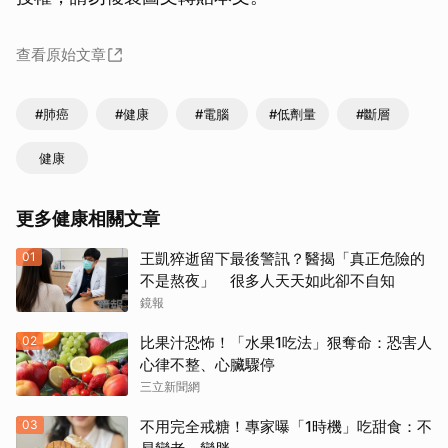
查看原始文章
#肺癌
#健康
#電腦
#低劑量
#斷層
健康
更多健康相關文章
01
王凱猝逝留下最後警訊？醫揭「真正危險的
不是熬夜」 很多人天天如此卻不自知
鏡報
02
比果汁恐怖！「水果1吃法」狠奪命：恐害人
心律不整、心臟驟停
三立新聞網
03
不用完全戒糖！專家曝「1時機」吃甜食：不