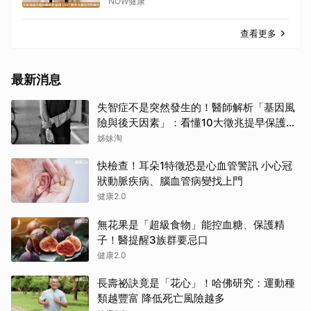
NOW健康
查看更多
最新消息
失智症不是突然發生的！醫師解析「基因風
險與後天因素」：看懂10大徵兆提早保護大
腦
姊妹淘
快檢查！耳朵1特徵恐是心血管警訊 小心冠
狀動脈疾病、腦血管病變找上門
健康2.0
無花果是「超級食物」能控血糖、保護精
子！醫提醒3族群要忌口
健康2.0
長壽祕訣竟是「花心」！哈佛研究：運動種
類越豐富 降低死亡風險越多