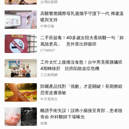
台灣好新聞
高醫響應國際母乳週攜手守護下一代 傳遞溫
暖與支持
中華日報
二手菸超毒！40多歲女陪夫看病醫一句「妳
風險更高」 意外查出肺腺癌
CTWANT
工作太忙上腹痛沒食慾！台中男竟罹胰臟癌
4期轉移肝 抗癌陷敗血症危機
三立新聞網
防曬產品找對「係數」才是關鍵！長期擦錯
恐害皮膚過敏
中天電視台
離譜手術失誤！誤將小腸接至胃部，患者險
喪命 外科醫師下場曝光
造咖