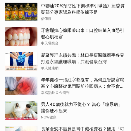
中聯油20%預防性下架標準引爭議》藍委質
疑部分專家認為科學依據不足
信傳媒
牙齒爛掉心臟跟著出事！口腔細菌入血恐引
發心肌梗塞
中天電視台
凝聚護理永續共識！林口長庚醫院攜手各界
打造永續護理職場，共創健康台灣
華人健康網
年年健檢一張紅字都沒有，為何血管說塞就
塞？心臟醫從鬼門關前拉回病人：會不會心
梗要看對數字
幸福熟齡 X 今周刊
男人40歲後就力不從心？ 當心「糖尿病」
讓你硬不起來
NOW健康
長輩食慾不振竟是胃中藏植糞石？醫用「可