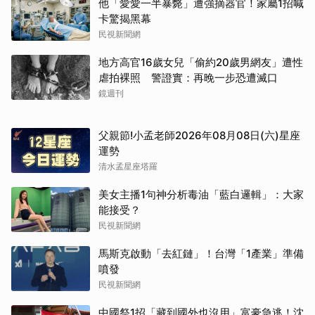
他「愛愛一半暴斃」遭強摘器官！家屬1招喊
卡驚揭黑幕
民視新聞網
地方高官16歲女兒「偷約20歲男網友」遭性
虐拍裸照 警證實：再晚一步恐遭滅口
鏡週刊
父親節!小孟老師2026年08月08日(六)星座
運勢
清水孟星座塔羅
美女主播1句神分析毒油「藍白邏輯」：大家
能接受？
民視新聞網
馬斯克啟動「去紅鏈」！台灣「1產業」準備
噴發
民視新聞網
中國祭1招「藏到國外也沒用」富豪急逃！沈