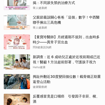
揭：不同尿失禁的治療方式
華人健康網
父親節最該關心爸爸「這個」數字！中西醫
聯手揪出三高危機
華人健康網
【童寶玲醫師】月經週期不規則，出血時多
時少——異常子宮出血
問8健康諮詢網
新調查：近 6 成幼兒正處於近視前期或已近
視！醫籲 1 方法超前部署，守護孩子視力
Heho健康
拇趾外翻近30度變回個位數！截骨矯正助重
返登山活動
健康醫療網
反覆感冒竟是口咽癌 引發因子非菸、檳、
酒