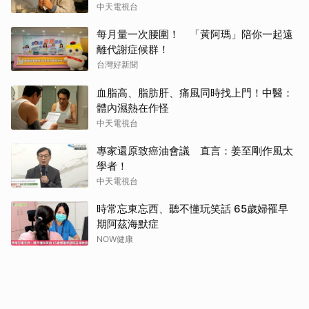
中天電視台
每月量一次腰圍！ 「黃阿瑪」陪你一起遠
離代謝症候群！
台灣好新聞
血脂高、脂肪肝、痛風同時找上門！中醫：
體內濕熱在作怪
中天電視台
專家還原致癌油會議 直言：姜至剛作風太
學者！
中天電視台
時常忘東忘西、聽不懂玩笑話 65歲婦罹早
期阿茲海默症
NOW健康