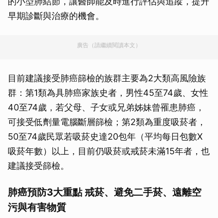
的小型肺結節，讓醫師能及時進行評估與追蹤，提升
早期診斷與治療的機會。
廣告（請繼續閱讀本文）
目前建議接受肺癌篩檢的族群主要為2大類高風險族
群：第1類為具肺癌家族史者，男性45至74歲、女性
40至74歲，若父母、子女或兄弟姊妹曾罹患肺癌，
可接受低劑量電腦斷層篩檢；第2類為重度吸菸者，
50至74歲民眾若吸菸史達20包年（平均每日包數X
吸菸年數）以上，目前仍吸菸或戒菸未滿15年者，也
建議接受篩檢。
肺癌預防3大重點 戒菸、避免二手菸、遠離空
污與有害物質