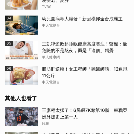
易變老、變胖
TVBS
04
幼兒園病毒大爆發！新冠橫掃全台成霸主
中天電視台
05
王凱猝逝掀起睡眠健康高度關注！醫籲：最
危險的不是熬夜，而是「這個」錯覺
華人健康網
06
脂肪肝逆轉！女工程師「聽醫師話」12週甩
11公斤
中天電視台
其他人也看了
王彥程太猛了！6局飆7K奪第10勝 韓職亞
洲外援史上第一人
鏡報