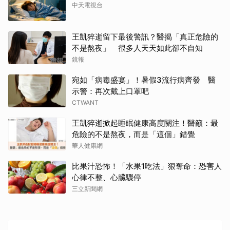
中天電視台
王凱猝逝留下最後警訊？醫揭「真正危險的
不是熬夜」 很多人天天如此卻不自知
鏡報
宛如「病毒盛宴」！暑假3流行病齊發 醫
示警：再次戴上口罩吧
CTWANT
王凱猝逝掀起睡眠健康高度關注！醫籲：最
危險的不是熬夜，而是「這個」錯覺
華人健康網
比果汁恐怖！「水果1吃法」狠奪命：恐害人
心律不整、心臟驟停
三立新聞網