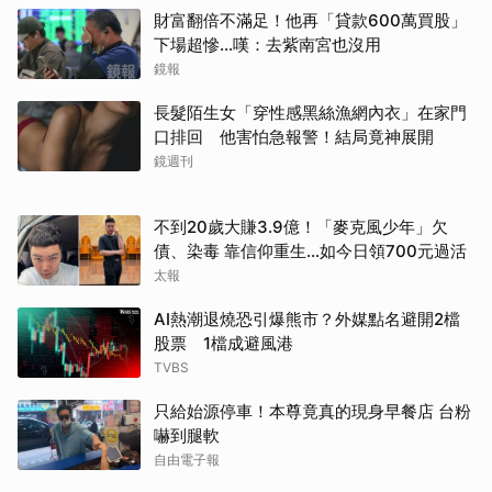
財富翻倍不滿足！他再「貸款600萬買股」
下場超慘...嘆：去紫南宮也沒用
鏡報
長髮陌生女「穿性感黑絲漁網內衣」在家門
口排回 他害怕急報警！結局竟神展開
鏡週刊
不到20歲大賺3.9億！「麥克風少年」欠
債、染毒 靠信仰重生...如今日領700元過活
太報
AI熱潮退燒恐引爆熊市？外媒點名避開2檔
股票 1檔成避風港
TVBS
只給始源停車！本尊竟真的現身早餐店 台粉
嚇到腿軟
自由電子報