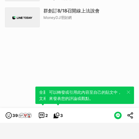
群創訂8/18召開線上法說會
MoneyDJ理財網
全新體驗！一鍵引用此內容，透過發布貼
可以轉發或引用此內容至自己的貼文中，
文來輕鬆表達個人立場。
來發表您的評論或觀點。
39
2
3
類別
服務條款
隱私權政策
服務聲明