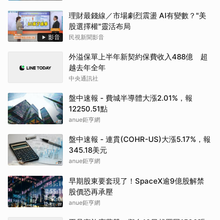
理財最錢線／市場劇烈震盪 AI有變數？"美
股選擇權"靈活布局
影音
民視新聞影音
外溢保單上半年新契約保費收入488億 超
越去年全年
中央通訊社
盤中速報 - 費城半導體大漲2.01%，報
12250.51點
anue鉅亨網
盤中速報 - 連貫(COHR-US)大漲5.17%，報
345.18美元
anue鉅亨網
早期股東要套現了！SpaceX逾9億股解禁
股價恐再承壓
anue鉅亨網