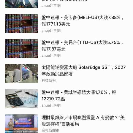
anue鉅亨網
盤中速報 - 美卡多(MELI-US)大跌7.88%，
報1771.13美元
anue鉅亨網
盤中速報 - 交易台(TTD-US)大跌5.75%，
報17.87美元
anue鉅亨網
太陽能逆變器大廠 SolarEdge SST，2027
年啟動試點部署
科技新報
盤中速報 - 費城半導體大漲1.76%，報
12219.72點
anue鉅亨網
理財最錢線／市場劇烈震盪 AI有變數？"美
股選擇權"靈活布局
民視新聞網