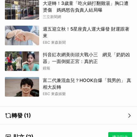
大逆轉！3歲童「吃火鍋打翻雞湯」胸口遭
燙傷 媽媽怒告負責人結局曝
三立新聞網
週五迎立秋！5星座貴人運大爆發 財運跟著
來
EBC 東森新聞
抖音紅衣網美街頭大戰小三 網見「奶奶凶
器」一面倒挺正宮：真的正
鏡報
富二代兼混血兒？HOOK自爆「我男的」 真
相大反轉
EBC 東森娛樂
轉發 (1)
貼文 (2)
建立貼文