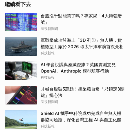
繼續看下去
台股漲千點能買了嗎？專家揭「4大轉強暗
號」
民視新聞網
軍戰艦成功於海上「3D 列印」無人機，貨
櫃微型工廠於 2026 環太平洋軍演首次亮相
科技新報
AI 學會說謊與湮滅證據？英國實測驚見
OpenAI、Anthropic 模型駭客行動
科技新報
才喊台股破5萬點！胡采蘋自爆「只鎖定3關
鍵」揭心法
民視新聞網
Shield AI 攜手中科院成功完成自主無人機
群協同驗證，深化台灣主權 AI 與自主化能
力發展
科技新報