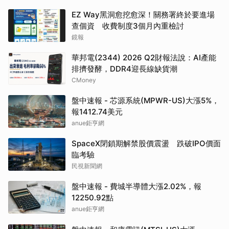
EZ Way黑洞愈挖愈深！關務署終於要進場
查個資 收費制度3個月內重檢討
鏡報
華邦電(2344) 2026 Q2財報法說：AI產能
排擠發酵，DDR4迎長線缺貨潮
CMoney
盤中速報 - 芯源系統(MPWR-US)大漲5%，
報1412.74美元
anue鉅亨網
SpaceX閉鎖期解禁股價震盪 跌破IPO價面
臨考驗
民視新聞網
盤中速報 - 費城半導體大漲2.02%，報
12250.92點
anue鉅亨網