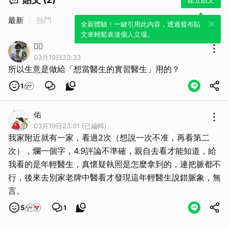
最新
熱門
全新體驗！一鍵引用此內容，透過發布貼
文來輕鬆表達個人立場。
🙅‍♀️
03月19日23:33
所以生意是做給「想當醫生的實習醫生」用的？
1
佑
03月19日23:01 (已編輯)
我家附近就有一家，看過2次（想說一次不准，再看第二
次），爛一個字，4.9評論不準確，親自去看才能知道，給
我看的是年輕醫生，真懷疑執照是怎麼拿到的，連把脈都不
行，後來去別家老牌中醫看才發現這年輕醫生說錯脈象，無
言。
5
1