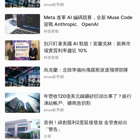
anue鉅亨網
Meta 進軍 AI 編碼競賽，全新 Muse Code
迎戰 Anthropic、OpenAI
科技新報
別只盯著美國 AI 類股！富蘭克林：新興市
場實質利率趨近 10%
科技新報
烏克蘭：北韓準備向俄羅斯派遣飛彈部隊
anue鉅亨網
年營收120億美元鐵礦砂巨頭出事了？銀行
凍結帳戶、礦商急切割
anue鉅亨網
首例！緯創股利2度延後發放 金管會給出
「警告」
台視