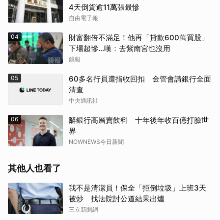
4天倒貨逾11萬張最慘
自由電子報
04
財富翻倍不滿足！他再「貸款600萬買股」
下場超慘...嘆：去紫南宮也沒用
鏡報
05
60多名行員遭指收回扣 金管會請銀行全面
清查
中央通訊社
取消
06
辭銀行高層賣飲料 十年後年收百億打臉世
界
NOWNEWS今日新聞
其他人也看了
我不是清潔員！保全「拒倒垃圾」上班3天
被炒 找法院討公道結果出爐
三立新聞網