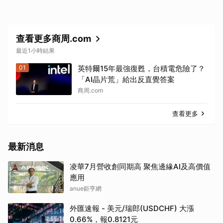
查看更多商周.com
最近1小時結果
01
英特爾15年最強復甦，台積電危險了？
「AI晶片荒」給出反直覺答案
商周.com
查看更多
最新消息
凌華7月營收創同期高 聚焦邊緣AI及高價值
應用
anue鉅亨網
外匯速報 - 美元/瑞郎(USDCHF) 大漲
0.66%，報0.8121元