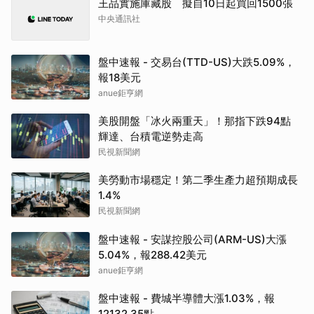
王品實施庫藏股 擬自10日起買回1500張
中央通訊社
盤中速報 - 交易台(TTD-US)大跌5.09%，
報18美元
anue鉅亨網
美股開盤「冰火兩重天」！那指下跌94點
輝達、台積電逆勢走高
民視新聞網
美勞動市場穩定！第二季生產力超預期成長
1.4%
民視新聞網
盤中速報 - 安謀控股公司(ARM-US)大漲
5.04%，報288.42美元
anue鉅亨網
盤中速報 - 費城半導體大漲1.03%，報
12132.35點