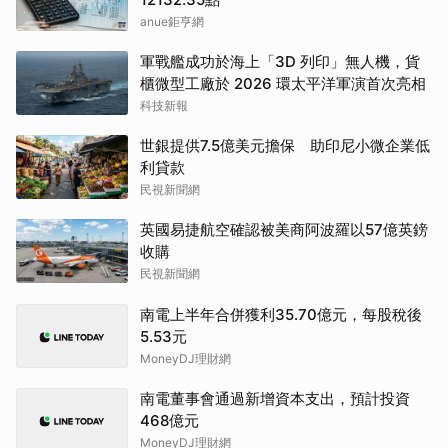
anue鉅亨網
軍戰艦成功於海上「3D 列印」無人機，貨
櫃微型工廠於 2026 環太平洋軍演首次亮相
科技新報
世銀提供7.5億美元擔保 助印尼小微企業低
利貸款
民視新聞網
英國易捷航空確認被美商阿波羅以57億英鎊
收購
民視新聞網
南電上半年合併獲利35.70億元，每股稅後
5.53元
MoneyDJ理財網
南電董事會通過新增資本支出，預計投資
468億元
MoneyDJ理財網