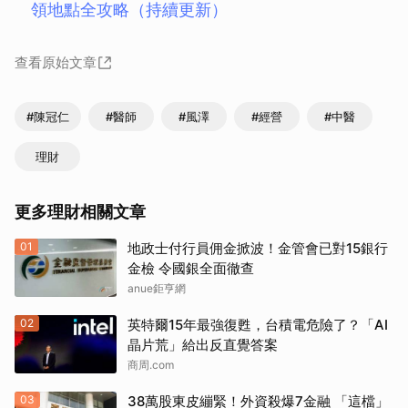
領地點全攻略（持續更新）
查看原始文章
#陳冠仁
#醫師
#風澤
#經營
#中醫
理財
更多理財相關文章
01
地政士付行員佣金掀波！金管會已對15銀行
金檢 令國銀全面徹查
anue鉅亨網
02
英特爾15年最強復甦，台積電危險了？「AI
晶片荒」給出反直覺答案
商周.com
03
38萬股東皮繃緊！外資殺爆7金融 「這檔」