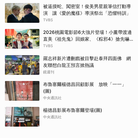
被逼摸蛇、闖密室！俊美男星親筆信打動導
演 讓《愛的魔樣》導演祭出「恐懼特訓」
TVBS
2026桃園電影節6大強片登場！小薰帶渡邊
直美《祖先鬼》回娘家、《粽邪4》搶先嚇
桃園
TVBS
羅志祥新片遭刪戲被目擊赴泰拜四面佛 網
友聯想白龍王預言掀熱議
鏡週刊
布魯塞爾楊德昌回顧影展 放映「一一」
(圖)
中央通訊社
楊德昌影展布魯塞爾登場(圖)
中央通訊社