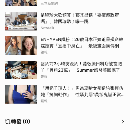
三立新聞網
翁曉玲大砍預算！蔡其昌稱「要癱瘓政府
嗎」、韓國瑜聽了嚇一跳
Newtalk
ENHYPEN鐵粉！26歲日本正妹追星殞命韓
媒證實「直播中身亡」 最後畫面瘋傳網痛
心：網暴害死人
鏡報
簽約前3小時突毀約！蕭敬騰日料店被當肥
羊「月租23萬」 Summer怒發聲回應了
鏡報
「用奶子頂人！」男當眾嗆女鄰還誇張模仿
她「挺胸動作」 性騷判罰1萬卻鬼辯正當防
衛
鏡報
轉發 (0)