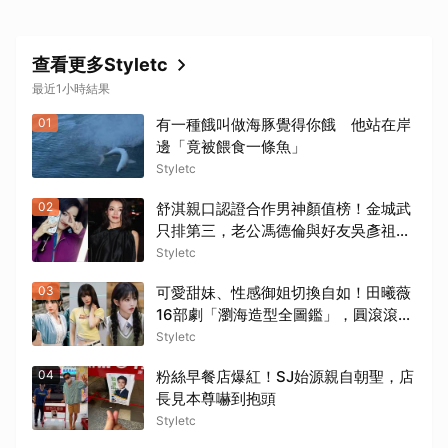
查看更多Styletc
最近1小時結果
01
有一種餓叫做海豚覺得你餓 他站在岸
邊「竟被餵食一條魚」
Styletc
02
舒淇親口認證合作男神顏值榜！金城武
只排第三，老公馮德倫與好友吳彥祖無
緣前三笑翻網友
Styletc
03
可愛甜妹、性感御姐切換自如！田曦薇
16部劇「瀏海造型全圖鑑」，圓滾滾大
眼＋精緻小臉比例太完美
Styletc
04
粉絲早餐店爆紅！SJ始源親自朝聖，店
長見本尊嚇到抱頭
Styletc