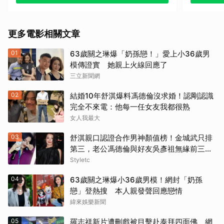
其他
《戰慄黑洞》（1995）
更多電影相關文章
《撕裂地平線》（1997）
01
63歲關之琳爆「奶孫戀！」愛上小36歲男
《變人》（1999）
模傳證實 她親上火線回應了
三立新聞網
《鋼鐵墳墓》（2013）
02
結婚10年舒淇爆料馮德倫沒求婚！認剛認識
《震盪效應》(2015)
完全不來電：他每一任女友我都很熟
女人我最大
《神鬼嚎野人》（2016）
03
舒淇親口認證合作男神顏值榜！金城武只排
第三，老公馮德倫與好友吳彥祖無緣前三笑
《網住愛情》（2004）
翻網友
Styletc
其他（歡迎貼文分享）
04
63歲關之琳爆小36歲男模！網封「奶孫
戀」登熱搜 本人親發聲回應戀情
緯來娛樂新聞
05
羅志祥新片遭刪戲被目擊赴泰拜四面佛 網