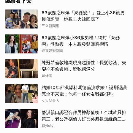
繼續看下去
63歲關之琳爆「奶孫戀！」愛上小36歲男
模傳證實 她親上火線回應了
三立新聞網
63歲關之琳爆小36歲男模！網封「奶孫
戀」登熱搜 本人親發聲回應戀情
緯來娛樂新聞
陳冠希倫敦地鐵現身超隨性！長髮鬍渣、夾
腳拖不修邊幅，鬆弛感滿分
姊妹淘
結婚10年舒淇爆料馮德倫沒求婚！認剛認識
完全不來電：他每一任女友我都很熟
女人我最大
舒淇親口認證合作男神顏值榜！金城武只排
第三，老公馮德倫與好友吳彥祖無緣前三笑
翻網友
Styletc