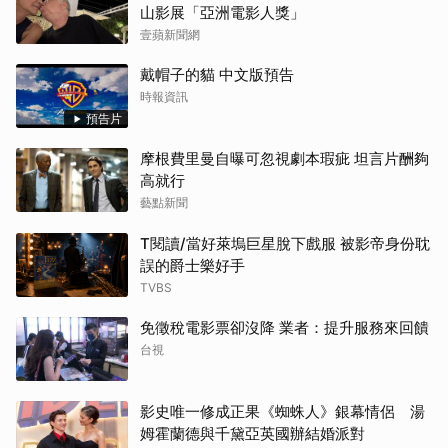
山影展「亞洲電影人獎」
壹蘋新聞網
戴帽子的貓 中文版預告
時報資訊
預告片
摩根費里曼自曝可忽視劇本瑕疵 坦言片酬夠
高就行
藝點新聞
T閱讀/當好萊塢巨星脫下戲服 被影帝身份耽
誤的爵士樂好手
TVBS
免徵稅電影票卻沒降 業者：提升服務來回饋
台視
影史唯一修成正果《蜘蛛人》銀幕情侶 湯
姆霍蘭德與千黛亞英國辦結婚派對