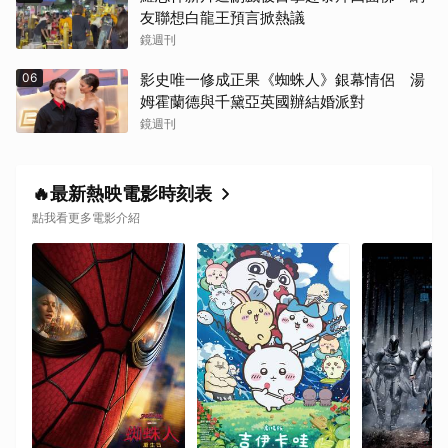
友聯想白龍王預言掀熱議
鏡週刊
06
影史唯一修成正果《蜘蛛人》銀幕情侶 湯
姆霍蘭德與千黛亞英國辦結婚派對
鏡週刊
🔥最新熱映電影時刻表
點我看更多電影介紹