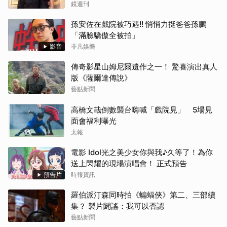
鏡週刊
孫安佐在戲院被巧遇!! 悄悄力挺爸爸孫鵬
「滿臉驕傲全被拍」
影音
非凡娛樂
傳奇影星山姆尼爾遺作之一！ 驚喜演出真人
版《薩爾達傳說》
藝點新聞
高橋文哉倒數襲台嗨喊「戲院見」 5場見
面會福利曝光
太報
電影 Idol光之美少女你與我♪久等了！為你
送上閃耀的現場演唱會！ 正式預告
預告片
時報資訊
羅伯派汀森同時拍《蝙蝠俠》第二、三部續
集？ 製片闢謠：我可以否認
藝點新聞