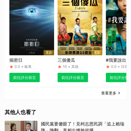
取消
電影
電影
揭密日
三個傻瓜
#我要說出真
0.0
•
歐美
10
•
其他
0.0
•
日本
前往評分留言
前往評分留言
前往評分留
查看更多
其他人也看了
國民黨要傻眼了！見柯志恩民調「追上賴瑞
隆」嗨翻 真相出爐臉超腫