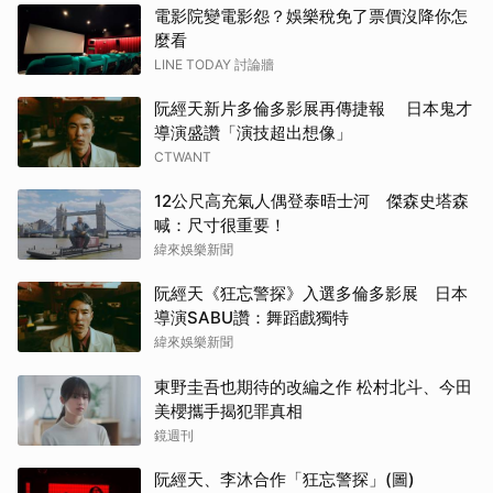
電影院變電影怨？娛樂稅免了票價沒降你怎
麼看
LINE TODAY 討論牆
阮經天新片多倫多影展再傳捷報 日本鬼才
導演盛讚「演技超出想像」
CTWANT
12公尺高充氣人偶登泰晤士河 傑森史塔森
喊：尺寸很重要！
緯來娛樂新聞
阮經天《狂忘警探》入選多倫多影展 日本
導演SABU讚：舞蹈戲獨特
緯來娛樂新聞
東野圭吾也期待的改編之作 松村北斗、今田
美櫻攜手揭犯罪真相
鏡週刊
阮經天、李沐合作「狂忘警探」(圖)