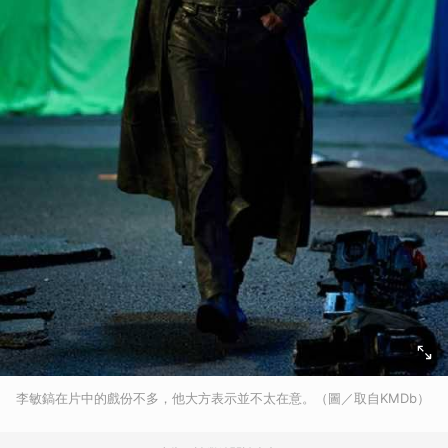
李敏鎬在片中的戲份不多，他大方表示並不太在意。（圖／取自KMDb）