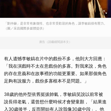
「劉仲赫」是非常有象徵性、也非常受歡迎的角色，讓李敏鎬很有壓力。
（圖／采昌國際多媒體提供）
廣告（請繼續閱讀本文）
有人遺憾李敏鎬在片中的戲份不多，他則大方回應：
「我在演戲時不太在意戲份的多寡。對我來說，角色
的存在意義和在故事裡的功能更重要。如果那個角色
足夠有說服力，戲份多寡根本不是問題。」
38歲的他外型依舊挺拔帥氣，李敏鎬笑說以前常被
說長得老氣，還曾想什麼時候才會變童顏，「結果進
入30歲後半，反而開始有人說我像30歲中段」。他