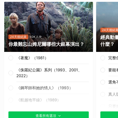
24天後結
經典動
24天後結束
10K人次
你最難忘山姆尼爾哪些大銀幕演出？
什麼？
《著魔》（1981）
完整
《侏羅紀公園》系列（1993、2001、
要能
2022）
選角
《鋼琴師和她的情人》（1993）
真人
《航越地平線》（1989）
只要
《獵殺紅色十月》（1990）
查看所有選項