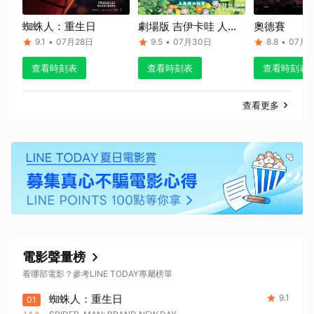
蜘蛛人：重生日
劇場版 吉伊卡哇 人魚
奧德賽
島的秘密
9.1
•
07月28日
9.5
•
07月30日
8.8
•
07月1
查看時刻表
查看時刻表
查看時刻表
查看更多
電影聲量榜
看哪部電影？參考LINE TODAY專屬榜單
蜘蛛人：重生日
9.1
01