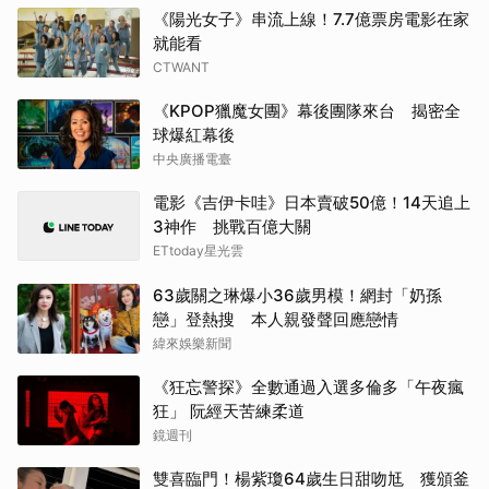
《陽光女子》串流上線！7.7億票房電影在家
就能看
CTWANT
《KPOP獵魔女團》幕後團隊來台 揭密全
球爆紅幕後
中央廣播電臺
電影《吉伊卡哇》日本賣破50億！14天追上
3神作 挑戰百億大關
ETtoday星光雲
63歲關之琳爆小36歲男模！網封「奶孫
戀」登熱搜 本人親發聲回應戀情
緯來娛樂新聞
《狂忘警探》全數通過入選多倫多「午夜瘋
狂」 阮經天苦練柔道
鏡週刊
雙喜臨門！楊紫瓊64歲生日甜吻尪 獲頒釜