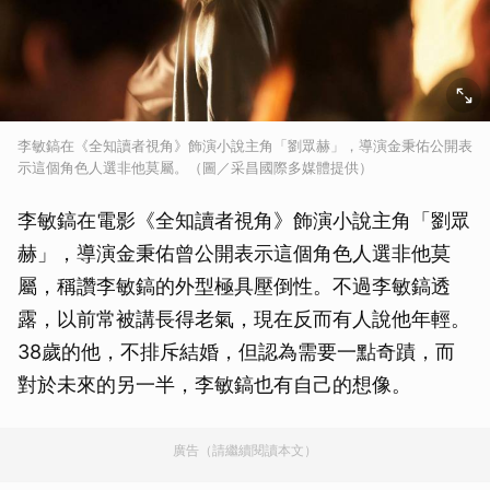
李敏鎬在《全知讀者視角》飾演小說主角「劉眾赫」，導演金秉佑公開表
示這個角色人選非他莫屬。（圖／采昌國際多媒體提供）
李敏鎬在電影《全知讀者視角》飾演小說主角「劉眾
赫」，導演金秉佑曾公開表示這個角色人選非他莫
屬，稱讚李敏鎬的外型極具壓倒性。不過李敏鎬透
露，以前常被講長得老氣，現在反而有人說他年輕。
38歲的他，不排斥結婚，但認為需要一點奇蹟，而
對於未來的另一半，李敏鎬也有自己的想像。
廣告（請繼續閱讀本文）