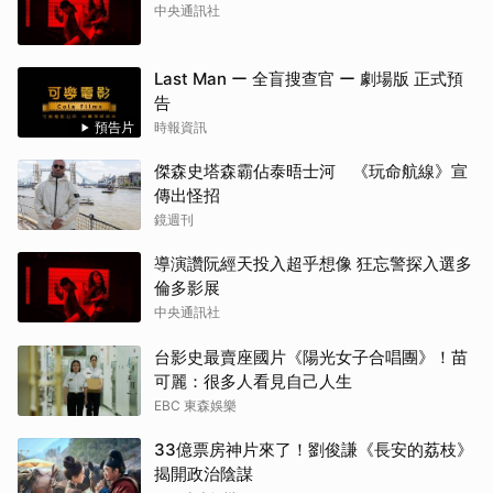
中央通訊社
Last Man ー 全盲搜查官 ー 劇場版 正式預
告
預告片
時報資訊
傑森史塔森霸佔泰晤士河 《玩命航線》宣
傳出怪招
鏡週刊
導演讚阮經天投入超乎想像 狂忘警探入選多
倫多影展
中央通訊社
台影史最賣座國片《陽光女子合唱團》！苗
可麗：很多人看見自己人生
EBC 東森娛樂
33億票房神片來了！劉俊謙《長安的荔枝》
揭開政治陰謀