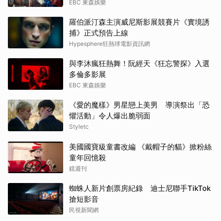
EBC 東森娛樂
羅伯派汀森主演威尼斯影展競賽片《實境誘
捕》正式預告上線
Hypesphere狂熱球電影資訊網
與李沐瘋狂熱舞！阮經天《狂忘警探》入選
多倫多影展
EBC 東森娛樂
《愛的魔樣》男星戀上美男 導演祭出「恐
懼活動」令人爆出脆弱面
Styletc
美國國寶級童書改編 《戴帽子的貓》掀粉絲
童年回憶殺
鏡週刊
蜘蛛人新片創票房紀錄 迪士尼聯手TikTok
搶短影音
民視新聞網