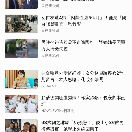
民視新聞網
女街友遭4男「囚禁性虐5個月」！他見「陽
台18禁畫面」秒報警
民視新聞網
男跌坐路邊賴著不走遭毆打 疑姊姊長照壓
力大情緒失控
民視新聞網
開會照意外變網紅照！女公務員妝容掀2千
則留言 本人怒嗆：化妝有錯嗎
CTWANT
賴清德開嗆盧秀燕！作家炸鍋：包衰劇本已
訂
NOWNEWS今日新聞
63歲關之琳爆「奶孫戀！」愛上小36歲男
模傳證實 她親上火線回應了