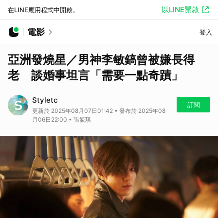
以LINE開啟
在LINE應用程式中開啟。
電影
登入
亞洲發燒星／男神李敏鎬曾被嫌長得
老 談婚事坦言「需要一點奇蹟」
Styletc
訂閱
更新於 2025年08月07日01:42 • 發布於 2025年08
月06日22:00 • 張毓琪