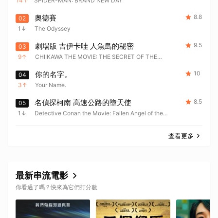
14
SPIDER-MAN: BRAND NEW DAY
奧德賽
8.8
02
1
The Odyssey
劇場版 吉伊卡哇 人魚島的秘密
9.5
03
9
CHIIKAWA THE MOVIE: THE SECRET OF THE
MERMAID ISLAND
你的名字。
10
04
3
Your Name.
名偵探柯南 高速公路的墮天使
8.5
05
1
Detective Conan the Movie: Fallen Angel of the
Highway
查看更多
最新串流電影
你看過了嗎？快來為它們打分數