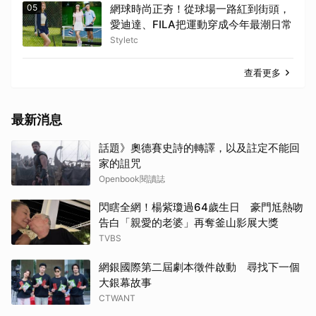
05
網球時尚正夯！從球場一路紅到街頭，
愛迪達、FILA把運動穿成今年最潮日常
Styletc
查看更多
最新消息
話題》奧德賽史詩的轉譯，以及註定不能回
家的詛咒
Openbook閱讀誌
閃瞎全網！楊紫瓊過64歲生日 豪門尪熱吻
告白「親愛的老婆」再奪釜山影展大獎
TVBS
網銀國際第二屆劇本徵件啟動 尋找下一個
大銀幕故事
CTWANT