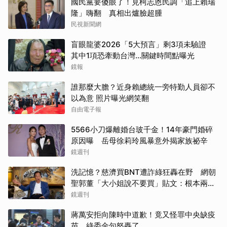
國民黨要傻眼了！見柯志恩民調「追上賴瑞
隆」嗨翻 真相出爐臉超腫
民視新聞網
盲眼龍婆2026「5大預言」剩3項未驗證
其中1項恐牽動台灣...關鍵時間點曝光
鏡報
誰那麼大膽？近身賴總統一旁特勤人員卻不
以為意 照片曝光網笑翻
自由電子報
5566小刀爆離婚台玻千金！14年豪門婚碎
原因曝 岳母徐莉玲風暴意外揭家族祕辛
鏡週刊
洗記憶？慈濟買BNT遭詐綠狂轟在野 網朝
聖郭董「大小姐說不要買」貼文：根本兩碼
事
鏡週刊
蔣萬安拒向陳時中道歉！竟又怪罪中央缺疫
苗 綠委金句怒轟了