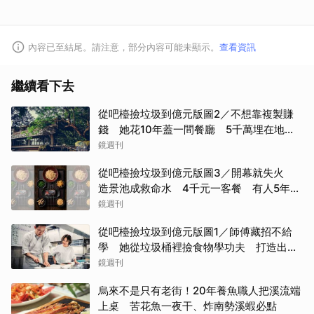
內容已至結尾。請注意，部分內容可能未顯示。
查看資訊
繼續看下去
從吧檯撿垃圾到億元版圖2／不想靠複製賺
錢 她花10年蓋一間餐廳 5千萬埋在地下
瀕臨破產
鏡週刊
從吧檯撿垃圾到億元版圖3／開幕就失火
造景池成救命水 4千元一客餐 有人5年吃
了50次
鏡週刊
從吧檯撿垃圾到億元版圖1／師傅藏招不給
學 她從垃圾桶裡撿食物學功夫 打造出最
難訂的餐廳
鏡週刊
烏來不是只有老街！20年養魚職人把溪流端
上桌 苦花魚一夜干、炸南勢溪蝦必點