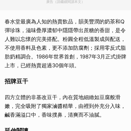
廣告（請繼續閱讀本文）
春水堂最廣為人知的熱賣飲品，韻美豐潤的奶茶和Q
彈珍珠，滋味疊厚濃郁中隱隱帶出蔗糖的香甜，是令
人難以忘懷的完美搭配。粉圓全程低溫製成與配送，
不使用香料及色素，更不添加防腐劑；採用零反式脂
肪奶精調合。1986年世界首創，1987年3月正式掛牌
上市，已經熱賣超過30個年頭。
招牌豆干
四方立體的非基改豆干，內在質地細緻如豆腐般滑
嫩，完全吸附了獨家滷醬精華，由裡到外充分入味，
鹹香滿溢口中，香味撲鼻，清爽而不油膩。
延伸閱讀