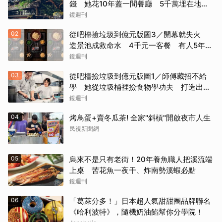
錢 她花10年蓋一間餐廳 5千萬埋在地下
瀕臨破產
鏡週刊
02
從吧檯撿垃圾到億元版圖3／開幕就失火
造景池成救命水 4千元一客餐 有人5年吃
了50次
鏡週刊
03
從吧檯撿垃圾到億元版圖1／師傅藏招不給
學 她從垃圾桶裡撿食物學功夫 打造出最
取消
難訂的餐廳
鏡週刊
04
烤鳥蛋+賣冬瓜茶! 全家"斜槓"開啟夜市人生
民視新聞網
05
烏來不是只有老街！20年養魚職人把溪流端
上桌 苦花魚一夜干、炸南勢溪蝦必點
鏡週刊
06
「葛萊分多！」日本超人氣甜甜圈品牌聯名
《哈利波特》，隨機奶油餡幫你分學院！