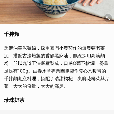
千拌麵
黑麻油薑泥麵線，採用臺灣小農契作的無農藥老薑
泥，搭配古法培製的香醇黑麻油，麵線採用高筋麵
粉，並以九道工法碾壓製成，口感Q彈不軟爛，份量
足足有100g。由春水堂專業團隊製作暖心又暖胃的
千拌麵創意料理，搭配了清甜枸杞、爽脆花椰菜與芹
菜，大大的份量，大大的滿足。
珍珠奶茶