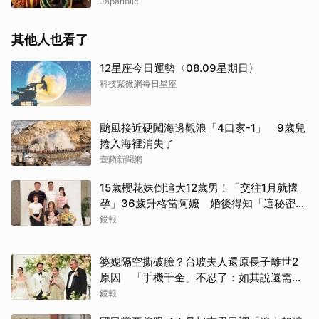
Japaholic
其他人也看了
12星座今日運勢〈08.09星期日〉
科技紫微網每日星座
颱風接近硬闖海邊觀浪「4口家-1」 9歲兒
捲入海裡消失了
壹蘋新聞網
15歲櫻花妹倒追大12歲男！「交往1月就懷
孕」36歲升格當阿嬤 婚後得知「這秘密」
傻眼了
鏡報
婆媳隔空撕破臉？台玻夫人還原長子離世2
原因 「手機千金」不忍了：如其說還需要
離開嗎？
鏡報