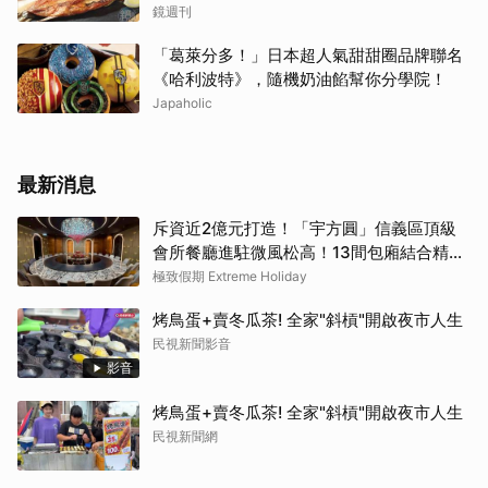
鏡週刊
「葛萊分多！」日本超人氣甜甜圈品牌聯名
《哈利波特》，隨機奶油餡幫你分學院！
Japaholic
最新消息
斥資近2億元打造！「宇方圓」信義區頂級
會所餐廳進駐微風松高！13間包廂結合精緻
粵菜與社交娛樂
極致假期 Extreme Holiday
烤鳥蛋+賣冬瓜茶! 全家"斜槓"開啟夜市人生
民視新聞影音
影音
烤鳥蛋+賣冬瓜茶! 全家"斜槓"開啟夜市人生
民視新聞網