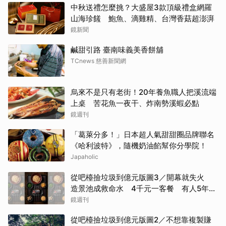
中秋送禮怎麼挑？大盛屋3款頂級禮盒網羅
山海珍饈 鮑魚、滴雞精、台灣香菇超澎湃
鏡新聞
鹹甜引路 臺南味義美香餅舖
TCnews 慈善新聞網
烏來不是只有老街！20年養魚職人把溪流端
上桌 苦花魚一夜干、炸南勢溪蝦必點
鏡週刊
「葛萊分多！」日本超人氣甜甜圈品牌聯名
《哈利波特》，隨機奶油餡幫你分學院！
Japaholic
從吧檯撿垃圾到億元版圖3／開幕就失火
造景池成救命水 4千元一客餐 有人5年吃
了50次
鏡週刊
從吧檯撿垃圾到億元版圖2／不想靠複製賺