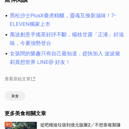
黑松沙士PlusX臺虎精釀，靈魂互換新滋味！7-
ELEVEN獨家上市
萬波創意手搖茶好評不斷，楊枝甘露「正港」好滋
味，今夏強勢登台
女孩間的樂趣只有自己最知道，趕快加入 波波黛
莉異想世界 LINE@ 好友！
查看原始文章
美食
更多美食相關文章
01
從吧檯撿垃圾到億元版圖2／不想靠複製賺