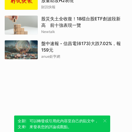
放量助攻H2表現
財訊快報
股災失土全收復！18檔台股ETF創波段新
高 前十強表現一覽
Newtalk
盤中速報 - 信昌電(6173)大跌7.02%，報
159元
anue鉅亨網
全新體驗！一鍵引用此內容，透過發布貼
可以轉發或引用此內容至自己的貼文中，
文來輕鬆表達個人立場。
來發表您的評論或觀點。