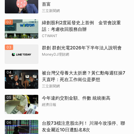
首富
三立新聞網
02
緯創股利2度延發史上首例 金管會說重
話：考慮收回股務自辦
CTWANT
03
群創 群創光電2026年下半年法人說明會
MoneyDJ理財網
04
被台灣父母養大太折磨？黃仁勳每週狂操7
天直呼：死在工作崗位是夢想
三立新聞網
05
今年違約交割金額、件數 統統衝高
經濟日報
06
台股73檔注意股出列！ 川湖今攻漲停、聯
友金屬近10日遭點名8次