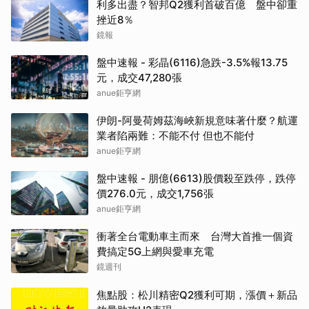
利多出盡？智邦Q2獲利首破百億 盤中卻重
挫近8％
鏡報
盤中速報 - 彩晶(6116)急跌-3.5%報13.75
元，成交47,280張
anue鉅亨網
伊朗-阿曼荷姆茲海峽新規意味著什麼？航運
業者陷兩難：不能不付 但也不能付
anue鉅亨網
盤中速報 - 朋億(6613)股價殺至跌停，跌停
價276.0元，成交1,756張
anue鉅亨網
衝著全台電動車主而來 台灣大首推一個資
費搞定5G上網與愛車充電
鏡週刊
焦點股：松川精密Q2獲利可期，漲價＋新品