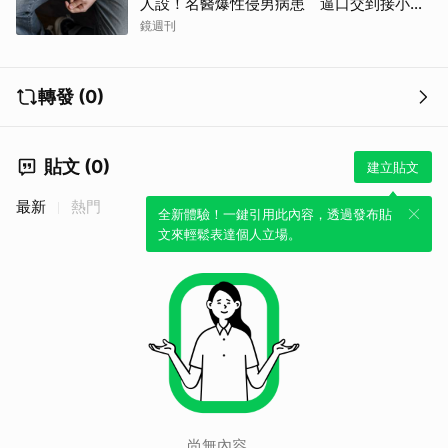
人設！名醫爆性侵男病患 逼口交到接小孩
鬧鐘響才停
鏡週刊
轉發 (0)
貼文 (0)
建立貼文
最新
熱門
全新體驗！一鍵引用此內容，透過發布貼
文來輕鬆表達個人立場。
尚無內容。