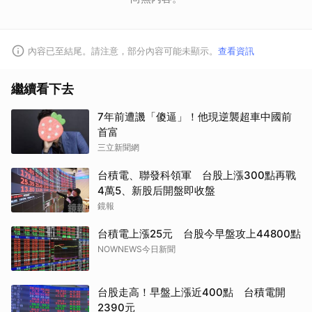
內容已至結尾。請注意，部分內容可能未顯示。
查看資訊
繼續看下去
7年前遭譏「傻逼」！他現逆襲超車中國前
首富
三立新聞網
台積電、聯發科領軍 台股上漲300點再戰
4萬5、新股后開盤即收盤
鏡報
台積電上漲25元 台股今早盤攻上44800點
NOWNEWS今日新聞
台股走高！早盤上漲近400點 台積電開
2390元