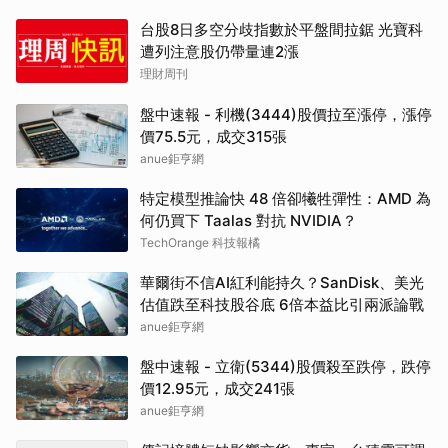
台股8日多空分歧指數於平盤間拉鋸 光寶科
遭列注意股仍帶量連2漲
理財周刊
盤中速報 - 利機(3444)股價拉至漲停，漲停
價75.5元，成交315張
anue鉅亨網
特定模型推論快 48 倍卻犧牲彈性：AMD 為
何仍買下 Taalas 對抗 NVIDIA？
TechOrange 科技報橘
華爾街不信AI紅利能持久？SanDisk、美光
估值跌至科技股谷底 6倍本益比引兩派論戰
anue鉅亨網
盤中速報 - 立衛(5344)股價殺至跌停，跌停
價12.95元，成交241張
anue鉅亨網