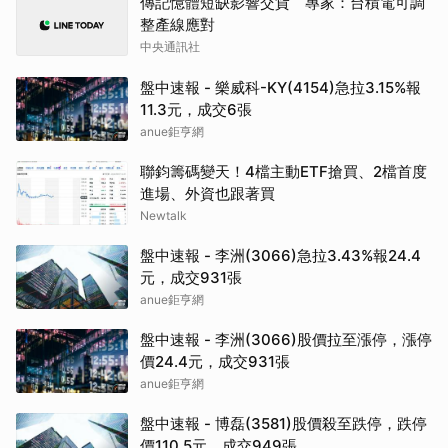
傳記憶體短缺影響交貨 專家：台積電可調
整產線應對
中央通訊社
盤中速報 - 樂威科-KY(4154)急拉3.15%報
11.3元，成交6張
anue鉅亨網
聯鈞籌碼變天！4檔主動ETF搶買、2檔首度
進場、外資也跟著買
Newtalk
盤中速報 - 李洲(3066)急拉3.43%報24.4
元，成交931張
anue鉅亨網
盤中速報 - 李洲(3066)股價拉至漲停，漲停
價24.4元，成交931張
anue鉅亨網
盤中速報 - 博磊(3581)股價殺至跌停，跌停
價110.5元，成交949張