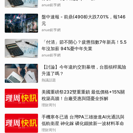
anue鉅亨網
盤中速報 - 前鼎(4908)大跌7.01%，報146
元
anue鉅亨網
「付清」節不開心？疲憊指數7年新高！5.5
年沒加薪 94%憂中年失業
anue鉅亨網
【討論】今年違約交割暴增，台股槓桿風險
升溫了嗎？
熱議話題
美國重磅祭232雙重重鎖 最低價格+15%關
稅築高牆！台廠受惠與隱憂全拆解
理財周刊
手機寒冬已過 台灣PA三雄搶進AI光通訊與
低軌衛星 砷化鎵 磷化銦掀新一波材料革命
理財周刊