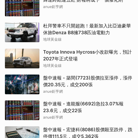
anue鉅亨網
杜拜警車不只開超跑！最新加入比亞迪豪華
休旅Denza B8擁738匹油電動力
地球黃金線
Toyota Innova Hycross小改款曝光，預計
2027年正式登場
地球黃金線
盤中速報 - 築間(7723)股價拉至漲停，漲停
價20.35元，成交200張
anue鉅亨網
盤中速報 - 進能服(6692)急拉3.07%報
23.6元，成交22張
anue鉅亨網
盤中速報 - 宏捷科(8086)股價殺至跌停，跌
停價111.5元，成交5,362張