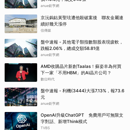
anue鉅亨網
京沅鎢鈷黃聖玹遭他殺破案後 聯友金屬連
續好幾天漲停
信傳媒
盤中速報 - 其他電子類指數類股表現疲軟，
跌幅2.06%，總成交額58.81億
anue鉅亨網
AMD收購晶片新創Taalas！蘇姿丰為何買
下一家「不用HBM」的AI晶片公司？
數位時代
盤中速報 - 利機(3444)大漲7.13%，報73.6
元
anue鉅亨網
OpenAI升級ChatGPT 免費用戶可無限文
字對話、新增Think模式
TVBS