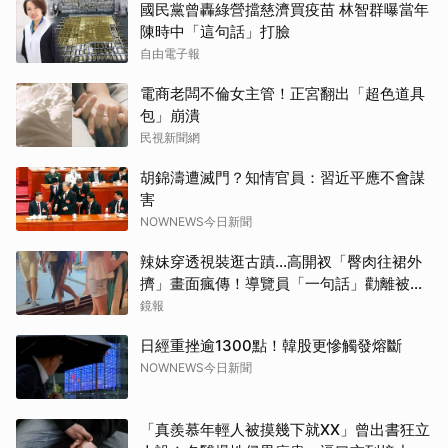
國民黨曾轟綠營擋慈濟買疫苗 林智群曝當年
陳時中「這句話」打臉
取消
自由電子報
電商老闆不倫女主管！正宮翻出「超色道具
包」崩潰
民視新聞網
胡錦濤遭滅門？知情官員：習近平應不會謀
害
NOWNEWS今日新聞
辣妹穿透視裝逛古蹟…高開衩「臀肉往裙外
擠」畫面瘋傳！導覽員「一句話」勸離被狂
讚
鏡報
日經重挫逾1300點！韓股更慘觸發熔斷
NOWNEWS今日新聞
「真羨慕年輕人被摸幾下就XX」曾出書狂立