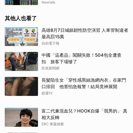
Newtalk
其他人也看了
高雄8月7日城鎮韌性防空演習 人車管制違者
最高罰15萬
自由電子報
中國「這產品」闖關失敗！504包全遭查
扣 旅客下場慘了
民視新聞網
長髮陌生女「穿性感黑絲漁網內衣」在家門
口排回 他害怕急報警！結局竟神展開
鏡週刊
富二代兼混血兒？HOOK自爆「我男的」 真
相大反轉
EBC 東森娛樂