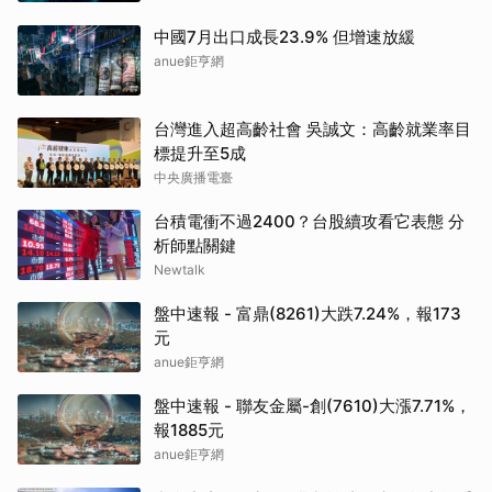
中國7月出口成長23.9% 但增速放緩
anue鉅亨網
台灣進入超高齡社會 吳誠文：高齡就業率目
標提升至5成
中央廣播電臺
台積電衝不過2400？台股續攻看它表態 分
析師點關鍵
Newtalk
盤中速報 - 富鼎(8261)大跌7.24%，報173
元
anue鉅亨網
盤中速報 - 聯友金屬-創(7610)大漲7.71%，
報1885元
anue鉅亨網