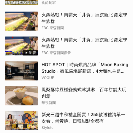
食尚玩家
火鍋熱戰！南霸天「井賀」插旗新北 鎖定學
生族群
EBC 東森新聞
火鍋熱戰！南霸天「井賀」插旗新北 鎖定學
生族群
影音
EBC 東森新聞影音
HOT SPOT｜時尚烘焙品牌「Moon Baking
Studio」微風廣場展新店，4大麵包主題早
午餐、時令風味甜點，再定義你的用餐日常
VOGUE
鳳梨酥綠豆椪變義式冰淇淋 百年餅舖大玩
創意
華視新聞
新光三越中秋禮盒開賣！255款送禮清單一
次看，蛋黃酥、日韓甜點全都有
Styletc