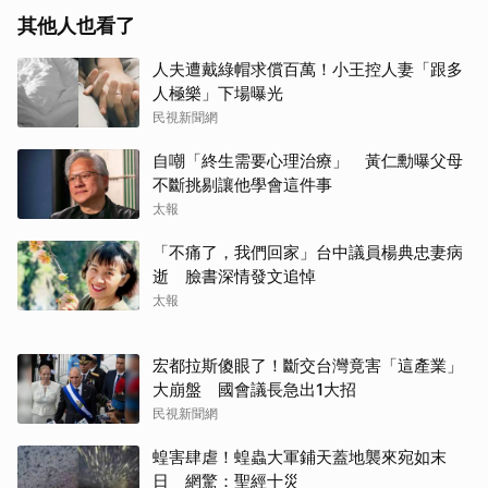
其他人也看了
人夫遭戴綠帽求償百萬！小王控人妻「跟多
人極樂」下場曝光
民視新聞網
自嘲「終生需要心理治療」 黃仁勳曝父母
不斷挑剔讓他學會這件事
太報
「不痛了，我們回家」台中議員楊典忠妻病
逝 臉書深情發文追悼
太報
宏都拉斯傻眼了！斷交台灣竟害「這產業」
大崩盤 國會議長急出1大招
民視新聞網
蝗害肆虐！蝗蟲大軍鋪天蓋地襲來宛如末
日 網驚：聖經十災