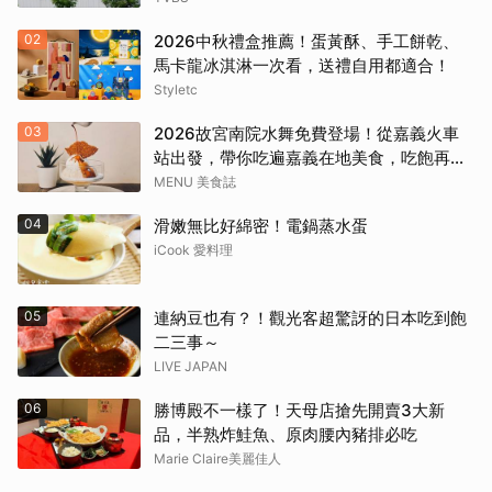
02
2026中秋禮盒推薦！蛋黃酥、手工餅乾、
馬卡龍冰淇淋一次看，送禮自用都適合！
Styletc
03
2026故宮南院水舞免費登場！從嘉義火車
站出發，帶你吃遍嘉義在地美食，吃飽再去
看夜間展演，這周末就這樣安排吧！
MENU 美食誌
04
滑嫩無比好綿密！電鍋蒸水蛋
iCook 愛料理
05
連納豆也有？！觀光客超驚訝的日本吃到飽
二三事～
LIVE JAPAN
06
勝博殿不一樣了！天母店搶先開賣3大新
品，半熟炸鮭魚、原肉腰內豬排必吃
Marie Claire美麗佳人