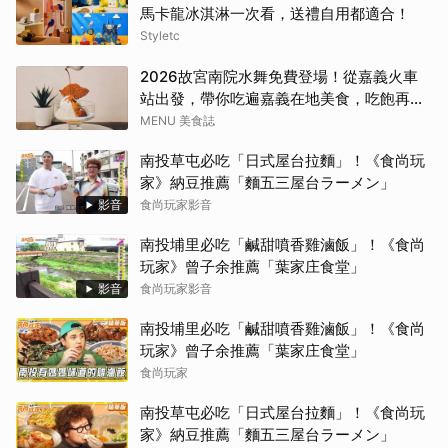
馬卡龍冰淇淋一次看，送禮自用都適合！
Styletc
2026故宮南院水舞免費登場！從嘉義火車
站出發，帶你吃遍嘉義在地美食，吃飽再去
看夜間展演，這周末就這樣安排吧！
MENU 美食誌
南投草屯必吃「日式屋台拉麵」！《食尚玩
家》納豆推薦「麵五三屋台ラーメン」
影音
食尚玩家影音
南投埔里必吃「鹹甜噴香雞滷飯」！《食尚
玩家》曾子余推薦「葉家庄食堂」
影音
食尚玩家影音
南投埔里必吃「鹹甜噴香雞滷飯」！《食尚
玩家》曾子余推薦「葉家庄食堂」
食尚玩家
南投草屯必吃「日式屋台拉麵」！《食尚玩
家》納豆推薦「麵五三屋台ラーメン」