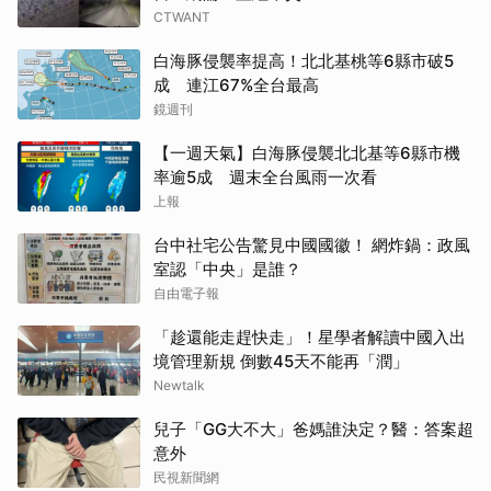
CTWANT
白海豚侵襲率提高！北北基桃等6縣市破5
成 連江67%全台最高
鏡週刊
【一週天氣】白海豚侵襲北北基等6縣市機
率逾5成 週末全台風雨一次看
上報
台中社宅公告驚見中國國徽！ 網炸鍋：政風
室認「中央」是誰？
自由電子報
「趁還能走趕快走」！星學者解讀中國入出
境管理新規 倒數45天不能再「潤」
Newtalk
兒子「GG大不大」爸媽誰決定？醫：答案超
意外
民視新聞網