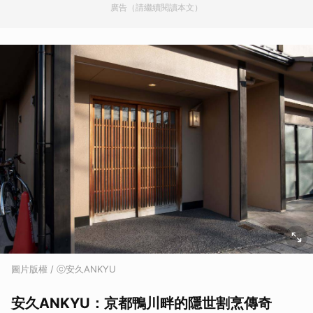
廣告（請繼續閱讀本文）
圖片版權 / ⓒ安久ANKYU
安久ANKYU：京都鴨川畔的隱世割烹傳奇