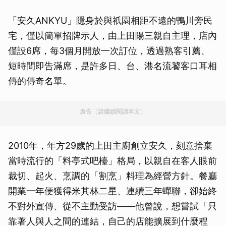
「安久ANKYU」隱身於與祇園相距不遠的鴨川旁民
宅，僅以簡單招牌示人，由上田陽三親自主理，店內
僅設6席，每3個月開放一次訂位，透過熟客引薦、
短時間即告滿席，是許多日、台、港名流饕客口耳相
傳的傳奇名單。
廣告（請繼續閱讀本文）
2010年，年方29歲的上田主廚創立安久，刻意捨棄
當時流行的「料亭式吧檯」格局，以親自在客人眼前
裁切、起火、烹調的「割烹」料理為經營方針。餐廳
開業一年便獲得米其林二星、連續三年蟬聯，卻始終
不對外宣傳、從不主動受訪——他曾說，想嘗試「只
靠著人與人之間的連結，自己的店能擴展到什麼程