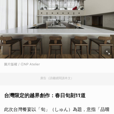
圖片版權 / ⓒNP Atelier
廣告（請繼續閱讀本文）
台灣限定的越界創作：春日旬刻11道
此次台灣餐宴以「旬」（しゅん）為題，意指「品嚐