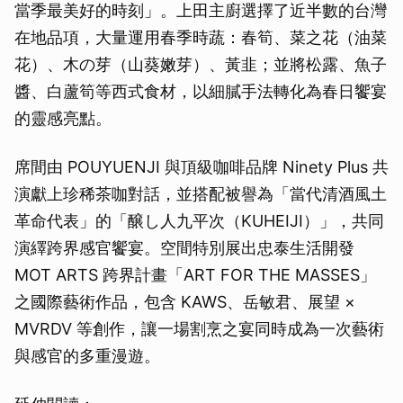
當季最美好的時刻」。上田主廚選擇了近半數的台灣
在地品項，大量運用春季時蔬：春筍、菜之花（油菜
花）、木の芽（山葵嫩芽）、黃韭；並將松露、魚子
醬、白蘆筍等西式食材，以細膩手法轉化為春日饗宴
的靈感亮點。
席間由 POUYUENJI 與頂級咖啡品牌 Ninety Plus 共
演獻上珍稀茶咖對話，並搭配被譽為「當代清酒風土
革命代表」的「醸し人九平次（KUHEIJI）」，共同
演繹跨界感官饗宴。空間特別展出忠泰生活開發
MOT ARTS 跨界計畫「ART FOR THE MASSES」
之國際藝術作品，包含 KAWS、岳敏君、展望 ×
MVRDV 等創作，讓一場割烹之宴同時成為一次藝術
與感官的多重漫遊。