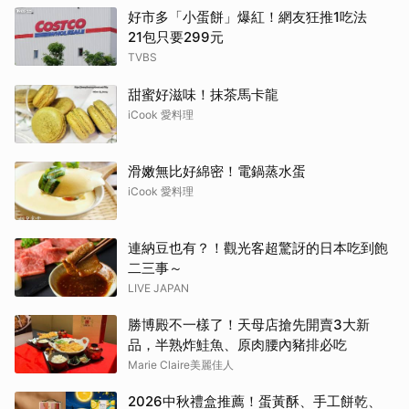
好市多「小蛋餅」爆紅！網友狂推1吃法
21包只要299元
TVBS
甜蜜好滋味！抹茶馬卡龍
iCook 愛料理
滑嫩無比好綿密！電鍋蒸水蛋
iCook 愛料理
連納豆也有？！觀光客超驚訝的日本吃到飽
二三事～
LIVE JAPAN
勝博殿不一樣了！天母店搶先開賣3大新
品，半熟炸鮭魚、原肉腰內豬排必吃
Marie Claire美麗佳人
2026中秋禮盒推薦！蛋黃酥、手工餅乾、