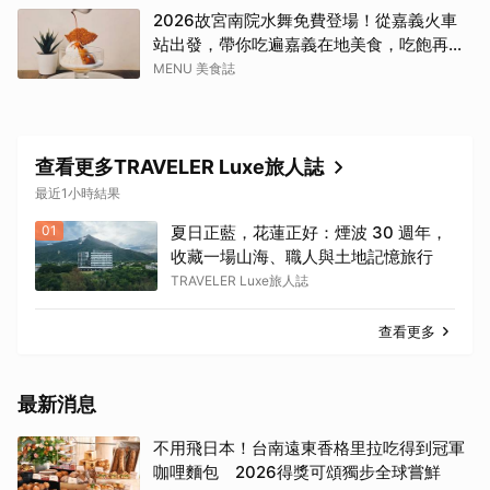
2026故宮南院水舞免費登場！從嘉義火車
站出發，帶你吃遍嘉義在地美食，吃飽再去
看夜間展演，這周末就這樣安排吧！
MENU 美食誌
查看更多TRAVELER Luxe旅人誌
最近1小時結果
01
夏日正藍，花蓮正好：煙波 30 週年，
收藏一場山海、職人與土地記憶旅行
TRAVELER Luxe旅人誌
查看更多
最新消息
不用飛日本！台南遠東香格里拉吃得到冠軍
咖哩麵包 2026得獎可頌獨步全球嘗鮮