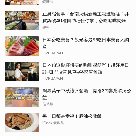
鏡新聞
正男報食事／台南火鍋新霸主殺進新莊！井
賀鍋物40種自助吧任你拿，必吃黏嘴肉燥
飯、現做棉花糖
鏡報
日本必吃美食？觀光客最想吃日本美食大調
查
LIVE JAPAN
日本旅遊點杯想要的咖啡很簡單！超好用日
語-咖啡店常見單字&簡單會話
LIVE JAPAN
鴻鼎菓子中秋禮盒登場 提撥3%響應罕病公
益
信傳媒
每一口都是幸福！麻油松阪飯
iCook 愛料理