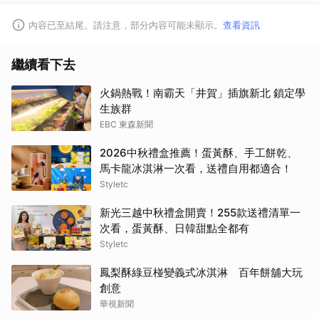
內容已至結尾。請注意，部分內容可能未顯示。
查看資訊
繼續看下去
火鍋熱戰！南霸天「井賀」插旗新北 鎖定學
生族群
EBC 東森新聞
2026中秋禮盒推薦！蛋黃酥、手工餅乾、
馬卡龍冰淇淋一次看，送禮自用都適合！
Styletc
新光三越中秋禮盒開賣！255款送禮清單一
次看，蛋黃酥、日韓甜點全都有
Styletc
鳳梨酥綠豆椪變義式冰淇淋 百年餅舖大玩
創意
華視新聞