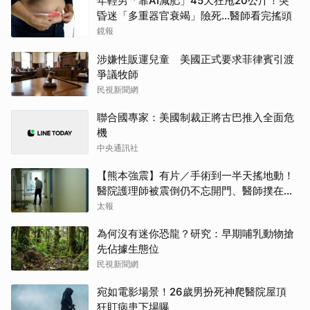
年輕男「靠AI減肥」45天狂甩20公斤！突
昏迷「多重器官衰竭」險死...醫師看完搖頭
鏡報
涉嫌性販運兒童 美國正式要求菲律賓引渡
爭議牧師
民視新聞網
聯合國專家：美國制裁正將古巴推入全面危
機
中央通訊社
【熊本強震】有片／手術到一半天搖地動！
醫院護理師被震倒仍不忘開門、醫師撲在病
人身上保䕶
太報
為何沒有迷你恐龍？研究：早期哺乳動物搶
先佔據生態位
民視新聞網
宛如電影場景！26歲男扮死神爬醫院屋頂
狂盯病患下場曝