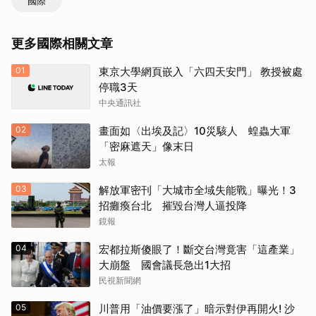
國際
更多國際相關文章
01
東京大學網頁嵌入「六四天安門」 教授被處
停職3天
中央通訊社
02
畫面如〈出埃及記〉10災駭人 蝗蟲大軍
「密麻遮天」像末日
太報
03
解放軍密刊「大城市全域失能戰」曝光！3
招癱瘓台北 摧毀台灣人逼投降
鏡報
04
宏都拉斯傻眼了！斷交台灣竟害「這產業」
大崩盤 國會議長急出1大招
民視新聞網
05
川普用「油價要漲了」暗示對伊再開火! 沙