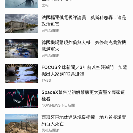
太報
法國驅逐俄電視評論員 莫斯科怒轟：這是
政治迫害
民視新聞網
德國機場驚現炸藥無人機 旁停烏克蘭貨機
載滿軍火
民視新聞網
FOCUS全球新聞／3年前以空襲滅門 加薩
掘出大家族112具遺體
TVBS
SpaceX禁售期初解禁釀更大賣壓？專家這
樣看
NOWNEWS今日新聞
西班牙飛地休達邊境爆衝撞 地方首長證實
約百人死亡
民視新聞網