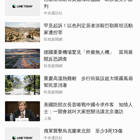
判
中央通訊社
罕見起訴！以色列定居者涉殺巴勒斯坦活動
家遭控罪
民視新聞網
德國重要機場驚見「炸藥無人機」 當局展
開反恐調查
民視新聞網
重慶高溫熱難耐 步行街裝設超大噴霧風扇
幫民眾消暑
民視新聞網
美國防部次長昔嗆戰中國今求作客 知情人
士：一開會就叫大家想辦法讓北京邀訪
上報
俄軍襲擊烏克蘭東北部 至少3死13傷
中央通訊社