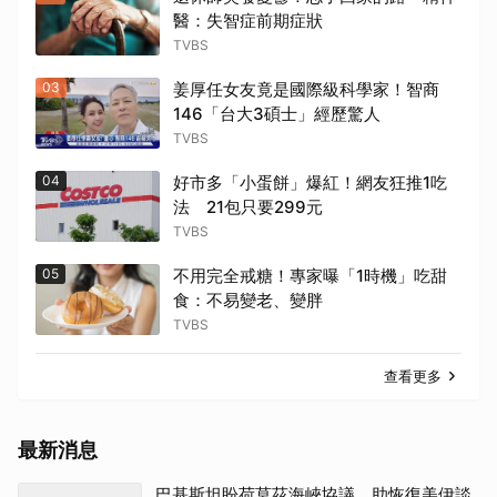
醫：失智症前期症狀
TVBS
03
姜厚任女友竟是國際級科學家！智商
146「台大3碩士」經歷驚人
TVBS
04
好市多「小蛋餅」爆紅！網友狂推1吃
法 21包只要299元
TVBS
05
不用完全戒糖！專家曝「1時機」吃甜
食：不易變老、變胖
TVBS
查看更多
最新消息
巴基斯坦盼荷莫茲海峽協議 助恢復美伊談