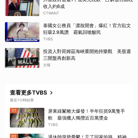
收入約6成
CTWANT
泰國女公務員「濃妝開會」爆紅！官方貼文
狂吸2.9萬讚 霸氣回嗆酸民
TVBS
投資人對荷姆茲海峽重開抱持樂觀 美股週
三開盤再創新高
太報
取消
查看更多TVBS
最近1小時結果
01
屏東綠鬣蜥大爆發！半年狂抓9萬隻手
軟 最強獵人獨攬近百萬獎金
TVBS
02
退休師突發憂鬱！忘了回家的路 精神