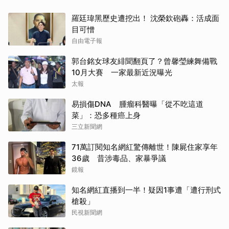
羅廷瑋黑歷史遭挖出！ 沈榮欽砲轟：活成面
目可憎
自由電子報
郭台銘女球友緋聞翻頁了？曾馨瑩練舞備戰
10月大賽 一家最新近況曝光
太報
易損傷DNA 腫瘤科醫曝「從不吃這道
菜」：恐多種癌上身
三立新聞網
71萬訂閱知名網紅驚傳離世！陳屍住家享年
36歲 昔涉毒品、家暴爭議
鏡報
知名網紅直播到一半！疑因1事遭「遭行刑式
槍殺」
民視新聞網