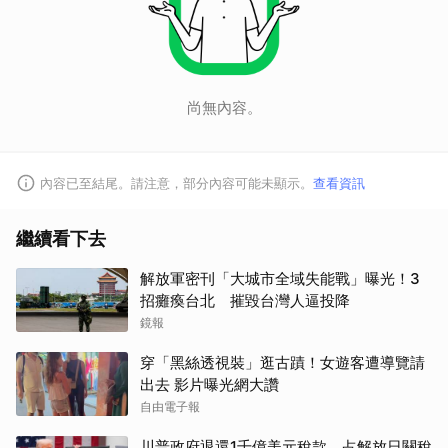
尚無內容。
內容已至結尾。請注意，部分內容可能未顯示。
查看資訊
繼續看下去
解放軍密刊「大城市全域失能戰」曝光！3
招癱瘓台北 摧毀台灣人逼投降
鏡報
穿「黑絲透視裝」逛古蹟！女遊客遭導覽請
出去 影片曝光網大讚
自由電子報
川普政府退還1千億美元稅款 占解放日關稅