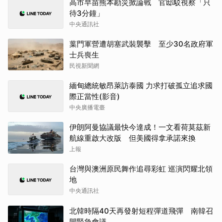
高市早苗熊本勘災掀論戰 官邸駁視察「只
待3分鐘」
中央通訊社
葉門軍營遭胡塞武裝襲擊 至少30名政府軍
士兵喪生
民視新聞網
緬甸總統敏昂萊訪泰國 力求打破孤立追求國
際正當性(影音)
中央廣播電臺
伊朗阿曼協議最快今達成！一文看荷莫茲新
航線重啟大改版 但美國得拿承諾來換
上報
台灣與澳洲原民舞作追尋彩虹 巡演閃耀北領
地
中央通訊社
北韓時隔40天再發射短程彈道飛彈 南韓召
開緊急會議