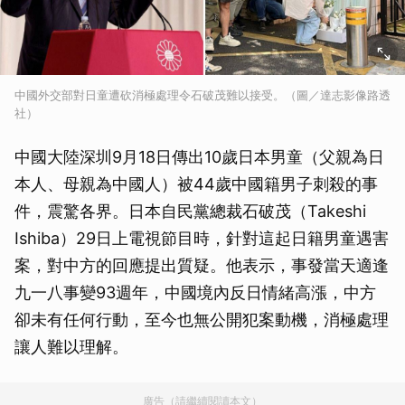
中國外交部對日童遭砍消極處理令石破茂難以接受。（圖／達志影像路透
社）
中國大陸深圳9月18日傳出10歲日本男童（父親為日
本人、母親為中國人）被44歲中國籍男子刺殺的事
件，震驚各界。日本自民黨總裁石破茂（Takeshi
Ishiba）29日上電視節目時，針對這起日籍男童遇害
案，對中方的回應提出質疑。他表示，事發當天適逢
九一八事變93週年，中國境內反日情緒高漲，中方
卻未有任何行動，至今也無公開犯案動機，消極處理
讓人難以理解。
廣告（請繼續閱讀本文）