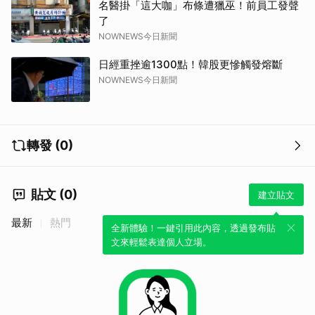
名醫掛「這大咖」布條遭獵巫！前員工發聲
了
NOWNEWS今日新聞
日經重挫逾1300點！韓股更慘觸發熔斷
NOWNEWS今日新聞
轉發 (0)
貼文 (0)
建立貼文
最新
熱門
全新體驗！一鍵引用此內容，透過發布貼
文來輕鬆表達個人立場。