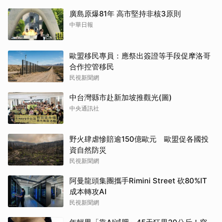
廣島原爆81年 高市堅持非核3原則
中華日報
歐盟移民專員：應祭出簽證等手段促摩洛哥
合作控管移民
民視新聞網
中台灣縣市赴新加坡推觀光(圖)
中央通訊社
野火肆虐慘賠逾150億歐元 歐盟促各國投
資自然防災
民視新聞網
阿曼龍頭集團攜手Rimini Street 砍80%IT
成本轉攻AI
民視新聞網