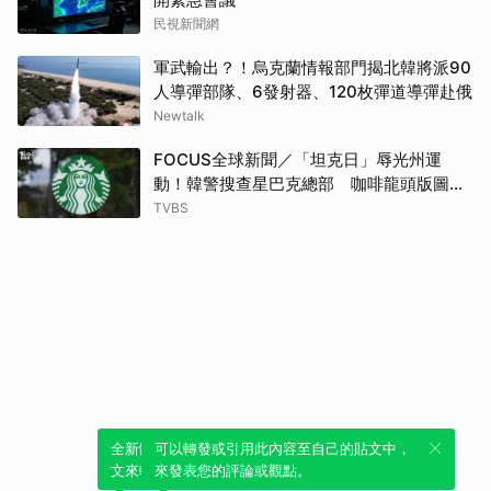
民視新聞網
軍武輸出？！烏克蘭情報部門揭北韓將派90
人導彈部隊、6發射器、120枚彈道導彈赴俄
Newtalk
FOCUS全球新聞／「坦克日」辱光州運
動！韓警搜查星巴克總部 咖啡龍頭版圖洗
牌
TVBS
全新體驗！一鍵引用此內容，透過發布貼
可以轉發或引用此內容至自己的貼文中，
文來輕鬆表達個人立場。
來發表您的評論或觀點。