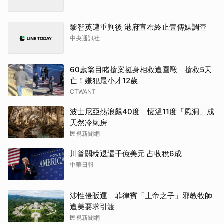
黎智英遭重判後 港府宣布終止壹傳媒調查
中央通訊社
60歲翁目睹搶案挺身相救遭圍毆 搶救5天
亡！嫌犯最小才12歲
CTWANT
波士尼亞熱浪飆40度 恆溫11度「風洞」成
天然冷氣房
民視新聞網
川普關稅退還千億美元 占收稅6成
中華日報
涉性侵販運 菲律賓「上帝之子」邪教牧師
遭美要求引渡
民視新聞網