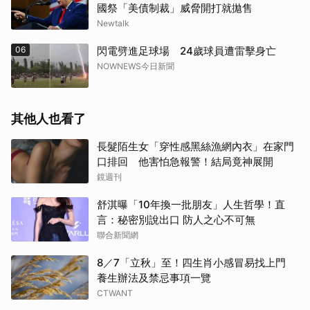
國祭「美債制裁」威脅開打就拋售
Newtalk
06
閃電劈進足球場 24歲球員遭雷擊身亡
NOWNEWS今日新聞
其他人也看了
長髮陌生女「穿性感黑絲漁網內衣」在家門
口排回 他害怕急報警！結局竟神展開
鏡週刊
舒淇曝「10年換一批朋友」人生哲學！直
言：秘密別說出口 防人之心不可無
聯合新聞網
8／7「立秋」至！四生肖小感冒易找上門
養生辦法及禁忌事項一覽
CTWANT