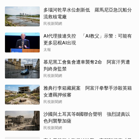
多瑙河乾旱水位創新低 羅馬尼亞急沉船分
流救核電廠
民視新聞網
AI代理接連失控 「AI教父」示警：可能有
更多惡棍AI出現
太報
慕尼黑工會集會遭車襲奪2命 阿富汗男遭
判終身監禁
民視新聞網
雅典行李箱藏屍案 阿富汗拳擊手涉殺英籍
女遭羈押候審
民視新聞網
沙國與土耳其等8國聯合聲明 強烈譴責以
色列襲擊加薩
民視新聞網