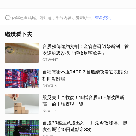
內容已至結尾。請注意，部分內容可能未顯示。
查看資訊
繼續看下去
台股頻傳違約交割！金管會研議祭新制 首
次違約恐改採「預收足額款券」
CTWANT
台積電衝不過2400？台股續攻看它表態 分
析師點關鍵
Newtalk
股災失土全收復！18檔台股ETF創波段新
高 前十強表現一覽
Newtalk
台股73檔注意股出列！ 川湖今攻漲停、聯
友金屬近10日遭點名8次