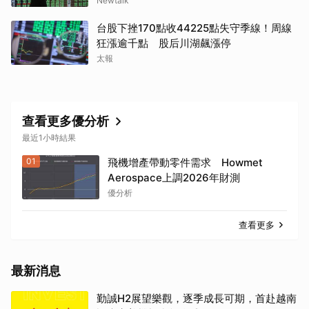
Newtalk
台股下挫170點收44225點失守季線！周線
取消
狂漲逾千點 股后川湖飆漲停
太報
查看更多優分析
最近1小時結果
01
飛機增產帶動零件需求 Howmet
Aerospace上調2026年財測
優分析
查看更多
最新消息
勤誠H2展望樂觀，逐季成長可期，首赴越南