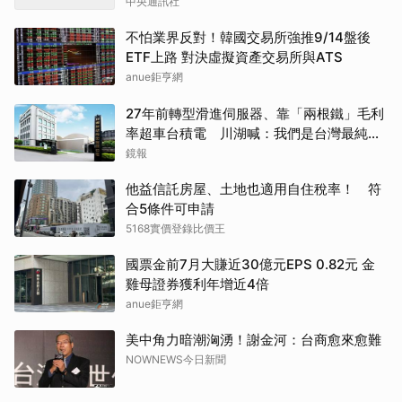
中央通訊社
不怕業界反對！韓國交易所強推9/14盤後
ETF上路 對決虛擬資產交易所與ATS
anue鉅亨網
27年前轉型滑進伺服器、靠「兩根鐵」毛利
率超車台積電 川湖喊：我們是台灣最純AI
股
鏡報
他益信託房屋、土地也適用自住稅率！ 符
合5條件可申請
5168實價登錄比價王
國票金前7月大賺近30億元EPS 0.82元 金
雞母證券獲利年增近4倍
anue鉅亨網
美中角力暗潮洶湧！謝金河：台商愈來愈難
NOWNEWS今日新聞