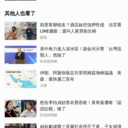
其他人也看了
前恩客變砲友？酒店妹控強押性侵 法官看
LINE傻眼：還叫人家買衛生棉
鏡報
美中角力進入深水區！謝金河示警「台灣這
類人」危險了
民視新聞網
伊朗、阿曼快敲定共管荷姆茲海峽協議 美
媒：最快週三宣布
太報
怒告李怡貞妨害名譽吞敗！黃宥嘉遭嗆「認
證訟棍」慘了
民視新聞網
AI短劇成癮？長輩狂追停不下來，子女崩潰