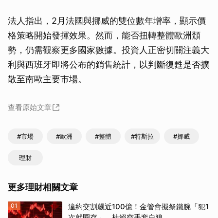
法人指出，2月法國與挪威的雙位數年增率，顯示價
格策略開始發揮效果。然而，能否扭轉整體歐洲頹
勢，仍需觀察更多國家數據。投資人正密切關注義大
利與西班牙即將公布的銷售統計，以判斷復甦是否擴
散至南歐主要市場。
查看原始文章
#市場
#歐洲
#整體
#特斯拉
#挪威
理財
更多理財相關文章
01
違約交割飆近100億！金管會擬祭鐵腕「犯1
次就圈存」 杜絕空手套白狼