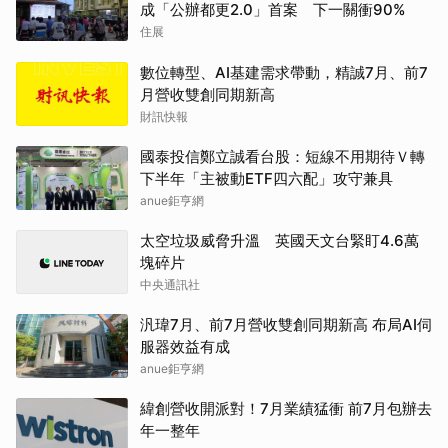
成「公辦都更2.0」首案 下一關衝90%
住展
數位轉型、AI基建需求帶動，精誠7月、前7
月營收雙創同期新高
財訊快報
國泰投信鄭立誠看台股：短線不用期待Ｖ轉
下半年「主被動ETF四六配」攻守兼具
anue鉅亨網
太空垃圾威脅升溫 英國天文台緊盯4.6萬
塊碎片
中央通訊社
汎瑋7月、前7月營收雙創同期新高 布局AI伺
服器效益有成
anue鉅亨網
緯創營收開派對！7月業績猛衝 前7月包辦去
年一整年