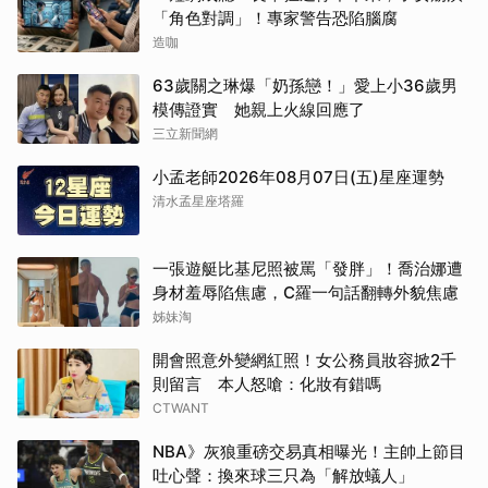
「角色對調」！專家警告恐陷腦腐
造咖
63歲關之琳爆「奶孫戀！」愛上小36歲男
模傳證實 她親上火線回應了
三立新聞網
小孟老師2026年08月07日(五)星座運勢
清水孟星座塔羅
一張遊艇比基尼照被罵「發胖」！喬治娜遭
身材羞辱陷焦慮，C羅一句話翻轉外貌焦慮
姊妹淘
開會照意外變網紅照！女公務員妝容掀2千
則留言 本人怒嗆：化妝有錯嗎
CTWANT
NBA》灰狼重磅交易真相曝光！主帥上節目
吐心聲：換來球三只為「解放蟻人」