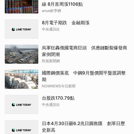
線 8月首周漲1106點
anue鉅亨網
8月電子期跌 金融期漲
中央通訊社
烏軍狂轟俄國電商巨頭 供應鏈斷裂爆發商
家倒閉潮
民視新聞網
國際鋼價落底 中鋼9月盤價開平盤渡調整
期
NOWNEWS今日新聞
台股跌170.79點
中央通訊社
日本4月30日砸6.2兆日圓救匯 創單日歷
史新高