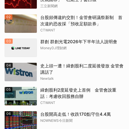
三立新聞網
02
台股頻傳違約交割！金管會研議祭新制 首
次違約恐改採「預收足額款券」
CTWANT
03
群創 群創光電2026年下半年法人說明會
MoneyDJ理財網
04
史上頭一遭！緯創股利二度延後發放 金管會
講話了
Newtalk
05
緯創股利2度延發史上首例 金管會說重
話：考慮收回股務自辦
CTWANT
06
台股開高走低！收跌170點守住4.4萬
NOWNEWS今日新聞