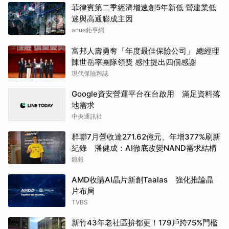
菲律賓第二季經濟增速創5年新低 營建業低
迷與高通膨成主因
anue鉅亨網
富邦人壽勇奪「年度最佳保險公司」 總經理
陳世岳率團隊領獎 感性提出四個感謝
現代保險雜誌
Google資安營運平台在台啟用 滿足資料落
地需求
中央通訊社
群聯7月營收達271.62億元、年增377%刷新
紀錄 潘健成：AI徹底改變NAND需求結構
鏡報
AMD收購AI晶片新創Taalas 強化推論晶
片布局
TVBS
新竹43年老社區拚都更！179戶跨75%門檻