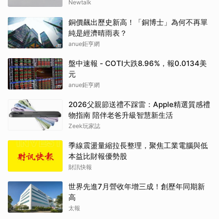
Newtalk
銅價飆出歷史新高！「銅博士」為何不再單
純是經濟晴雨表？
anue鉅亨網
盤中速報 - COTI大跌8.96%，報0.0134美
元
anue鉅亨網
2026父親節送禮不踩雷：Apple精選質感禮
物指南 陪伴老爸升級智慧新生活
Zeek玩家誌
季線震盪量縮拉長整理，聚焦工業電腦與低
本益比財報優勢股
財訊快報
世界先進7月營收年增三成！創歷年同期新
高
太報