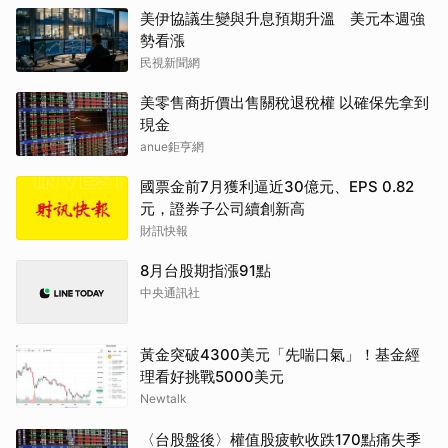
美伊協議生變與升息預期升溫 美元本週強
勢看漲
民視新聞網
美零售商折價出售關稅退稅權 以確保先拿到
現金
anue鉅亨網
國票金前7月獲利逼近30億元、EPS 0.82
元，證券子公司續創新高
財訊快報
8月台股期指漲91點
中央通訊社
黃金突破4300美元「先喘口氣」！基金經
理看好挑戰5000美元
Newtalk
〈台股盤後〉權值股疲軟收跌170點痛失季