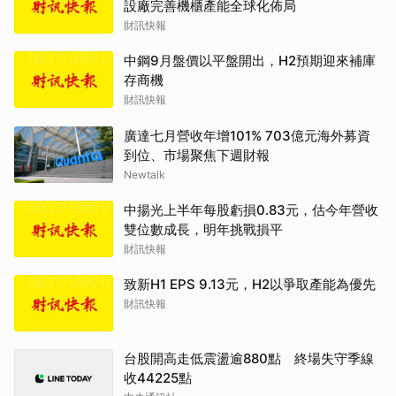
設廠完善機櫃產能全球化佈局
財訊快報
中鋼9月盤價以平盤開出，H2預期迎來補庫
存商機
財訊快報
廣達七月營收年增101% 703億元海外募資
到位、市場聚焦下週財報
Newtalk
中揚光上半年每股虧損0.83元，估今年營收
雙位數成長，明年挑戰損平
財訊快報
致新H1 EPS 9.13元，H2以爭取產能為優先
財訊快報
台股開高走低震盪逾880點 終場失守季線
收44225點