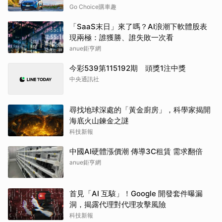
Go Choice購車趣
「SaaS末日」來了嗎？AI浪潮下軟體股表
現兩極：誰獲勝、誰失敗一次看
anue鉅亨網
今彩539第115192期 頭獎1注中獎
中央通訊社
尋找地球深處的「黃金廚房」，科學家揭開
海底火山鍊金之謎
科技新報
中國AI硬體漲價潮 傳導3C租賃 需求翻倍
anue鉅亨網
首見「AI 互駭」！Google 開發套件曝漏
洞，揭露代理對代理攻擊風險
科技新報