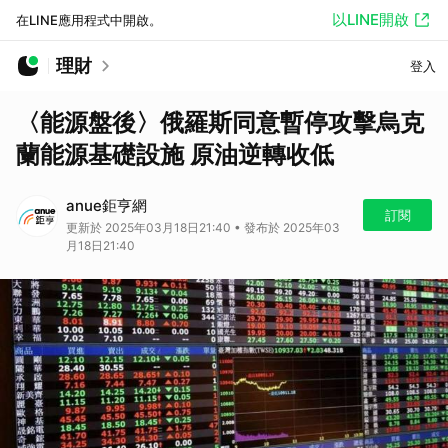
以LINE開啟
在LINE應用程式中開啟。
理財
登入
〈能源盤後〉俄羅斯同意暫停攻擊烏克
蘭能源基礎設施 原油逆轉收低
anue鉅亨網
訂閱
更新於 2025年03月18日21:40 • 發布於 2025年03
月18日21:40