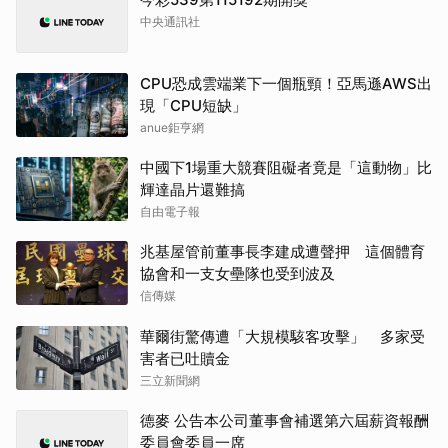
中央通訊社
CPU恐成雲端業下一個瓶頸！亞馬遜AWS出
現「CPU短缺」
anue鉅亨網
中國下1場重大競賽阻礙者竟是「這動物」比
輝達晶片還難搞
自由電子報
兆基屋管前董事長李建成遭聲押 這個體育
協會和一支女壘隊也受到波及
信傳媒
華爾街驚傳遭「大規模駭客攻擊」 多家受
害者已吐贖金
三立新聞網
德麥 公告本公司董事會補選第六屆薪資報酬
委員會委員一席