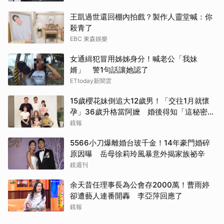
王凱過世還回棚內拍戲？製作人靈堂喊：你
殺青了
EBC 東森娛樂
女通緝犯冒用姊姊身分！喊老公「我妹
婿」 警1句話讓她認了
ETtoday新聞雲
15歲櫻花妹倒追大12歲男！「交往1月就懷
孕」36歲升格當阿嬤 婚後得知「這秘密」
傻眼了
鏡報
5566小刀爆離婚台玻千金！14年豪門婚碎
原因曝 岳母徐莉玲風暴意外揭家族祕辛
鏡週刊
余天昔任理事長為公會存2000萬！曹雨婷
卻遭藝人連番開轟 李亞萍回應了
鏡報