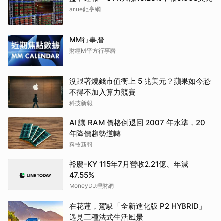
anue鉅亨網
MM行事曆
財經M平方行事曆
沒跟著燒錢市值衝上 5 兆美元？蘋果如今恐
不得不加入算力競賽
科技新報
AI 讓 RAM 價格倒退回 2007 年水準，20
年降價趨勢逆轉
科技新報
裕慶-KY 115年7月營收2.21億、年減
47.55%
MoneyDJ理財網
在花蓮，駕馭「全新進化版 P2 HYBRID」
遇見三種法式生活風景