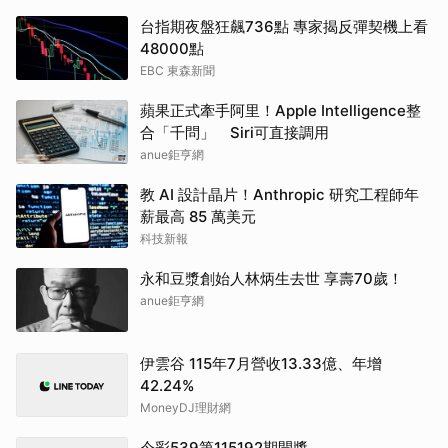
台指期夜盤狂飆736點 專家揭反彈契機上看
48000點
EBC 東森新聞
蘋果正式牽手阿里！Apple Intelligence整
合「千問」 Siri可直接調用
anue鉅亨網
教 AI 設計晶片！Anthropic 研究工程師年
薪最高 85 萬美元
科技新報
永和豆漿創始人林炳生去世 享壽70歲！
anue鉅亨網
伊雲谷 115年7月營收13.33億、年增
42.24%
MoneyDJ理財網
今彩539第115192期開獎