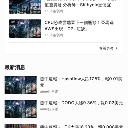
值遭質疑 分析師：SK hynix更便宜
anue鉅亨網
05
CPU恐成雲端業下一個瓶頸！亞馬遜
AWS出現「CPU短缺」
anue鉅亨網
查看更多
最新消息
盤中速報 - Hashflow大跌17.5%，報0.01美
元
anue鉅亨網
盤中速報 - DODO大漲9.36%，報0.02美元
anue鉅亨網
盤中速報 - UTK大漲16.23%，報0.008美元