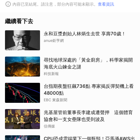
內容已至結尾。請注意，部分內容可能未顯示。
查看資訊
繼續看下去
永和豆漿創始人林炳生去世 享壽70歲！
anue鉅亨網
尋找地球深處的「黃金廚房」，科學家揭開
海底火山鍊金之謎
科技新報
台指期夜盤狂飆736點 專家揭反彈契機上看
48000點
EBC 東森新聞
兆基屋管前董事長李建成遭聲押 這個體育
協會和一支女壘隊也受到波及
信傳媒
CPU恐成雲端業下一個瓶頸！亞馬遜AWS出