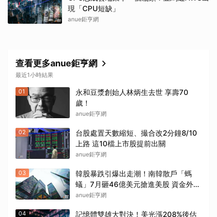
現「CPU短缺」
anue鉅亨網
查看更多anue鉅亨網
最近1小時結果
01
永和豆漿創始人林炳生去世 享壽70
歲！
anue鉅亨網
02
台股處置天數縮短、撮合改2分鐘8/10
上路 這10檔上市股提前出關
anue鉅亨網
03
韓股暴跌引爆出走潮！南韓散戶「螞
蟻」7月砸46億美元搶進美股 資金外流
考驗韓元
anue鉅亨網
04
記憶體雙雄大對決！美光漲208%後估