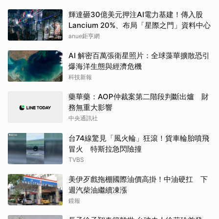
輝達砸30億美元押注AI電力基建！傳入股
Lancium 20%、布局「星際之門」資料中心
anue鉅亨網
AI 解密百萬張衛星照片：全球藻華擴散恐引
爆海洋生態與經濟危機
科技新報
藥華藥：AOP仲裁案第二階段判斷出爐 財
務無重大影響
中央通訊社
台74線驚見「風火輪」狂滾！貨車輪胎噴飛
冒火 特斯拉急閃險撞
TVBS
美伊歹戲拖棚國際油價高掛！中油硬扛 下
週汽柴油繼續凍漲
鏡報