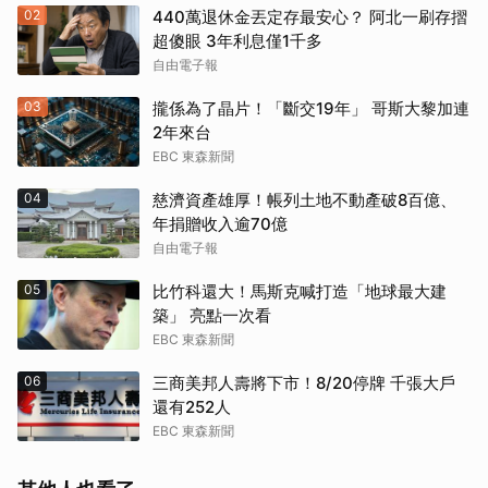
02
440萬退休金丟定存最安心？ 阿北一刷存摺
超傻眼 3年利息僅1千多
自由電子報
03
攏係為了晶片！「斷交19年」 哥斯大黎加連
2年來台
EBC 東森新聞
04
慈濟資產雄厚！帳列土地不動產破8百億、
年捐贈收入逾70億
自由電子報
05
比竹科還大！馬斯克喊打造「地球最大建
築」 亮點一次看
EBC 東森新聞
06
三商美邦人壽將下市！8/20停牌 千張大戶
還有252人
EBC 東森新聞