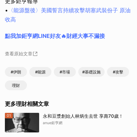
更多鉅亨報導
•
〈能源盤後〉美國誓言持續攻擊胡塞武裝份子 原油
收高
點我加鉅亨網LINE好友🔥財經大事不漏接
查看原始文章
#伊朗
#能源
#市場
#基礎設施
#攻擊
理財
更多理財相關文章
01
永和豆漿創始人林炳生去世 享壽70歲！
anue鉅亨網