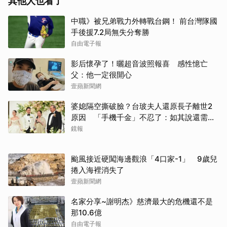
其他人也看了
中職》被兄弟戰力外轉戰台鋼！ 前台灣隊國
手後援7.2局無失分奪勝
自由電子報
影后懷孕了！曬超音波照報喜 感性憶亡
父：他一定很開心
壹蘋新聞網
婆媳隔空撕破臉？台玻夫人還原長子離世2
原因 「手機千金」不忍了：如其說還需要
離開嗎？
鏡報
颱風接近硬闖海邊觀浪「4口家-1」 9歲兒
捲入海裡消失了
壹蘋新聞網
名家分享~謝明杰》慈濟最大的危機還不是
那10.6億
自由電子報