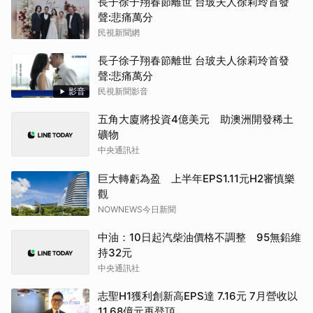
長子徐子翔春節離世 台玻夫人徐莉玲首發
聲:悲痛萬分
民視新聞網
長子徐子翔春節離世 台玻夫人徐莉玲首發
聲:悲痛萬分
影音
民視新聞影音
五角大廈將投資4億美元 助澳洲開發稀土
礦物
中央通訊社
巨大轉虧為盈 上半年EPS1.11元H2審慎樂
觀
NOWNEWS今日新聞
中油：10日起汽柴油價格不調整 95無鉛維
持32元
中央通訊社
志聖H1獲利創新高EPS達 7.16元 7月營收以
11.68億元再登頂