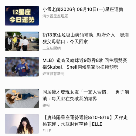
小孟老師2026年08月10日(一)星座運勢
清水孟星座塔羅
扔13孩住垃圾山爽領補助…縣府介入 澎湖
狠父母鬆口：今天回家
三立新聞網
MLB》道奇又輸球近9戰吞8敗 回主場雙賽
揚Skubal、Snell伺候皇家盼扭轉頹勢
緯來體育新聞
同居後才發現女友「一驚人習慣」 男子崩
潰：每天都在突破我的結界
鏡報
【唐綺陽星座運勢週報8/10-8/16】天秤走
桃花運，水瓶財運亨通 | ELLE
ELLE