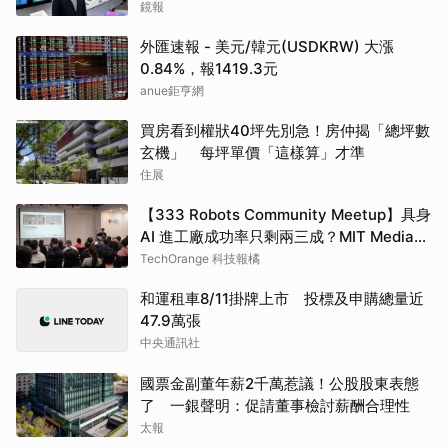
鏡報
外匯速報 - 美元/韓元(USDKRW) 大漲
0.84%，報1419.3元
anue鉅亨網
買房看到權狀40坪先別急！房仲揭「總坪數
玄機」 每坪單價「這樣算」才準
住展
【333 Robots Community Meetup】具身
AI 進工廠成功率只剩兩三成？MIT Media
Lab 博士候選人、Nexuni 創辦人陳韋同用
TechOrange 科技報橘
閉環訓練拉高至近 60%
和運租車8/11掛牌上市 投標及申購總量近
47.9萬張
中央通訊社
國票金副董年薪2千萬惹議！公股股東表態
了 一銀聲明：促請董事檢討薪酬合理性
太報