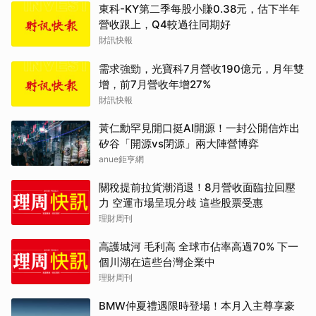
東科-KY第二季每股小賺0.38元，估下半年
營收跟上，Q4較過往同期好
財訊快報
需求強勁，光寶科7月營收190億元，月年雙
增，前7月營收年增27%
財訊快報
黃仁勳罕見開口挺AI開源！一封公開信炸出
矽谷「開源vs閉源」兩大陣營博弈
anue鉅亨網
關稅提前拉貨潮消退！8月營收面臨拉回壓
力 空運市場呈現分歧 這些股票受惠
理財周刊
高護城河 毛利高 全球市佔率高過70% 下一
個川湖在這些台灣企業中
理財周刊
BMW仲夏禮遇限時登場！本月入主尊享豪