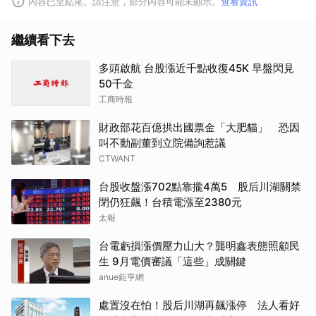
內容已至結尾。請注意，部分內容可能未顯示。
查看資訊
繼續看下去
多頭啟航 台股漲近千點收復45K 早盤閃見
50千金
工商時報
財政部花百億拱出國票金「大肥貓」 恐因
叫不動副董到立院備詢惹議
CTWANT
台股收盤漲702點靠攏4萬5 股后川湖關禁
閉仍狂飆！台積電漲至2380元
太報
台電虧損漲價壓力山大？龔明鑫表態照顧民
生 9月電價審議「這些」成關鍵
anue鉅亨網
處置沒在怕！股后川湖再飆漲停 法人看好