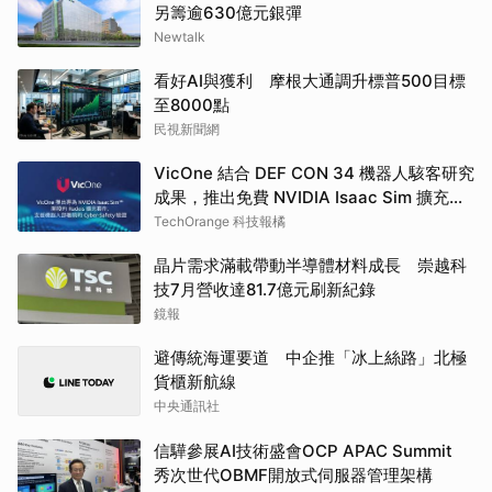
另籌逾630億元銀彈
Newtalk
看好AI與獲利 摩根大通調升標普500目標
至8000點
民視新聞網
VicOne 結合 DEF CON 34 機器人駭客研究
成果，推出免費 NVIDIA Isaac Sim 擴充套
件
TechOrange 科技報橘
晶片需求滿載帶動半導體材料成長 崇越科
技7月營收達81.7億元刷新紀錄
鏡報
避傳統海運要道 中企推「冰上絲路」北極
貨櫃新航線
中央通訊社
信驊參展AI技術盛會OCP APAC Summit
秀次世代OBMF開放式伺服器管理架構