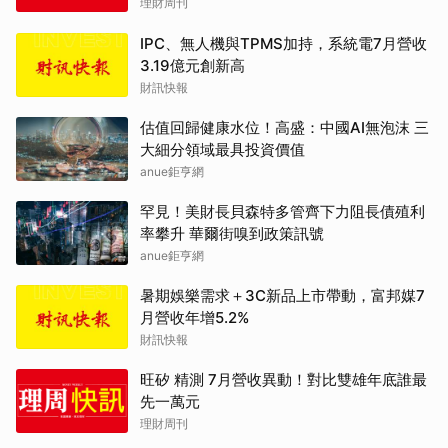
理財周刊
IPC、無人機與TPMS加持，系統電7月營收
3.19億元創新高
財訊快報
估值回歸健康水位！高盛：中國AI無泡沫 三
大細分領域最具投資價值
anue鉅亨網
罕見！美財長貝森特多管齊下力阻長債殖利
率攀升 華爾街嗅到政策訊號
anue鉅亨網
暑期娛樂需求＋3C新品上市帶動，富邦媒7
月營收年增5.2%
財訊快報
旺矽 精測 7月營收異動！對比雙雄年底誰最
先一萬元
理財周刊