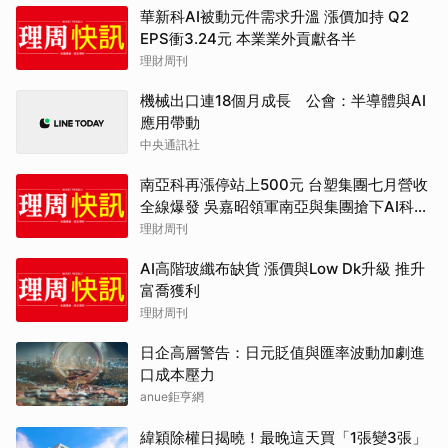
華新科AI被動元件需求升溫 漲價加持 Q2
EPS衝3.24元 本業業外貢獻各半
理財周刊
機械出口連18個月成長 公會：半導體與AI
應用帶動
中央通訊社
南亞科再漲停站上500元 台塑集團七月營收
全線爆發 吳嘉昭領軍南亞與集團搶下AI科技
新矽盾地位
理財周刊
AI高階玻纖布缺貨 漲價與Low Dk升級 推升
富喬獲利
理財周刊
日企高層警告：日元貶值與匯率波動加劇進
口成本壓力
anue鉅亨網
緯穎除權日揭曉！最晚這天買「1張變3張」