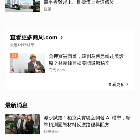
競爭者難趕上、目標價上看這價位
鏡報
查看更多商周.com
最近1小時結果
01
曾押寶墨西哥，緯創為何急轉赴美設
廠？林憲銘首揭美國設廠秘辛
商周.com
查看更多
最新消息
減少試錯！柏克萊實驗室開發 AI 模型，精
準預測固態材料反應路徑與配方
科技新報