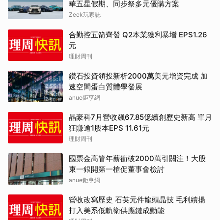
華五星假期、同步祭多元優購方案
Zeek玩家誌
合勤控五箭齊發 Q2本業獲利暴增 EPS1.26
元
理財周刊
鑽石投資領投新析2000萬美元增資完成 加
速空間蛋白質體學發展
anue鉅亨網
晶豪科7月營收飆67.85億續創歷史新高 單月
狂賺逾1股本EPS 11.61元
理財周刊
國票金高管年薪衝破2000萬引關注！大股
東一銀開第一槍促董事會檢討
anue鉅亨網
營收改寫歷史 石英元件龍頭晶技 毛利續揚
打入美系低軌衛供應鏈成動能