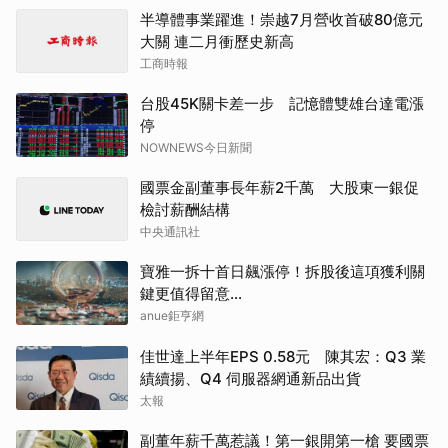
半導體事業躍進！崇越7月營收首破80億元
大關 連二月衝歷史新高
工商時報
台股45K關卡差一步 記憶體雙雄台達電漲
停
NOWNEWS今日新聞
國票金副董事長年薪2千萬 大股東一銀促
檢討薪酬結構
中央通訊社
寶雅一拆十首日飆漲停！拆股後這項獲利關
鍵更值得留意…
anue鉅亨網
佳世達上半年EPS 0.58元 陳其宏：Q3 業
績續揚、Q4 伺服器網通新品出貨
太報
副董年薪千萬惹議！第一銀開第一槍 要國票