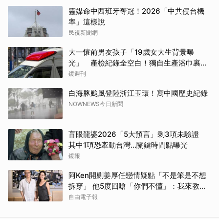
靈媒命中西班牙奪冠！2026「中共侵台機
率」這樣說
民視新聞網
大一懷前男友孩子「19歲女大生背景曝
光」 產檢紀錄全空白！獨自生產浴巾裹嬰
屍藏家5天
鏡週刊
白海豚颱風登陸浙江玉環！寫中國歷史紀錄
NOWNEWS今日新聞
盲眼龍婆2026「5大預言」剩3項未驗證
其中1項恐牽動台灣...關鍵時間點曝光
鏡報
阿Ken開剿姜厚任戀情疑點「不是笨是不想
拆穿」 他5度回嗆「你們不懂」：我來教育
你們
自由電子報