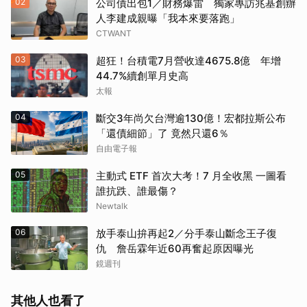
02
公司債出包1／財務爆雷 獨家專訪兆基創辦
人李建成親曝「我本來要落跑」
CTWANT
03
超狂！台積電7月營收達4675.8億 年增
44.7%續創單月史高
太報
04
斷交3年尚欠台灣逾130億！宏都拉斯公布
「還債細節」了 竟然只還6％
自由電子報
05
主動式 ETF 首次大考！7 月全收黑 一圖看
誰抗跌、誰最傷？
Newtalk
06
放手泰山拚再起2／分手泰山斷念王子復
仇 詹岳霖年近60再奮起原因曝光
鏡週刊
其他人也看了