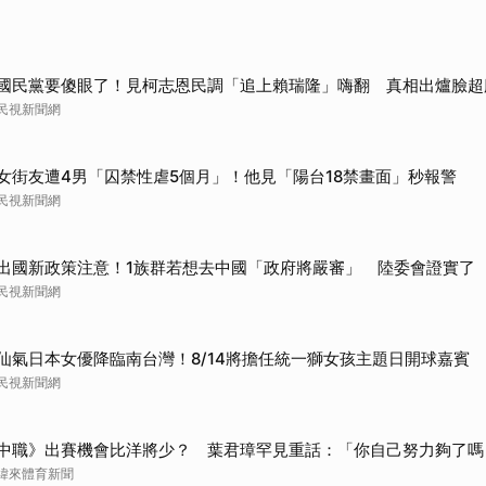
國民黨要傻眼了！見柯志恩民調「追上賴瑞隆」嗨翻 真相出爐臉超
民視新聞網
女街友遭4男「囚禁性虐5個月」！他見「陽台18禁畫面」秒報警
民視新聞網
出國新政策注意！1族群若想去中國「政府將嚴審」 陸委會證實了
民視新聞網
仙氣日本女優降臨南台灣！8/14將擔任統一獅女孩主題日開球嘉賓
民視新聞網
中職》出賽機會比洋將少？ 葉君璋罕見重話：「你自己努力夠了嗎
緯來體育新聞