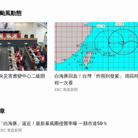
取消
颱風動態
中央災害應變中心二級開
白海豚回血！台灣「炸雨到發紫」 雨區
程一次看
EBC 東森新聞
章
「白海豚」逼近！最新暴風圈侵襲率曝 一縣市達59％
EBC 東森新聞