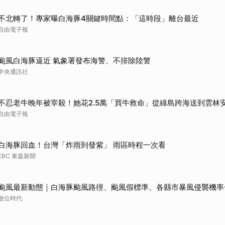
不北轉了！專家曝白海豚4關鍵時間點：「這時段」離台最近
自由電子報
颱風白海豚逼近 氣象署發布海警、不排除陸警
中央通訊社
不忍老牛晚年被宰殺！她花2.5萬「買牛救命」從綠島跨海送到雲林
自由電子報
白海豚回血！台灣「炸雨到發紫」 雨區時程一次看
EBC 東森新聞
颱風最新動態｜白海豚颱風路徑、颱風假標準、各縣市暴風侵襲機率
數位時代