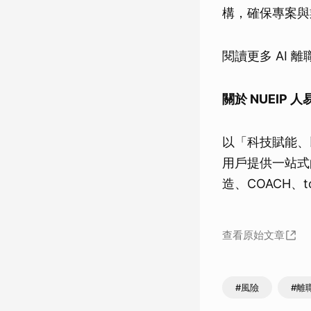
構，確保專案與
閱讀更多 AI 
關於 NUEIP 
以「科技賦能、以
用戶提供一站式的
造、COACH、
查看原始文章
#風險
#離