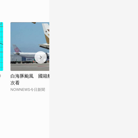
時
白海豚颱風 國籍航空明後天航班異動一
白海豚颱風將帶
次看
颱工作
NOWNEWS今日新聞
太報