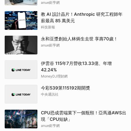
anue鉅亨網
教 AI 設計晶片！Anthropic 研究工程師年
薪最高 85 萬美元
科技新報
永和豆漿創始人林炳生去世 享壽70歲！
anue鉅亨網
伊雲谷 115年7月營收13.33億、年增
42.24%
MoneyDJ理財網
今彩539第115192期開獎
中央通訊社
CPU恐成雲端業下一個瓶頸！亞馬遜AWS出
現「CPU短缺」
anue鉅亨網