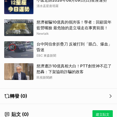
小孟老師2026年08月09日(日)星座運勢
清水孟星座塔羅
慈濟被騙10億真的很誇張！學者：回顧當年
藍營嘴臉 最危險的是立場走在事實前面！
Newtalk
台中阿伯拿折疊刀 反被打到「眼凸、爆血」
昏迷
EBC 東森新聞
慈濟遭詐10億真相大白！PTT創世神不忍了
怒轟：下架協助詐騙的政客
民視新聞網
轉發 (0)
貼文 (0)
建立貼文