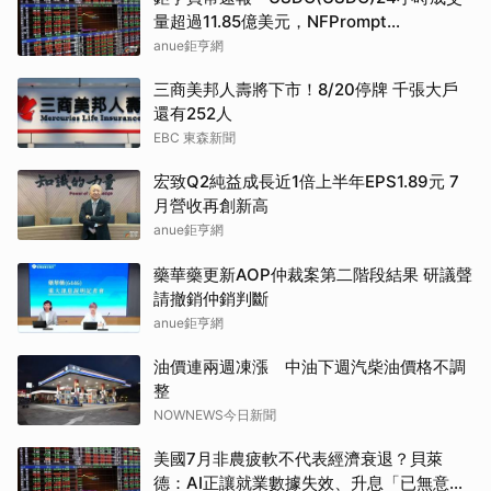
量超過11.85億美元，NFPrompt
Token(NFP)24小時漲幅達66.2%
anue鉅亨網
三商美邦人壽將下市！8/20停牌 千張大戶
還有252人
EBC 東森新聞
宏致Q2純益成長近1倍上半年EPS1.89元 7
月營收再創新高
anue鉅亨網
藥華藥更新AOP仲裁案第二階段結果 研議聲
請撤銷仲銷判斷
anue鉅亨網
油價連兩週凍漲 中油下週汽柴油價格不調
整
NOWNEWS今日新聞
美國7月非農疲軟不代表經濟衰退？貝萊
德：AI正讓就業數據失效、升息「已無意