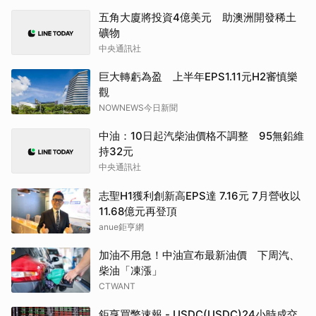
五角大廈將投資4億美元 助澳洲開發稀土
礦物
中央通訊社
巨大轉虧為盈 上半年EPS1.11元H2審慎樂
觀
NOWNEWS今日新聞
中油：10日起汽柴油價格不調整 95無鉛維
持32元
中央通訊社
志聖H1獲利創新高EPS達 7.16元 7月營收以
11.68億元再登頂
anue鉅亨網
加油不用急！中油宣布最新油價 下周汽、
柴油「凍漲」
CTWANT
鉅亨買幣速報 - USDC(USDC)24小時成交