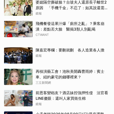
婆媳隔空撕破臉？台玻夫人還原長子離世2
原因 「手機千金」不忍了：如其說還需要
離開嗎？
鏡報
飛機餐發這果汁爆「廁所之亂」？乘客崩
潰：差點丟大臉 醫揭3類人別亂喝
CTWANT
陳嘉宏專欄：要刪就刪 各人造業各人擔
鏡報
再槓演藝工會！池秋美開轟曹雨婷：賓士
車、紐約豪宅的錢哪裡來？
三立新聞網
前恩客變砲友？酒店妹控強押性侵 法官看
LINE傻眼：還叫人家買衛生棉
取消
鏡報