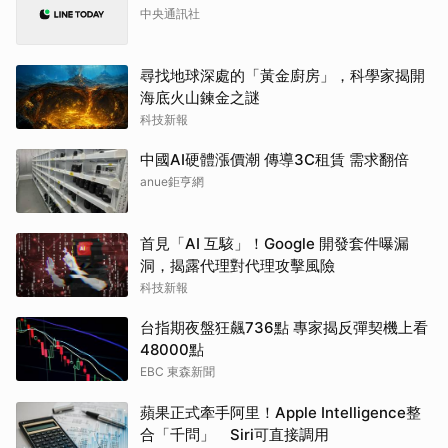
中央通訊社
尋找地球深處的「黃金廚房」，科學家揭開
海底火山鍊金之謎
科技新報
中國AI硬體漲價潮 傳導3C租賃 需求翻倍
anue鉅亨網
首見「AI 互駭」！Google 開發套件曝漏
洞，揭露代理對代理攻擊風險
科技新報
台指期夜盤狂飆736點 專家揭反彈契機上看
48000點
EBC 東森新聞
蘋果正式牽手阿里！Apple Intelligence整
合「千問」 Siri可直接調用