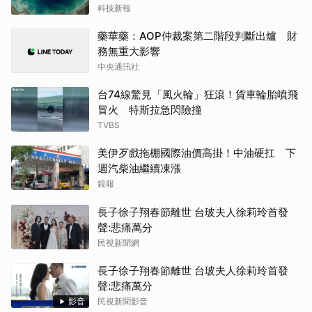
科技新報
藥華藥：AOP仲裁案第二階段判斷出爐 財
務無重大影響
中央通訊社
台74線驚見「風火輪」狂滾！貨車輪胎噴飛
冒火 特斯拉急閃險撞
TVBS
美伊歹戲拖棚國際油價高掛！中油硬扛 下
週汽柴油繼續凍漲
鏡報
長子徐子翔春節離世 台玻夫人徐莉玲首發
聲:悲痛萬分
民視新聞網
長子徐子翔春節離世 台玻夫人徐莉玲首發
聲:悲痛萬分
影音
民視新聞影音