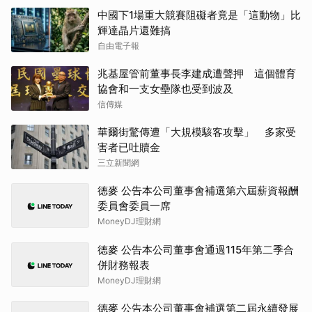
中國下1場重大競賽阻礙者竟是「這動物」比
輝達晶片還難搞
自由電子報
兆基屋管前董事長李建成遭聲押 這個體育
協會和一支女壘隊也受到波及
信傳媒
華爾街驚傳遭「大規模駭客攻擊」 多家受
害者已吐贖金
三立新聞網
德麥 公告本公司董事會補選第六屆薪資報酬
委員會委員一席
MoneyDJ理財網
德麥 公告本公司董事會通過115年第二季合
併財務報表
MoneyDJ理財網
德麥 公告本公司董事會補選第二屆永續發展