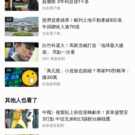
超傻眼 3年利息僅1千多
自由電子報
04
慈濟資產雄厚！帳列土地不動產破8百億、
年捐贈收入逾70億
自由電子報
05
比竹科還大！馬斯克喊打造「地球最大建
築」 亮點一次看
EBC 東森新聞
06
「萬元股」小資族也能碰？專家PO對帳單：
賺30萬
民視新聞網
其他人也看了
中職》複製貼上前役逆轉劇本！黃韋盛雙安
3打點 中信兄弟6比1踢館台鋼雄鷹
緯來體育新聞