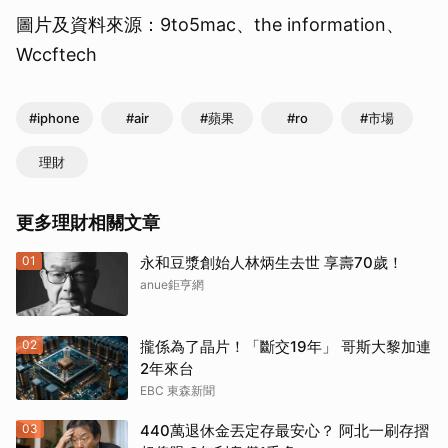
圖片及資料來源：9to5mac、the information、
Wccftech
#iphone
#air
#蘋果
#ro
#市場
理財
更多理財相關文章
01
永和豆漿創始人林炳生去世 享壽70歲！
anue鉅亨網
02
攏係為了晶片！「斷交19年」 哥斯大黎加連
2年來台
EBC 東森新聞
03
440萬退休金丟定存最安心？ 阿北一刷存摺