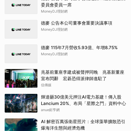
委員會委員一席
MoneyDJ理財網
德麥 公告本公司董事會重要決議事項
MoneyDJ理財網
德麥 115年7月營收5.93億、年增8.75%
MoneyDJ理財網
兆基前董座李建成被聲押同晚 兆基新董座
宣布閃辭 宏碁恐得派律師進駐了
信傳媒
輝達砸30億美元押注AI電力基建！傳入股
Lancium 20%、布局「星際之門」資料中心
anue鉅亨網
AI 解密百萬張衛星照片：全球藻華擴散恐引
爆海洋生態與經濟危機