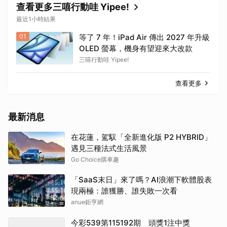
查看更多三嘻行動哇 Yipee!
最近1小時結果
01
等了 7 年！iPad Air 傳出 2027 年升級
OLED 螢幕，機身有望迎來大改款
三嘻行動哇 Yipee!
查看更多
最新消息
在花蓮，駕馭「全新進化版 P2 HYBRID」
遇見三種法式生活風景
Go Choice購車趣
「SaaS末日」來了嗎？AI浪潮下軟體股表
現兩極：誰獲勝、誰失敗一次看
anue鉅亨網
今彩539第115192期 頭獎1注中獎