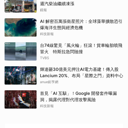
週汽柴油繼續凍漲
鏡報
AI 解密百萬張衛星照片：全球藻華擴散恐引
爆海洋生態與經濟危機
科技新報
台74線驚見「風火輪」狂滾！貨車輪胎噴飛
冒火 特斯拉急閃險撞
TVBS
輝達砸30億美元押注AI電力基建！傳入股
Lancium 20%、布局「星際之門」資料中心
anue鉅亨網
首見「AI 互駭」！Google 開發套件曝漏
洞，揭露代理對代理攻擊風險
科技新報