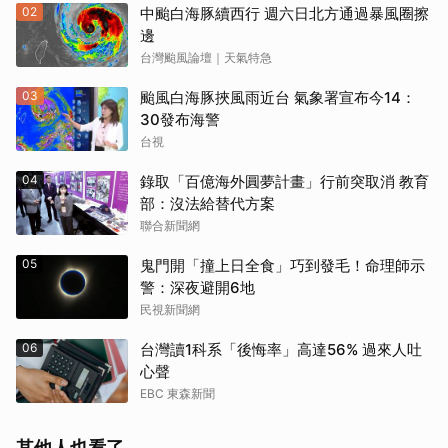
02
中颱白海豚續西行 週六日北方通過暴風圈擦
邊
台灣颱風論壇｜天氣特急
03
颱風白海豚挾風雨近台 氣象署宣布今14：
30發布海警
台視
04
錄取「百億海外圓夢計畫」行前突取消 教育
取消
部：沒法給替代方案
聯合新聞網
05
鬼門開「撞上日全食」巧到發毛！命理師示
警：深夜避開6地
民視新聞網
06
台灣讀1科系「後悔率」高達56% 過來人吐
心聲
EBC 東森新聞
其他人也看了