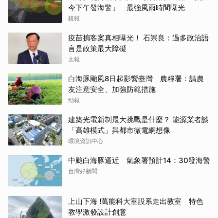
今下午發海警」 最強風雨時間曝光
鏡報
疫苗掮客案真相曝光！ 石崇良：過多政治語
言是政策最大障礙
太報
白海豚颱風8日起影響臺灣 農糧署：請農
友注意安全、加強防範措施
勁報
建築光電新制最大挑戰是什麼？ 能源業者談
「高雄模式」與都市微電網想像
環境資訊中心
中颱白海豚逼近 氣象署預計14：30發海警
台灣好新聞
上山下海 !萬能科大室設系走出教室 特色
教學激發設計創意