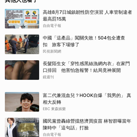
高雄8月7日城鎮韌性防空演習 人車管制違者
最高罰15萬
自由電子報
中國「這產品」闖關失敗！504包全遭查
扣 旅客下場慘了
民視新聞網
長髮陌生女「穿性感黑絲漁網內衣」在家門
口排回 他害怕急報警！結局竟神展開
鏡週刊
富二代兼混血兒？HOOK自爆「我男的」 真
相大反轉
EBC 東森娛樂
國民黨曾轟綠營擋慈濟買疫苗 林智群曝當年
陳時中「這句話」打臉
自由電子報