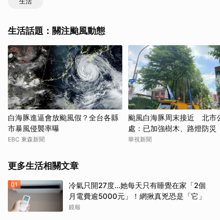
生活
生活話題：關注颱風動態
白海豚進逼會放颱風假？全台各縣
颱風白海豚周末接近 北市
市暴風侵襲率曝
處：已加強樹木、路燈防災
EBC 東森新聞
華視新聞
更多生活相關文章
01
冷氣只開27度…她每天只有睡覺在家「2個
月電費逾5000元」！網揪真兇恐是「它」
鏡報