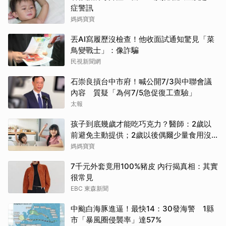
症警訊
媽媽寶寶
丟AI寫履歷沒檢查！他收面試通知驚見「菜
鳥變戰士」：像詐騙
民視新聞網
石崇良摃台中市府！喊公開7/3與中聯會議
內容 質疑「為何7/5急促復工查驗」
太報
孩子到底幾歲才能吃巧克力？醫師：2歲以
前避免主動提供；2歲以後偶爾少量食用沒
問題
媽媽寶寶
7千元外套竟用100%豬皮 內行揭真相：其實
很常見
EBC 東森新聞
中颱白海豚進逼！最快14：30發海警 1縣
市「暴風圈侵襲率」達57%