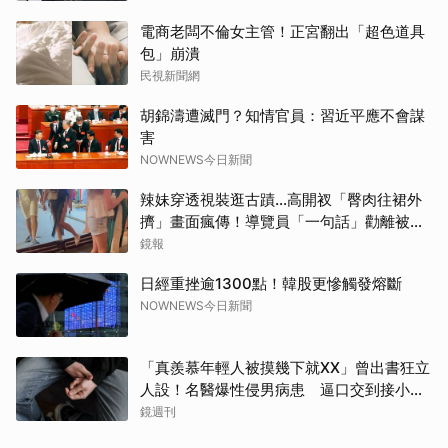
電商老闆不倫女主管！正宮翻出「超色道具
包」崩潰
民視新聞網
胡錦濤遭滅門？知情官員：習近平應不會謀
害
NOWNEWS今日新聞
辣妹穿透視裝逛古蹟…高開衩「臀肉往裙外
擠」畫面瘋傳！導覽員「一句話」勸離被狂
讚
鏡報
日經重挫逾1300點！韓股更慘觸發熔斷
NOWNEWS今日新聞
「真羨慕年輕人被摸幾下就XX」曾出書狂立
人設！名醫爆性侵男病患 逼口交到接小孩
鬧鐘響才停
鏡週刊