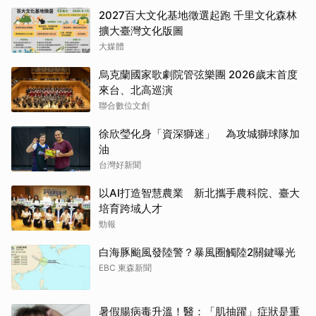
2027百大文化基地徵選起跑 千里文化森林
擴大臺灣文化版圖
大媒體
烏克蘭國家歌劇院管弦樂團 2026歲末首度
來台、北高巡演
聯合數位文創
徐欣瑩化身「資深獅迷」 為攻城獅球隊加
油
台灣好新聞
以AI打造智慧農業 新北攜手農科院、臺大
培育跨域人才
勁報
白海豚颱風發陸警？暴風圈觸陸2關鍵曝光
EBC 東森新聞
暑假腸病毒升溫！醫：「肌抽躍」症狀是重