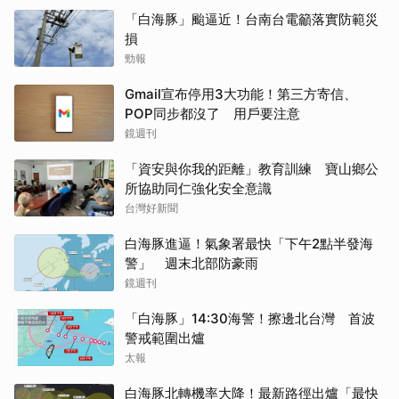
「白海豚」颱逼近！台南台電籲落實防範災
損
勁報
Gmail宣布停用3大功能！第三方寄信、
POP同步都沒了 用戶要注意
鏡週刊
「資安與你我的距離」教育訓練 寶山鄉公
所協助同仁強化安全意識
台灣好新聞
白海豚進逼！氣象署最快「下午2點半發海
警」 週末北部防豪雨
鏡週刊
「白海豚」14:30海警！擦邊北台灣 首波
警戒範圍出爐
太報
白海豚北轉機率大降！最新路徑出爐「最快