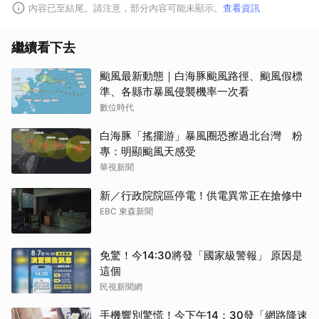
內容已至結尾。請注意，部分內容可能未顯示。
查看資訊
繼續看下去
颱風最新動態｜白海豚颱風路徑、颱風假標
準、各縣市暴風侵襲機率一次看
數位時代
白海豚「搖擺游」暴風圈恐擦過北台灣 粉
專：明顯颱風天感受
華視新聞
新／行政院院區停電！供電異常正在搶修中
EBC 東森新聞
免驚！今14:30將發「國家級警報」 原因是
這個
民視新聞網
手機響別驚慌！今下午14：30發「網路降速