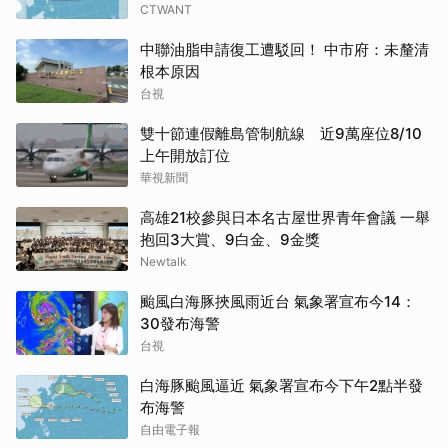
CTWANT
中聯油脂申請復工遭駁回！ 中市府：未釐清
根本原因
台視
雙十節連假離島管制航線 近9萬座位8/10
上午開放訂位
華視新聞
高雄21校參與日本名古屋世界青年會議 一舉
抱回3大賞、9白金、9金獎
Newtalk
颱風白海豚挾風雨近台 氣象署宣布今14：
30發布海警
台視
白海豚颱風逼近 氣象署宣布今下午2點半發
布海警
自由電子報