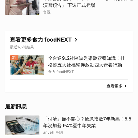
演習預告」 下週正式登場
台視
查看更多食力 foodNEXT
最近1小時結果
01
全台逾9成社區缺乏樂齡營養知識！佳
格攜五大社福夥伴啟動四大營養行動
食力 foodNEXT
查看更多
最新訊息
「付清」節不開心？疲憊指數7年新高！5.5
年沒加薪 94%憂中年失業
anue鉅亨網