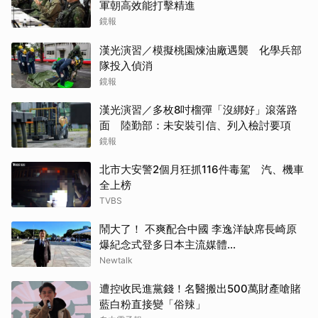
軍朝高效能打擊精進
鏡報
漢光演習／模擬桃園煉油廠遇襲 化學兵部
隊投入偵消
鏡報
漢光演習／多枚8吋榴彈「沒綁好」滾落路
面 陸勤部：未安裝引信、列入檢討要項
鏡報
北市大安警2個月狂抓116件毒駕 汽、機車
全上榜
TVBS
鬧大了！ 不爽配合中國 李逸洋缺席長崎原
爆紀念式登多日本主流媒體...
Newtalk
遭控收民進黨錢！名醫搬出500萬財產嗆賭
藍白粉直接變「俗辣」