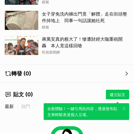
鏡報
女子穿免洗內褲出門竟「解體」走在街頭整
件掉地上 同事一句話讓她社死
鏡報
蔣萬安真的糗大了！慘遭財經大咖重砲開
轟 本人竟這樣回嗆
民視新聞網
轉發 (0)
貼文 (0)
建立貼文
最新
熱門
全新體驗！一鍵引用此內容，透過發布貼
文來輕鬆表達個人立場。