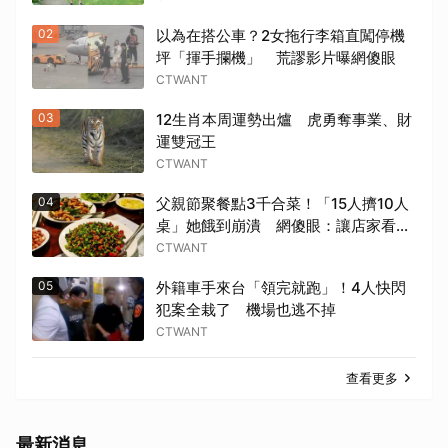
02
以為在搭公車？2女拖行李箱直闖停機
坪「揮手攔機」 荒謬影片曝網傻眼
CTWANT
03
12生肖本周運勢出爐 虎勇奪事業、財
運雙冠王
CTWANT
04
父親節聚餐點3千合菜！「15人擠10人
桌」她餓到崩潰 網傻眼：讓店家看笑
話
CTWANT
05
外籍車手來台「領完就跑」！4人快閃
犯案全栽了 機場也逃不掉
CTWANT
查看更多
最新消息