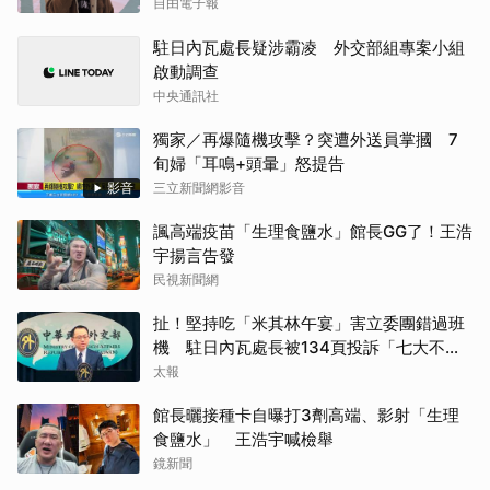
自由電子報
駐日內瓦處長疑涉霸凌 外交部組專案小組
啟動調查
中央通訊社
獨家／再爆隨機攻擊？突遭外送員掌摑 7
旬婦「耳鳴+頭暈」怒提告
影音
三立新聞網影音
諷高端疫苗「生理食鹽水」館長GG了！王浩
宇揚言告發
民視新聞網
扯！堅持吃「米其林午宴」害立委團錯過班
機 駐日內瓦處長被134頁投訴「七大不
當」
太報
館長曬接種卡自曝打3劑高端、影射「生理
食鹽水」 王浩宇喊檢舉
鏡新聞