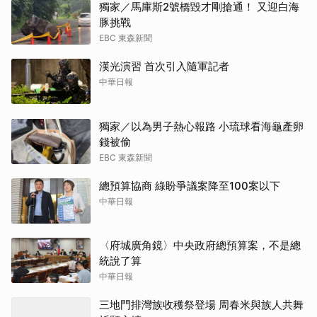
獨家／馬庫斯2號橋毀才剛搶通！ 又迎白海
豚挑戰
EBC 東森新聞
漢光演習 首次引入隨軍記者
中華日報
獨家／以為男子熱心報路 小琉球看海龜產卵
錢被偷
EBC 東森新聞
總預算協商 綠盼爭議案降至100案以下
中華日報
〈府城廣角鏡〉中央政府總預算案，不是總
統說了算
中華日報
三地門排灣族收穫祭登場 周春米與族人共舞