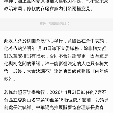
羈押，加上黨內憂慮後補人選戰力不足、恐衝擊未來
政治布局，條款的存廢在黨內引發兩極意見。
廣告（請繼續閱讀本文）
此次大會於桃園會展中心舉行，黃國昌在會中表態，
他將依約於明年1月31日卸下立委職務，除非柯文哲
對政黨安排另有指示，否則不會討論變更，因為這是
他與柯之間的承諾，唯一能影響決定的人也只有柯文
哲。最終，大會決議不討論是否暫緩或延續《兩年條
款》。
若條款照原計畫執行，2026年1月31日卸任的7席不
分區立委將由名單第10至第16順位依序遞補，資策會
前處長洪毓祥、中華陽光推展關懷協會理事長蔡春