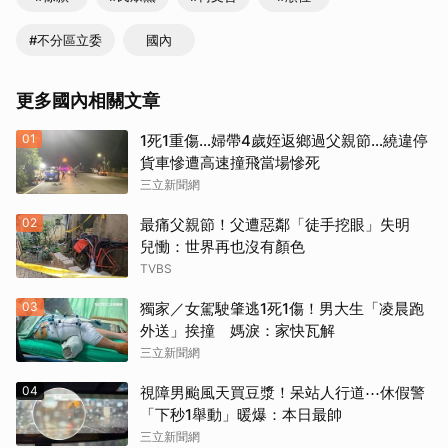
#不分區立委
國內
更多國內相關文章
01
1死1重傷…婦帶4歲姪返鄉過父親節…繞違停
貨車慘遭高速撞飛當場慘死
三立新聞網
02
最痛父親節！父遭惡鄰「徒手挖眼」失明
兒慟：世界再也沒有顏色
TVBS
03
獨家／女駕駛肇逃1死1傷！男大生「凌晨跑
外送」挨撞 媽淚：家快瓦解
三立新聞網
04
視障男颱風天買豆漿！呆站人行道⋯休假警
「下秒1舉動」暖爆：本日最帥
三立新聞網