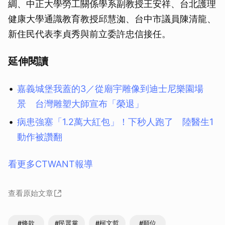
綢、中正大學勞工關係學系副教授王安祥、台北護理
健康大學通識教育教授邱慧洳、台中市議員陳清龍、
新住民代表李貞秀與前立委許忠信接任。
延伸閱讀
嘉義城堡我蓋的3／從廟宇雕像到迪士尼樂園場
景 台灣雕塑大師宣布「榮退」
病患強塞「1.2萬大紅包」！下秒人跑了 陸醫生1
動作被讚翻
看更多CTWANT報導
查看原始文章
#條款
#民眾黨
#柯文哲
#順位