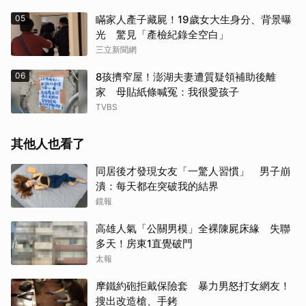
05
瞞家人產子藏屍！19歲女大生身分、背景曝
光 驚見「產檢紀錄全空白」
三立新聞網
06
8孩擠窄屋！澎湖夫妻遭質疑領補助後離
家 母貼紙條喊冤：我很愛孩子
TVBS
其他人也看了
同居後才發現女友「一驚人習慣」 男子崩
潰：每天都在突破我的結界
鏡報
高雄人氣「公關男模」全裸陳屍床緣 失聯
多天！房東1直覺破門
太報
摩鐵約砲拒戴保險套 暴力男怒打女網友！
搜出改造槍、手銬