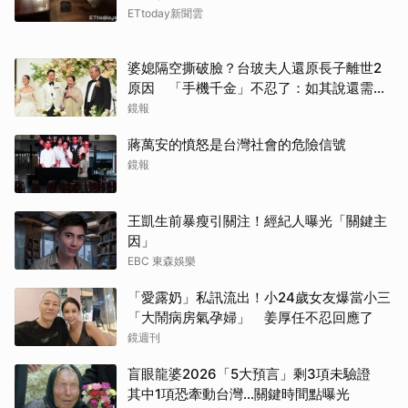
ETtoday新聞雲
婆媳隔空撕破臉？台玻夫人還原長子離世2
原因 「手機千金」不忍了：如其說還需要
離開嗎？
鏡報
蔣萬安的憤怒是台灣社會的危險信號
鏡報
王凱生前暴瘦引關注！經紀人曝光「關鍵主
因」
EBC 東森娛樂
「愛露奶」私訊流出！小24歲女友爆當小三
「大鬧病房氣孕婦」 姜厚任不忍回應了
鏡週刊
盲眼龍婆2026「5大預言」剩3項未驗證
其中1項恐牽動台灣...關鍵時間點曝光