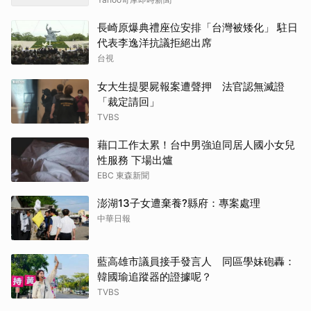
長崎原爆典禮座位安排「台灣被矮化」 駐日
代表李逸洋抗議拒絕出席
台視
女大生提嬰屍報案遭聲押 法官認無滅證
「裁定請回」
TVBS
藉口工作太累！台中男強迫同居人國小女兒
性服務 下場出爐
EBC 東森新聞
澎湖13子女遭棄養?縣府：專案處理
中華日報
藍高雄市議員接手發言人 同區學妹砲轟：
韓國瑜追蹤器的證據呢？
TVBS