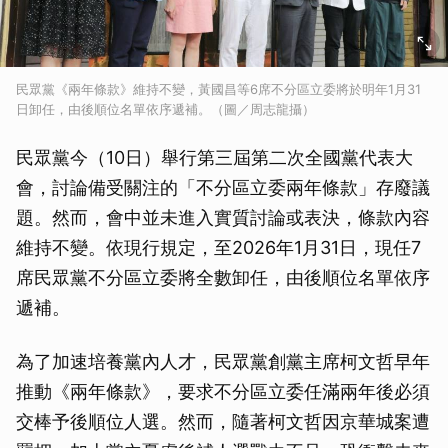
民眾黨《兩年條款》維持不變，黃國昌等6席不分區立委將於明年1月31
日卸任，由後順位名單依序遞補。（圖／周志龍攝）
民眾黨今（10日）舉行第三屆第二次全國黨代表大
會，討論備受關注的「不分區立委兩年條款」存廢議
題。然而，會中並未進入實質討論或表決，條款內容
維持不變。依現行規定，至2026年1月31日，現任7
席民眾黨不分區立委將全數卸任，由後順位名單依序
遞補。
為了加速培養黨內人才，民眾黨創黨主席柯文哲早年
推動《兩年條款》，要求不分區立委任滿兩年後必須
交棒予後順位人選。然而，隨著柯文哲因京華城案遭