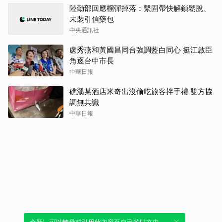
陸勤部回應榴彈掉落：繫固帶快解鎖鬆脫、
未裝引信藥包
中央通訊社
盧秀燕和黃國昌同台強調藍白同心 挺江啟臣
角逐台中市長
中華日報
礁溪某酒店米奇出沒偷吃旅客拌手禮 雙方協
調無共識
中華日報