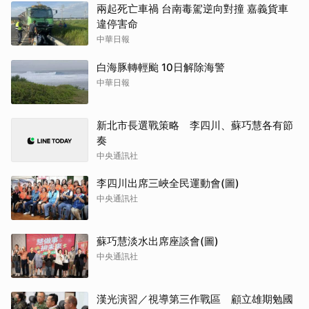
兩起死亡車禍 台南毒駕逆向對撞 嘉義貨車
違停害命
中華日報
白海豚轉輕颱 10日解除海警
中華日報
新北市長選戰策略 李四川、蘇巧慧各有節
奏
中央通訊社
李四川出席三峽全民運動會(圖)
中央通訊社
蘇巧慧淡水出席座談會(圖)
中央通訊社
漢光演習／視導第三作戰區 顧立雄期勉國