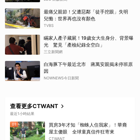
最痛父親節！父遭惡鄰「徒手挖眼」失明
兒慟：世界再也沒有顏色
TVBS
瞞家人產子藏屍！19歲女大生身分、背景曝
光 驚見「產檢紀錄全空白」
三立新聞網
白海豚下午最近北市 蔣萬安親揭未停班原
因
NOWNEWS今日新聞
取消
查看更多CTWANT
最近1小時結果
01
買房3年才知「蜘蛛人住我家」！華裔
屋主傻眼 全球童真信件狂寄來
CTWANT