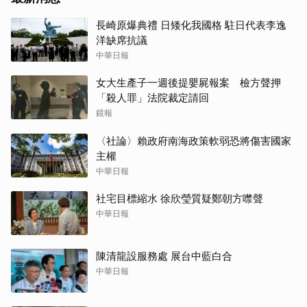
長崎原爆典禮 日矮化我國格 駐日代表李逸
洋缺席抗議
中華日報
女大生產子一週後提嬰屍報案 檢方聲押
「殺人罪」法院裁定請回
鏡報
〈社論〉賴政府南海政策軟弱恐將傷害國家
主權
中華日報
社宅目標縮水 徐欣瑩質疑鄭朝方噤聲
中華日報
陳清龍設服務處 展台中藍白合
中華日報