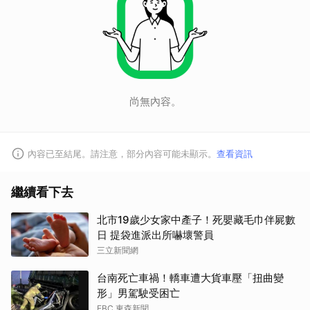
尚無內容。
內容已至結尾。請注意，部分內容可能未顯示。
查看資訊
繼續看下去
北市19歲少女家中產子！死嬰藏毛巾伴屍數
日 提袋進派出所嚇壞警員
三立新聞網
台南死亡車禍！轎車遭大貨車壓「扭曲變
形」男駕駛受困亡
EBC 東森新聞