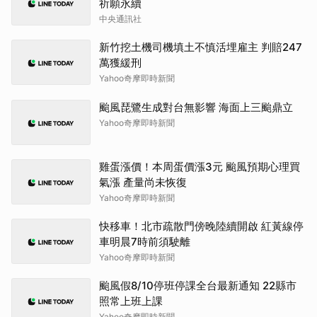
祈願永續
中央通訊社
新竹挖土機司機填土不慎活埋雇主 判賠247
萬獲緩刑
Yahoo奇摩即時新聞
颱風琵鷺生成對台無影響 海面上三颱鼎立
Yahoo奇摩即時新聞
雞蛋漲價！本周蛋價漲3元 颱風預期心理買
氣漲 產量尚未恢復
Yahoo奇摩即時新聞
快移車！北市疏散門傍晚陸續開啟 紅黃線停
車明晨7時前須駛離
Yahoo奇摩即時新聞
颱風假8/10停班停課全台最新通知 22縣市
照常上班上課
Yahoo奇摩即時新聞