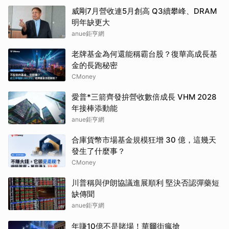
威剛7月營收連5月創高 Q3續攀峰、DRAM
明年缺更大
anue鉅亨網
老牌基金為何還能稱霸台股？復華高成長基
金的長跑秘密
CMoney
愛普*三箭齊發拚營收數倍成長 VHM 2028
年接棒添動能
anue鉅亨網
合庫貨幣市場基金規模狂增 30 億，這幾天
發生了什麼事？
CMoney
川普稱與伊朗協議進展順利 堅決否認彈藥短
缺傳聞
anue鉅亨網
年賺10億不是賭場！華爾街瘋搶