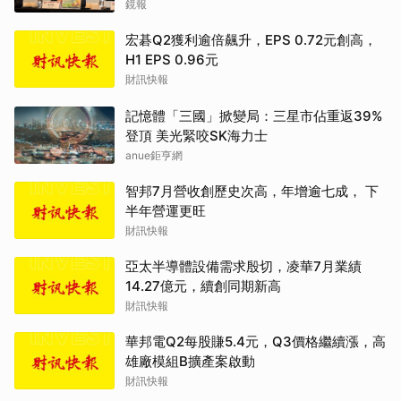
鏡報
宏碁Q2獲利逾倍飆升，EPS 0.72元創高，
H1 EPS 0.96元
財訊快報
記憶體「三國」掀變局：三星市佔重返39%
登頂 美光緊咬SK海力士
anue鉅亨網
智邦7月營收創歷史次高，年增逾七成， 下
半年營運更旺
財訊快報
亞太半導體設備需求殷切，凌華7月業績
14.27億元，續創同期新高
財訊快報
華邦電Q2每股賺5.4元，Q3價格繼續漲，高
雄廠模組B擴產案啟動
財訊快報