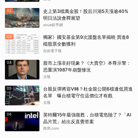
02
史上第3檔萬金股！股后川湖5天漲逾40%
明日法說會釋展望
anue鉅亨網
03
獨家》國安基金第9次護盤名單揭曉 買進8
檔股票全數獲利
自由電子報
04
股市上漲非好現象？《大賣空》本尊示警：
恐重演1987年崩盤慘況
太報
05
台股反彈將迎V轉？杜金龍公開6檔逢低買進
名單 曝台積電守住這價位才有戲
太報
06
英特爾15年最強復甦，台積電危險了？「AI
晶片荒」給出反直覺答案
商周.com