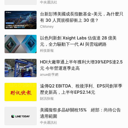
中央通訊社
台新彭博美國成長指數基金-美元，為什麼只
有 30 人買規模卻衝上 30 億？
CMoney
以色列新創 Xsight Labs 估值達 28 億美
元，全力驅動下一代 AI 與雲端網路
科技新報
HDI大廠華通上半年獲利大增39%EPS達2.5
元 今年營運逐季走高
anue鉅亨網
遠傳Q2 EBITDA、稅後淨利、EPS同創單季
歷史新高，上半年EPS2.14元
財訊快報
美國擬祭多晶矽關稅15% 經部：尚待公告
適用範圍
中央通訊社