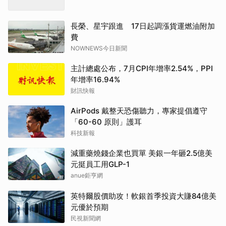
長榮、星宇跟進 17日起調漲貨運燃油附加
費
NOWNEWS今日新聞
主計總處公布，7月CPI年增率2.54%，PPI
年增率16.94%
財訊快報
AirPods 戴整天恐傷聽力，專家提倡遵守
「60-60 原則」護耳
科技新報
減重藥燒錢企業也買單 美銀一年砸2.5億美
元挺員工用GLP-1
anue鉅亨網
英特爾股價助攻！軟銀首季投資大賺84億美
元優於預期
民視新聞網