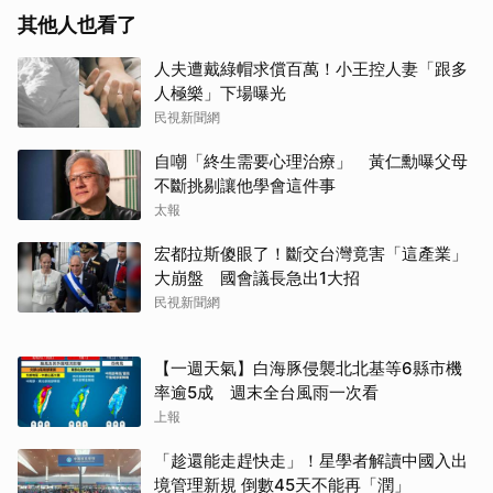
其他人也看了
人夫遭戴綠帽求償百萬！小王控人妻「跟多
人極樂」下場曝光
民視新聞網
自嘲「終生需要心理治療」 黃仁勳曝父母
不斷挑剔讓他學會這件事
太報
宏都拉斯傻眼了！斷交台灣竟害「這產業」
大崩盤 國會議長急出1大招
民視新聞網
【一週天氣】白海豚侵襲北北基等6縣市機
率逾5成 週末全台風雨一次看
上報
「趁還能走趕快走」！星學者解讀中國入出
境管理新規 倒數45天不能再「潤」