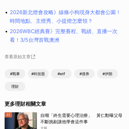
2026新北燈會攻略》線條小狗現身大都會公園！
時間地點、主燈秀、小提燈怎麼領？
2026WBC經典賽》完整賽程、戰績、直播一次
看！3/5台灣首戰澳洲
查看原始文章
#戰事
#科技股
#etf
#債券
#伊朗
理財
更多理財相關文章
01
自嘲「終生需要心理治療」 黃仁勳曝父母
不斷挑剔讓他學會這件事
太報