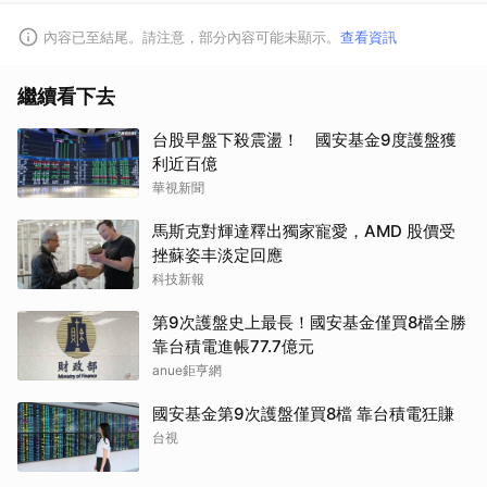
內容已至結尾。請注意，部分內容可能未顯示。
查看資訊
繼續看下去
台股早盤下殺震盪！ 國安基金9度護盤獲
利近百億
華視新聞
馬斯克對輝達釋出獨家寵愛，AMD 股價受
挫蘇姿丰淡定回應
取消
科技新報
第9次護盤史上最長！國安基金僅買8檔全勝
靠台積電進帳77.7億元
anue鉅亨網
國安基金第9次護盤僅買8檔 靠台積電狂賺
台視