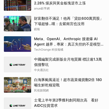
2.28% 煤炭與黃金板塊逆市上漲
anue鉅亨網
財富翻倍不滿足！他再「貸款600萬買股」
下場超慘...嘆：去紫南宮也沒用
鏡報
Meta、OpenAI、Anthropic 接連爆 AI
Agent 越界，專家：真正失控的不是模型，
是人類治理
TechOrange 科技報橘
中國編製完成新版全月地質圖 標註逾1.3萬
個撞擊坑
中央通訊社
白海豚颱風逼近！超市蔬菜備貨翻2倍 180
噸生鮮乾糧迎戰
民視新聞網
士電上半年第2季獲利創同期次高 看好
AIDC拉貨需求