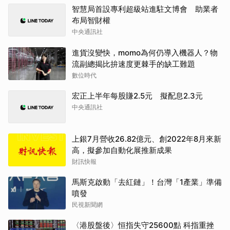
智慧局首設專利超級站進駐文博會 助業者
布局智財權
中央通訊社
進貨沒變快，momo為何仍導入機器人？物
流副總揭比拚速度更棘手的缺工難題
數位時代
宏正上半年每股賺2.5元 擬配息2.3元
中央通訊社
上銀7月營收26.82億元、創2022年8月來新
高，擬參加自動化展推新成果
財訊快報
馬斯克啟動「去紅鏈」！台灣「1產業」準備
噴發
民視新聞網
〈港股盤後〉恒指失守25600點 科指重挫