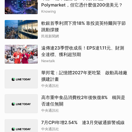
Polymarket，但它憑什麼值200億美元？
Knowing
軟銀首季利潤下滑18% 靠投資英特爾與字節
跳動撐腰
民視新聞網
遠傳連23季營收成長！EPS達1.11元、財測
全達標、獲利超預期
Newtalk
華邦電：記憶體2027年更吃緊 啟動高雄廠
擴建計畫
中央通訊社
高市重申食品消費稅2年後恢復8% 稱與是
否連任無關
中央通訊社
7月CPI年增2.54% 連3月突破通膨警戒線
中央通訊社