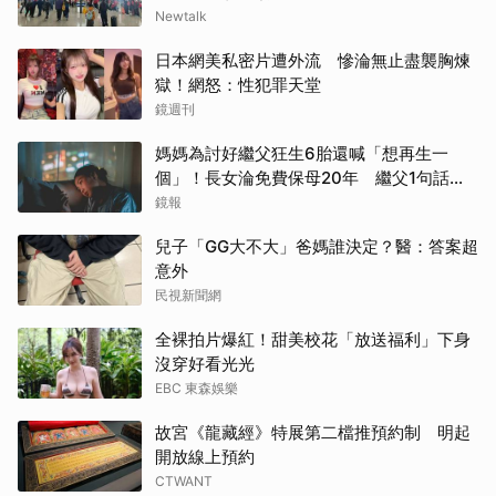
Newtalk
日本網美私密片遭外流 慘淪無止盡襲胸煉
獄！網怒：性犯罪天堂
鏡週刊
媽媽為討好繼父狂生6胎還喊「想再生一
個」！長女淪免費保母20年 繼父1句話嚇
到逃家
鏡報
兒子「GG大不大」爸媽誰決定？醫：答案超
意外
民視新聞網
全裸拍片爆紅！甜美校花「放送福利」下身
沒穿好看光光
EBC 東森娛樂
故宮《龍藏經》特展第二檔推預約制 明起
開放線上預約
CTWANT