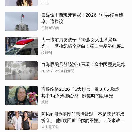
ELLE
靈媒命中西班牙奪冠！2026「中共侵台機
率」這樣說
民視新聞網
大一懷前男友孩子「19歲女大生背景曝
光」 產檢紀錄全空白！獨自生產浴巾裹嬰
屍藏家5天
鏡週刊
白海豚颱風登陸浙江玉環！寫中國歷史紀錄
NOWNEWS今日新聞
盲眼龍婆2026「5大預言」剩3項未驗證
其中1項恐牽動台灣...關鍵時間點曝光
鏡報
阿Ken開剿姜厚任戀情疑點「不是笨是不想
拆穿」 他5度回嗆「你們不懂」：我來教育
你們
自由電子報