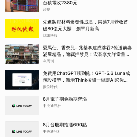
台積電收2380元
台視
先進製程材料爆發性成長，崇越7月營收首
破80億元大關，創單月新高
財訊快報
愛馬仕、香奈兒...兆基李建成涉吞7億送前妻
滿屋精品，遭羈押禁見！宏碁李文詳當董座
才2天閃辭：發現內部缺失
今周刊
免費用ChatGPT聊到飽！GPT-5.6 Luna成
預設模型，新增Think按鈕一鍵讓AI幫你
「深思熟慮」
數位時代
8月電子期金融期齊漲
中央通訊社
8月台股期指漲690點
中央通訊社