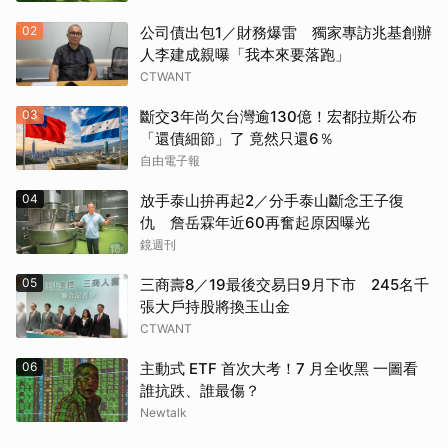
02
公司債出包1／財務爆雷 獨家專訪兆基創辦
人李建成親曝「我本來要落跑」
CTWANT
03
斷交3年尚欠台灣逾130億！宏都拉斯公布
「還債細節」了 竟然只還6％
自由電子報
04
放手泰山拚再起2／分手泰山斷念王子復
仇 詹岳霖年近60再奮起原因曝光
鏡週刊
05
三商壽8／19最後交易日9月下市 245名千
張大戶持股將換玉山金
CTWANT
06
主動式 ETF 首次大考！7 月全收黑 一圖看
誰抗跌、誰最傷？
Newtalk