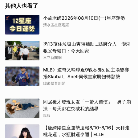
其他人也看了
小孟老師2026年08月10日(一)星座運勢
清水孟星座塔羅
扔13孩住垃圾山爽領補助…縣府介入 澎湖
狠父母鬆口：今天回家
三立新聞網
MLB》道奇又輸球近9戰吞8敗 回主場雙賽
揚Skubal、Snell伺候皇家盼扭轉頹勢
緯來體育新聞
同居後才發現女友「一驚人習慣」 男子崩
潰：每天都在突破我的結界
鏡報
【唐綺陽星座運勢週報8/10-8/16】天秤走
桃花運，水瓶財運亨通 | ELLE