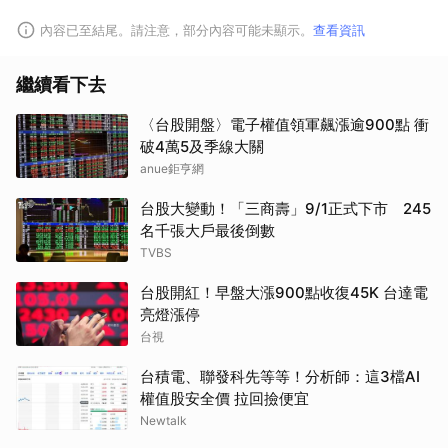
內容已至結尾。請注意，部分內容可能未顯示。
查看資訊
繼續看下去
〈台股開盤〉電子權值領軍飆漲逾900點 衝
破4萬5及季線大關
anue鉅亨網
台股大變動！「三商壽」9/1正式下市 245
名千張大戶最後倒數
TVBS
台股開紅！早盤大漲900點收復45K 台達電
亮燈漲停
台視
台積電、聯發科先等等！分析師：這3檔AI
權值股安全價 拉回撿便宜
Newtalk