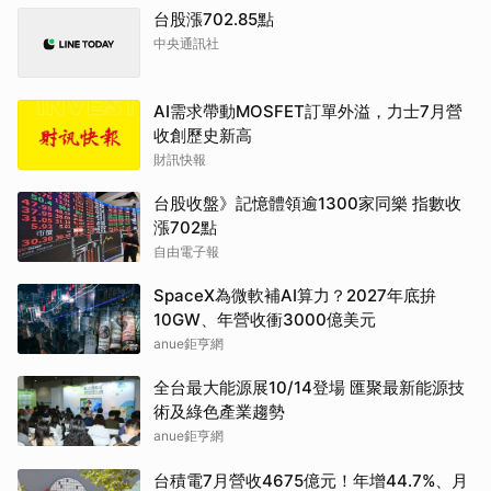
台股漲702.85點
中央通訊社
AI需求帶動MOSFET訂單外溢，力士7月營
收創歷史新高
財訊快報
台股收盤》記憶體領逾1300家同樂 指數收
漲702點
自由電子報
SpaceX為微軟補AI算力？2027年底拚
10GW、年營收衝3000億美元
anue鉅亨網
全台最大能源展10/14登場 匯聚最新能源技
術及綠色產業趨勢
anue鉅亨網
台積電7月營收4675億元！年增44.7%、月