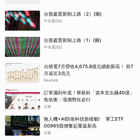
台股處置新制上路（2）(圖)
中央通訊社
台股處置新制上路（1）(圖)
中央通訊社
台積電7月營收4,675.8億元續創新高！ 前7
月逼近3兆元
Newtalk
訂單滿到年底！華新科「資本支出飆40億」
焦佑衡：漲價勢在必行
太報
無人機+AI防衛科技新樣貌! 軍工ETF
00965股價奮起重返新高
太報