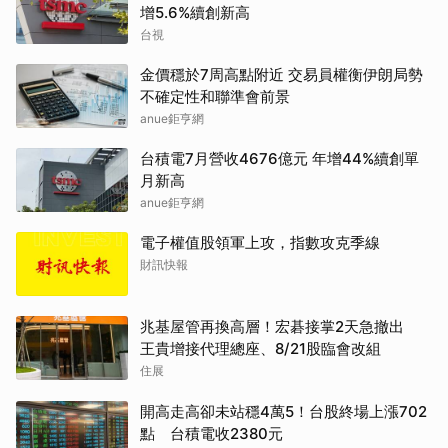
增5.6%續創新高
台視
金價穩於7周高點附近 交易員權衡伊朗局勢
不確定性和聯準會前景
anue鉅亨網
台積電7月營收4676億元 年增44%續創單
月新高
anue鉅亨網
電子權值股領軍上攻，指數攻克季線
財訊快報
兆基屋管再換高層！宏碁接掌2天急撤出
王貴增接代理總座、8/21股臨會改組
住展
開高走高卻未站穩4萬5！台股終場上漲702
點 台積電收2380元