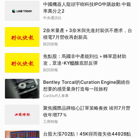
中國機器人龍頭宇樹科技IPO申購啟動 中籤
率萬分之2
中央通訊社
2奈米量產＋3奈米與先進封裝供不應求，台
積電7月營收再創新高
財訊快報
焦點股：馬國非中產能到位＋轉單題材助
攻，眾達-KY醞釀底部反彈
財訊快報
Bentley Torcal的Curation Engine圍繞你
想要的感受量身打造每一段旅程
CarStuff人車事
聚焦國際品牌核心訂單策略奏效 竣邦7月營
收年增77％
工商時報
台股大漲702點！45K得而復失收44928點