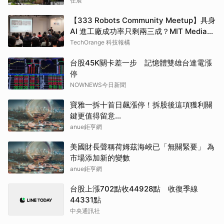
住展
【333 Robots Community Meetup】具身
AI 進工廠成功率只剩兩三成？MIT Media
Lab 博士候選人、Nexuni 創辦人陳韋同用
TechOrange 科技報橘
閉環訓練拉高至近 60%
台股45K關卡差一步 記憶體雙雄台達電漲
停
NOWNEWS今日新聞
寶雅一拆十首日飆漲停！拆股後這項獲利關
鍵更值得留意…
anue鉅亨網
美國財長聲稱荷姆茲海峽已「無關緊要」 為
市場添加新的變數
anue鉅亨網
台股上漲702點收44928點 收復季線
44331點
中央通訊社