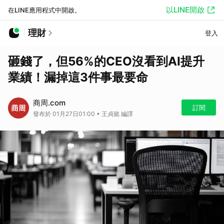
以LINE開啟
在LINE應用程式中開啟。
理財
登入
砸錢了，但56%的CEO沒看到AI提升
業績！漏掉這3件事最要命
商周.com
訂閱
發布於 01月27日01:00 • 王貞懿 編譯