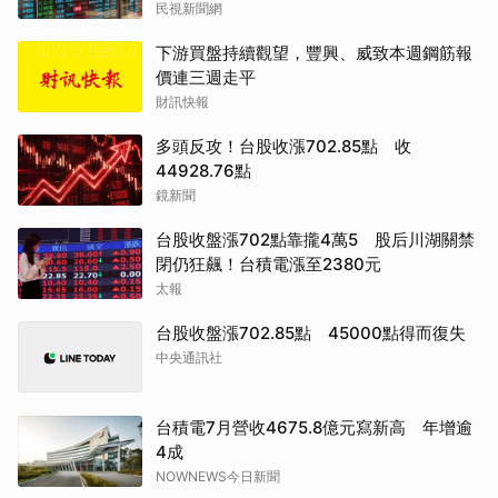
民視新聞網
下游買盤持續觀望，豐興、威致本週鋼筋報
價連三週走平
財訊快報
多頭反攻！台股收漲702.85點 收
44928.76點
鏡新聞
台股收盤漲702點靠攏4萬5 股后川湖關禁
閉仍狂飆！台積電漲至2380元
太報
台股收盤漲702.85點 45000點得而復失
中央通訊社
台積電7月營收4675.8億元寫新高 年增逾
4成
NOWNEWS今日新聞