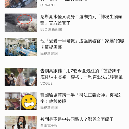
CTWANT
尼斯湖水怪又現身！遊湖拍到「神秘生物頭
部」官方證實了
EBC 東森新聞
他「愛愛一半暴斃」遭強摘器官！家屬1招喊
卡驚揭黑幕
民視新聞網
告別高跟鞋！用7套今夏最紅的「芭蕾舞平
底鞋\+中長裙」穿搭，一秒穿出法式靜奢風
VOGUE
韓國瑜協商講一半「司法正義女神」突喊2
字！他秒傻眼
民視新聞網
取消
被問是不是中共同路人？鄭麗文表態了
自由電子報