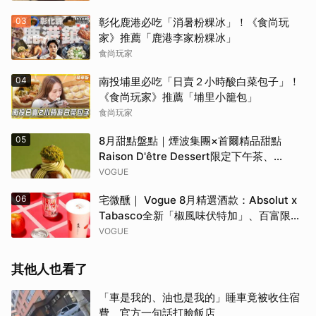
03
彰化鹿港必吃「消暑粉粿冰」！《食尚玩
家》推薦「鹿港李家粉粿冰」
食尚玩家
04
南投埔里必吃「日賣２小時酸白菜包子」！
《食尚玩家》推薦「埔里小籠包」
食尚玩家
05
8月甜點盤點｜煙波集團×首爾精品甜點
Raison D'être Dessert限定下午茶、
Gelato pique cafe辻利茶舗聯名可麗餅、
VOGUE
台南「開心果地圖」集齊37款綠色甜點
06
宅微醺｜ Vogue 8月精選酒款：Absolut x
Tabasco全新「椒風味伏特加」、百富限定
「花時心藝限量禮盒」、WAT x 萬波「紅蘋
VOGUE
島嶼氣泡雞尾酒」……品味盛夏質感微醺
其他人也看了
「車是我的、油也是我的」睡車竟被收住宿
費 官方一句話打臉飯店