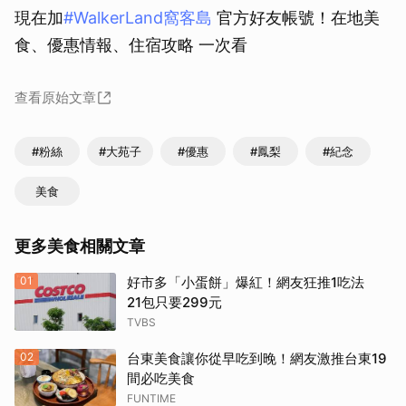
現在加
#WalkerLand窩客島
官⽅好友帳號！在地美
食、優惠情報、住宿攻略 一次看
查看原始文章
#粉絲
#大苑子
#優惠
#鳳梨
#紀念
美食
更多美食相關文章
01
好市多「小蛋餅」爆紅！網友狂推1吃法
21包只要299元
TVBS
02
台東美食讓你從早吃到晚！網友激推台東19
間必吃美食
FUNTIME