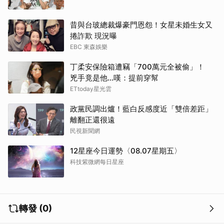
昔與台玻總裁爆豪門恩怨！女星未婚生女又
捲詐欺 現況曝
EBC 東森娛樂
丁柔安保險箱遭竊「700萬元全被偷」！
兇手竟是他...嘆：提前穿幫
ETtoday星光雲
政黨民調出爐！藍白反感度近「雙倍差距」
離翻正還很遠
民視新聞網
12星座今日運勢〈08.07星期五〉
科技紫微網每日星座
轉發 (0)