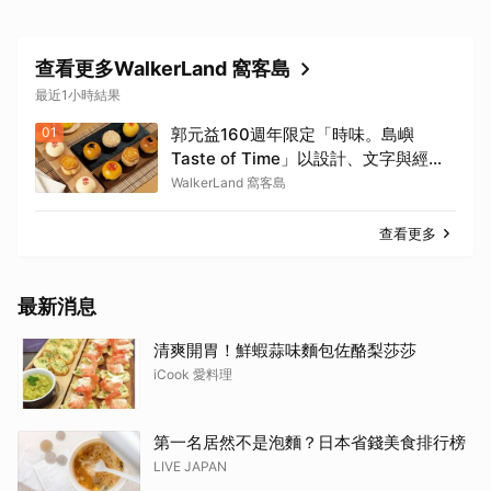
查看更多WalkerLand 窩客島
最近1小時結果
01
郭元益160週年限定「時味。島嶼
Taste of Time」以設計、文字與經典
糕餅結合。
WalkerLand 窩客島
查看更多
最新消息
清爽開胃！鮮蝦蒜味麵包佐酪梨莎莎
iCook 愛料理
第一名居然不是泡麵？日本省錢美食排行榜
LIVE JAPAN