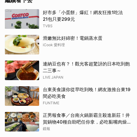
繼續看下去
好市多「小蛋餅」爆紅！網友狂推1吃法
21包只要299元
TVBS
滑嫩無比好綿密！電鍋蒸水蛋
iCook 愛料理
連納豆也有？！觀光客超驚訝的日本吃到飽
二三事～
LIVE JAPAN
台東美食讓你從早吃到晚！網友激推台東19
間必吃美食
FUNTIME
正男報食事／台南火鍋新霸主殺進新莊！井
賀鍋物40種自助吧任你拿，必吃黏嘴肉燥
飯、現做棉花糖
鏡報