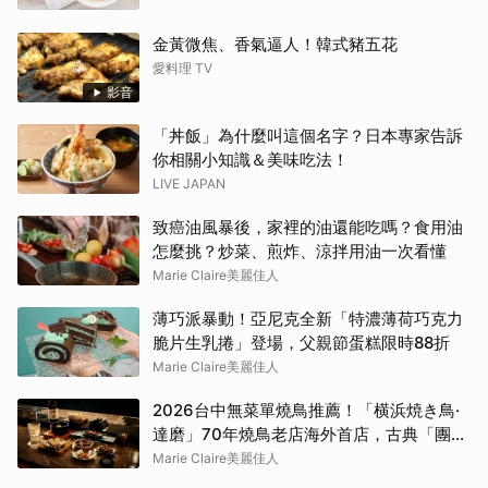
金黃微焦、香氣逼人！韓式豬五花
愛料理 TV
影音
「丼飯」為什麼叫這個名字？日本專家告訴
你相關小知識＆美味吃法！
LIVE JAPAN
致癌油風暴後，家裡的油還能吃嗎？食用油
怎麼挑？炒菜、煎炸、涼拌用油一次看懂
Marie Claire美麗佳人
薄巧派暴動！亞尼克全新「特濃薄荷巧克力
脆片生乳捲」登場，父親節蛋糕限時88折
Marie Claire美麗佳人
2026台中無菜單燒鳥推薦！「横浜焼き鳥·
達磨」70年燒鳥老店海外首店，古典「團扇
控火」技法成就銷魂美味
Marie Claire美麗佳人