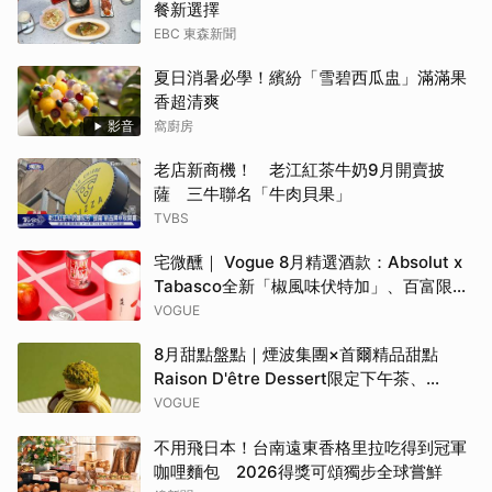
餐新選擇
EBC 東森新聞
夏日消暑必學！繽紛「雪碧西瓜盅」滿滿果
香超清爽
影音
窩廚房
老店新商機！ 老江紅茶牛奶9月開賣披
薩 三牛聯名「牛肉貝果」
TVBS
宅微醺｜ Vogue 8月精選酒款：Absolut x
Tabasco全新「椒風味伏特加」、百富限定
「花時心藝限量禮盒」、WAT x 萬波「紅蘋
VOGUE
島嶼氣泡雞尾酒」……品味盛夏質感微醺
8月甜點盤點｜煙波集團×首爾精品甜點
Raison D'être Dessert限定下午茶、
Gelato pique cafe辻利茶舗聯名可麗餅、
VOGUE
台南「開心果地圖」集齊37款綠色甜點
不用飛日本！台南遠東香格里拉吃得到冠軍
咖哩麵包 2026得獎可頌獨步全球嘗鮮