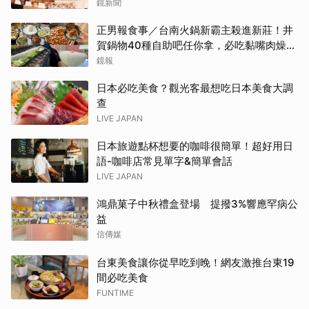
鏡新聞
正男報食事／台南火鍋新霸主殺進新莊！井
賀鍋物40種自助吧任你拿，必吃黏嘴肉燥
飯、現做棉花糖
鏡報
日本必吃美食？觀光客最想吃日本美食大調
查
LIVE JAPAN
日本旅遊點杯想要的咖啡很簡單！超好用日
語-咖啡店常見單字&簡單會話
LIVE JAPAN
鴻鼎菓子中秋禮盒登場 提撥3%響應罕病公
益
信傳媒
台東美食讓你從早吃到晚！網友激推台東19
間必吃美食
FUNTIME