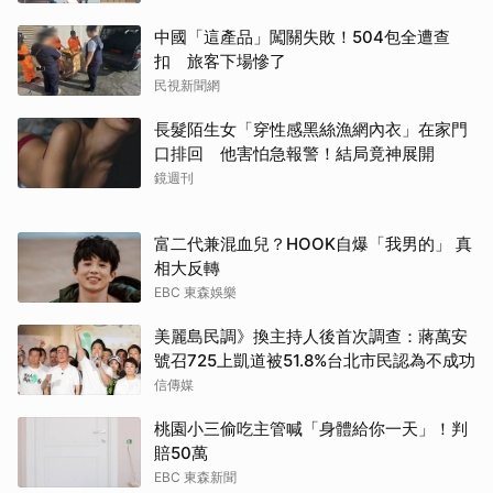
中國「這產品」闖關失敗！504包全遭查
扣 旅客下場慘了
民視新聞網
長髮陌生女「穿性感黑絲漁網內衣」在家門
口排回 他害怕急報警！結局竟神展開
鏡週刊
富二代兼混血兒？HOOK自爆「我男的」 真
相大反轉
EBC 東森娛樂
美麗島民調》換主持人後首次調查：蔣萬安
號召725上凱道被51.8%台北市民認為不成功
信傳媒
桃園小三偷吃主管喊「身體給你一天」！判
賠50萬
EBC 東森新聞