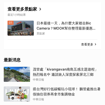
查看更多景點家
最近1小時結果
01
日本最後一天，為什麼大家都去Bic
Camera？MOOK幫你整理最新優惠
券，行前趕快存手機，結帳直接用，最
景點家
高省10%
查看更多
最新消息
茂管處「kivangavan南島五感主題遊程」
熱烈報名中 邀請旅人深度探索屏北三鄉
中華日報
搭台灣好行低碳暢玩小琉球！ 鵬管處推出暑
假抽住宿券再拿市集購物金
中華日報