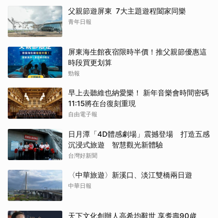
父親節遊屏東 7大主題遊程闔家同樂
青年日報
屏東海生館夜宿限時半價！推父親節優惠這
時段買更划算
勁報
早上去聽維也納愛樂！ 新年音樂會時間密碼
11:15將在台復刻重現
自由電子報
日月潭「4D體感劇場」震撼登場 打造五感
沉浸式旅遊 智慧觀光新體驗
台灣好新聞
〈中華旅遊〉新溪口、淡江雙橋兩日遊
中華日報
天下文化創辦人高希均辭世 享耆壽90歲