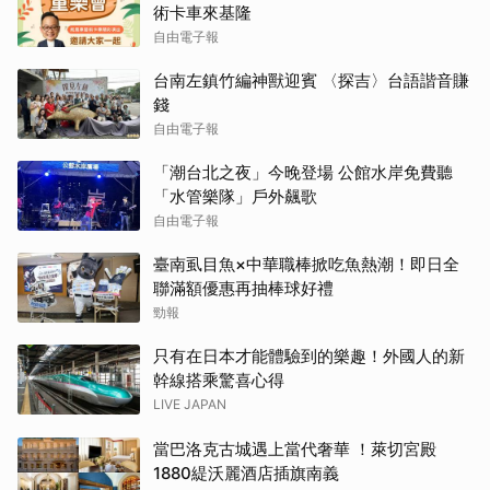
術卡車來基隆
自由電子報
台南左鎮竹編神獸迎賓 〈探吉〉台語諧音賺
錢
自由電子報
「潮台北之夜」今晚登場 公館水岸免費聽
「水管樂隊」戶外飆歌
自由電子報
臺南虱目魚×中華職棒掀吃魚熱潮！即日全
聯滿額優惠再抽棒球好禮
勁報
只有在日本才能體驗到的樂趣！外國人的新
幹線搭乘驚喜心得
LIVE JAPAN
當巴洛克古城遇上當代奢華 ！萊切宮殿
1880緹沃麗酒店插旗南義