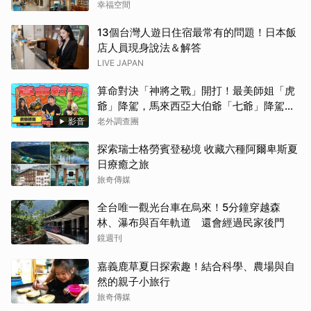
幸福空間
13個台灣人遊日住宿最常有的問題！日本飯
店人員現身說法＆解答
LIVE JAPAN
算命對決「神將之戰」開打！最美師姐「虎
爺」降駕，馬來西亞大伯爺「七爺」降駕。
當虎爺對上七爺，神明之間的較量究竟誰會
影音
老外調查團
勝出？【老外調查團】
探索瑞士格勞賓登秘境 收藏六種阿爾卑斯夏
日療癒之旅
旅奇傳媒
全台唯一觀光台車在烏來！5分鐘穿越森
林、瀑布與百年軌道 還會經過民家後門
鏡週刊
嘉義鹿草夏日探索趣！結合科學、農場與自
然的親子小旅行
旅奇傳媒