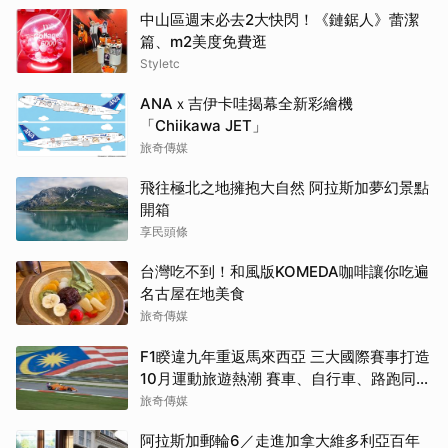
中山區週末必去2大快閃！《鏈鋸人》蕾潔
篇、m2美度免費逛
Styletc
ANAｘ吉伊卡哇揭幕全新彩繪機
「Chiikawa JET」
旅奇傳媒
飛往極北之地擁抱大自然 阿拉斯加夢幻景點
開箱
享民頭條
台灣吃不到！和風版KOMEDA咖啡讓你吃遍
名古屋在地美食
旅奇傳媒
F1睽違九年重返馬來西亞 三大國際賽事打造
10月運動旅遊熱潮 賽車、自行車、路跑同週
登場
旅奇傳媒
阿拉斯加郵輪6／走進加拿大維多利亞百年