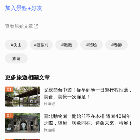
加入景點+好友
查看原始文章
#尖山
#渡假村
#泡泡
#體驗
#春節
旅遊
取消
更多旅遊相關文章
01
父親節台中遊！從早到晚一日遊行程推薦，
美食、美景一次滿足！
旅遊經
02
臺北動物園一開始並不在木柵 遷園40周年
之際，舉辧「與象同在、迎象未來」特展！
旅遊經