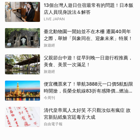
13個台灣人遊日住宿最常有的問題！日本飯
店人員現身說法＆解答
LIVE JAPAN
臺北動物園一開始並不在木柵 遷園40周年
之際，舉辧「與象同在、迎象未來」特展！
旅遊經
父親節台中遊！從早到晚一日遊行程推薦，
美食、美景一次滿足！
旅遊經
便宜機票來了！華航3888元一口價5航點限
時開搶，長榮全航線83折有感降價…燃油稅
8/9調漲早買早省
今周刊
清代皇帝罵人太好笑 不只觀汝似有瘋症 故
宮新貼紙集宮廷毒舌大成
自由電子報