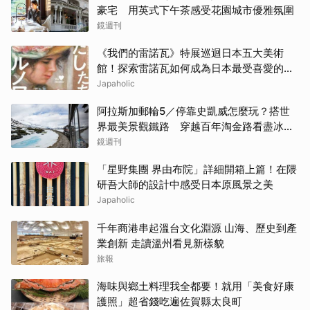
豪宅 用英式下午茶感受花園城市優雅氛圍
鏡週刊
《我們的雷諾瓦》特展巡迴日本五大美術
館！探索雷諾瓦如何成為日本最受喜愛的印
象派畫家
Japaholic
阿拉斯加郵輪5／停靠史凱威怎麼玩？搭世
界最美景觀鐵路 穿越百年淘金路看盡冰
河、峽谷與雪山
鏡週刊
「星野集團 界由布院」詳細開箱上篇！在隈
研吾大師的設計中感受日本原風景之美
Japaholic
千年商港串起溫台文化淵源 山海、歷史到產
業創新 走讀溫州看見新樣貌
旅報
海味與鄉土料理我全都要！就用「美食好康
護照」超省錢吃遍佐賀縣太良町