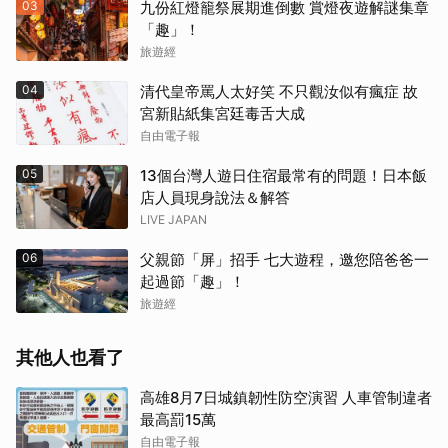
03
九份紅燈籠祭展期進倒數 賞燈夜遊解謎集章
「趣」！
旅遊經
04
清代皇帝罵人太好笑 不只觀汝似有瘋症 故
宮新貼紙集宮廷毒舌大成
自由電子報
05
13個台灣人遊日住宿最常有的問題！日本飯
店人員現身說法＆解答
LIVE JAPAN
06
父親節「屏」招手 七大遊程，邀您陪爸爸一
起過節「趣」！
旅遊經
其他人也看了
高雄8月7日城鎮韌性防空演習 人車管制違者
最高罰15萬
自由電子報