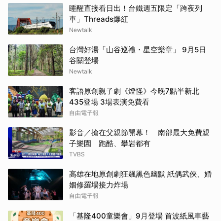
睡醒直接看日出！台鐵週五限定「跨夜列
車」Threads爆紅
Newtalk
台灣好湯「山谷巡禮・星空樂章」 9月5日
谷關登場
Newtalk
客語原創親子劇《燈怪》今晚7點半新北
435登場 3場表演免費看
自由電子報
影音／搶在父親節開幕！ 南部最大免費親
子樂園 跑酷、攀岩都有
TVBS
高雄在地原創劇狂飆黑色幽默 紙偶武俠、婚
姻修羅場接力炸場
自由電子報
「基隆400童樂會」9月登場 首波紙風車藝