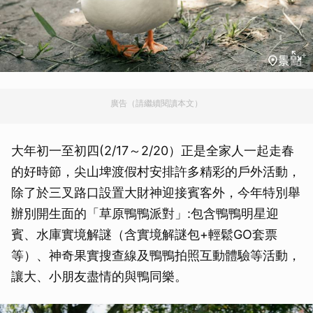
廣告（請繼續閱讀本文）
大年初一至初四(2/17～2/20）正是全家人一起走春
的好時節，尖山埤渡假村安排許多精彩的戶外活動，
除了於三叉路口設置大財神迎接賓客外，今年特別舉
辦別開生面的「草原鴨鴨派對」:包含鴨鴨明星迎
賓、水庫實境解謎（含實境解謎包+輕鬆GO套票
等）、神奇果實搜查線及鴨鴨拍照互動體驗等活動，
讓大、小朋友盡情的與鴨同樂。