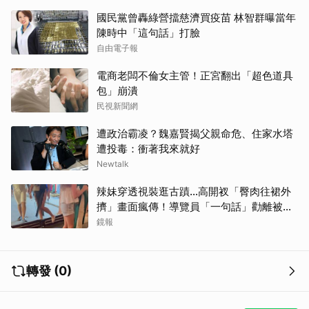
國民黨曾轟綠營擋慈濟買疫苗 林智群曝當年
陳時中「這句話」打臉
自由電子報
電商老闆不倫女主管！正宮翻出「超色道具
包」崩潰
民視新聞網
遭政治霸凌？魏嘉賢揭父親命危、住家水塔
遭投毒：衝著我來就好
Newtalk
辣妹穿透視裝逛古蹟…高開衩「臀肉往裙外
擠」畫面瘋傳！導覽員「一句話」勸離被狂
讚
鏡報
轉發 (0)