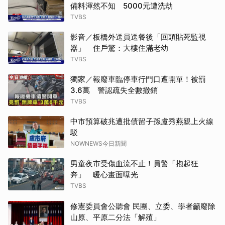
備料渾然不知 5000元遭洗劫
TVBS
影音／板橋外送員送餐後「回頭貼死監視
器」 住戶驚：大樓住滿老幼
TVBS
獨家／報廢車臨停車行門口遭開單！被罰
3.6萬 警認疏失全數撤銷
TVBS
中市預算破兆遭批債留子孫盧秀燕親上火線
駁
NOWNEWS今日新聞
男童夜市受傷血流不止！員警「抱起狂
奔」 暖心畫面曝光
TVBS
修憲委員會公聽會 民團、立委、學者籲廢除
山原、平原二分法「解殖」