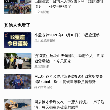
06
出國注意！台灣人入境2國卡關「護照遭扣
遣返」 外交部證實了
三立新聞網
其他人也看了
小孟老師2026年08月10日(一)星座運勢
清水孟星座塔羅
扔13孩住垃圾山爽領補助…縣府介入 澎湖
狠父母鬆口：今天回家
三立新聞網
MLB》道奇又輸球近9戰吞8敗 回主場雙賽
揚Skubal、Snell伺候皇家盼扭轉頹勢
緯來體育新聞
同居後才發現女友「一驚人習慣」 男子崩
潰：每天都在突破我的結界