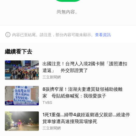
尚無內容。
內容已至結尾。請注意，部分內容可能未顯示。
查看資訊
繼續看下去
出國注意！台灣人入境2國卡關「護照遭扣
遣返」 外交部證實了
三立新聞網
8孩擠窄屋！澎湖夫妻遭質疑領補助後離
家 母貼紙條喊冤：我很愛孩子
TVBS
1死1重傷…婦帶4歲姪返鄉過父親節…繞違停
貨車慘遭高速撞飛當場慘死
三立新聞網