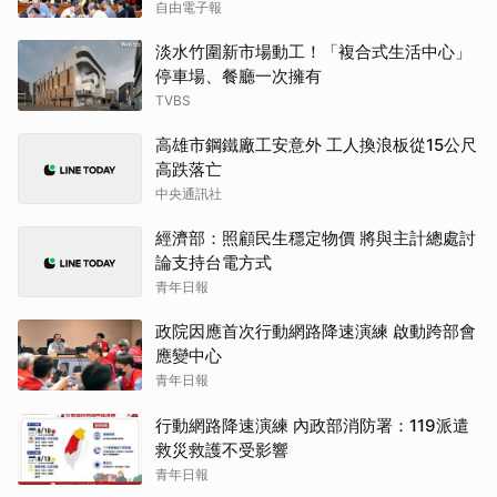
自由電子報
淡水竹圍新市場動工！「複合式生活中心」
停車場、餐廳一次擁有
TVBS
高雄市鋼鐵廠工安意外 工人換浪板從15公尺
高跌落亡
中央通訊社
經濟部：照顧民生穩定物價 將與主計總處討
論支持台電方式
青年日報
政院因應首次行動網路降速演練 啟動跨部會
應變中心
青年日報
行動網路降速演練 內政部消防署：119派遣
救災救護不受影響
青年日報