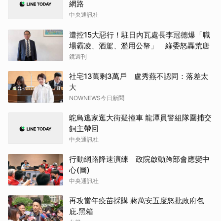
網路
中央通訊社
遭控15大惡行！駐日內瓦處長李冠德爆「職
場霸凌、酒駕、濫用公帑」 綠委怒轟荒唐
鏡週刊
社宅13萬剩3萬戶 盧秀燕不認同：落差太
大
NOWNEWS今日新聞
鴕鳥逃家逛大街疑撞車 龍潭員警組隊圍捕交
飼主帶回
中央通訊社
行動網路降速演練 政院啟動跨部會應變中
心(圖)
中央通訊社
再攻當年疫苗採購 蔣萬安五度怒批政府包
庇.黑箱