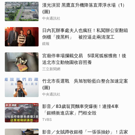
漢光演習 黑鷹直升機降落直潭淨水場（1）
(圖)
中央通訊社
日內瓦辦事處夫人也瘋狂！私闖辦公室翻箱
倒櫃「搜黑料」 被控逼走兩清潔工
鏡報
宮廟停車場攔截交易 5環尾狐猴獲救！後
送北市立動物園收容照養
三立新聞網
竹北市長選戰 吳旭智盼藍白整合加速定案
(圖)
中央通訊社
影音／83歲翁買麵車突爆衝！連撞4車
「銀轎衝進店家」門框全毀
TVBS
影音／女賊蹲收銀檯「一張張抽鈔」！店家