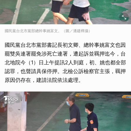
國民黨台北市黨部總幹事姚富文。（圖／潘建樺攝）
國民黨台北市黨部書記長初文卿、總幹事姚富文也因
罷雙吳連署罷免涉死亡連署，遭起訴並羈押迄今，台
北地院今（1）日上午提訊2人到庭，初、姚也都全部
認罪，也聲請具保停押。北檢公訴檢察官主張，羈押
原因仍存在，建請法院依法處理。