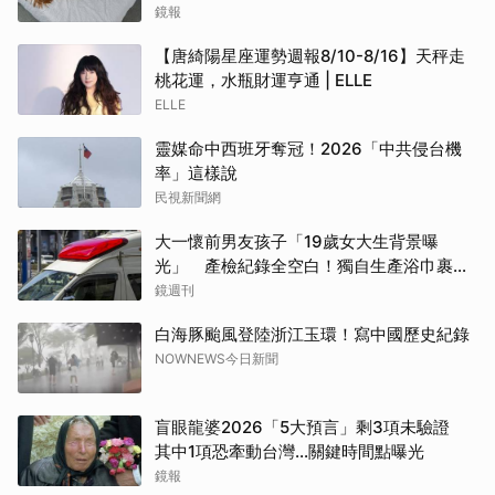
鏡報
【唐綺陽星座運勢週報8/10-8/16】天秤走
桃花運，水瓶財運亨通 | ELLE
ELLE
靈媒命中西班牙奪冠！2026「中共侵台機
率」這樣說
民視新聞網
大一懷前男友孩子「19歲女大生背景曝
光」 產檢紀錄全空白！獨自生產浴巾裹嬰
屍藏家5天
鏡週刊
白海豚颱風登陸浙江玉環！寫中國歷史紀錄
NOWNEWS今日新聞
盲眼龍婆2026「5大預言」剩3項未驗證
其中1項恐牽動台灣...關鍵時間點曝光
鏡報