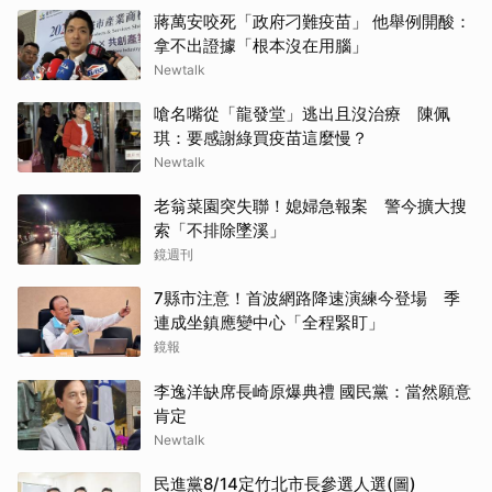
蔣萬安咬死「政府刁難疫苗」 他舉例開酸：
拿不出證據「根本沒在用腦」
Newtalk
嗆名嘴從「龍發堂」逃出且沒治療 陳佩
琪：要感謝綠買疫苗這麼慢？
Newtalk
老翁菜園突失聯！媳婦急報案 警今擴大搜
索「不排除墜溪」
鏡週刊
7縣市注意！首波網路降速演練今登場 季
連成坐鎮應變中心「全程緊盯」
鏡報
李逸洋缺席長崎原爆典禮 國民黨：當然願意
肯定
Newtalk
民進黨8/14定竹北市長參選人選(圖)