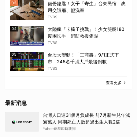
03
備份鑰匙！女子「寄生」台東民宿 爽
用交誼廳、盥洗室
TVBS
04
大陸瘋「卡椅子挑戰」！少女雙腿180
度困扶手 消防救援傻眼
TVBS
05
台股大變動！「三商壽」9/1正式下
市 245名千張大戶最後倒數
TVBS
查看更多
最新消息
台灣人口連31個月負成長 前7月新生兒年減
逾萬人 同期死亡人數超過出生人數2倍
Yahoo奇摩即時新聞