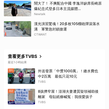
鬧大了！ 不爽配合中國 李逸洋缺席長崎原
取消
爆紀念式登多日本主流媒體...
Newtalk
漢光演習驚魂！20多枚105榴砲彈滾落水
溝 軍警急封鎖搶運
CTWANT
查看更多TVBS
最近1小時結果
01
外送發票「中獎1000萬」！繳水費也
中2百萬 最低只花10元
TVBS
02
8孩擠窄屋！澎湖夫妻遭質疑領補助後
離家 母貼紙條喊冤：我很愛孩子
TVBS