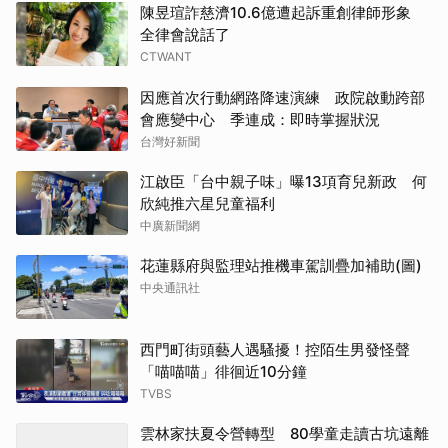
陳昱瑄詐慈濟10.6億遭起訴重創律師形象
全律會說話了
CTWANT
因應首次行動網路降速演練 政院啟動跨部
會應變中心 季連成：即時掌握狀況
台灣好新聞
江啟臣「台中親子味」曝13項育兒新政 何
欣純推六星兒童福利
中廣新聞網
花蓮縣府與監理站推機車駕訓疊加補助(圖)
中央通訊社
西門町街頭藝人遇騷擾！控陌生男發怪聲
「喵喵喵」徘徊近10分鐘
TVBS
雲林家扶夏令營轉型 80學童走讀古坑遠離