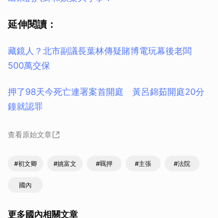
延伸閱讀：
藏鏡人？北市副議長葉林傳疑賭博電玩幕後老闆
500萬交保
押了98天今死亡連署案首開庭 黃呂錦茹開庭20分
鐘就認罪
查看原始文章
#初文卿
#姚富文
#羈押
#主張
#法院
國內
更多國內相關文章