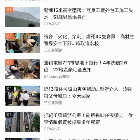
01
驚悚15米高空墜落！燕巢工廠外包工施工失
足 51歲男當場身亡
CTWANT
02
宿舍「火化、穿刺」虐死40隻倉鼠！高材生
遭爆安全下莊…錄取這名校
三立新聞網
03
連鎖電腦7門市變地下銀行！4年洗錢2.6
億 22地產豪宅全查扣
ETtoday新聞雲
04
扔13孩住垃圾山爽領補助…縣府介入 澎湖
狠父母鬆口：今天回家
三立新聞網
05
打靶子彈藏辦公室！副所長卸任沒帶走 偷
查情敵個資被搜曝多年秘密
CTWANT