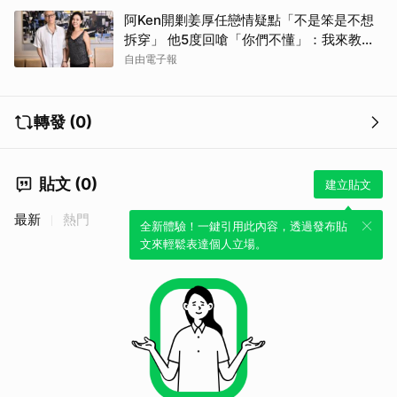
阿Ken開剿姜厚任戀情疑點「不是笨是不想
拆穿」 他5度回嗆「你們不懂」：我來教育
你們
自由電子報
轉發 (0)
貼文 (0)
建立貼文
最新
熱門
全新體驗！一鍵引用此內容，透過發布貼
文來輕鬆表達個人立場。