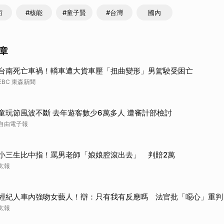
術
#核能
#童子賢
#台灣
國內
章
台南死亡車禍！轎車遭大貨車壓「扭曲變形」男駕駛受困亡
EBC 東森新聞
童玩節風波不斷 去年遊客數少6萬多人 遭審計部檢討
自由電子報
小三生比中指！罵男老師「娘娘腔滾出去」 判賠2萬
太報
經紀人車內強吻女藝人！辯：只有我有反應嗎 法官批「噁心」重判
太報