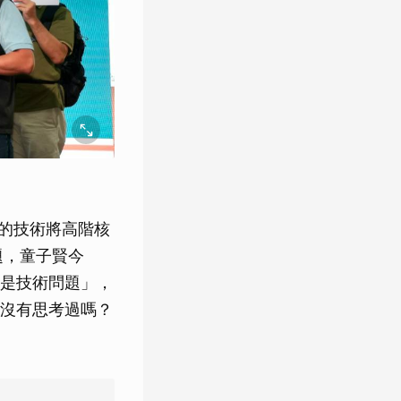
井的技術將高階核
題，童子賢今
都是技術問題」，
沒有思考過嗎？