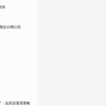
就有
發起台獨公投
了：如其說還需要離