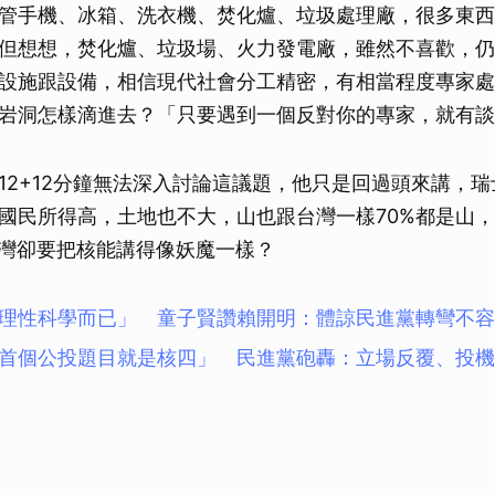
管手機、冰箱、洗衣機、焚化爐、垃圾處理廠，很多東西
取消
但想想，焚化爐、垃圾場、火力發電廠，雖然不喜歡，仍
設施跟設備，相信現代社會分工精密，有相當程度專家處
岩洞怎樣滴進去？「只要遇到一個反對你的專家，就有談
12+12分鐘無法深入討論這議題，他只是回過頭來講，
國民所得高，土地也不大，山也跟台灣一樣70%都是山
，台灣卻要把核能講得像妖魔一樣？
理性科學而已」 童子賢讚賴開明：體諒民進黨轉彎不容
首個公投題目就是核四」 民進黨砲轟：立場反覆、投機