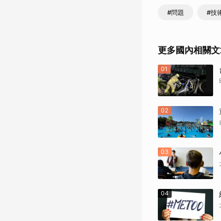
#問題
#技
更多國內相關文
01
02
03
04