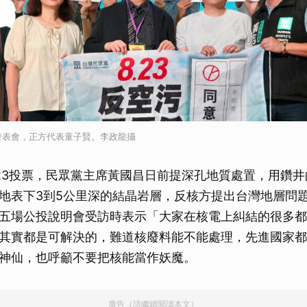
發表會，正方代表童子賢。李政龍攝
23投票，民眾黨主席黃國昌日前提深孔地質處置，用鑽
地表下3到5公里深的結晶岩層，反核方提出台灣地層問
席第五場公投說明會受訪時表示「大家在核電上糾結的很多
其實都是可解決的，難道核廢料能不能處理，先進國家都
神仙，也呼籲不要把核能當作妖魔。
廣告（請繼續閱讀本文）