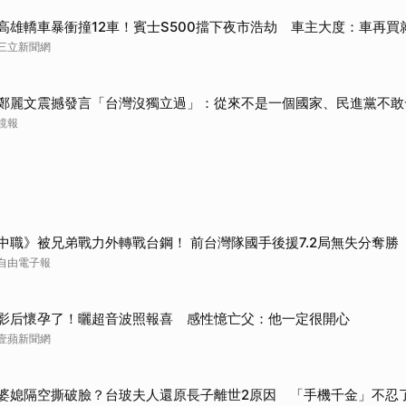
高雄轎車暴衝撞12車！賓士S500擋下夜市浩劫 車主大度：車再買
三立新聞網
鄭麗文震撼發言「台灣沒獨立過」：從來不是一個國家、民進黨不敢
鏡報
中職》被兄弟戰力外轉戰台鋼！ 前台灣隊國手後援7.2局無失分奪勝
自由電子報
影后懷孕了！曬超音波照報喜 感性憶亡父：他一定很開心
壹蘋新聞網
婆媳隔空撕破臉？台玻夫人還原長子離世2原因 「手機千金」不忍