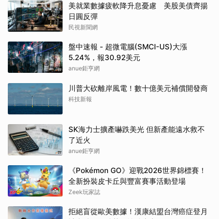
美就業數據疲軟降升息憂慮 美股美債齊揚
日圓反彈
民視新聞網
盤中速報 - 超微電腦(SMCI-US)大漲
5.24%，報30.92美元
anue鉅亨網
川普大砍離岸風電！數十億美元補償開發商
科技新報
SK海力士擴產嚇跌美光 但新產能遠水救不
了近火
anue鉅亨網
《Pokémon GO》迎戰2026世界錦標賽！
全新扮裝皮卡丘與豐富賽事活動登場
Zeek玩家誌
拒絕盲從歐美數據！漢康結盟台灣癌症登月