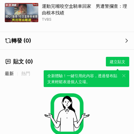
運動完嘴咬空盒騎車回家 男遭警攔查：理
由根本找碴
TVBS
取消
轉發 (0)
貼文 (0)
建立貼文
最新
熱門
全新體驗！一鍵引用此內容，透過發布貼
文來輕鬆表達個人立場。