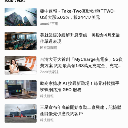
盤中速報 - Take-Two互動軟體(TTWO-
US)大漲5.03%，報244.17美元
anue鉅亨網
美就業爆冷緩解升息憂慮 美股創4月來最
佳單週表現
民視新聞網
台灣大哥大首創「MyCharge充電多」5G資
費方案 約期最高領1.68萬元充電金、充電最
高89折
Zeek玩家誌
助商家搶攻 AI 搜尋新戰場！綠界科技攜手
蜘蛛網路推 GEO 服務
科技新報
三星宣布年底前開始泰勒二廠興建，記憶體
產能優先供應長約客戶
科技新報