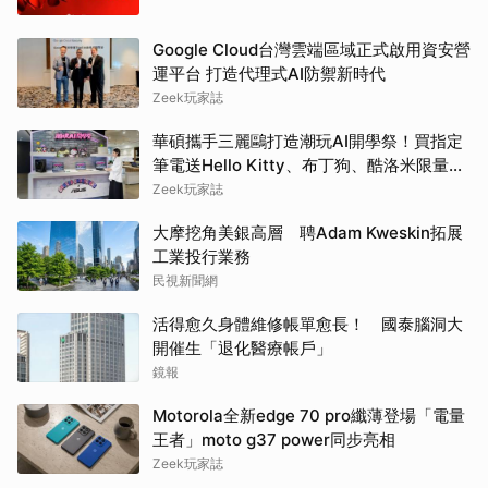
Google Cloud台灣雲端區域正式啟用資安營
運平台 打造代理式AI防禦新時代
Zeek玩家誌
華碩攜手三麗鷗打造潮玩AI開學祭！買指定
筆電送Hello Kitty、布丁狗、酷洛米限量娃
娃吊飾再抽巴黎雙人機票
Zeek玩家誌
大摩挖角美銀高層 聘Adam Kweskin拓展
工業投行業務
民視新聞網
活得愈久身體維修帳單愈長！ 國泰腦洞大
開催生「退化醫療帳戶」
鏡報
Motorola全新edge 70 pro纖薄登場「電量
王者」moto g37 power同步亮相
Zeek玩家誌