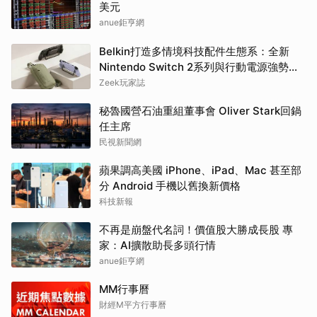
美元
anue鉅亨網
Belkin打造多情境科技配件生態系：全新
Nintendo Switch 2系列與行動電源強勢登
場
Zeek玩家誌
秘魯國營石油重組董事會 Oliver Stark回鍋
任主席
民視新聞網
蘋果調高美國 iPhone、iPad、Mac 甚至部
分 Android 手機以舊換新價格
科技新報
不再是崩盤代名詞！價值股大勝成長股 專
家：AI擴散助長多頭行情
anue鉅亨網
MM行事曆
財經M平方行事曆