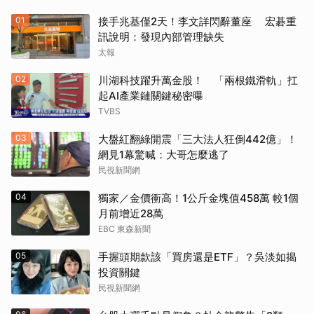
01
接手兆基僅2天！李文詳閃辭董座 宏碁重
訊說明：發現內部管理缺失
太報
02
川湖科技躍升萬金股！ 「兩根鐵滑軌」扛
起AI產業鏈關鍵秘密曝
TVBS
03
大盤紅翻綠開震「三大法人狂倒442億」！
網見1幕驚喊：大哥怎麼逃了
民視新聞網
04
獨家／金價衝高！1公斤金塊值458萬 較1個
月前增近28萬
EBC 東森新聞
05
手握頭期款該「買房還是ETF」？吳淡如揭
投資關鍵
民視新聞網