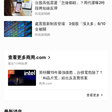
台股高低震盪「怎做都錯」？周代運曝2時
段將短線反彈
民視新聞網
處置股新制首登場 3個股「漲太多」8/10
全被關
民視新聞網
查看更多商周.com
最近1小時結果
01
英特爾15年最強復甦，台積電危險了？
「AI晶片荒」給出反直覺答案
商周.com
查看更多
最新消息