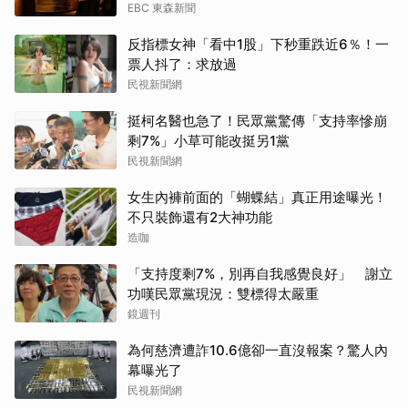
EBC 東森新聞
反指標女神「看中1股」下秒重跌近6％！一
票人抖了：求放過
民視新聞網
挺柯名醫也急了！民眾黨驚傳「支持率慘崩
剩7%」小草可能改挺另1黨
民視新聞網
女生內褲前面的「蝴蝶結」真正用途曝光！
不只裝飾還有2大神功能
造咖
「支持度剩7%，別再自我感覺良好」 謝立
功嘆民眾黨現況：雙標得太嚴重
鏡週刊
為何慈濟遭詐10.6億卻一直沒報案？驚人內
幕曝光了
民視新聞網