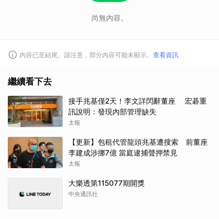
尚無內容。
內容已至結尾。請注意，部分內容可能未顯示。
查看資訊
繼續看下去
接手兆基僅2天！李文詳閃辭董座 宏碁重
訊說明：發現內部管理缺失
太報
【更新】包租代管龍頭兆基遭搜索 前董座
李建成涉挪7億 當庭逮捕聲押禁見
太報
大樂透第115077期開獎
中央通訊社