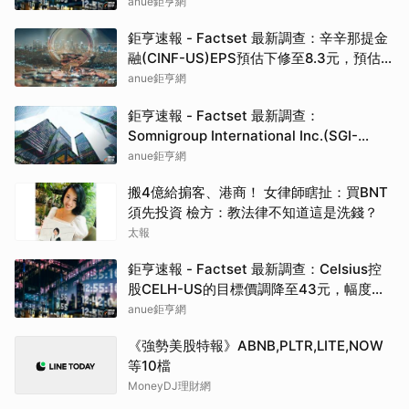
預估上修至0.37元，預估目標價為19.82元
anue鉅亨網
鉅亨速報 - Factset 最新調查：辛辛那提金
融(CINF-US)EPS預估下修至8.3元，預估目
標價為192.50元
anue鉅亨網
鉅亨速報 - Factset 最新調查：
Somnigroup International Inc.(SGI-
US)EPS預估下修至3元，預估目標價為
anue鉅亨網
94.00元
搬4億給掮客、港商！ 女律師瞎扯：買BNT
須先投資 檢方：教法律不知道這是洗錢？
太報
鉅亨速報 - Factset 最新調查：Celsius控
股CELH-US的目標價調降至43元，幅度約
3.37%
anue鉅亨網
《強勢美股特報》ABNB,PLTR,LITE,NOW
等10檔
MoneyDJ理財網