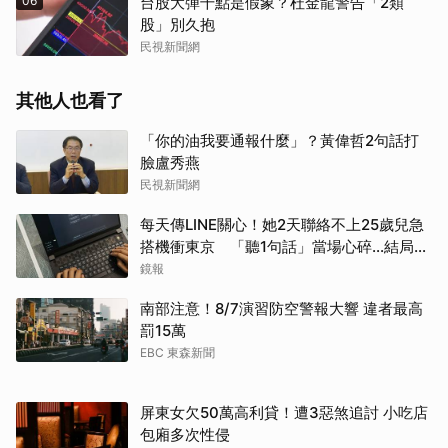
06
台股大彈千點是假象？杜金龍警告「2類
股」別久抱
民視新聞網
其他人也看了
「你的油我要通報什麼」？黃偉哲2句話打
臉盧秀燕
民視新聞網
每天傳LINE關心！她2天聯絡不上25歲兒急
搭機衝東京 「聽1句話」當場心碎...結局看
哭網
鏡報
南部注意！8/7演習防空警報大響 違者最高
罰15萬
EBC 東森新聞
屏東女欠50萬高利貸！遭3惡煞追討 小吃店
包廂多次性侵