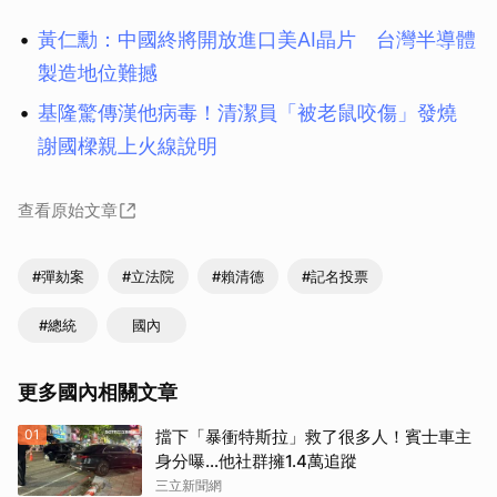
黃仁勳：中國終將開放進口美AI晶片 台灣半導體
製造地位難撼
基隆驚傳漢他病毒！清潔員「被老鼠咬傷」發燒
謝國樑親上火線說明
查看原始文章
#彈劾案
#立法院
#賴清德
#記名投票
#總統
國內
更多國內相關文章
01
擋下「暴衝特斯拉」救了很多人！賓士車主
身分曝…他社群擁1.4萬追蹤
三立新聞網