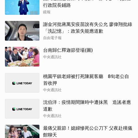
行政院長鋪路
鏡報
謝金河批蔣萬安疫苗說有失公允 廖偉翔批綠
「洗記憶」：政策失能應道歉
自由電子報
台南歸仁釋迦節登場(圖)
中央通訊社
桃園平鎮老婦被打死陳屍客廳 8旬老公自
首收押
中央通訊社
沈伯洋：疫情期間陳時中遭抹黑 造謠者應
道歉
中央通訊社
最痛父親節！媳婦慘死公公刀下 父夜赴殯儀
館聊天