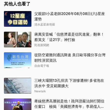
其他人也看了
父親節!小孟老師2026年08月08日(六)星座
運勢
清水孟星座塔羅
蔣萬安昔喊「信慈濟還是信民進黨」翻車！
蔡英文「這21字」神打臉
民視新聞網
從防空避難到通訊降速 美日歐等國分享台灣
韌性演習資訊
自由電子報
三峽大壩開13孔排洪 下游慘遭殃! 多省泡在
洪水中 受災範圍擴大
Newtalk
牽線慈濟高層就是他！跪拜證嚴法師打開信
任窗口 檢揭「美國慈濟青年」李易儒人脈