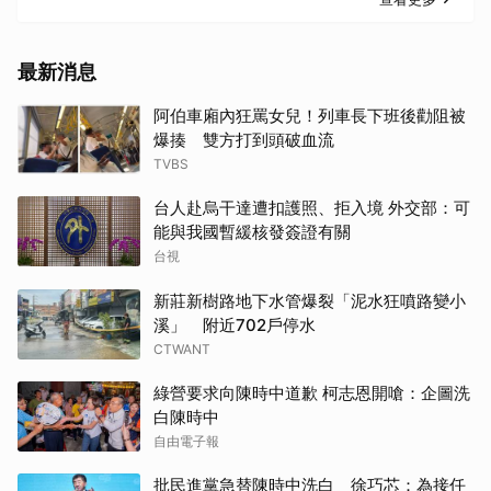
最新消息
阿伯車廂內狂罵女兒！列車長下班後勸阻被
爆揍 雙方打到頭破血流
TVBS
台人赴烏干達遭扣護照、拒入境 外交部：可
能與我國暫緩核發簽證有關
台視
新莊新樹路地下水管爆裂「泥水狂噴路變小
溪」 附近702戶停水
CTWANT
綠營要求向陳時中道歉 柯志恩開嗆：企圖洗
白陳時中
自由電子報
批民進黨急替陳時中洗白 徐巧芯：為接任