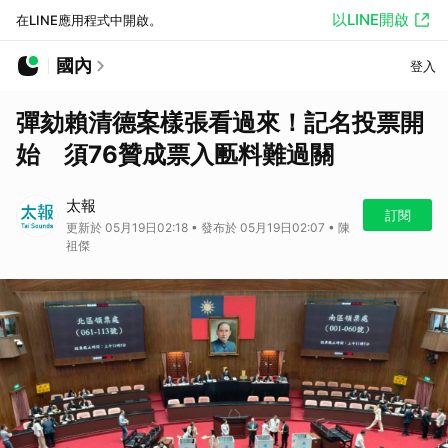
以LINE開啟
在LINE應用程式中開啟。
國內
登入
彈劾賴清德案樣張看過來！記名投票開
始 須76贊成票入匭料難過關
太報
訂閱
更新於 05月19日02:18 • 發布於 05月19日02:07 • 陳
祖傑