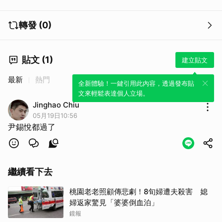
轉發 (0)
貼文 (1)
建立貼文
最新
熱門
全新體驗！一鍵引用此內容，透過發布貼
文來輕鬆表達個人立場。
Jinghao Chiu
05月19日10:56
尹錫悅都過了
繼續看下去
桃園老老照顧傳悲劇！8旬婦遭夫殺害 媳
婦返家驚見「婆婆倒血泊」
鏡報