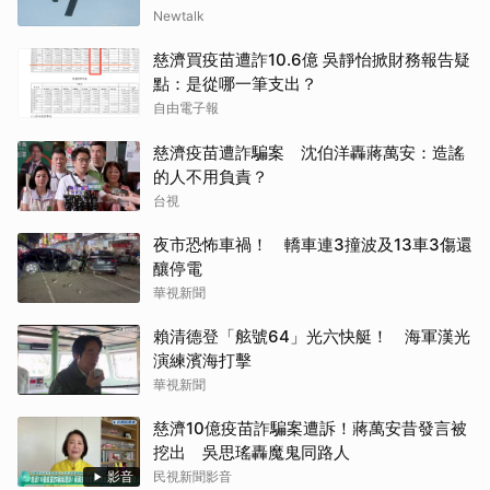
Newtalk
慈濟買疫苗遭詐10.6億 吳靜怡掀財務報告疑
點：是從哪一筆支出？
自由電子報
慈濟疫苗遭詐騙案 沈伯洋轟蔣萬安：造謠
的人不用負責？
台視
夜市恐怖車禍！ 轎車連3撞波及13車3傷還
釀停電
華視新聞
賴清德登「舷號64」光六快艇！ 海軍漢光
演練濱海打擊
華視新聞
慈濟10億疫苗詐騙案遭訴！蔣萬安昔發言被
挖出 吳思瑤轟魔鬼同路人
影音
民視新聞影音