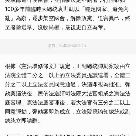
100多年前臨時大總統袁世凱以「穩定國家、避免內
亂」為辭，逐步架空國會，解散政黨、迫害異己，終
至廢除選舉、沒收民權，最後更自立為帝。
廣告（請繼續閱讀本文）
根據《憲法增修條文》規定，正副總統彈劾案改由立
法院全體二分之一以上的立法委員提議連署，全體三
分之二以上立法委員同意通過，決議即視為批准。彈
劾案議決後，應依法送請司法院大法官組成之憲法法
庭審理。憲法法庭審理後，若大法官有三分之二以上
同意彈劾，彈劾案即為成立，立法院應諭知總統或副
總統立即請辭。