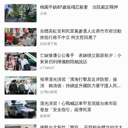
桃園平鎮87歲翁殘忍殺妻 法院裁定羈押
台視
合體高虹安和民眾黨參選人出席竹市府活動
挨批行政不中立 柯文哲回應了
自由電子報
亡妹慘遭公公毒手 表姊憶父親節前夕：小
舅舅仍到殯儀館陪她說話
CTWANT
視導漢光演習「濱海打擊及近岸防禦」操
演 賴清德：持續提升國防力量守護人民安
全
台灣好新聞
漢光演習！心戰喊話車罕見現蹤台南市區
發放「安全指引」疏導民眾
鏡新聞
挑戰台北新竹「雙安」 莊競程合體沈伯洋大