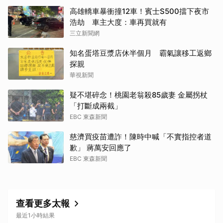
高雄轎車暴衝撞12車！賓士S500擋下夜市
浩劫 車主大度：車再買就有
三立新聞網
取消
知名蛋塔豆漿店休半個月 霸氣讓移工返鄉
探親
華視新聞
疑不堪碎念！桃園老翁殺85歲妻 金屬拐杖
「打斷成兩截」
EBC 東森新聞
慈濟買疫苗遭詐！陳時中喊「不實指控者道
歉」 蔣萬安回應了
EBC 東森新聞
查看更多太報
最近1小時結果