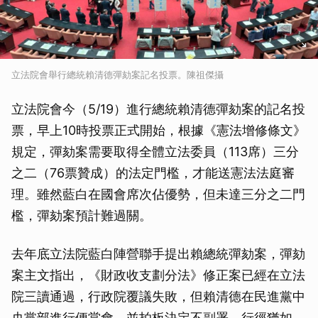
立法院會舉行總統賴清德彈劾案記名投票。陳祖傑攝
立法院會今（5/19）進行總統賴清德彈劾案的記名投
票，早上10時投票正式開始，根據《憲法增修條文》
規定，彈劾案需要取得全體立法委員（113席）三分
之二（76票贊成）的法定門檻，才能送憲法法庭審
理。雖然藍白在國會席次佔優勢，但未達三分之二門
檻，彈劾案預計難過關。
去年底立法院藍白陣營聯手提出賴總統彈劾案，彈劾
案主文指出，《財政收支劃分法》修正案已經在立法
院三讀通過，行政院覆議失敗，但賴清德在民進黨中
央黨部進行便當會，並拍板決定不副署，行徑猶如