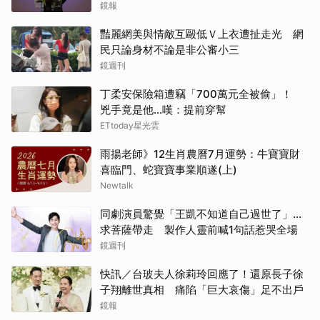
網絡
鏡報
豔麗網美與情敵互毆低Ｖ上衣遭扯走光 網
民只論身材不論是非公審小三
鏡週刊
丁柔安保險箱遭竊「700萬元全被偷」！
兇手竟是他...嘆：提前穿幫
ETtoday星光雲
雨揚老師》12生肖農曆7月運勢：牛寶寶財
喜臨門、蛇寶寶事業順遂(上)
Newtalk
同劇演員驚覺「王凱不知道自己過世了」...
求菩薩帶走 製作人靈前喊1句話惹哭全場
鏡週刊
快訊／台玻夫人徐莉玲回應了！還原長子徐
子翔離世真相 痛陷「巨大哀傷」足不出戶
鏡報