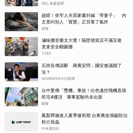
EBC 東森新聞
超瞎！坐牢人夫寫家書封緘「寄妻子」 內
文竟叫別人「寶寶」正宮看了氣炸
鏡報
滷味攤音樂太大聲！隔壁便當店不滿互嗆
竟拿安全帽砸攤
TVBS
石崇良傳請辭 蔣萬安問：國安會議開了
沒？
NOWNEWS今日新聞
台中驚傳「墜機」事故！白色遙控飛機直插
民宅4樓頂 肇事駕駛尚未出面
鏡報
鳳梨釋迦進入夏季修剪期 台東農改場籲防治
粉介殼蟲
中央通訊社