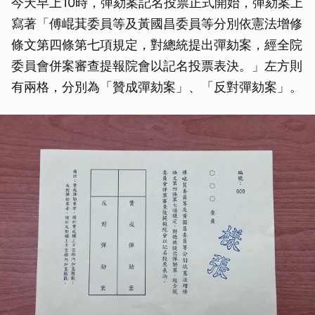
今天早上10時，彈劾案記名投票正式開始，彈劾案上
寫著「傅崐萁委員等及黃國昌委員等分別依憲法增修
條文第四條第七項規定，對總統提出彈劾案，經全院
委員會併案審查提報院會以記名投票表決。」左方則
有兩格，分別為「贊成彈劾案」、「反對彈劾案」。