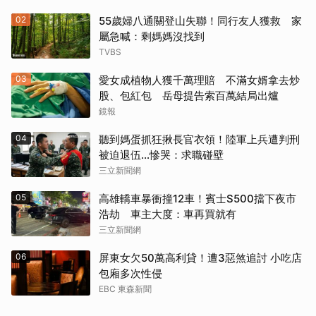
02
55歲婦八通關登山失聯！同行友人獲救 家
屬急喊：剩媽媽沒找到
TVBS
03
愛女成植物人獲千萬理賠 不滿女婿拿去炒
股、包紅包 岳母提告索百萬結局出爐
鏡報
04
聽到媽蛋抓狂揪長官衣領！陸軍上兵遭判刑
被迫退伍…慘哭：求職碰壁
三立新聞網
05
高雄轎車暴衝撞12車！賓士S500擋下夜市
浩劫 車主大度：車再買就有
三立新聞網
06
屏東女欠50萬高利貸！遭3惡煞追討 小吃店
包廂多次性侵
EBC 東森新聞