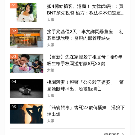
01
搬4億給掮客、港商！ 女律師瞎扯：買
BNT須先投資 檢方：教法律不知道這是
洗錢？
太報
02
接手兆基僅2天！李文詳閃辭董座 宏
碁重訊說明：發現內部管理缺失
太報
03
【更新】先在家裡殺了祖父母！泰9年
級生槍手校園濫射釀8死23傷
太報
04
桃園殺妻！報警「公公殺了婆婆」 驚
見她眼球掉出、臉被砸爛亡
太報
05
「滴管餵毒」害死27歲傳播妹 淫狼下
場出爐
太報
查看更多