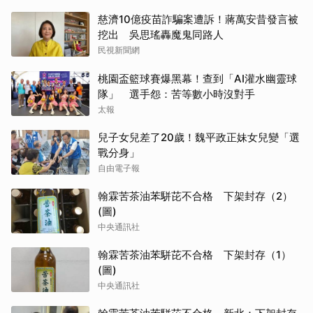
慈濟10億疫苗詐騙案遭訴！蔣萬安昔發言被
挖出 吳思瑤轟魔鬼同路人
民視新聞網
桃園盃籃球賽爆黑幕！查到「AI灌水幽靈球
隊」 選手怨：苦等數小時沒對手
太報
兒子女兒差了20歲！魏平政正妹女兒變「選
戰分身」
自由電子報
翰霖苦茶油苯駢芘不合格 下架封存（2）
(圖)
中央通訊社
翰霖苦茶油苯駢芘不合格 下架封存（1）
(圖)
中央通訊社