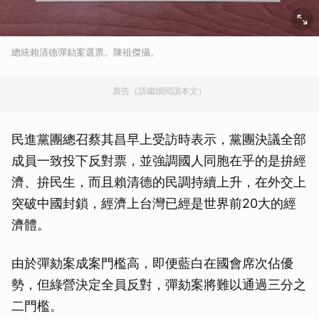
總統賴清德彈劾案選票。陳祖傑攝。
廣告（請繼續閱讀本文）
民進黨團總召蔡其昌早上受訪時表示，黨團決議全部
成員一致投下反對票，並強調國人同胞在乎的是拚經
濟、拚民生，而且賴清德的民調持續上升，在外交上
突破中國封鎖，經濟上台灣已經是世界前20大的經
濟體。
由於彈劾案成案門檻高，即便藍白在國會席次佔優
勢，但綠營決定全員反對，彈劾案將難以通過三分之
二門檻。