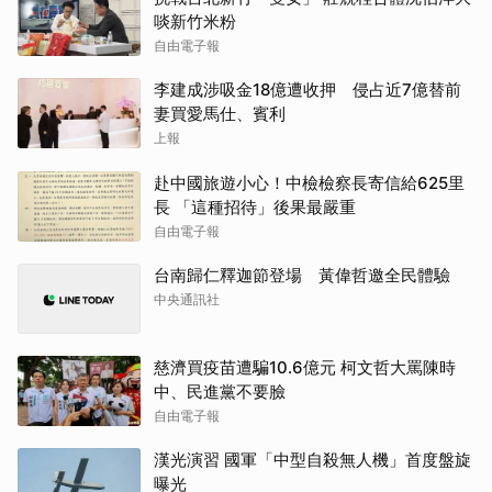
啖新竹米粉
自由電子報
李建成涉吸金18億遭收押 侵占近7億替前
妻買愛馬仕、賓利
上報
赴中國旅遊小心！中檢檢察長寄信給625里
長 「這種招待」後果最嚴重
自由電子報
台南歸仁釋迦節登場 黃偉哲邀全民體驗
中央通訊社
慈濟買疫苗遭騙10.6億元 柯文哲大罵陳時
中、民進黨不要臉
自由電子報
漢光演習 國軍「中型自殺無人機」首度盤旋
曝光