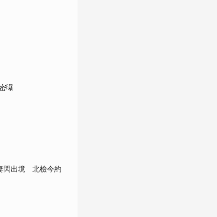
密曝
」
妻閃出境 北檢今約