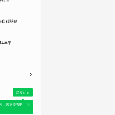
癌自殺關鍵
14年半
建立貼文
容，透過發布貼