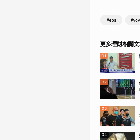
#eps
#voy
更多理財相關文
01
02
03
04