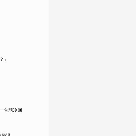
？」
一句話冷回
遭勒退