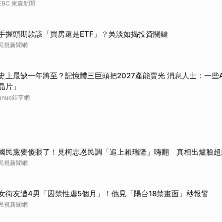
EBC 東森新聞
取消
手握頭期款該「買房還是ETF」？吳淡如揭投資關鍵
民視新聞網
史上最缺一年將至？記憶體三巨頭把2027產能賣光 消息人士：一些
晶片」
anue鉅亨網
國民黨要傻眼了！見柯志恩民調「追上賴瑞隆」嗨翻 真相出爐臉超
民視新聞網
女街友遭4男「囚禁性虐5個月」！他見「陽台18禁畫面」秒報警
民視新聞網