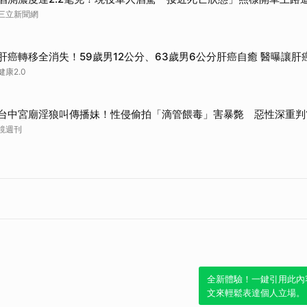
三立新聞網
肝癌轉移全消失！59歲男12公分、63歲男6公分肝癌自癒 醫曝讓肝
健康2.0
台中宮廟淫狼叫傳播妹！性侵偷拍「滴管餵毒」害暴斃 惡性深重判
鏡週刊
全新體驗！一鍵引用此內
文來輕鬆表達個人立場。