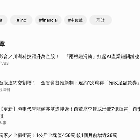
a
# inc
#financial
#中位數
理財
章
影音／川湖科技躍升萬金股！ 「兩根鐵滑軌」扛起AI產業鏈關鍵秘
TVBS
台股違約交割增！ 金管會擬推新制：違約1次就得「預收足額款券
鏡週刊
【更新】包租代管龍頭兆基遭搜索！前董座李建成涉挪7億揮霍、前
談
太報
獨家／金價衝高！1公斤金塊值458萬 較1個月前增近28萬