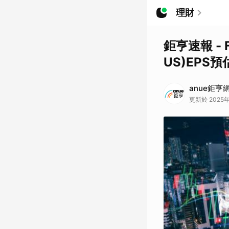
理財
鉅亨速報 - F
US)EPS
anue鉅亨
更新於 2025年