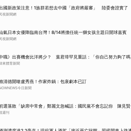
出國新政策注意！1族群若想去中國「政府將嚴審」 陸委會證實了
民視新聞網
仙氣日本女優降臨南台灣！8/14將擔任統一獅女孩主題日開球嘉賓
民視新聞網
中職》出賽機會比洋將少？ 葉君璋罕見重話：「你自己努力夠了嗎
緯來體育新聞
賴清德開嗆盧秀燕！作家炸鍋：包衰劇本已訂
NOWNEWS今日新聞
初選落敗「缺席中常會」鄭麗文急喊話：國民黨不會忘記你 陳見賢
鏡週刊
酒測濃度達2.2毫克！現役軍人酒駕「接近死亡狀態」照樣開車上路