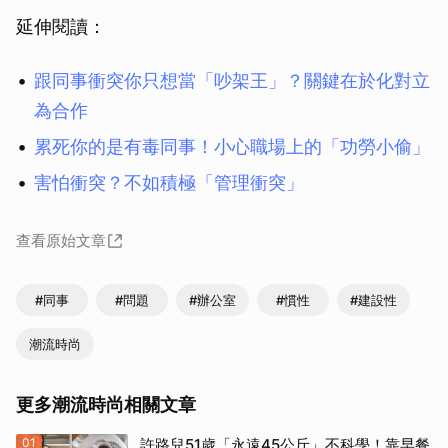
延伸閱讀：
跟同事衝突你只想當「吵架王」？關鍵在於化對立
為合作
累死你的是有毒同事！小心職場上的「功勞小偷」
害怕衝突？不如積極「管理衝突」
查看原始文章
#同事
#問題
#辦公室
#慣性
#建設性
潮流時尚
更多潮流時尚相關文章
01
許路兒51歲「永遠45公斤」不科學！靠早餐