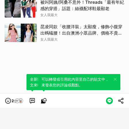
被叫阿姨/阿桑不意外！Threads「最有年紀
感的穿搭」話題：絲襪配球鞋最顯老
女人我最大
昆凌同款「收腰洋裝」太顯瘦，修飾小腹穿
出螞蟻腰！出自澳洲小眾品牌、價格不貴還
寄台灣
女人我最大
全新體驗！一鍵引用此內容，透過發布貼
可以轉發或引用此內容至自己的貼文中，
文來輕鬆表達個人立場。
來發表您的評論或觀點。
2
類別
服務條款
隱私權政策
服務聲明