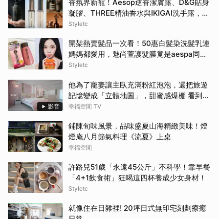
香氛界新寵！Aesop逆香潔膚露、D&G貼身
凝膠、THREE精油香水與IKIGAI洗手露，用
高質感香氣包覆妳的盛夏日常
Styletc
開架熱賣髮品一次看！50惠白髮染洗髮乳連
媽媽都愛用，魅尚萱護髮膜竟是aespa同
款！
Styletc
他為了寵妻讓主臥充滿粉紅泡泡，還把旅遊
記憶變成「立體地圖」，甜蜜感爆棚 看到這
間誰不嫁？！
影音
幸福空間 TV
鋪陳旬味風景，品味盛夏山海精緻美味！燈
燈庵八月節氣料理《流夏》上桌
幸福空間
許路兒51歲「永遠45公斤」不科學！靠早餐
「4+1飲食術」狂喝這四杯養成少女身材！
Styletc
就像住在日雜裡! 20坪日式無印宅刻劃療癒
日常