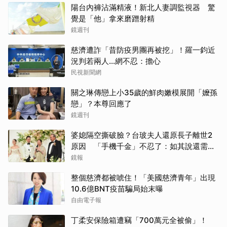
陽台內褲沾滿精液！新北人妻調監視器 驚
覺是「他」拿來磨蹭射精
鏡週刊
慈濟遭詐「昔防疫男團再被挖」！羅一鈞近
況判若兩人…網不忍：擔心
民視新聞網
關之琳傳戀上小35歲的鮮肉嫩模展開「嬤孫
戀」？本尊回應了
鏡週刊
婆媳隔空撕破臉？台玻夫人還原長子離世2
原因 「手機千金」不忍了：如其說還需要
離開嗎？
鏡報
整個慈濟都被唬住！「美國慈濟青年」出現
10.6億BNT疫苗騙局始末曝
自由電子報
丁柔安保險箱遭竊「700萬元全被偷」！