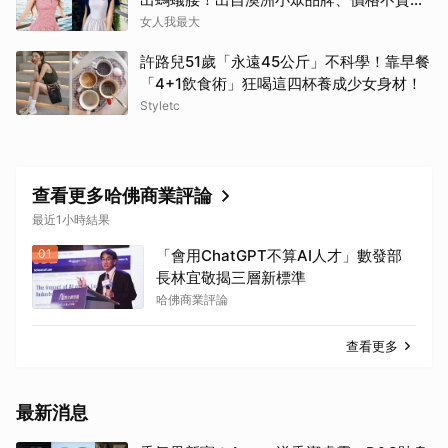
寄台灣
女人我最大
許路兒51歲「永遠45公斤」不科學！靠早餐
「4+1飲食術」狂喝這四杯養成少女身材！
Styletc
查看更多哈佛商業評論
最近1小時結果
01
「會用ChatGPT不算AI人才」數發部
長林宜敬揭三層新標準
哈佛商業評論
查看更多
最新消息