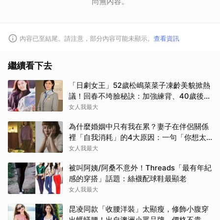
尚無內容。
內容已至結尾。請注意，部分內容可能未顯示。
查看資訊
繼續看下去
「日劇女王」52歲松嶋菜菜子凍齡美貌掀熱
議！回春不垮臉秘訣：加強練背、40歲後飲
食是關鍵！
女人我最大
為什麼婚姻中只有我在累？妻子在伴侶關係
裡「自我消耗」的4大原因：一句「你想太
多」讓人無奈
女人我最大
被叫阿姨/阿桑不意外！Threads「最有年紀
感的穿搭」話題：絲襪配球鞋最顯老
女人我最大
昆凌同款「收腰洋裝」太顯瘦，修飾小腹穿
出螞蟻腰！出自澳洲小眾品牌、價格不貴還