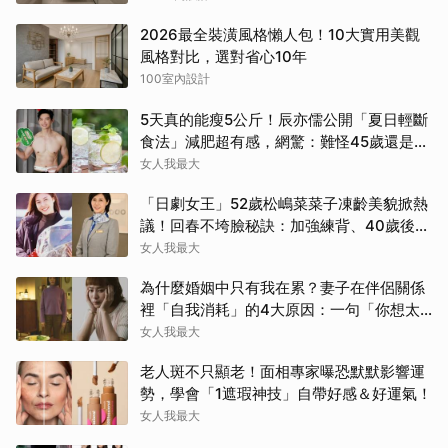
2026最全裝潢風格懶人包！10大實用美觀
風格對比，選對省心10年
100室內設計
5天真的能瘦5公斤！辰亦儒公開「夏日輕斷
食法」減肥超有感，網驚：難怪45歲還是男
神
女人我最大
「日劇女王」52歲松嶋菜菜子凍齡美貌掀熱
議！回春不垮臉秘訣：加強練背、40歲後飲
食是關鍵！
女人我最大
為什麼婚姻中只有我在累？妻子在伴侶關係
裡「自我消耗」的4大原因：一句「你想太
多」讓人無奈
女人我最大
老人斑不只顯老！面相專家曝恐默默影響運
勢，學會「1遮瑕神技」自帶好感＆好運氣！
女人我最大