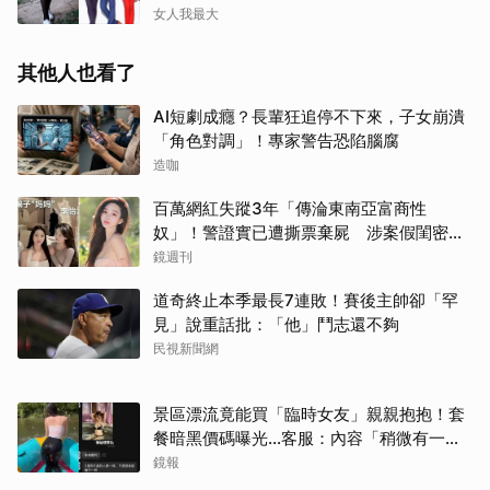
女人我最大
其他人也看了
AI短劇成癮？長輩狂追停不下來，子女崩潰
「角色對調」！專家警告恐陷腦腐
造咖
百萬網紅失蹤3年「傳淪東南亞富商性
奴」！警證實已遭撕票棄屍 涉案假閨密近
況曝光
鏡週刊
道奇終止本季最長7連敗！賽後主帥卻「罕
見」說重話批：「他」鬥志還不夠
民視新聞網
景區漂流竟能買「臨時女友」親親抱抱！套
餐暗黑價碼曝光…客服：內容「稍微有一點
尺度」
鏡報