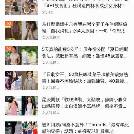
「4+1飲食術」狂喝這四杯養成少女身材！
Styletc
02
為什麼婚姻中只有我在累？妻子在伴侶關係
裡「自我消耗」的4大原因：一句「你想太
多」讓人無奈
女人我最大
03
5天真的能瘦5公斤！辰亦儒公開「夏日輕斷
食法」減肥超有感，網驚：難怪45歲還是男
取消
神
女人我最大
04
「日劇女王」52歲松嶋菜菜子凍齡美貌掀熱
議！回春不垮臉秘訣：加強練背、40歲後飲
食是關鍵！
女人我最大
05
昆凌同款「收腰洋裝」太顯瘦，修飾小腹穿
出螞蟻腰！出自澳洲小眾品牌、價格不貴還
寄台灣
女人我最大
06
被叫阿姨/阿桑不意外！Threads「最有年紀
感的穿搭」話題：絲襪配球鞋最顯老