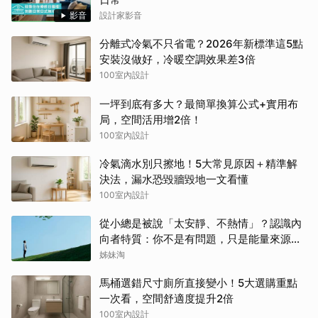
影音
設計家影音
分離式冷氣不只省電？2026年新標準這5點
安裝沒做好，冷暖空調效果差3倍
100室內設計
一坪到底有多大？最簡單換算公式+實用布
局，空間活用增2倍！
100室內設計
冷氣滴水別只擦地！5大常見原因＋精準解
決法，漏水恐毀牆毀地一文看懂
100室內設計
從小總是被說「太安靜、不熱情」？認識內
向者特質：你不是有問題，只是能量來源不
同
姊妹淘
馬桶選錯尺寸廁所直接變小！5大選購重點
一次看，空間舒適度提升2倍
100室內設計