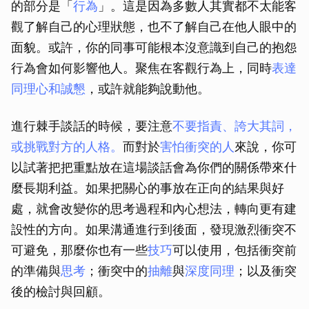
的部分是「
行為
」。這是因為多數人其實都不太能客
觀了解自己的心理狀態，也不了解自己在他人眼中的
面貌。或許，你的同事可能根本沒意識到自己的抱怨
行為會如何影響他人。聚焦在客觀行為上，同時
表達
同理心和誠懇
，或許就能夠說動他。
進行棘手談話的時候，要注意
不要指責、誇大其詞，
或挑戰對方的人格。
而對於
害怕衝突的人
來說，你可
以試著把把重點放在這場談話會為你們的關係帶來什
麼長期利益。如果把關心的事放在正向的結果與好
處，就會改變你的思考過程和內心想法，轉向更有建
設性的方向。如果溝通進行到後面，發現激烈衝突不
可避免，那麼你也有一些
技巧
可以使用，包括衝突前
的準備與
思考
；衝突中的
抽離
與
深度同理
；以及衝突
後的檢討與回顧。