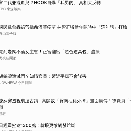
富二代兼混血兒？HOOK自爆「我男的」 真相大反轉
EBC 東森娛樂
國民黨曾轟綠營擋慈濟買疫苗 林智群曝當年陳時中「這句話」打臉
自由電子報
電商老闆不倫女主管！正宮翻出「超色道具包」崩潰
民視新聞網
胡錦濤遭滅門？知情官員：習近平應不會謀害
NOWNEWS今日新聞
辣妹穿透視裝逛古蹟…高開衩「臀肉往裙外擠」畫面瘋傳！導覽員「
讚
鏡報
日經重挫逾1300點！韓股更慘觸發熔斷