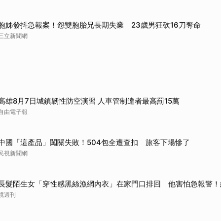
取消
胞姊發抖急報案！怨雙胞胎兄長期失業 23歲男狂砍16刀奪命
三立新聞網
高雄8月7日城鎮韌性防空演習 人車管制違者最高罰15萬
自由電子報
中國「這產品」闖關失敗！504包全遭查扣 旅客下場慘了
民視新聞網
長髮陌生女「穿性感黑絲漁網內衣」在家門口排回 他害怕急報警！
鏡週刊