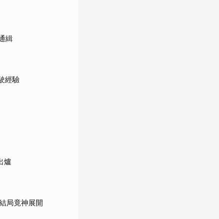
通緝
駛經驗
出爐
結局竟神展開