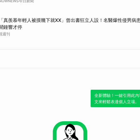
NOWNEWS今日新聞
「真羨慕年輕人被摸幾下就XX」曾出書狂立人設！名醫爆性侵男病
鬧鐘響才停
鏡週刊
全新體驗！一鍵引用此內
文來輕鬆表達個人立場。