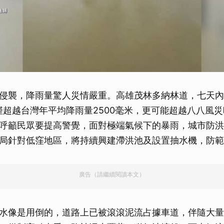
侵襲，降雨量驚人災情嚴重。高雄茂林多納林道，七天內
不僅超越台灣年平均降雨量2500毫米，更可能超越八八風
呼籲民眾要提高警覺，面對極端氣候下的暴雨，城市防洪
局針對低窪地區，將持續興建滯洪池及設置抽水機，防範
廣告（請繼續閱讀本文）
水像是用倒的，道路上已被滾滾泥流占據車道，伴隨大量