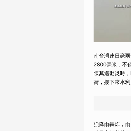
南台灣連日豪雨
2800毫米，
陳其邁勘災時，
荷，接下來水利
強降雨轟炸，雨