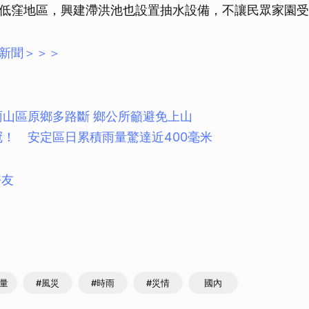
低窪地區，興建滯洪池也設置抽水設備，不讓民眾家園受
新聞＞＞＞
雨山區原鄉多路斷 鄉公所籲避免上山
冠！ 安定區日累積雨量驚達近400毫米
好友
雨量
#風災
#時雨
#災情
國內