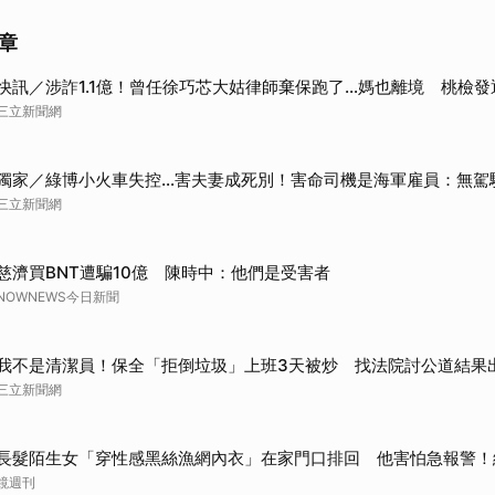
章
快訊／涉詐1.1億！曾任徐巧芯大姑律師棄保跑了…媽也離境 桃檢發
三立新聞網
獨家／綠博小火車失控…害夫妻成死別！害命司機是海軍雇員：無駕
三立新聞網
慈濟買BNT遭騙10億 陳時中：他們是受害者
NOWNEWS今日新聞
我不是清潔員！保全「拒倒垃圾」上班3天被炒 找法院討公道結果
三立新聞網
長髮陌生女「穿性感黑絲漁網內衣」在家門口排回 他害怕急報警！
鏡週刊