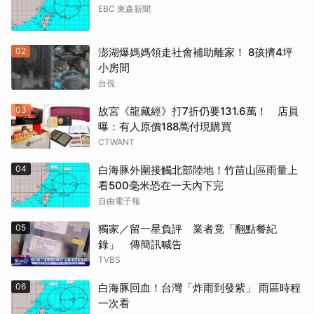
EBC 東森新聞
02
澎湖爆媽媽領走社會補助離家！ 8孩擠4坪
小房間
台視
03
故宮《龍藏經》打7折仍要131.6萬！ 店員
曝：有人原價188萬付現購買
CTWANT
04
白海豚外圍接觸北部陸地！竹苗山區雨量上
看500毫米恐在一天內下完
自由電子報
05
獨家／留一星負評 業者竟「翻點餐紀
錄」 傳簡訊喊告
TVBS
06
白海豚回血！台灣「炸雨到發紫」 雨區時程
一次看