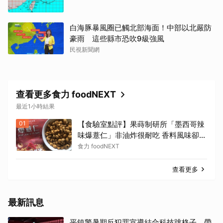
白海豚暴風圈已觸北部海面！中部以北嚴防
豪雨 這些縣市恐吹9級強風
民視新聞網
查看更多食力 foodNEXT
最近1小時結果
01
【食驗室點評】果蒔制研所「墨西哥辣
味爆薏仁」非油炸很耐吃 香料風味卻蓋
過辣味特色
食力 foodNEXT
查看更多
最新訊息
平鎮警暑期反犯罪宣導結合科技跳格子 帶