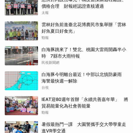
價格合理 財報經認證查核通過
太報
雲林好魚前進臺北花博農民市集舉辦「雲林
好魚夏日好食光」
勁報
白海豚跳來了！雙北、桃園大雷雨開轟半小
時 7縣市大雨特報
民視新聞網
白海豚今明離台最近！中部以北慎防豪雨
海警最快週一解除
台視
IEAT迎80週年首辦「永續共善嘉年華」 將
貿易能量化為社會善能量
勁報
暑假最熱門一課 大園警攜手交大帶學童走
進VR學交通