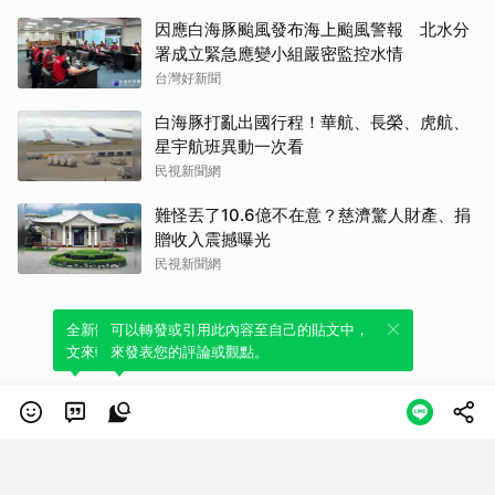
因應白海豚颱風發布海上颱風警報 北水分
署成立緊急應變小組嚴密監控水情
台灣好新聞
白海豚打亂出國行程！華航、長榮、虎航、
星宇航班異動一次看
民視新聞網
難怪丟了10.6億不在意？慈濟驚人財產、捐
贈收入震撼曝光
民視新聞網
全新體驗！一鍵引用此內容，透過發布貼
可以轉發或引用此內容至自己的貼文中，
文來輕鬆表達個人立場。
來發表您的評論或觀點。
類別
服務條款
隱私權政策
服務聲明