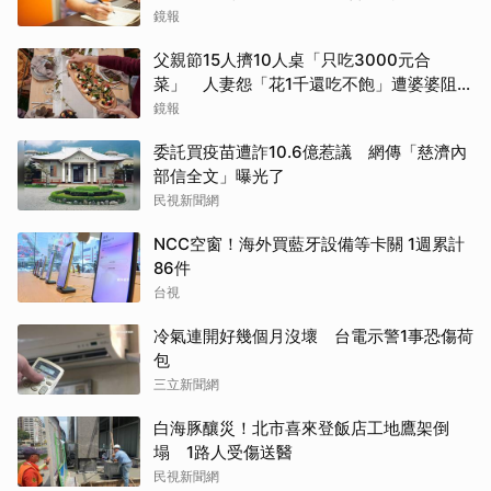
鏡報
父親節15人擠10人桌「只吃3000元合
菜」 人妻怨「花1千還吃不飽」遭婆婆阻加
菜
鏡報
委託買疫苗遭詐10.6億惹議 網傳「慈濟內
部信全文」曝光了
民視新聞網
NCC空窗！海外買藍牙設備等卡關 1週累計
86件
台視
冷氣連開好幾個月沒壞 台電示警1事恐傷荷
包
三立新聞網
白海豚釀災！北市喜來登飯店工地鷹架倒
塌 1路人受傷送醫
民視新聞網