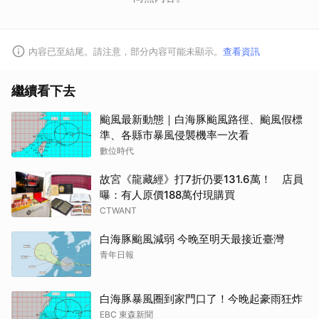
內容已至結尾。請注意，部分內容可能未顯示。
查看資訊
繼續看下去
颱風最新動態｜白海豚颱風路徑、颱風假標
準、各縣市暴風侵襲機率一次看
數位時代
故宮《龍藏經》打7折仍要131.6萬！ 店員
曝：有人原價188萬付現購買
CTWANT
白海豚颱風減弱 今晚至明天最接近臺灣
青年日報
白海豚暴風圈到家門口了！今晚起豪雨狂炸
EBC 東森新聞