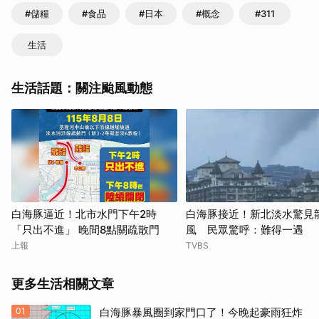
#儲糧
#食品
#日本
#概念
#311
生活
生活話題：關注颱風動態
白海豚逼近！北市水門下午2時
白海豚接近！新北淡水驚見
「只出不進」 晚間8點關疏散門
風 民眾驚呼：難得一遇
上報
TVBS
更多生活相關文章
01
白海豚暴風圈到家門口了！今晚起豪雨狂炸