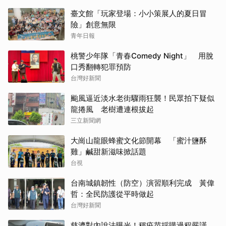
臺文館「玩家登場：小小策展人的夏日冒
險」創意無限
青年日報
桃警少年隊「青春Comedy Night」 用脫
口秀翻轉犯罪預防
台灣好新聞
颱風逼近淡水老街驟雨狂襲！民眾拍下疑似
龍捲風 老樹遭連根拔起
三立新聞網
大崗山龍眼蜂蜜文化節開幕 「蜜汁鹽酥
雞」鹹甜新滋味掀話題
台視
台南城鎮韌性（防空）演習順利完成 黃偉
哲：全民防護從平時做起
台灣好新聞
慈濟對內說法曝光！稱疫苗採購過程嚴謹、