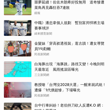
噩夢延續！佐佐木朗希好投無用 道奇慘遭
菜鳥再見轟狂吞7連敗
鏡報
中職》潘忠韋個人規劃 暫別富邦悍將主場
賽事球評
緯來體育新聞
金髮妹「穿高衩透視裝」逛古蹟！遭女導覽
員1句勸離
民視新聞網
白海豚出現「海豚跳」路徑又變！今晚到明
天最靠近 風雨搖滾區曝光
三立新聞網
教授嗆「台灣沒2028大選」一醒來就武統！
遭爆「1代價超慘」下場曝光
民視新聞網
台中行車糾紛！老伯持刀砍人反遭K.O 網：
取消