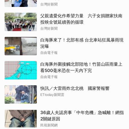
台灣好新聞
父親遺愛化作希望力量 六子女捐贈家扶南
投映全號延續善的循環
台灣好新聞
白海豚來了！北部有感 台北車站狂風暴雨現
況曝
自由電子報
白海豚外圍接觸北部陸地！竹苗山區雨量上
看500毫米恐在一天內下完
自由電子報
快訊／大雷雨炸北北桃 國家警報響
ETtoday新聞雲
36歲人夫認房事「中年危機」急喊離！網指
2關鍵原因
民視新聞網