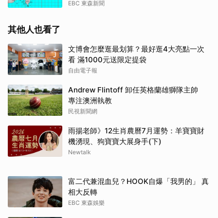
EBC 東森新聞
其他人也看了
文博會怎麼逛最划算？最好逛4大亮點一次
看 滿1000元送限定提袋
自由電子報
Andrew Flintoff 卸任英格蘭雄獅隊主帥
專注澳洲執教
民視新聞網
雨揚老師》12生肖農曆7月運勢：羊寶寶財
機湧現、狗寶寶大展身手(下)
Newtalk
富二代兼混血兒？HOOK自爆「我男的」 真
相大反轉
EBC 東森娛樂