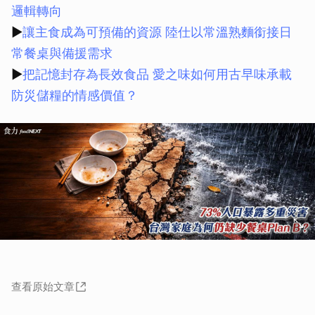
邏輯轉向
▶
讓主食成為可預備的資源 陸仕以常溫熟麵銜接日
常餐桌與備援需求
▶
把記憶封存為長效食品 愛之味如何用古早味承載
防災儲糧的情感價值？
查看原始文章