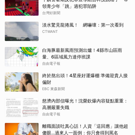
領青少年「跳」過犯罪陷阱
台灣好新聞
淡水驚見龍捲風！ 網嚇壞：第一次看到
CTWANT
白海豚最新風雨預測出爐！4縣市山區雨
量、6區域風力達停班課
自由電子報
終於熬出頭！4星座好運爆棚 準備迎貴人接
偏財
EBC 東森新聞
慈濟內部信曝光！沈榮欽爆內容疑點重重：
高層嚴重失職
自由電子報
離職面談吐真心話！人資「這回應」讓他超
傻眼…過來人一面倒：你只會得到罵名