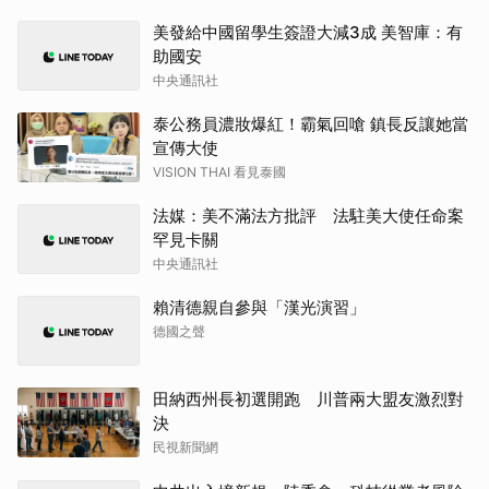
美發給中國留學生簽證大減3成 美智庫：有
助國安
中央通訊社
泰公務員濃妝爆紅！霸氣回嗆 鎮長反讓她當
宣傳大使
VISION THAI 看見泰國
法媒：美不滿法方批評 法駐美大使任命案
罕見卡關
中央通訊社
賴清德親自參與「漢光演習」
德國之聲
田納西州長初選開跑 川普兩大盟友激烈對
決
民視新聞網