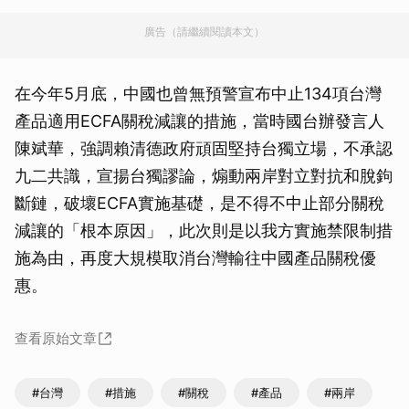
廣告（請繼續閱讀本文）
在今年5月底，中國也曾無預警宣布中止134項台灣
產品適用ECFA關稅減讓的措施，當時國台辦發言人
陳斌華，強調賴清德政府頑固堅持台獨立場，不承認
九二共識，宣揚台獨謬論，煽動兩岸對立對抗和脫鉤
斷鏈，破壞ECFA實施基礎，是不得不中止部分關稅
減讓的「根本原因」，此次則是以我方實施禁限制措
施為由，再度大規模取消台灣輸往中國產品關稅優
惠。
查看原始文章
#台灣
#措施
#關稅
#產品
#兩岸