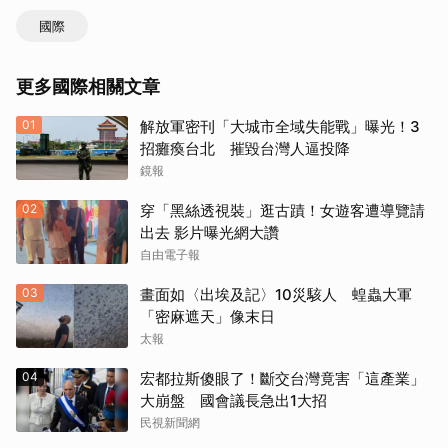
國際
更多國際相關文章
01
解放軍密刊「大城市全域失能戰」曝光！3
招癱瘓台北 摧毀台灣人逼投降
鏡報
02
穿「黑絲透視裝」逛古蹟！女遊客遭導覽請
出去 影片曝光網大讚
自由電子報
03
畫面如〈出埃及記〉10災駭人 蝗蟲大軍
「密麻遮天」像末日
太報
04
宏都拉斯傻眼了！斷交台灣竟害「這產業」
大崩盤 國會議長急出1大招
民視新聞網