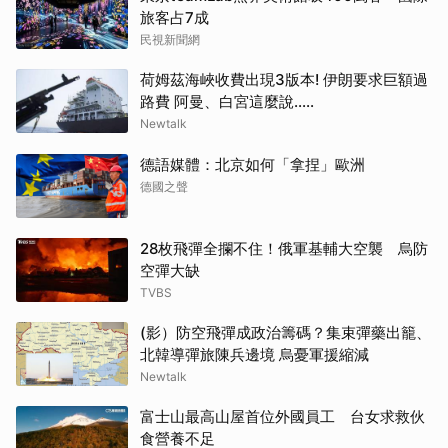
旅客占7成
民視新聞網
荷姆茲海峽收費出現3版本! 伊朗要求巨額過
路費 阿曼、白宮這麼說.....
Newtalk
德語媒體：北京如何「拿捏」歐洲
德國之聲
28枚飛彈全攔不住！俄軍基輔大空襲 烏防
空彈大缺
TVBS
(影）防空飛彈成政治籌碼？集束彈藥出籠、
北韓導彈旅陳兵邊境 烏憂軍援縮減
Newtalk
富士山最高山屋首位外國員工 台女求救伙
食營養不足