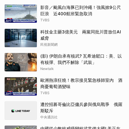
影音／颱風白海豚已到沖繩！強風掀9公尺
巨浪 近400航班緊急取消
TVBS
科技金主砸3億美元 兩黨同批川普放任AI
威脅
民視新聞網
(影) 伊朗自承有核武? 瓦希迪鬆口：美、以
有核彈、我們不解除「武裝」
Newtalk
歐洲熱浪狂燒！教宗接見緊急移師室內 酒
商憂葡萄酒變味
TVBS
遭控招募哥倫比亞傭兵參與俄烏戰爭 俄羅
斯駁斥
中央通訊社
中國從少數核威懾變核武常備大國! 美正在