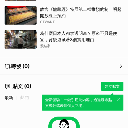
故宮《龍藏經》特展第二檔推預約制 明起
開放線上預約
CTWANT
為什麼日本人都拿透明傘？原來不只是便
宜，背後還藏著3個實用理由
景點家
轉發 (0)
貼文 (0)
建立貼文
最新
熱門
全新體驗！一鍵引用此內容，透過發布貼
文來輕鬆表達個人立場。