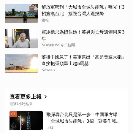
解放軍密刊「大城市全域失能戰」曝光！3
招癱瘓台北 摧毀台灣人逼投降
取消
鏡報
買冰櫃只為留住她！英男與亡母遺體同房3
年
NOWNEWS今日新聞
落後中國急了！美軍祭出「高超音速大砲」
直接把彈頭轟上超5馬赫
Newtalk
查看更多上報
最近1小時結果
01
飛彈轟台北只是第一步！中國軍方曝
「全域城市失能戰」3招 對美作戰也
適用
上報