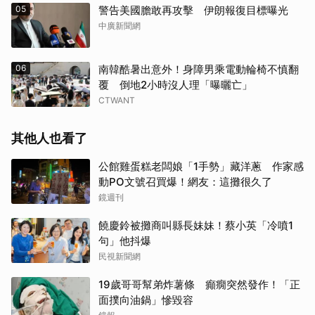
05
警告美國膽敢再攻擊 伊朗報復目標曝光
中廣新聞網
06
南韓酷暑出意外！身障男乘電動輪椅不慎翻
覆 倒地2小時沒人理「曝曬亡」
CTWANT
其他人也看了
公館雞蛋糕老闆娘「1手勢」藏洋蔥 作家感
動PO文號召買爆！網友：這攤很久了
鏡週刊
饒慶鈴被攤商叫縣長妹妹！蔡小英「冷噴1
句」他抖爆
民視新聞網
19歲哥哥幫弟炸薯條 癲癇突然發作！「正
面撲向油鍋」慘毀容