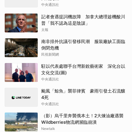
中央通訊社
記者會遇提詞機故障 加拿大總理趁機酸川
普「我不認為這是陰謀」
太報
南非排外抗議引發移民潮 服裝廠缺工面臨
倒閉危機
民視新聞網
駐以代表處聯手台灣新銳藝術家 深化台以
文化交流(圖)
中央通訊社
颱風「鯨魚」襲菲律賓 豪雨引發土石流釀
4死
中央通訊社
（影）烏千里奔襲俄本土！2大煉油廠遇襲
Wildberries物流網瀕臨崩潰
Newtalk