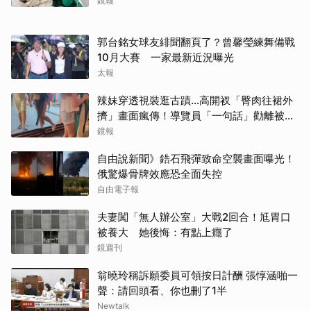
鏡報
郭台銘女球友緋聞翻頁了？曾馨瑩練舞備戰
10月大賽 一家最新近況曝光
太報
辣妹穿透視裝逛古蹟…高開衩「臀肉往裙外
擠」畫面瘋傳！導覽員「一句話」勸離被狂
讚
鏡報
自由說新聞》鋯石飛彈致命空襲畫面曝光！
俄驚爆骨牌效應恐全面失控
自由電子報
夫妻闖「無人辦公室」大戰2回合！尪胃口
被養大 她後悔：有點上癮了
鏡週刊
翁曉玲稱訴願委員可領按日計酬 張惇涵啪一
聲：請回頭看、你也刪了1半
Newtalk