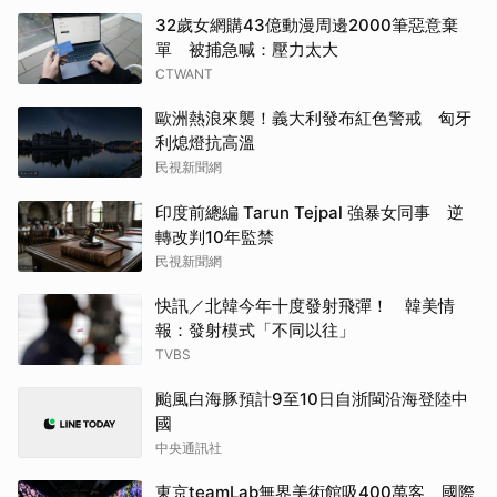
32歲女網購43億動漫周邊2000筆惡意棄
單 被捕急喊：壓力太大
CTWANT
歐洲熱浪來襲！義大利發布紅色警戒 匈牙
利熄燈抗高溫
民視新聞網
印度前總編 Tarun Tejpal 強暴女同事 逆
轉改判10年監禁
民視新聞網
快訊／北韓今年十度發射飛彈！ 韓美情
報：發射模式「不同以往」
TVBS
颱風白海豚預計9至10日自浙閩沿海登陸中
國
中央通訊社
東京teamLab無界美術館吸400萬客 國際