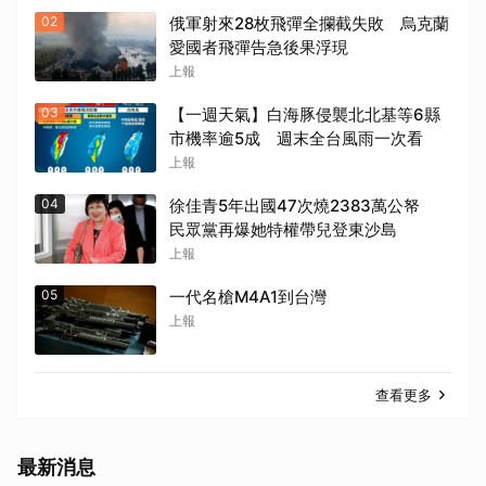
02
俄軍射來28枚飛彈全攔截失敗 烏克蘭
愛國者飛彈告急後果浮現
上報
03
【一週天氣】白海豚侵襲北北基等6縣
市機率逾5成 週末全台風雨一次看
上報
04
徐佳青5年出國47次燒2383萬公帑
民眾黨再爆她特權帶兒登東沙島
上報
05
一代名槍M4A1到台灣
上報
查看更多
最新消息