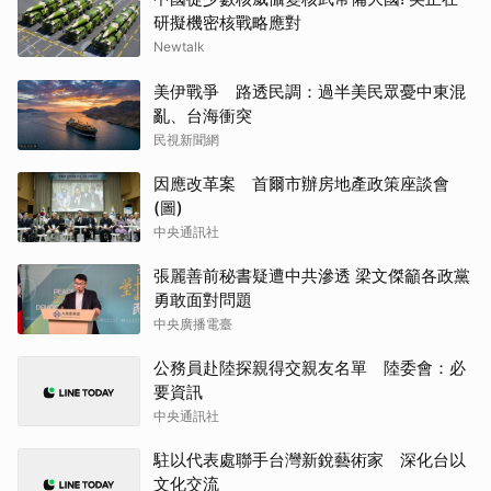
研擬機密核戰略應對
Newtalk
美伊戰爭 路透民調：過半美民眾憂中東混
亂、台海衝突
民視新聞網
因應改革案 首爾市辦房地產政策座談會
(圖)
中央通訊社
張麗善前秘書疑遭中共滲透 梁文傑籲各政黨
勇敢面對問題
中央廣播電臺
公務員赴陸探親得交親友名單 陸委會：必
要資訊
中央通訊社
駐以代表處聯手台灣新銳藝術家 深化台以
文化交流