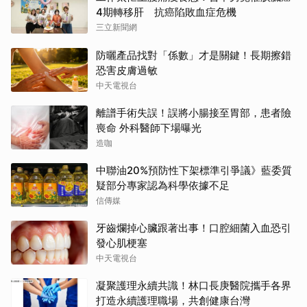
4期轉移肝 抗癌陷敗血症危機
三立新聞網
防曬產品找對「係數」才是關鍵！長期擦錯
恐害皮膚過敏
中天電視台
離譜手術失誤！誤將小腸接至胃部，患者險
喪命 外科醫師下場曝光
造咖
中聯油20%預防性下架標準引爭議》藍委質
疑部分專家認為科學依據不足
信傳媒
牙齒爛掉心臟跟著出事！口腔細菌入血恐引
發心肌梗塞
中天電視台
凝聚護理永續共識！林口長庚醫院攜手各界
打造永續護理職場，共創健康台灣