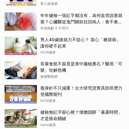
華人健康網
年年健檢一張紅字都沒有，為何血管說塞就
塞？心臟醫從鬼門關前拉回病人：會不會心
梗要看對數字
幸福熟齡 X 今周刊
男人40歲後就力不從心？ 當心「糖尿病」
讓你硬不起來
NOW健康
長輩食慾不振竟是胃中藏植糞石？醫用「可
樂」化解危機
健康醫療網
瘦身針不只減重！台大研究證實具防癌潛力
登國際期刊
NOW健康
健檢無紅字卻心梗？壞膽固醇「暴露時間」
才是致命關鍵
Heho健康