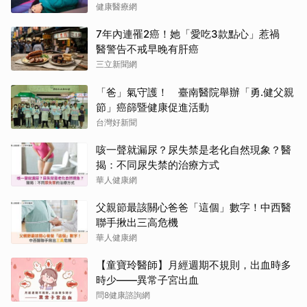
健康醫療網
7年內連罹2癌！她「愛吃3款點心」惹禍
醫警告不戒早晚有肝癌
三立新聞網
「爸」氣守護！ 臺南醫院舉辦「勇.健父親
節」癌篩暨健康促進活動
台灣好新聞
咳一聲就漏尿？尿失禁是老化自然現象？醫
揭：不同尿失禁的治療方式
華人健康網
父親節最該關心爸爸「這個」數字！中西醫
聯手揪出三高危機
華人健康網
【童寶玲醫師】月經週期不規則，出血時多
時少——異常子宮出血
問8健康諮詢網