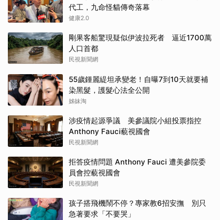
代工，九命怪貓傳奇落幕
健康2.0
剛果客船驚現疑似伊波拉死者 逼近1700萬
人口首都
民視新聞網
55歲鍾麗緹坦承變老！自曝7到10天就要補
染黑髮，護髮心法全公開
姊妹淘
涉疫情起源爭議 美參議院小組投票指控
Anthony Fauci藐視國會
民視新聞網
拒答疫情問題 Anthony Fauci 遭美參院委
員會控藐視國會
民視新聞網
孩子搭飛機鬧不停？專家教6招安撫 別只
急著要求「不要哭」