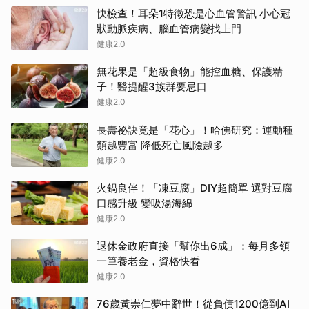
快檢查！耳朵1特徵恐是心血管警訊 小心冠
狀動脈疾病、腦血管病變找上門
健康2.0
無花果是「超級食物」能控血糖、保護精
子！醫提醒3族群要忌口
健康2.0
長壽祕訣竟是「花心」！哈佛研究：運動種
類越豐富 降低死亡風險越多
健康2.0
火鍋良伴！「凍豆腐」DIY超簡單 選對豆腐
口感升級 變吸湯海綿
健康2.0
退休金政府直接「幫你出6成」：每月多領
一筆養老金，資格快看
健康2.0
76歲黃崇仁夢中辭世！從負債1200億到AI