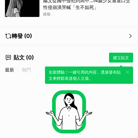
繼父從國中侵犯到高中…14歲少女遭逼口交
性侵崩潰哭喊「生不如死」
鏡報
取消
轉發 (0)
貼文 (0)
建立貼文
最新
熱門
全新體驗！一鍵引用此內容，透過發布貼
文來輕鬆表達個人立場。