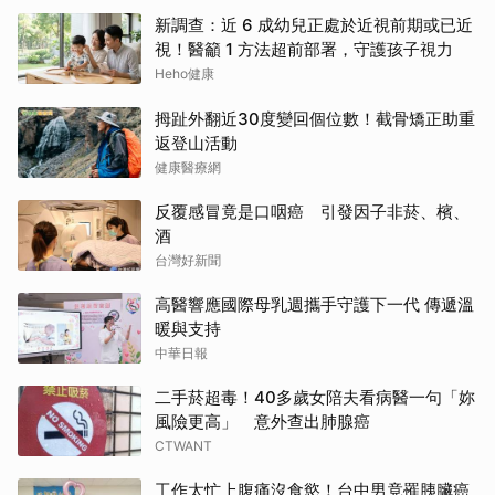
新調查：近 6 成幼兒正處於近視前期或已近
視！醫籲 1 方法超前部署，守護孩子視力
Heho健康
拇趾外翻近30度變回個位數！截骨矯正助重
返登山活動
健康醫療網
反覆感冒竟是口咽癌 引發因子非菸、檳、
酒
台灣好新聞
高醫響應國際母乳週攜手守護下一代 傳遞溫
暖與支持
中華日報
二手菸超毒！40多歲女陪夫看病醫一句「妳
風險更高」 意外查出肺腺癌
CTWANT
工作太忙上腹痛沒食慾！台中男竟罹胰臟癌