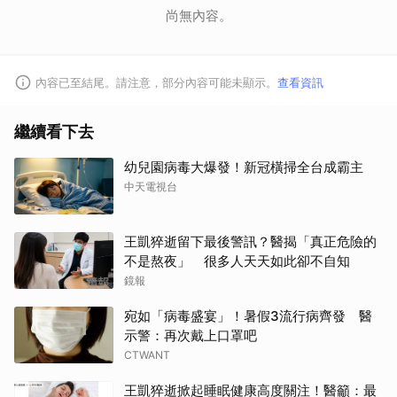
尚無內容。
內容已至結尾。請注意，部分內容可能未顯示。
查看資訊
繼續看下去
幼兒園病毒大爆發！新冠橫掃全台成霸主
中天電視台
王凱猝逝留下最後警訊？醫揭「真正危險的
不是熬夜」 很多人天天如此卻不自知
鏡報
宛如「病毒盛宴」！暑假3流行病齊發 醫
示警：再次戴上口罩吧
CTWANT
王凱猝逝掀起睡眠健康高度關注！醫籲：最