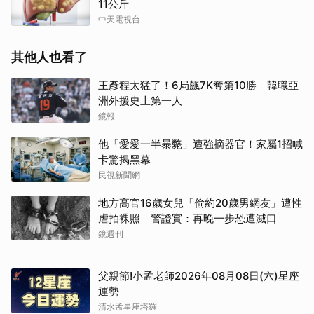
11公斤
中天電視台
其他人也看了
王彥程太猛了！6局飆7K奪第10勝 韓職亞
洲外援史上第一人
鏡報
他「愛愛一半暴斃」遭強摘器官！家屬1招喊
卡驚揭黑幕
民視新聞網
地方高官16歲女兒「偷約20歲男網友」遭性
虐拍裸照 警證實：再晚一步恐遭滅口
鏡週刊
父親節!小孟老師2026年08月08日(六)星座
運勢
清水孟星座塔羅