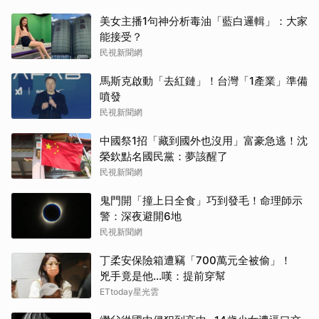
美女主播1句神分析毒油「藍白邏輯」：大家
能接受？
民視新聞網
馬斯克啟動「去紅鏈」！台灣「1產業」準備
噴發
民視新聞網
中國祭1招「藏到國外也沒用」富豪急逃！沈
榮欽點名國民黨：夢該醒了
民視新聞網
鬼門開「撞上日全食」巧到發毛！命理師示
警：深夜避開6地
民視新聞網
丁柔安保險箱遭竊「700萬元全被偷」！
兇手竟是他...嘆：提前穿幫
ETtoday星光雲