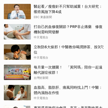
醫起看／瘦瘦針不只幫助減重！台大研究：
罹癌風險下降4成
EBC 東森新聞
打自己的血修復關節？PRP非止痛藥 修復
機制需時間發酵
中天電視台
立秋防6大燥邪！中醫教你喝潤肺茶、按3穴
位
中天電視台
每月量一次腰圍！ 「黃阿瑪」陪你一起遠
離代謝症候群！
台灣好新聞
血脂高、脂肪肝、痛風同時找上門！中醫：
體內濕熱在作怪
中天電視台
專家還原致癌油會議 直言：姜至剛作風太