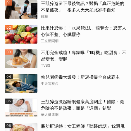
01
王凱猝逝留下最後警訊？醫揭「真正危險的
不是熬夜」 很多人天天如此卻不自知
鏡報
02
比果汁恐怖！「水果1吃法」狠奪命：恐害人
心律不整、心臟驟停
三立新聞網
03
不用完全戒糖！專家曝「1時機」吃甜食：不
易變老、變胖
TVBS
04
幼兒園病毒大爆發！新冠橫掃全台成霸主
中天電視台
05
王凱猝逝掀起睡眠健康高度關注！醫籲：最
危險的不是熬夜，而是「這個」錯覺
華人健康網
06
脂肪肝逆轉！女工程師「聽醫師話」12週甩