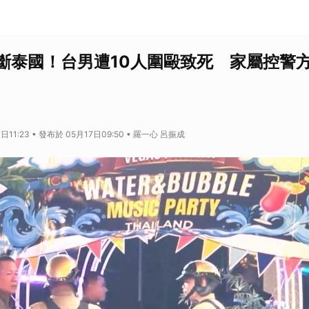
斷泰國！台男遭10人圍毆致死 家屬控警
日11:23 • 發布於 05月17日09:50 • 羅一心 呂振成