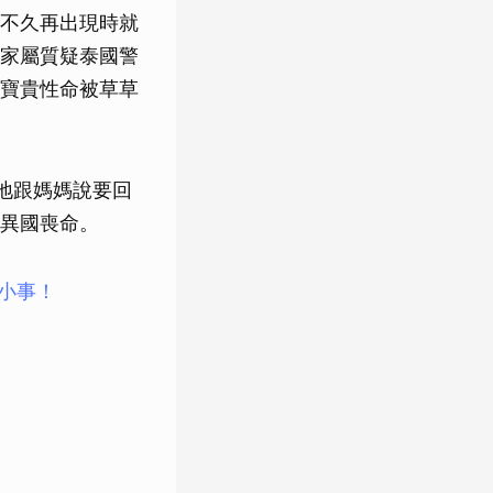
不久再出現時就
家屬質疑泰國警
寶貴性命被草草
地跟媽媽說要回
異國喪命。
大小事！