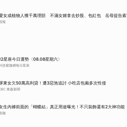
愛女成植物人獲千萬理賠 不滿女婿拿去炒股、包紅包 岳母提告索
鏡報
12星座今日運勢〈08.08星期六〉
科技紫微網每日星座
屏東女欠50萬高利貸！遭3惡煞追討 小吃店包廂多次性侵
EBC 東森新聞
女生內褲前面的「蝴蝶結」真正用途曝光！不只裝飾還有2大神功能
造咖