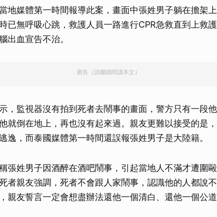
當地媒體第一時間報導此案，畫面中張姓男子躺在擔架上
時已無呼吸心跳，救護人員一路進行CPR急救直到上救
腦出血宣告不治。
廣告（請繼續閱讀本文）
示，監視器沒有拍到死者去鬧事的畫面，警方只有一段他
他就倒在地上，再也沒有起來過。親友更難以接受的是，
逃逸，而泰國媒體第一時間還誤報張姓男子是大陸籍。
稱張姓男子因酒醉在酒吧鬧事，引起當地人不滿才遭圍毆
死者親友強調，死者不會跟人家鬧事，認識他的人都說不
，親友誓言一定會想盡辦法還他一個清白、還他一個公道