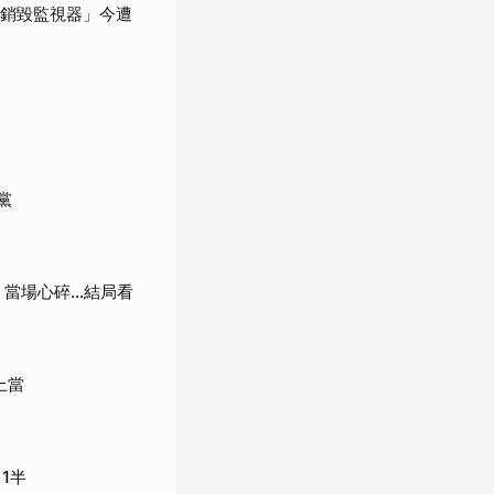
「銷毀監視器」今遭
黨
當場心碎...結局看
上當
1半