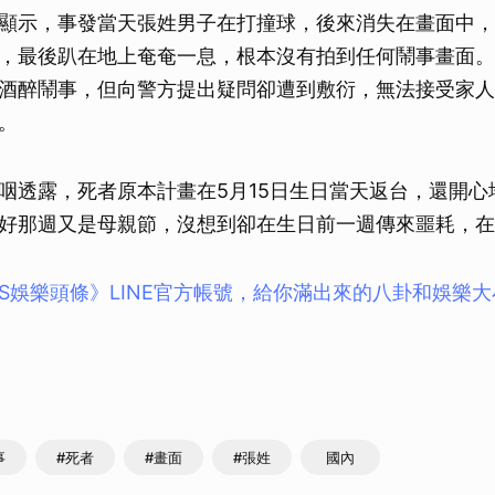
顯示，事發當天張姓男子在打撞球，後來消失在畫面中，
，最後趴在地上奄奄一息，根本沒有拍到任何鬧事畫面。
酒醉鬧事，但向警方提出疑問卻遭到敷衍，無法接受家人
。
咽透露，死者原本計畫在5月15日生日當天返台，還開心
好那週又是母親節，沒想到卻在生日前一週傳來噩耗，在
BS娛樂頭條》LINE官方帳號，給你滿出來的八卦和娛樂
事
#死者
#畫面
#張姓
國內