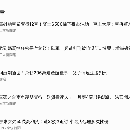
取消
章
高雄轎車暴衝撞12車！賓士S500擋下夜市浩劫 車主大度：車再買
三立新聞網
聽到媽蛋抓狂揪長官衣領！陸軍上兵遭判刑被迫退伍…慘哭：求職碰
三立新聞網
阿嬤剛過世！急領206萬遺產辦後事 父子倆違法遭判刑
鏡報
獨家／台南單親雙寶爸「送貨撞死人」：月薪4萬只夠溫飽 法官開
三立新聞網
屏東女欠50萬高利貸！遭3惡煞追討 小吃店包廂多次性侵
EBC 東森新聞