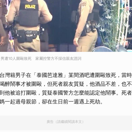
男遭10人圍毆致死 家屬控警方不採信親友證詞
台灣籍男子在「泰國芭達雅」某間酒吧遭圍毆致死，當時
喝醉鬧事才被圍毆，但死者親友質疑，他酒品不差，也不
到他被追打圍毆，質疑泰國警方怎麼能認定他鬧事。死者
媽一起過母親節，卻在生日前一週遇上死劫。
廣告（請繼續閱讀本文）