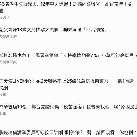
43名學生失蹤懸案...12年重大進展！震撼內幕曝光 高官當年下令
逮
鏡週刊
老父親嫌18歲女兒懷孕太丟臉！騙去河邊「活活溺斃」
民視新聞網
挺柯名醫也急了！民眾黨驚傳「支持率慘崩剩7%」小草可能改挺另1
民視新聞網
每天傳LINE關心！她2天聯絡不上25歲兒急搭機衝東京 「聽1句話」
哭網
鏡報
慈濟被騙10億！郭台銘證詞揭「疫苗掮客」也曾來找他 曝1原因沒
太報
翁曉玲稱訴願委員可領按日計酬 張惇涵啪一聲：請回頭看、你也刪了