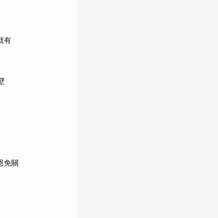
就有
壁
恩免關