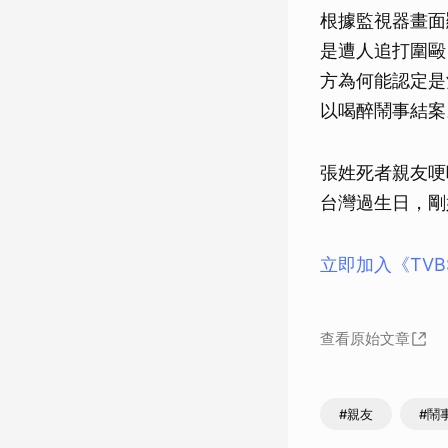
根據監視器畫面
是遭人追打圍毆
方為何能認定是
以喝醉鬧事結案
張姓死者親友哽
台灣過生日，剛
立即加入《TV
查看原始文章
#親友
#鬧